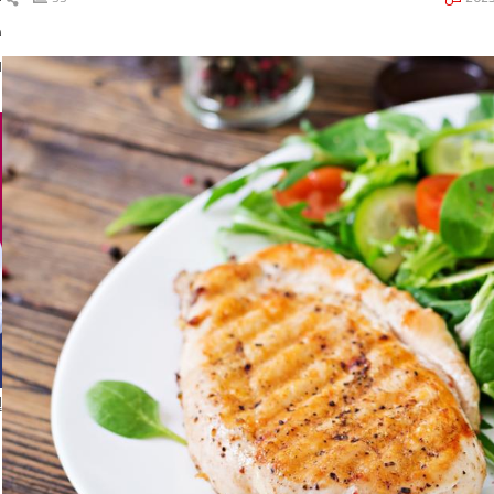
ال
د
ا
إ