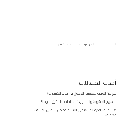
عشاب
أمراض مزمنة
دورات تدريبية
حدث المقالات
م من الوقت يستغرق الدخول في حالة الكيتوزية؟
لدهون الحشوية والدهون تحت الجلد: ما الفرق بينهما؟
ل تختلف قدرة الجسم على الاستفادة من البروتين باختلاف
صدره؟
ارك