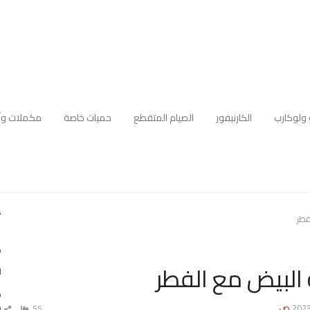
 ولوكارب
الكارنيفور
الصيام المتقطع
حميات خاصة
مكملات وأ
أ
فطر
ك
 البيض مع الفطر
ا
ه
م
55
ش