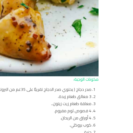
مكونات الوجبة:
صدر دجاج ( يحتوي صدر الدجاج تقريبًا على 35غم من البروتين)
3 معالق طعام زبدة.
معلقة طعام زيت زيتون..
4 فصوص ثوم مفروم.
4 أوراق من الريحان.
كوب بروكلي.
جزرة.