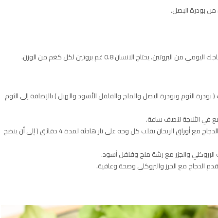
ن. يحتاج الانسان 0.8 غم بروتين لكل كغم من الوزن.
 ( بودرة الثوم وبودرة البصل والملح والفلفل الأسود والهيل ) بالإضافة إلى الثوم
وضع في الثلاجة لنصف ساعة.
في مقلاة على النار يتم وضع كمية الزبدة وبعدها يوضع الدجاج مع أوراق الريحان يقلب كل وجه على نار هادئة لمدة 4 دقائق ( إلى أن ينضج
 البروكلي والجزر مع رشة ملح وفلفل أسود.
م الدجاج مع الجرز والبروكلي وصحة وعافية.