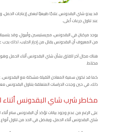
قد يبدو شاي البقدونس علاجًا طبيعيًا لبعض إزعاجات الحمل،
عند تناول جرعات أعلى.
يوجد مركبان في البقدونس، ميريستيسين وأبيول، وقد يتسببان 
من المعروف أن البقدونس يقلل من إدرار الحليب، لذلك يجب على 
هناك مجال آخر للقلق بشأن شاي البقدونس أثناء الحمل وهو ا
مختلط.
كما قد تكون سمية المعادن الثقيلة مشكلة مع البقدونس، على
ذلك، في حين وجدت الدراسات المتعلقة بتناول البقدونس معادن
مخاطر شرب شاي البقدونس أثناء ا
على الرغم من عدم وجود بيانات تؤكد أن البقدونس سام أثناء ال
شاي البقدونس أثناء الحمل، ويفضل في الحد من تناول أنواع 