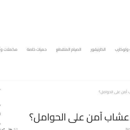
 ولوكارب
الكارنيفور
الصيام المتقطع
حميات خاصة
مكملات وأ
أ
 آمن على الحوامل؟
ك
عشاب آمن على الحوامل؟
ا
ه
م
No
52
ش