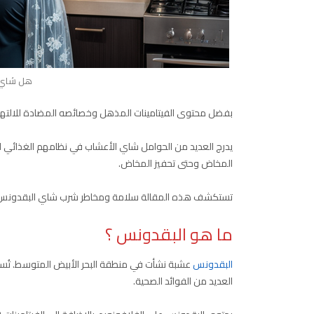
هل شاي ا
بفضل محتوى الفيتامينات المذهل وخصائصه المضادة للالتهابا
يدرج العديد من الحوامل شاي الأعشاب في نظامهم الغذائي 
المخاض وحتى تحفيز المخاض.
تستكشف هذه المقالة سلامة ومخاطر شرب شاي البقدونس أث
ما هو البقدونس ؟
البقدونس
عشبة نشأت في منطقة البحر الأبيض المتوسط. تُستخ
العديد من الفوائد الصحية.