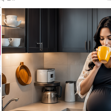
ال
د
ا
إ