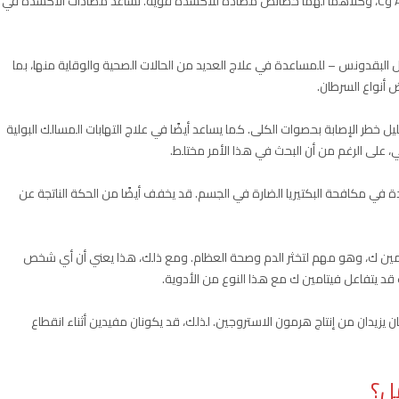
يحتوي البقدونس على الفلافونويد، بالإضافة إلى الفيتامينات A وC، وكلاهما لهما خصائص مضادة للأكسدة قوية. تساعد مضادات الأكسدة في
ل البقدونس – للمساعدة في علاج العديد من الحالات الصحية والوقاية منها، بما
أنواع السرطان.
خطر الإصابة بحصوات الكلى. كما يساعد أيضًا في علاج التهابات المسالك البولية
على الرغم من أن البحث في هذا الأمر مختلط.
في مكافحة البكتيريا الضارة في الجسم. قد يخفف أيضًا من الحكة الناتجة عن
امين ك، وهو مهم لتخثر الدم وصحة العظام. ومع ذلك، هذا يعني أن أي شخص
قد يتفاعل فيتامين ك مع هذا النوع من الأدوية.
 يزيدان من إنتاج هرمون الاستروجين. لذلك، قد يكونان مفيدين أثناء انقطاع
ل؟