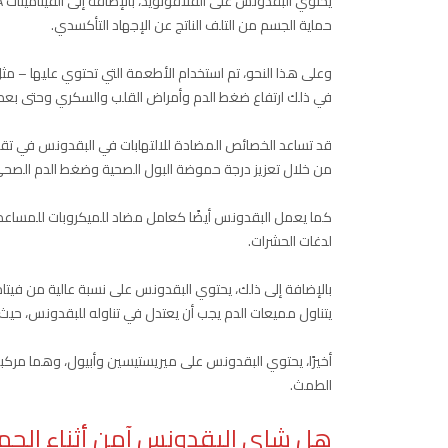
حماية الجسم من التلف الناتج عن الإجهاد التأكسدي.
وعلى هذا النحو، تم استخدام الأطعمة التي تحتوي عليها – مث
في ذلك ارتفاع ضغط الدم وأمراض القلب والسكري وحتى بعض 
قد تساعد الخصائص المضادة للالتهابات في البقدونس في تقليل 
من خلال تعزيز درجة حموضة البول الصحية وضغط الدم الصحي، 
كما يعمل البقدونس أيضًا كعامل مضاد للميكروبات للمساعدة 
لدغات الحشرات.
بالإضافة إلى ذلك، يحتوي البقدونس على نسبة عالية من فيت
يتناول مميعات الدم يجب أن يعتدل في تناوله للبقدونس، حيث 
أخيرًا، يحتوي البقدونس على ميريستيسين وأبيول، وهما مركبان
الطمث.
هل شاي البقدونس آمن أثناء الحم