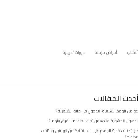
عشاب
أمراض مزمنة
دورات تدريبية
حدث المقالات
م من الوقت يستغرق الدخول في حالة الكيتوزية؟
لدهون الحشوية والدهون تحت الجلد: ما الفرق بينهما؟
ل تختلف قدرة الجسم على الاستفادة من البروتين باختلاف
صدره؟
ارك