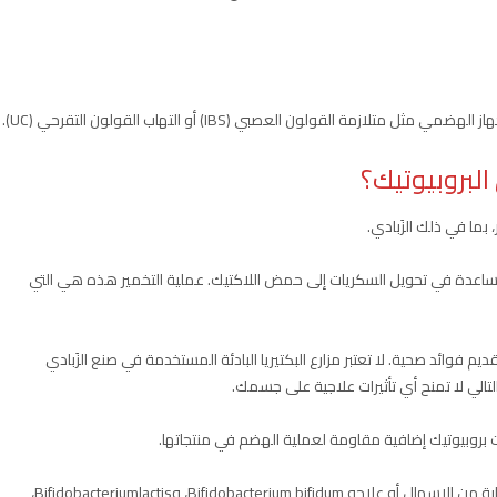
ازمة القولون العصبي (IBS) أو التهاب القولون التقرحي (UC).
لبروبيوتيك؟
بما في ذلك الزَبادي.
 للمساعدة في تحويل السكريات إلى حمض اللاكتيك. عملية التخمير هذه هي التي
يم فوائد صحية. لا تعتبر مزارع البكتيريا البادئة المستخدمة في صنع الزَبادي
بالتالي لا تمنح أي تأثيرات علاجية على جسمك.
بروبيوتيك إضافية مقاومة لعملية الهضم في منتجاتها.
من بين هذه السلالات، تشمل تلك السلالات الفعالة في الوقاية من الإسهال أو علاجه Bifidobacterium bifidum، وBifidobacteriumlactis،