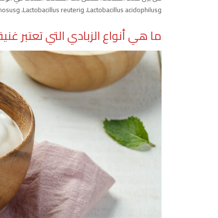
وLactobacillus acidophilus، وLactobacillus reuteri، وLactobacillus rhamnosus، وSaccharomyces boulardii .
ما هي أنواع الزبادي التي تعتبر غنية