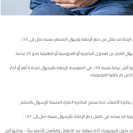
لرحلة قد يقلل من خطر الإصابة بإسهال المسافر بنسبة تصل إلى 15٪.
الناجم عن العدوى البكتيرية أو الفيروسية أو الطفيلية بنحو 25 ساعة.
و تشير نفس الدراسة إلى أن أولئك الذين تناولوا البروبيوتيك كانوا أقل عرضة بنسبة 59٪، في المتوسط، للإصابة بالإسهال لمدة 4 أيام أو أكثر
ذين لم يتلقوا البروبيوتيك.
تيريا الأمعاء، مما يسمح للبكتيريا الضارة المسببة للإسهال بالانتشار.
وية قد يساعد في تقليل خطر الإصابة بالإسهال بنسبة تصل إلى 51٪ .
د تكون البروبيوتيك أكثر فعالية عند الأطفال والبالغين الأصغر سنًا – ولكنها أقل