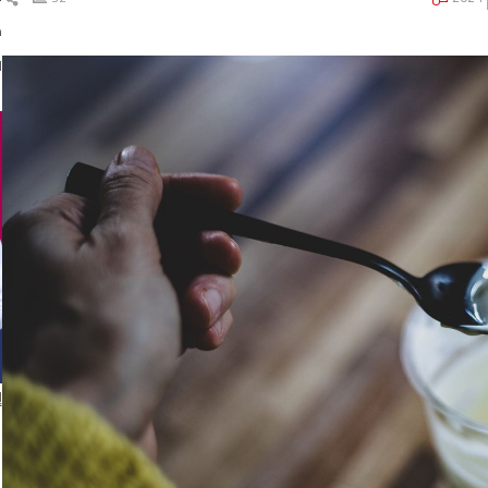
ال
د
ا
إ