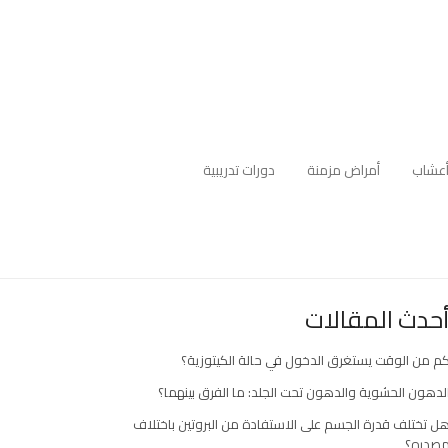
عشاب
أمراض مزمنة
دورات تدريبية
حدث المقالات
م من الوقت يستغرق الدخول في حالة الكيتوزية؟
لدهون الحشوية والدهون تحت الجلد: ما الفرق بينهما؟
ل تختلف قدرة الجسم على الاستفادة من البروتين باختلاف
صدره؟
ارك