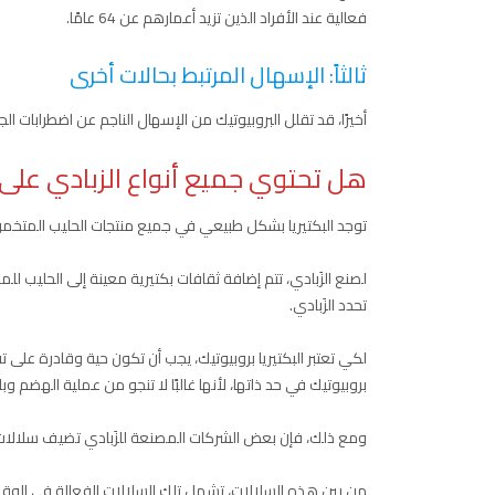
فعالية عند الأفراد الذين تزيد أعمارهم عن 64 عامًا.
ثالثاً: الإسهال المرتبط بحالات أخرى
أخيرًا، قد تقلل البروبيوتيك من الإسهال الناجم عن اضطرابات الجهاز الهضمي مثل متل
هل تحتوي جميع أنواع الزبادي على ا
توجد البكتيريا بشكل طبيعي في جميع منتجات الحليب المتخمر، 
لصنع الزَبادي، تتم إضافة ثقافات بكتيرية معينة إلى الحليب
تحدد الزَبادي.
لكي تعتبر البكتيريا بروبيوتيك، يجب أن تكون حية وقادرة على تقد
بروبيوتيك في حد ذاتها، لأنها غالبًا لا تنجو من عملية الهضم و
ومع ذلك، فإن بعض الشركات المصنعة للزَبادي تضيف سلالات 