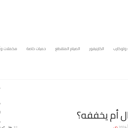
 ولوكارب
الكارنيفور
الصيام المتقطع
حميات خاصة
مكملات وأ
أ
ك
ل أم يخففه؟
ا
ه
م
32
ش