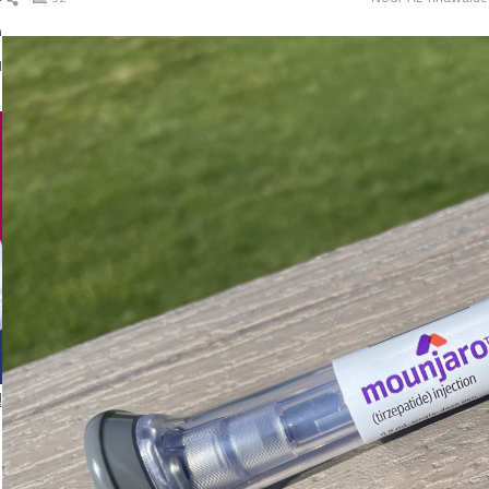
ال
د
ا
إ