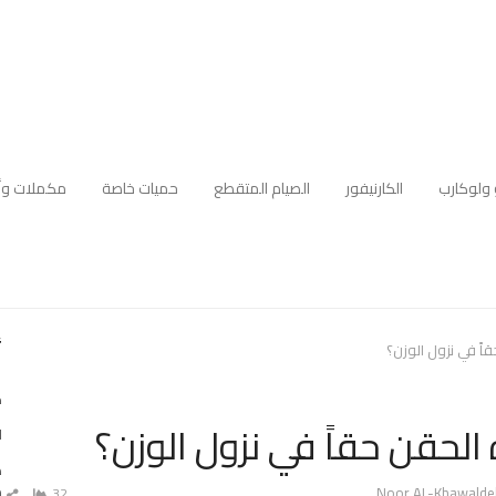
 ولوكارب
الكارنيفور
الصيام المتقطع
حميات خاصة
مكملات وأ
أ
ً في نزول الوزن؟
ك
لحقن حقاً في نزول الوزن؟
ا
ه
Auth
م
Noor AL-Khawalde
32
ش