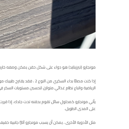
مونجارو (تيرزبتايد) هو دواء على شكل حقن يمكن وصفه خارج ن
إذا كنت مصابًا بداء السكري من 
الرياضية واتباع نظام غذائي متوازن لتحسين مستويات السكر في 
يأتي مونجارو كمحلول سائل تقوم بحقنه تحت جلدك. إذا قررت 
على المدى الطويل.
مثل الأدوية الأخرى ، يمكن أن يسبب مونجارو آثارًا جانبية خفيف