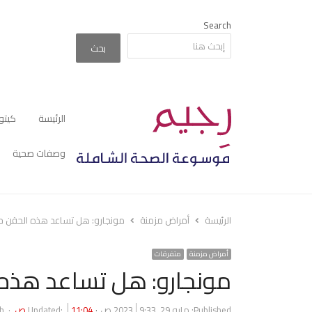
Search
بحث
الرئيسة
كيتو
وصفات صحية
الرئيسة
أمراض مزمنة
مونجارو: هل تساعد هذه الحقن حقا
أمراض مزمنة
متفرقات
مونجارو: هل تساعد هذه ا
or
Published:
مايو 29, 2023
9:33 ص
11:04 ص
Updated:
h