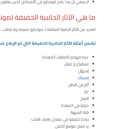
لا ينبغي أن يبدأ علاج مُونجارو في الأشخاص الذين يعانون ح
ما هي الآثار الجانبية الخفيفة لمون
العديد من الآثار الجانبية الشائعة لـ مونجارو خفيفة ولا تتطلب ع
تشمل أمثلة الآثار الجانبية الخفيفة التي تم الإبلاغ عن
عسر الهضم (اضطراب المعدة)
استفراغ و غثيان
إسهال
إمساك
ألم في البطن
غاز
النفخ
حرقة في المعدة
قلة الشهية
زيادة خفيفة في معدل ضربات القلب
رد فعل موقع الحقن