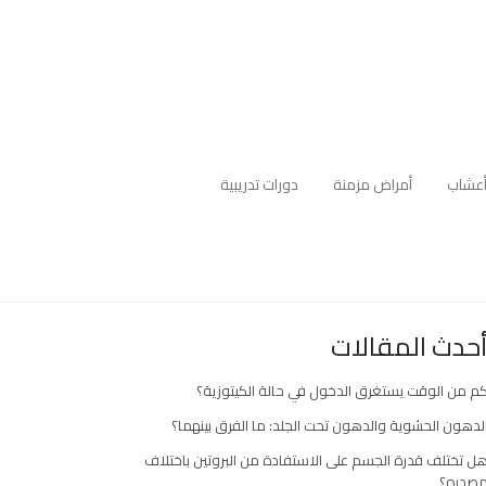
عشاب
أمراض مزمنة
دورات تدريبية
حدث المقالات
م من الوقت يستغرق الدخول في حالة الكيتوزية؟
لدهون الحشوية والدهون تحت الجلد: ما الفرق بينهما؟
ل تختلف قدرة الجسم على الاستفادة من البروتين باختلاف
صدره؟
ارك