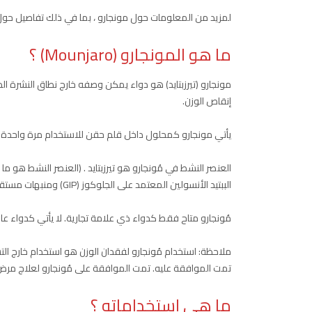
لمزيد من المعلومات حول مونجارو ، بما في ذلك تفاصيل حول استخد
ما هو المونجارو (Mounjaro) ؟
مونجارو (تيرزبتايد) هو دواء يمكن وصفه خارج نطاق النشرة الد
إنقاص الوزن.
يأتي مونجارو كمحلول داخل قلم حقن للاستخدام مرة واحدة. 
العنصر النشط في مُونجارو هو تيرزبتايد . (العنصر النشط هو
الببتيد الأنسولين المعتمد على الجلوكوز (GIP) ومنبهات مستقبلات الببتيد 1 (GLP-1) الشبيهة بالجلوكاجون.
مُونجارو متاح فقط كدواء ذي علامة تجارية. لا يأتي كدواء عام
ملاحظة: استخدام مُونجارو لفقدان الوزن هو استخدام خارج الت
تمت الموافقة عليه. تمت الموافقة على مُونجارو لعلاج مرض 
ما هي استخداماته ؟