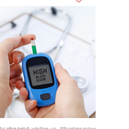
يستخدم مونجارو جنبًا إلى جنب مع التمارين الرياضية ونظام غ