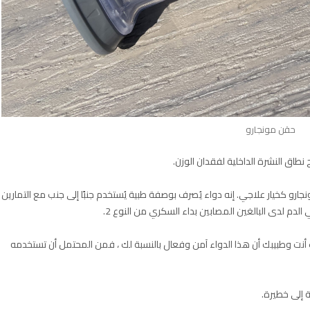
حقن مونجارو
طاق النشرة الداخلية لفقدان الوزن.
النوع 2 ، فقد يقترح طبيبك مونجارو كخيار علاجي. إنه دواء يُصرف بوصفة طبية يُستخدم جنبًا إلى جنب مع التمارين
الدم لدى البالغين المصابين بداء السكري من النوع 2.
أنت وطبيبك أن هذا الدواء آمن وفعال بالنسبة لك ، فمن المحتمل أن تستخدمه
ة إلى خطيرة.