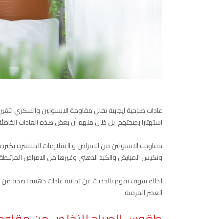
عادات صباحية ايجابية تقلل مقاومة الانسولين والسكري لتغي
استهتارا بصحتهم. بل ظنن منهم أن بعض هذه العادات الخاظئ
مقاومة الانسولين من الامراض و المتلازمات المنتشرة بكثرة
وتكيس المبايض والكبد الدهني وغيرها من الامراض المرتبطة 
لذلك سوف نقوم بالحديث عن ثمانية عادات ذهبية لصحة من 
العصر المزمنة
طقوس الصباح للتخلص من مقاومة