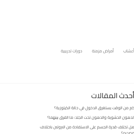
عشاب
أمراض مزمنة
دورات تدريبية
حدث المقالات
م من الوقت يستغرق الدخول في حالة الكيتوزية؟
لدهون الحشوية والدهون تحت الجلد: ما الفرق بينهما؟
ل تختلف قدرة الجسم على الاستفادة من البروتين باختلاف
صدره؟