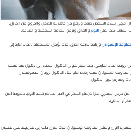
انسان. فهي تنشط الشخص صباحا وترفع من جاهزيته للعمل والخروج من المنزل.
ب الشباب. كما يقلل
التوتر
و القلق ويرفع النظافة الشخصية و المناعة.
قاومة الإنسولين
وزيادة سرعة الحرق. حيث يؤدي الاستحمام بالماء البارد إلى
برودة الماء الخارجي. مما يحفز تحويل الدهون البيضاء إلى دهون بنية منتجة
 مقاومة الانسولين نتيجة زيادة انتاج خلايا الدهون بروتين الاديبونيكتين
بات وتسريع حرق الدهون.
 من مرض السكري نظرا لارتفاع السكر في الدم المباشر نتيجة التوتر. خصوصا لمن
ر أو الدافئ.
 لخسارة الوزن وتقليل مقاومة الإنسولين. حيث يعزى ذلك إلى قدرتهما على تحسين