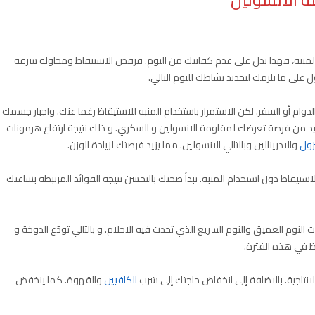
المنبه، فهذا يدل على عدم كفايتك من النوم. فرفض الاستيقاظ ومحاولة سرقة
على ما يلزمك لتجديد نشاطك لليوم التالي.
ام أو السفر. لكن الاستمرار باستخدام المنبه للاستيقاظ رغما عنك. واجبار جسمك
زيد من فرصة تعرضك لمقاومة الانسولين و السكري. و ذلك نتيجة ارتفاع هرمونات
زول
والادرينالين وبالتالي الانسولين. مما يزيد فرصتك لزيادة الوزن.
استيقاظ دون استخدام المنبه. تبدأ صحتك بالتحسن نتيجة الفوائد المرتبطة بساعتك
النوم العميق والنوم السريع الذي تحدث فيه الاحلام. و بالتالي تودّع الدوخة و
اظ في هذه الفترة.
لانتاجية. بالاضافة إلى انخفاض حاجتك إلى شرب
الكافيين
والقهوة. كما ينخفض