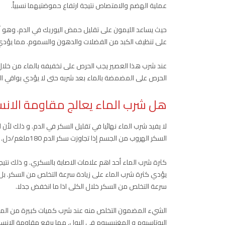
عملية الهضم والامتصاص نتيجة ارتفاع حموضتيهما نسبياً.
حيث يساعد الليمون على تقليل حمض اليوريك في الدم، وهو أح
على تنظيف الكبد من الفضلات والدهون والسموم. مما يؤدي
عند شرب هذا العصير يجب الحرص على تخفيفه بالماء من خلال
الحرص على المضمضة بالماء بعد شربه حتى لا يؤدي بواقي الم
هل شرب الماء يعالج مقاومة الانس
لا يفيد شرب الماء نهائيا في تقليل السكر في الدم. و ذلك ل
السكر الهروب من الجسم إذا تجاوزت سكر الدم 180ملغم/دل.
كثرة شرب الماء أحد اهم علامات الاصابة بالسكري. و ذلك نتيجة
يؤدي كثرة شرب الماء على زيادة سرعة التخلص من السكر. بل 
سرعة التخلص من السكر خلال الكلى اذا ما انخفض جدلا.
الشيء المضمون التخلص منه عند شرب كميات كبيرة من الم
البوتاسيوم و المغنيسيوم في البول. مما يرفع مقاومة الانسو