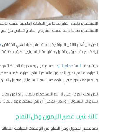
الاستحمام بالماء الفاتر صباحا من العادات الداعمة لصحة ال
الاستحمام صباحا داعم لصحة البشرة و الجلد والتخلص من حبو
لكن من أهم النتائج المباشرة للاستحمام صباحا هي انخفاض
م
زيادة سرعة الحرق و تقليل مقاومة الانسولين بطرق مختلفة.
حيث يحفز ا
لاستحمام البارد
الجسم على رفع درجة الحرارة لتعوض 
للحرارة. و التي تحرق الدهون والسكر لانتاج الحرارة. كما تنخفض
والمعروف بدوره في زيادة حساسية الانسولين وتقليل الالتها
لكن يجب الحرص على ان يتم الاستحمام بالماء البرد لمن يعاني
يستهلك الانسولين والذين يفضل أن يتم استحمامهم بالماء الفات
ثالثا: شرب عصير الليمون وخل التفاح
يُعد عصير الليمون وخل التفاح من الوصفات الصباحية الفعالة