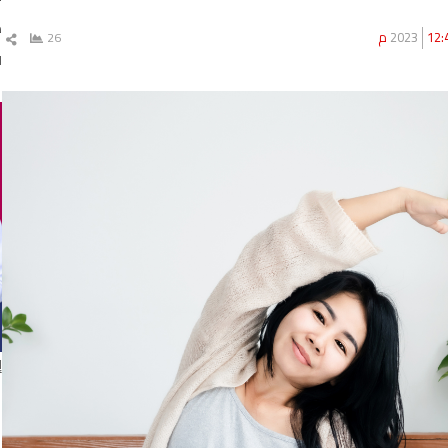
د
12 م
26
ش
ال
ا
إ