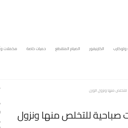
 ولوكارب
الكارنيفور
الصيام المتقطع
حميات خاصة
مكملات وأ
أ
للتخلص منها ونزول الوزن
ك
 صباحية للتخلص منها ونزول
ا
ه
م