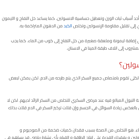
د أسباب ثبات الوزن وتعطيل حساسية الانسولين. كما يساعد خل التفاح و الليمون
 إلى تقليل مقاومة الإنسولين وتخلص
الكبد
من الدهون المتراكمة به.
 إضافة ليمونة وملعقة صغيرة من خل التفاح إلى كوب من الماء. كما يجب
شروب إلى اتلاف طبقة المينا في الاسنان.
ولين؟
أن الكلى تقوم بامتصاص جميع السكر الذي يتم طرحه من الدم. لكن يمكن لبعض
 التبول المبالغ فيه عند مرضى السكري للتخلص من السكر الزائد لديهم. لكن لا
بالعكس زيادة السوائل في الجسم وإن قللت تركيز السكر في الدم قللت بذلك
اء. هو التخلص من الصحة بسبب فقدان كميات ضخمة من الصوديوم و
لين و يفقدك القدرة على انتاج الطاقة و القيام بأي نشاط رياضي قد يساهم في