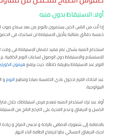
أولا: الاستيقاظ بدون منبه
إذا أنت من الناس الذين يستمرون بالنوم من بعد سماع صوت 
خمسة دقائق متتالية بتأجيل الاستيقاظ لن تساعدك في الحصول 
استخدام المنبه بشكل عام مفيد لضمان الاستيقاظ في وقت الدو
للاستسلام والاستيقاظ دون الوصول لساعات النوم الكافية. ي
التوتر عند الاستيقاظ بطريقة خاطئة. حيث يرتفع
هرمون الكورتي
عند اتخاذك القرار لدخول نادي الخامسة صباحا وتنظيم
النوم
و ال
البيولوجية.
أولا عند ترك استخدام المنبه تنعدم فرص استيقاظك خلال فترات 
الكسل و الارهاق وعدم القدرة على التركيز الناتج من الاستيق
بالاضافة إلى شعورك الاضافي بالراحة و تحسن المزاج و زيادة ا
لديك الارهاق المسائي نظرا لارتفاع الطاقة اثناء النهار.