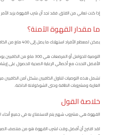
إذا كنت تعاني من القلق، فقد تجد أن شرب القهوة يزيد الأمر
ما مقدار القهوة الآمنة؟
يمكن لمعظم الأفراد استهلاك ما يصل إلى 400 ملغ من الكافيين يوميا – أي ما يعادل حوالي 4 أكواب من القهوة.
الأفضل التحدث مع أخصائي الرعاية الصحية للحصول على إرشاد
تشمل هذه التوصيات لتناول الكافيين بشكل آمن الكافيين من
الغازية ومشروبات الطاقة وحتى الشوكولاتة الداكنة.
خلاصة القول
القهوة هي مشروب شهير يتم الاستمتاع به في جميع أنحاء ال
لقد اقترح أن أفضل وقت لشرب القهوة هو من منتصف الصباح إ