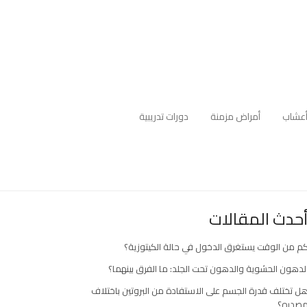
عشاب
أمراض مزمنة
دورات تدريبية
حدث المقالات
م من الوقت يستغرق الدخول في حالة الكيتوزية؟
لدهون الحشوية والدهون تحت الجلد: ما الفرق بينهما؟
ل تختلف قدرة الجسم على الاستفادة من البروتين باختلاف
صدره؟
ارك