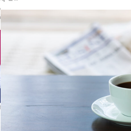
ال
د
ا
إ