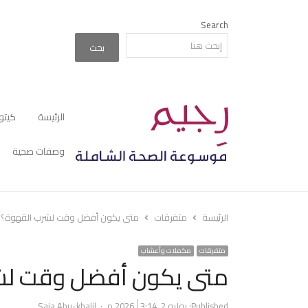
Search
بحث
الرئيسة
كيتو
وصفات صحية
الرئيسة
متفرقات
متى يكون أفضل وقت لشرب القهوة؟
متفرقات
مكملات وأعشاب
متى يكون أفضل وقت لش
Author
Published:
يوليو 2, 2026
3:14 م
Saja Abu-khalil