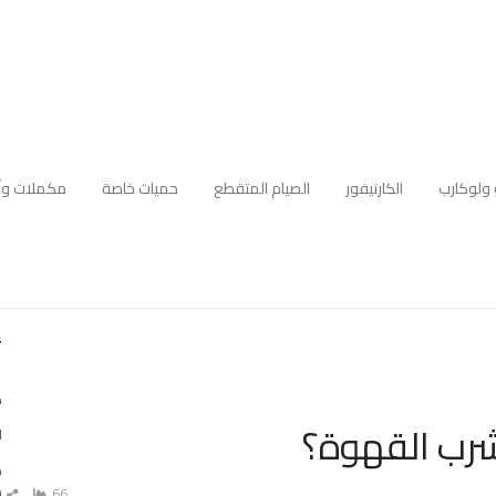
 ولوكارب
الكارنيفور
الصيام المتقطع
حميات خاصة
مكملات وأ
أ
ك
رب القهوة؟
ا
ه
م
66
ش