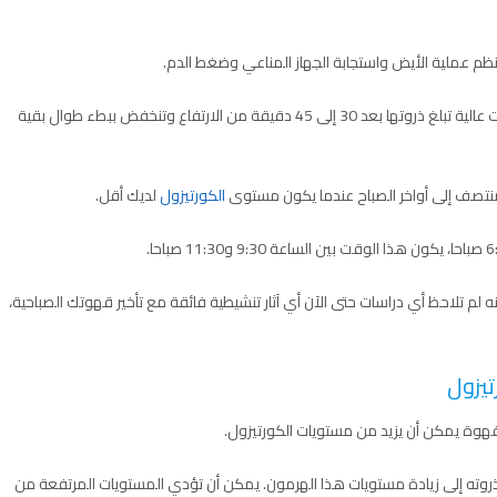
ينظم عملية الأيض واستجابة الجهاز المناعي وضغط الدم.
يتبع الهرمون إيقاعا خاصا بدورة النوم والاستيقاظ، مع مستويات عالية تبلغ ذروتها بعد 30 إلى 45 دقيقة من الارتفاع وتنخفض ببطء طوال بقية
تصف إلى أواخر الصباح عندما يكون مستوى
الكورتيزول
لديك أقل.
 لم تلاحظ أي دراسات حتى الآن أي آثار تنشيطية فائقة مع تأخير قهوتك الصباحية،
تيزول
لقهوة يمكن أن يزيد من مستويات الكورتيزول.
ته إلى زيادة مستويات هذا الهرمون. يمكن أن تؤدي المستويات المرتفعة من