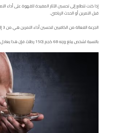
قبل التمرين أو الحدث الرياضي.
الجرعة الفعالة من الكافيين لتحسين أداء التمرين هي من 3 إلى 6 ملغ لكل كيلوغرام (كجم) من وزن الجسم.
بالنسبة لشخص يبلغ وزنه 68 كجم (150 رطلا)، فإن هذا يعادل حوالي 200 إلى 400 ملغ من الكافيين، أو 2 إلى 4 أكواب من القهوة