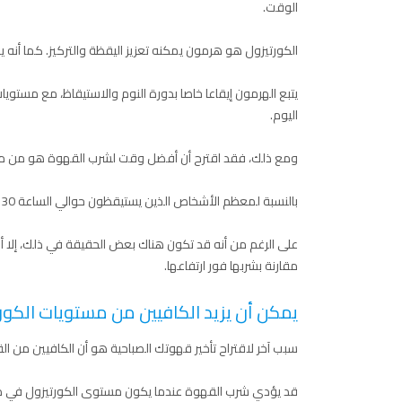
الوقت.
الكورتيزول هو هرمون يمكنه تعزيز اليقظة والتركيز. كما أنه 
اليوم.
ومع ذلك، فقد اقترح أن أفضل وقت لشرب القهوة هو من من
بالنسبة لمعظم الأشخاص الذين يستيقظون حوالي الساعة 6:30 صباحا، يكون هذا الوقت بين الساعة 9:30 و11:30 صباحا.
على الرغم من أنه قد تكون هناك بعض الحقيقة في ذلك، إلا أنه
مقارنة بشربها فور ارتفاعها.
يمكن أن يزيد الكافيين من مستويات الكور
سبب آخر لاقتراح تأخير قهوتك الصباحية هو أن الكافيين من ا
قد يؤدي شرب القهوة عندما يكون مستوى الكورتيزول في ذرو