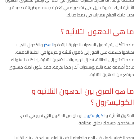
الثلاثية لديك , فهذا دليل على تقصيرك في تغذية جسمك بطريقة صحيحة و
يجب عليك القيام بتغيرات في نمط حياتك.
ما هي الدهون الثلاثية ؟
عندما تأكل، يتم تحويل السعرات الحرارية الزائدة و
السكر
والكحول التي لا
يحتاجها جسمك على الفور إلى دُهون ثلاثية وتخزينها في الخلايا الدهنية.
عندما تحتاج إلى الطاقة، تطلق الهرمونات الدُهون الثلاثية. إذا كنت تستهلك
عادةً أطعمة غنية بالكربوهيدرات أكثر مما تحرقه، فقد يكون لديك مستوى
مرتفع من الدهون الثلاثية.
ما هو الفرق بين الدهون الثلاثية و
الكوليسترول ؟
الدهون الثلاثية و
الكوليسترول
نوعان من الدهون التي تدور في الدم.
يستخدمها جسمك بطرق مختلفة.
يوجد الكوليسترول في الدم والطعام الذي تتناوله. يساعد في بناء الخلايا