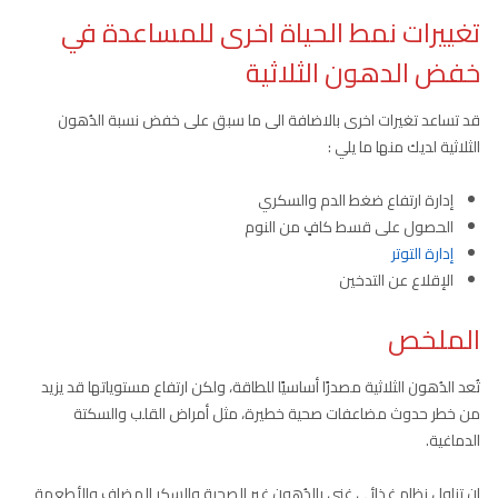
تغييرات نمط الحياة اخرى للمساعدة في
خفض الدهون الثلاثية
قد تساعد تغيرات اخرى بالاضافة الى ما سبق على خفض نسبة الدُهون
الثلاثية لديك منها ما يلي :
إدارة ارتفاع ضغط الدم والسكري
الحصول على قسط كافٍ من النوم
إدارة التوتر
الإقلاع عن التدخين
الملخص
تُعد الدُهون الثلاثية مصدرًا أساسيًا للطاقة، ولكن ارتفاع مستوياتها قد يزيد
من خطر حدوث مضاعفات صحية خطيرة، مثل أمراض القلب والسكتة
الدماغية.
إن تناول نظام غذائي غني بالدُهون غير الصحية والسكر المضاف والأطعمة