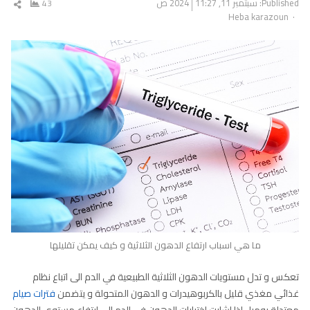
Published:
سبتمبر 11, 2024
11:27 ص
43
شار
Author
Heba karazoun
المق
ما هي اسباب ارتفاع الدهون الثلاثية و كيف يمكن تقليلها
تعكس و تدل مستويات الدهون الثلاثية الطبيعية في الدم الى اتباع نظام
غذائي مغذي قليل بالكربوهيدرات و الدهون المتحولة و يتضمن
فترات صيام
معتدلة يوميا . اذا اشارت اختبارات الدهون في الدم الى ارتفاع مستوى الدهون