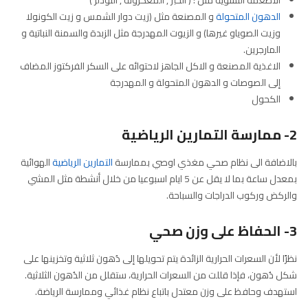
الاطعمة النشوية مثل : ( الخبز , المعكرونة , النودلز )
الدهون المتحولة
و المصنعة مثل (زيت دوار الشمس و زيت الكونولا
وزيت الصوياو غيرها) و الزيوت المهدرجة مثل الزبدة والسمنة النباتية و
المارجرين.
الاغذية المصنعة و الاكل الجاهز لاحتوائه على السكر الفركتوز المضاف
إلى الصوصات و الدهون المتحولة و المهدرجة
الكحول
2- ممارسة التمارين الرياضية
بالاضافة الى نظام صحي مغذي اوصي بممارسة
التمارين الرياضية
الهوائية
بمعدل ساعة بما لا يقل عن 5 ايام اسبوعيا من خلال أنشطة مثل المشي
والركض وركوب الدراجات والسباحة.
3- الحفاظ على وزن صحي
نظرًا لأن السعرات الحرارية الزائدة يتم تحويلها إلى دُهون ثلاثية وتخزينها على
شكل دُهون، فإذا قللت من السعرات الحرارية، ستقلل من الدُهون الثلاثية.
استهدف وحافظ على وزن معتدل باتباع نظام غذائي وممارسة الرياضة.