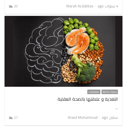
Author
4 سنوات ago
Marah ALdabbas
20
حميات خاصة
متفرقات
التغذية و علاقتها بالصحة العقلية
…
Author
سنتين ago
Waed Mohammad
27