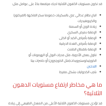
قد تكون مستويات الدُهون الثلاثية لديك مرتفعة بناءً على عوامل مثل:
اتباع نظام غذائي غني بالسكريات خصوصا سكر الفاكهة (الفركتوز)
والكربوهيدرات
زيادة الوزن أو السمنة
الإصابة بمرض السكري
الإصابة بأمراض الكبد أو الكلى
الإصابة بأمراض الغدة الدرقية
الإصابة بانقطاع الطمث
تناول بعض الأدوية، مثل مدرات البول أو الهرمونات أو
الكورتيكوستيرويدات(مثل الكورتيزون) أو حاصرات بيتا
التدخين
شرب الكحوليات بشكل مفرط
ما هي مخاطر ارتفاع مستويات الدهون
الثلاثية؟
قد تؤدي مستويات الدُهون الثلاثية الأعلى من المعدل الطبيعي إلى زيادة