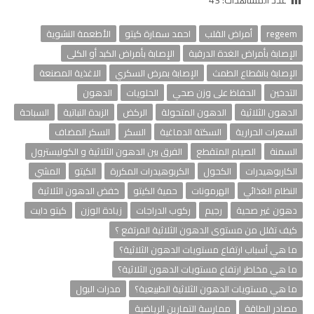
عدد المشاهدات:
43
regeem
أمراض القلب
احمد سمارة كيتو
الأطعمة النشوية
الإصابة بأمراض الغدة الدرقية
الإصابة بأمراض الكبد أو الكلى
الإصابة بانقطاع الطمث
الإصابة بمرض السكري
الاغذية المصنعة
التدخين
الحفاظ على وزن صحي
الحلويات
الدهون
الدهون الثلاثية
الدهون المتحولة
الركض
الزبدة النباتية
السباحة
السعرات الحرارية
السكتة الدماغية
السكر
السكر المضاف
السمنة
الصيام المتقطع
الفرق بين الدهون الثلاثية و الكوليسترول
الكاربوهيدرات
الكحول
الكربوهيدرات المكررة
الكيتو
المشي
النظام الغذائي
الهرمونات
حمية الكيتو
خفض الدهون الثلاثية
دهون غير صحية
رجيم
ركوب الدراجات
زيادة الوزن
كيتو دايت
كيف تقلل من مستوى الدهون الثلاثية المرتفع ؟
ما هي أسباب ارتفاع مستويات الدهون الثلاثية؟
ما هي مخاطر ارتفاع مستويات الدهون الثلاثية؟
ما هي مستويات الدهون الثلاثية الطبيعية؟
مدرات البول
مصادر الطاقة
ممارسة التمارين الرياضية