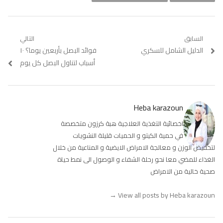
تصفّح
السابق
التالي
Previous
الدليل الشامل للسكري
Next
فوائد البصل بأربعين يوما؟ ١٠
المقالات
post:
post:
أسباب لتناول البصل كل يوم
Heba karazoun
اخصائية التغذية العلاجية هبة كرزون متخصصة
في حمية الكيتو و الحميات قليلة النشويات
لتخفيض الوزن و معالجة الامراض الايضية و المناعية من خلال
الغذاء للمضي معا نحو رحلة الشفاء و الوصول الى نمط حياة
صحية خالية من الامراض
→
View all posts by Heba karazoun