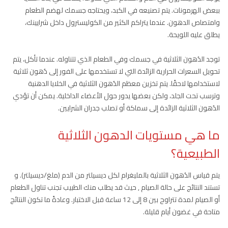
ببعض الهرمونات. يتم تصنيعه في الكبد، ويحتاجه جسمك لهضم الطعام
وامتصاص الدهون. عندما يتراكم الكثير من الكوليسترول داخل شرايينك،
يطلق عليه اللويحة.
توجد الدُهون الثلاثية في جسمك وفي الطعام الذي تتناوله. عندما تأكل، يتم
تحويل السعرات الحرارية الزائدة التي لا تستخدمها على الفور إلى دُهون ثلاثية
لاستخدامها لاحقًا. يتم تخزين معظم الدُهون الثلاثية في الخلايا الدهنية
وترسب تحت الجلد، ولكن بعضها يدور حول الأعضاء الداخلية. يمكن أن تؤدي
الدُهون الثلاثية الزائدة إلى سماكة أو تصلب جدران الشرايين.
ما هي مستويات الدهون الثلاثية
الطبيعية؟
يتم قياس الدُهون الثلاثية بالمليغرام لكل ديسيلتر من الدم (ملغ/ديسيلتر). و
تستند النتائج على حالة الصيام , حيث قد يطلب منك الطبيب تجنب تناول الطعام
أو الصيام لمدة تتراوح بين 8 إلى 12 ساعة قبل الاختبار. وعادةً ما تكون النتائج
متاحة في غضون أيام قليلة.