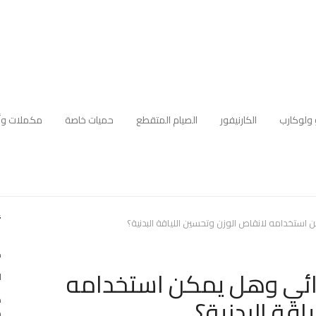
 ولوكارب
الكارنيفور
الصيام المتقطع
حميات خاصة
مكملات وأ
أ
ن استخدامه لانقاص الوزن وتحسين اللياقة البدنية؟
ك
غذائي وهل يمكن استخدامه
ا
اقة البدنية؟
ه
م