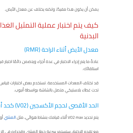
يمكن أن يكون هذا مفيدًا، ولكنه يختلف عن معدل الأيض.
كيف يتم اختبار عملية التمثيل الغذ
البدنية
معدل الأيض أثناء الراحة (RMR)
استلقائك.
قد تختلف المعدات المستخدمة. تستخدم بعض اختبارات قياس ا
تحت غطاء بلاستيكي متصل بالشاشة بواسطة أنبوب.
الحد الأقصى لحجم الأكسجين (V02) كحد أقصى
يتم تحديد V02 max أثناء قيامك بنشاط هوائي، مثل
المشي
أو 
مع تقدم الاختبار، ستستمر سرعة جهاز المشي وانحداره في الزي