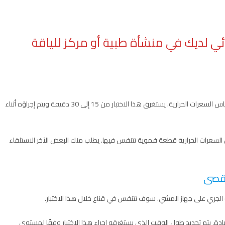
ائي لديك في منشأة طبية أو مركز للياقة
عادةً ما يتم إجراء الاختبار في عدة أجزاء ويتضمن دائمًا اختبار قياس السعرات الحرارية. يستغرق هذا الاختبار من 15 إلى 30 دقيقة ويتم إجراؤه أثناء
لسعرات الحرارية قطعة فموية تتنفس فيها. يطلب منك البعض الآخر الاستلقاء
الجري على جهاز المشي. سوف تتنفس في قناع خلال هذا الاختبار.
ادة. يتم تحديد طول الوقت الذي يستغرقه إجراء هذا الاختبار وفقًا لمستوى