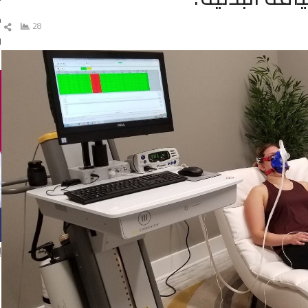
د
28
ش
ال
ا
إ