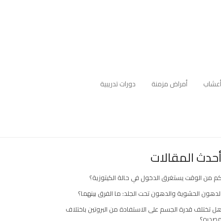
عشاب
أمراض مزمنة
دورات تدريبية
حدث المقالات
م من الوقت يستغرق الدخول في حالة الكيتوزية؟
لدهون الحشوية والدهون تحت الجلد: ما الفرق بينهما؟
ل تختلف قدرة الجسم على الاستفادة من البروتين باختلاف
صدره؟