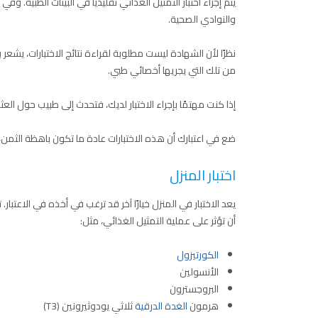
يتم إجراء اختبار التمثيل الغذائي تقليديًا في البيئات الطبية. وفي
والنوادي الصحية.
نظرًا لأن الشهادة ليست مطلوبة لقراءة نتائج الاختبارات، يشعر 
من تلك التي يجريها أخصائي طبي.
إذا كنت مهتمًا بإجراء الاختبار لديك، فتحدث إلى طبيب حول ال
ضع في اعتبارك أن هذه الاختبارات عادة ما تكون باهظة الثمن، ول
اختبار المنزل
يعد الاختبار في المنزل خيارًا آخر قد ترغب في أخذه في الاعتبا
أن تؤثر على عملية التمثيل الغذائي، مثل:
الكورتيزول
الأنسولين
البروجسترون
هرمون
الغدة الدرقية
ثلاثي يودوثيرونين (T3)