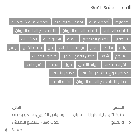
عدد المشاهدات:
36
regeem
أحمد سمارة
احمد سمارة كيتو
احمد سمارة كيتو دايت
الألياف الغذائية
الألياف القابلة للذوبان
الألياف غير القابلة للذوبان
الشوفان
الصيام المتقطع
الكيتو
الكيتو دايت
المكسرات
بازيلاء
بطاطا
تفاح
توصيات الألياف
جزر
حمية الكيتو
رجيم
سيلليوم
شعير
طحين القمح الكامل
فاصوليا خضراء
فاكهة حمضية
فوائد الألياق
فول
قرنبيط
كيتو دايت
مخاطر تناول الكثير من الألياف
مصادر الألياف
مصادر الألياف غير القابلة للذوبان
نخالة القمح
تصفّح
السابق
التالي
Previous
كثرة التبول ليلا ونهارا ..الاسباب
Next
الوسواس القهري: ما هو وكيف
المقالات
post:
post:
والعلاج
يحدث وهل نستطيع التعايش
معه؟