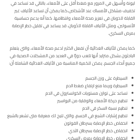
ليونة وأسهل في المرور مع ضغط أقل على الأمعاء، بالتالي قد تساعد في
تخفيف مشاكل الأمساك عند الأشخاص.كما يمكن أن تساعد الألياف غير
القابلة للذوبان في تعزيز صحة الأمعاء وانتظامها. كما أنه يدعم حساسية
الأنسولين، ومثل الألياف القابلة للذَوبان، قد يساعد في تقليل خطر الإصابة
بمرض السكري.
كما يمكن للألياف الغذائية أن تفعل الكثير لدعم صحة الأمعاء، والتي يتعلم
الباحثون بشكل متزايد أنها تلعب دورًا في العديد من المشكلات الصحية في
جميع أنحاء الجسم. يمكن للكمية المناسبة من الألياف الغذائية الشاملة أن:
السيطرة على وزن الجسم
السيطرة وربما منع ارتفاع ضغط الدم
تساعد على توازن مستويات الكولسترول في الدم
تنظيم حركة الأمعاء والوقاية من البواسير
تنظيم نسبة السكر في الدم
تنظيم إشارات الشبع في الجسم، والتي تتيح لك معرفة متى تشعر بالشبع
انخفاض خطر الإصابة بسرطان القولون
انخفاض خطر الإصابة بسرطان الثدي
انخفاض خطر الإصابة بمرض السكري