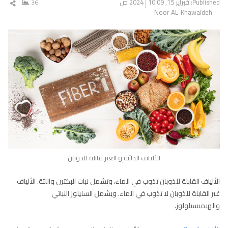
Published:
فبراير 15, 2024
10:09 ص
36
شار
Author
Noor AL-Khawaldeh
المق
الألياف الذائبة و الغير قابلة للذوبان
الألياف القابلة للذوبان تذوب في الماء، وتشمل نبات البكتين واللثة. الألياف
غير القابلة للذوبان لا تذوب في الماء. ويشمل السليلوز النباتي
والهيميسيلولوز.