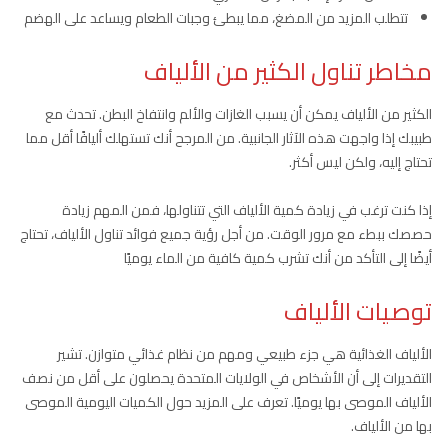
تتطلب المزيد من المضغ، مما يبطئ وجبات الطعام ويساعد على الهضم
مخاطر تناول الكثير من الألياف
الكثير من الألياف يمكن أن يسبب الغازات والألم وانتفاخ البطن. تحدث مع
طبيبك إذا واجهت هذه الآثار الجانبية. من المرجح أنك تستهلك أليافًا أقل مما
تحتاج إليه، ولكن ليس أكثر.
إذا كنت ترغب في زيادة كمية الألياف التي تتناولها، فمن المهم زيادة
حصصك ببطء مع مرور الوقت. من أجل رؤية جميع فوائد تناول الألياف، تحتاج
أيضًا إلى التأكد من أنك تشرب كمية كافية من الماء يوميًا
توصيات الألياف
الألياف الغذائية هي جزء طبيعي ومهم من نظام غذائي متوازن. تشير
التقديرات إلى أن الأشخاص في الولايات المتحدة يحصلون على أقل من نصف
الألياف الموصى بها يوميًا. تعرف على المزيد حول الكميات اليومية الموصى
بها من الألياف.