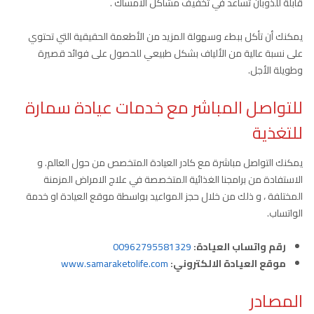
قابلة للذوبان تساعد في تخفيف مشاكل الأمساك .
يمكنك أن تأكل ببطء وسهولة المزيد من الأطعمة الحقيقية التي تحتوي
على نسبة عالية من الألياف بشكل طبيعي للحصول على فوائد قصيرة
وطويلة الأجل.
للتواصل المباشر مع خدمات عيادة سمارة
للتغذية
يمكنك التواصل مباشرة مع كادر العيادة المتخصص من حول العالم. و
الاستفادة من برامجنا الغذائية المتخصصة في علاج الامراض المزمنة
المختلفة ، و ذلك من خلال حجز المواعيد بواسطة موقع العيادة او خدمة
الواتساب.
رقم واتساب العيادة:
00962795581329
موقع العيادة الالكتروني:
www.samaraketolife.com
المصادر