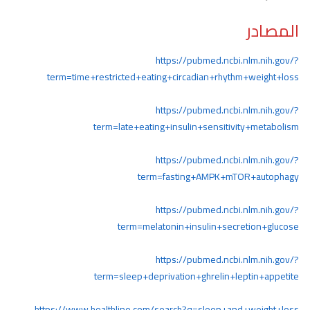
المصادر
https://pubmed.ncbi.nlm.nih.gov/?
term=time+restricted+eating+circadian+rhythm+weight+loss
https://pubmed.ncbi.nlm.nih.gov/?
term=late+eating+insulin+sensitivity+metabolism
https://pubmed.ncbi.nlm.nih.gov/?
term=fasting+AMPK+mTOR+autophagy
https://pubmed.ncbi.nlm.nih.gov/?
term=melatonin+insulin+secretion+glucose
https://pubmed.ncbi.nlm.nih.gov/?
term=sleep+deprivation+ghrelin+leptin+appetite
https://www.healthline.com/search?q=sleep+and+weight+loss