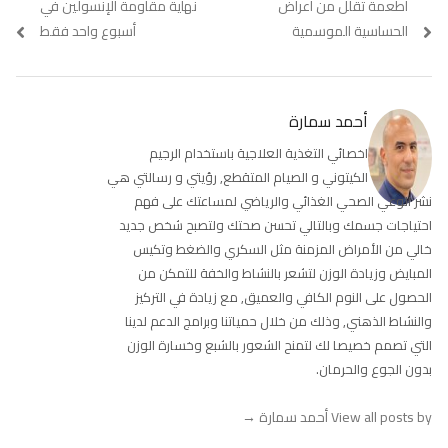
Previous
أطعمة تقلل من أعراض
Next
نهاية مقاومة الإنسولين في
المقالات
post:
post:
الحساسية الموسمية
أسبوع واحد فقط
أحمد سمارة
اخصائي التغذية العلاجية باستخدام الرجيم
الكيتوني و الصيام المتقطع, رؤيتي و رسالتي هي
نشر الوعي الصحي الغذائي والرياضي لمساعتك على فهم
احتياجات جسمك وبالتالي تحسن صحتك ولتصبح شخص جديد
خالي من الأمراض المزمنة مثل السكري والضغط وتكيس
المبايض وزيادة الوزن لتشعر بالنشاط والخفة للتمكن من
الحصول على النوم الكافي والعميق, مع زيادة في التركيز
والنشاط الذهني, وذلك من خلال حمياتنا وبرامج الدعم لدينا
التي تصمم خصيصا لك لتمنح الشعور بالشبع وخسارة الوزن
بدون الجوع والحرمان.
View all posts by أحمد سمارة
→