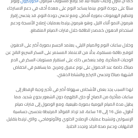
كما أن تناول وجبات ثقيلة ليلًا قد يرفع مستويات هرمون
الكورتيزول
ويؤثر
سلبًا على جودة النوم، بينما يساعد النوم على معدة أخف في دعم الاسترخاء
وتنظيم الهرمونات بصورة أفضل. ومع تحسن جودة النوم، قد يتحسن إفراز
هرمون النمو أثناء الليل. وهو هرمون يرتبط بعمليات إصلاح الأنسجة ودعم
استخدام الدهون كمصدر للطاقة خلال فترات الصيام المتقطع.
وخلال ساعات النوم والصيام الليلي، يعتمد الجسم بصورة أكبر على الدهون
لتوفير طاقة مستقرة، بدلًا من الاعتماد المستمر على السكر السريع الناتج عن
الوجبات المتأخرة. وقد ينعكس ذلك على استقرار مستويات السكر في الدم
صباحًا، خاصة عند الحصول على نوم عميق ومريح. ما يساهم في انخفاض
الشهية صباحًا وتحسن التركيز والنشاط الذهني.
لهذا السبب يجد بعض الأشخاص سهولة أكبر في تأخير وجبة الإفطار إلى
ساعات متأخرة من الصباح أو حتى الظهيرة دون الشعور بجوع شديد، مما
يطيل مدة الصيام اليومية بصورة طبيعية. ومع الوصول إلى فترات صيام
أطول، مثل 16 إلى 18 ساعة، قد تزداد الفوائد المرتبطة بتحسين حساسية
الإنسولين وتنشيط عمليات الإصلاح الخلوي والأوتوفاجي. والتي ترتبط بتقليل
الالتهابات ودعم صحة الجلد وتجدد الخلايا.