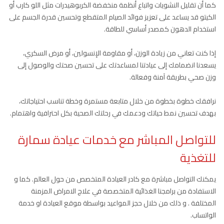
كما أن تقليل النشويات واتباع أنظمة منخفضة الكربوهيدرات مثل اللو كارب أو
الكيتو قد يساعد على تعزيز فوائد الصيام المتقطع وتحسين قدرة الجسم على
استخدام الدهون كمصدر أساسي للطاقة.
إذا كنت تعاني من زيادة الوزن، أو مقاومة الإنسولين، أو مرض السكري،
يسعدنا انضمامك إلى عيادتنا لمساعدتك على تحسين صحتك والوصول إلى
وزن صحي بطريقة آمنة وفعالة.
نرافقك خطوة بخطوة من خلال متابعة مستمرة وخطة تناسب احتياجاتك،
بهدف تحسين نمط حياتك ودعمك في رحلتك الصحية بكل احترافية واهتمام.
للتواصل المباشر مع خدمات عيادة سمارة
للتغذية
يمكنك التواصل مباشرة مع كادر العيادة المتخصص من حول العالم. كما و
الاستفادة من برامجنا الغذائية المتخصصة في علاج الامراض المزمنة
المختلفة . و ذلك من خلال حجز المواعيد بواسطة موقع العيادة او خدمة
الواتساب.