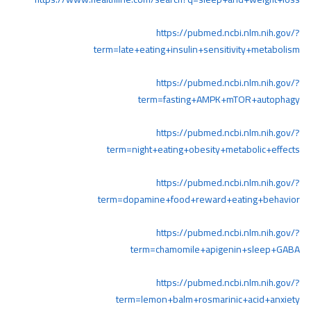
https://pubmed.ncbi.nlm.nih.gov/?
term=late+eating+insulin+sensitivity+metabolism
https://pubmed.ncbi.nlm.nih.gov/?
term=fasting+AMPK+mTOR+autophagy
https://pubmed.ncbi.nlm.nih.gov/?
term=night+eating+obesity+metabolic+effects
https://pubmed.ncbi.nlm.nih.gov/?
term=dopamine+food+reward+eating+behavior
https://pubmed.ncbi.nlm.nih.gov/?
term=chamomile+apigenin+sleep+GABA
https://pubmed.ncbi.nlm.nih.gov/?
term=lemon+balm+rosmarinic+acid+anxiety