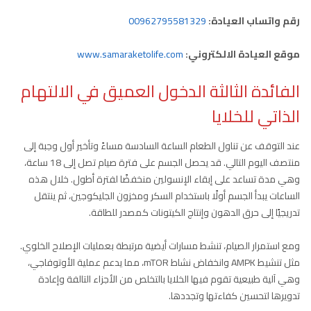
رقم واتساب العيادة:
00962795581329
موقع العيادة الالكتروني:
www.samaraketolife.com
الفائدة الثالثة الدخول العميق في الالتهام
الذاتي للخلايا
عند التوقف عن تناول الطعام الساعة السادسة مساءً وتأخير أول وجبة إلى
منتصف اليوم التالي. قد يحصل الجسم على فترة صيام تصل إلى 18 ساعة،
وهي مدة تساعد على إبقاء الإنسولين منخفضًا لفترة أطول. خلال هذه
الساعات يبدأ الجسم أولًا باستخدام السكر ومخزون الجليكوجين، ثم ينتقل
تدريجيًا إلى حرق الدهون وإنتاج الكيتونات كمصدر للطاقة.
ومع استمرار الصيام، تنشط مسارات أيضية مرتبطة بعمليات الإصلاح الخلوي.
مثل تنشيط AMPK وانخفاض نشاط mTOR، مما يدعم عملية الأوتوفاجي،
وهي آلية طبيعية تقوم فيها الخلايا بالتخلص من الأجزاء التالفة وإعادة
تدويرها لتحسين كفاءتها وتجددها.