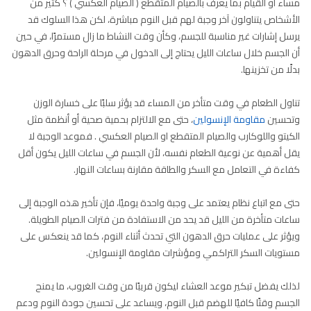
مساء او القيام بما يعرف بالصيام المتقطع ( الصيام العكسي ) ؟ كثير من
الأشخاص يتناولون آخر وجبة لهم قبل النوم مباشرة، لكن هذا السلوك قد
يرسل إشارات غير مناسبة للجسم، وكأن وقت النشاط ما زال مستمرًا، في حين
أن الجسم خلال ساعات الليل يحتاج إلى الدخول في مرحلة الراحة وحرق الدهون
بدلًا من تخزينها.
تناول الطعام في وقت متأخر من المساء قد يؤثر سلبًا على خسارة الوزن
وتحسين
مقاومة الإنسولين
، حتى مع الالتزام بحمية صحية أو أنظمة مثل
الكيتو واللوكارب والصيام المتقطع او الصيام العكسي . فموعد الوجبة لا
يقل أهمية عن نوعية الطعام نفسه، لأن الجسم في ساعات الليل يكون أقل
كفاءة في التعامل مع السكر والطاقة مقارنة بساعات النهار.
حتى مع اتباع نظام يعتمد على وجبة واحدة يوميًا، فإن تأخير هذه الوجبة إلى
ساعات متأخرة من الليل قد يحد من الاستفادة من فترات الصيام الطويلة.
ويؤثر على عمليات حرق الدهون التي تحدث أثناء النوم، كما قد ينعكس على
مستويات السكر التراكمي ومؤشرات مقاومة الإنسولين.
لذلك يفضل تبكير موعد العشاء ليكون قريبًا من وقت الغروب، ما يمنح
الجسم وقتًا كافيًا للهضم قبل النوم، ويساعد على تحسين جودة النوم ودعم