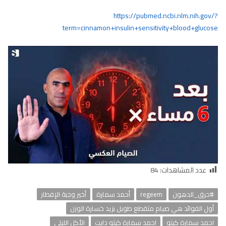
https://pubmed.ncbi.nlm.nih.gov/?
term=cinnamon+insulin+sensitivity+blood+glucose
عدد المشاهدات:
84
#حرق_الدهون
regeem
أحمد سمارة
أخير وجبة الإفطار
أول الفوائد هي صيام متقطع طويل بزيد خسارة الوزن
احمد سمارة كيتو
احمد سمارة كيتو دايت
الأكل الليلي