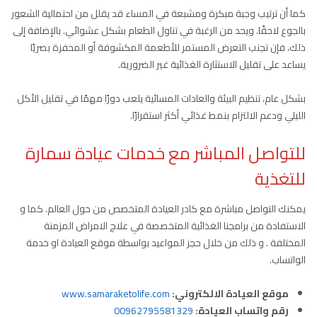
كما أن ترتيب وجبة مبكرة ومشبعة في المساء قد يقلل من احتمالية الشعور
بالجوع لاحقًا. ويحد من الرغبة في تناول الطعام بشكل عشوائي. بالإضافة إلى
ذلك، فإن تجنب التعرض المستمر للأطعمة المكشوفة أو المحفزة بصريًا
يساعد على تقليل الاستثارة الغذائية غير الضرورية.
بشكل عام، تنظيم البيئة والعادات المسائية يلعب دورًا مهمًا في تقليل الأكل
الليلي ودعم الالتزام بنمط غذائي أكثر استقرارًا.
للتواصل المباشر مع خدمات عيادة سمارة
للتغذية
يمكنك التواصل مباشرة مع كادر العيادة المتخصص من حول العالم. كما و
الاستفادة من برامجنا الغذائية المتخصصة في علاج الامراض المزمنة
المختلفة . و ذلك من خلال حجز المواعيد بواسطة موقع العيادة او خدمة
الواتساب.
موقع العيادة الالكتروني:
www.samaraketolife.com
رقم واتساب العيادة:
00962795581329