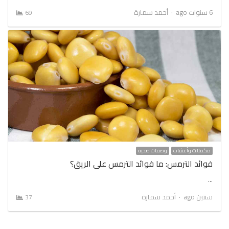
Author
6 سنوات ago
أحمد سمارة
69
مكملات وأعشاب
وصفات صحية
فوائد الترمس: ما فوائد الترمس على الريق؟
…
Author
سنتين ago
أحمد سمارة
37