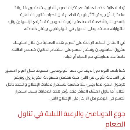
تزداد فعالية هذه العملية مع فترات الصيام الأطول، خاصة بين 14 و16
ساعة، إلا أن جودتها تتأثر بنوعية الطعام قبل الصيام. فالوجبات الغنية
بالسكريات والأطعمة المصنعة والزيوت المهدرجة قد ترفع الإنسولين وتزيد
الالتهابات، مما قد يبطئ الدخول في الأوتوفاجي ويقلل كفاءته.
في المقابل، تساعد الرياضة على تسريع هذه العملية من خلال استهلاك
مخزون الجليكوجين وتحفيز الجسم على استخدام الدهون كمصدر للطاقة،
خاصة عند ممارستها مع الصيام أو قبله.
كما يلعب النوم دورًا مهمًا في دعم الأوتوفاجي، خصوصًا خلال النوم العميق
في الساعات الأولى من الليل. حيث تنخفض مستويات الكورتيزول ويرتفع
هرمون النمو. مما يهيئ بيئة مناسبة لاستمرار عمليات الإصلاح والتجدد داخل
الخلايا. أما تناول العشاء المتأخر فقد يؤخر هذه العمليات بسبب استمرار
الجسم في الهضم بدل التركيز على الإصلاح الليلي.
جوع الدوبامين والرغبة الليلية في تناول
الطعام