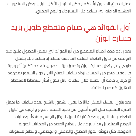
عمليات حرق الدهون ليلًا. كما يمكن استبدال الأكل الليلي ببعض المشروبات
العشبية الدافئة التي تساعد على الاسترخاء والنوم العميق.
أول الفوائد هي صيام متقطع طويل بزيد
خسارة الوزن
تعد زيادة مدة الصيام المتقطع من أبرز الفوائد التي يمكن الحصول عليها عند
التوقف عن تناول الطعام الساعة السادسة مساءً، إذ يساعد ذلك بشكل
طبيعي على تعزيز خسارة الوزن وتحفيز حرق الدهون. فعندما تكون آخر وجبة
في وقت مبكر من المساء، تزداد ساعات الصيام الليلي دون الشعور بمجهود
أو حرمان. خاصة أن الجسم خلال ساعات الليل يكون أكثر استعدادًا لاستخدام
الدهون كمصدر للطاقة.
بعد تناول العشاء المبكر، غالبًا ما يبقى الشعور بالشبع لعدة ساعات، ما يجعل
الفترة المتبقية قبل النوم أسهل من ناحية التحكم بالجوع والرغبة في تناول
الطعام. وعند النوم بمعدة فارغة نسبيًا، لا يظل الجسم منشغلًا بعمليات
الهضم الثقيلة. بل يبدأ بالتركيز على تنظيم العديد من العمليات الحيوية
المهمة، مثل تهدئة الجهاز العصبي والعضلي والهضمي، وتنظيم مستويات