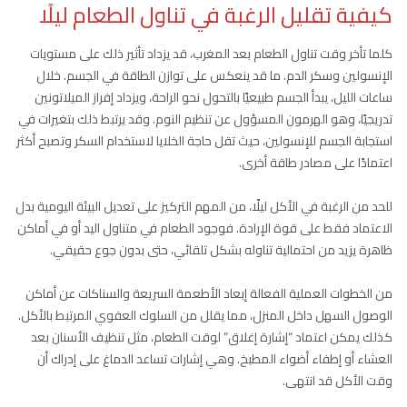
كيفية تقليل الرغبة في تناول الطعام ليلًا
كلما تأخر وقت تناول الطعام بعد المغرب، قد يزداد تأثير ذلك على مستويات
الإنسولين وسكر الدم. ما قد ينعكس على توازن الطاقة في الجسم. خلال
ساعات الليل، يبدأ الجسم طبيعيًا بالتحول نحو الراحة، ويزداد إفراز الميلاتونين
تدريجيًا، وهو الهرمون المسؤول عن تنظيم النوم. وقد يرتبط ذلك بتغيرات في
استجابة الجسم للإنسولين، حيث تقل حاجة الخلايا لاستخدام السكر وتصبح أكثر
اعتمادًا على مصادر طاقة أخرى.
للحد من الرغبة في الأكل ليلًا، من المهم التركيز على تعديل البيئة اليومية بدل
الاعتماد فقط على قوة الإرادة. فوجود الطعام في متناول اليد أو في أماكن
ظاهرة يزيد من احتمالية تناوله بشكل تلقائي، حتى بدون جوع حقيقي.
من الخطوات العملية الفعالة إبعاد الأطعمة السريعة والسناكات عن أماكن
الوصول السهل داخل المنزل، مما يقلل من السلوك العفوي المرتبط بالأكل.
كذلك يمكن اعتماد “إشارة إغلاق” لوقت الطعام، مثل تنظيف الأسنان بعد
العشاء أو إطفاء أضواء المطبخ. وهي إشارات تساعد الدماغ على إدراك أن
وقت الأكل قد انتهى.