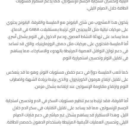
الليلية وتحسين استجابة الجسم للإنسولين، مما يدعم استقرار مستويات
الطاقة خلال الصيام الليلي.
يتكون هذا المشروب من شاي البابونج مع المليسة والقرفة. البابونج يحتوي
على مركبات نباتية مثل الأبيجينين التي ترتبط بمستقبلات GABA في الدماغ،
مما يساعد على تهدئة النشاط العصبي ودعم الدخول في النوم بشكل أسرع.
أما المليسة فتحتوي على مركبات مثل حمض الروزمارينيك. والتي قد تساعد
في دعم توازن النواقل العصبية المرتبطة بالهدوء والاسترخاء، مما يساهم
في تقليل التوتر وتحسين استمرارية النوم.
كما تلعب المليسة دورًا في دعم خفض مستويات التوتر، وهو ما قد ينعكس
على تقليل ارتفاع هرمون الكورتيزول. والذي يرتبط بزيادة الشهية واضطراب
النوم وارتفاع مقاومة الإنسولين عند ارتفاعه بشكل مزمن.
أما القرفة، فقد ترتبط بدعم تنظيم مستويات السكر في الدم وتحسين استجابة
الجسم للإنسولين. مما قد يساعد على تقليل التقلبات في سكر الدم خلال
الليل. وهذا الاستقرار قد يساهم بشكل غير مباشر في دعم فترات الصيام
الليلي وتحسين العمليات الأيضية المرتبطة باستخدام الدهون كمصدر للطاقة.