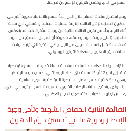
السكر في الدم، وخفض هرمون الإنسولين تدريجيًا.
ومع استمرار ساعات الصيام خلال الليل، يبدأ الجسم بالاعتماد بصورة أكبر على
الدهون المخزنة لإنتاج الطاقة اللازمة لعمليات الإصلاح والتشافي التي تحدث
أثناء النوم، بدلًا من تخزين الطاقة الناتجة عن وجبات متأخرة. كما قد ينعكس
ذلك إيجابيًا على جودة النوم وعمقه، خصوصًا أن المراحل الأعمق من النوم
تحدث عادة خلال الساعات الأولى من الليل. وهي الفترة التي ترتبط بزيادة
عمليات حرق الدهون واستعادة التوازن الهرموني.
الالتزام بإنهاء الطعام عند الساعة السادسة مساءً قد يمنح الجسم فترة صيام
تمتد إلى نحو 12 أو 13 ساعة حتى صباح اليوم التالي، بحسب موعد الإفطار.
وهي مدة كافية لدعم العمليات الأيضية المرتبطة بتحسين حساسية
الإنسولين وتحفيز عمليات الإصلاح الخلوي المعروفة باسم الأوتوفاجي الذي
يعد من ايجابيات الصيام المتقطع او الصيام العكسي .
الفائدة الثانية انخفاض الشهية وتأخير وجبة
الإفطار ودورهما في تحسين حرق الدهون