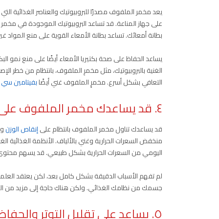
يعد مخمر الملفوف مصدرًا للبروبيوتيك والعناصر الغذائية التي
على جهاز المناعة. قد تساعد البروبيوتيك الموجودة في مخمر
بطانة أمعائك. تساعد بطانة الأمعاء القوية على منع المواد 
يساعد الحفاظ على صحة بكتيريا الأمعاء أيضًا على منع نمو البكتي
الغنية بالبروبيوتيك، مثل مخمرِ الملفوف، بانتظام من خطر الإص
التعافي بشكل أسرع. مخمرٍ الملفوف غني أيضًا
بفيتامين سي
٤. قد يساعدك مخمر الملفوف على إنقاص الوزن
قد يساعدك تناول مخمر الملفوف بانتظام على
إنقاص الوزن
وا
منخفض السعرات الحرارية وغني بالألياف. الأنظمة الغذائية ال
اليومي من السعرات الحرارية بشكل طبيعي. قد يسهم محتوى م
لم تفهم الأسباب الدقيقة بشكل كامل بعد، لكن يعتقد العلما
جسمك من نظامك الغذائي. ولكن هناك حاجة إلى مزيد من البحث
٥. يساعد على تقليل التوتر والحفاظ على صحة الدماغ