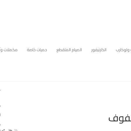
 ولوكارب
الكارنيفور
الصيام المتقطع
حميات خاصة
مكملات وأ
أ
ك
لفوف
ا
ه
م
24
ش