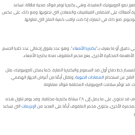
 نمو البروبيوتيك المفيدة، وهي بكتيريا توفر فوائد صحية فعّالة. تساعد
رة أمعائك على امتصاص الفيتامينات والمعادن التي تحتويها. ومع ذلك، على عكس
م. ضع ذلك في اعتبارك إذا كنت تراقب كمية الملح التي تتناولها.
بكتيريا الأمعاء
“، وهو عدد يفوق إجمالي عدد خلايا الجسم.
 الأطعمة المخمّرة الأخرى، يعزز مخمر الملفوف صحة بكتيريا الأمعاء.
مبستر خط دفاع أول ضد السموم والبكتيريا الضارة. كما يمكن للبروبيوتيك، مثل
الناتج عن استخدام
المضادات الحيوية،
وتقلل أيضًا من أعراض الجهاز الهضمي
. قد توفّر سلالات البروبيوتيك المختلفة فوائد متفاوتة.
فقد أشارت أبحاث سابقة إلى أن حصة واحدة من مخمر الملفِوف قد تحتوي على ما يصل إلى ٢٨ سلالة بكتيرية مختلفة. وقد يوفر تناول هذه
مخمرة الأخرى، يحتوي مخمر الملفوف أيضًا على العديد من
الإنزيمات
التي تساعد
.