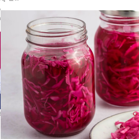
ال
د
ا
إ