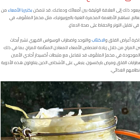
يعود ذلك إلى العلاقة الوثيقة بين أمعائك ودماغك. قد تتمكن
بكتيريا الأمعاء
من
عالم. تساهم الأطعمة المخمرة الغنية بالبروبيوتيك، مثل مخمرُ الملفُوف، في
 في تقليل التوتر والحفاظ على صحة الدماغ.
ذاكرة أعراض القلق و
الاكتئاب
والتوحد واضطراب الوسواس القهري تشير أبحاث
 المزاج من خلال زيادة امتصاص الأمعاء للمعادن المنظّمة للمزاج، بما في ذلك
ت الموجودة في مخمرُ الملفُوف قد تتفاعل مع مثبطات أكسيداز أحادي الأمين
 واضطرابات القلق ومرض باركنسون. ينبغي على الأشخاص الذين يتناولون هذه الأدوية
نظامهم الغذائي.