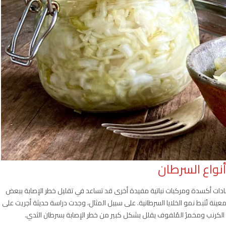
ات أكسدة ومركبات نباتية مفيدة أخرى قد تساعد في تقليل خطر الإصابة ببعض
ة معينة تُثبط نمو الخلايا السرطانية. على سبيل المثال، وجدت دراسة حديثة أجريت على
ن الكرنب ومخمرُ المُلفوف يقلل بشكل كبير من خطر الإصابة بسرطان الثدي.