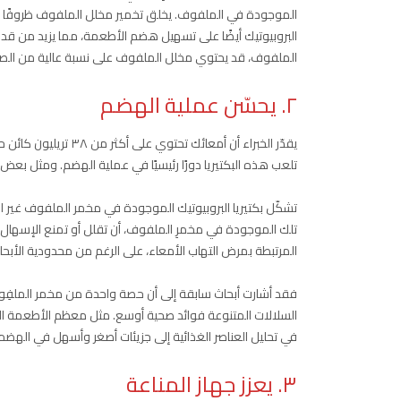
الموجودة في الملفوف. يخلق تخمير مخلل الملفوف ظروفًا تعزز
البروبيوتيك أيضًا على تسهيل هضم الأطعمة، مما يزيد من قد
الملفوف، قد يحتوي مخلل الملفوف على نسبة عالية من الصوديو
٢. يحسّن عملية الهضم
يقدّر الخبراء أن أمعائك تحتوي على أكثر من ٣٨ تريليون كائن حي دقيق أو ما يعرف بـ”
تلعب هذه البكتيريا دورًا رئيسيًا في عملية الهضم. ومثل بعض
تشكّل بكتيريا البروبيوتيك الموجودة في مخمر الملفوف غير ال
تلك الموجودة في مخمرِ الملفوف، أن تقلل أو تمنع الإسهال 
المرتبطة بمرض التهاب الأمعاء، على الرغم من محدودية الأبحاث
السلالات المتنوعة فوائد صحية أوسع. مثل معظم الأطعمة ال
في تحليل العناصر الغذائية إلى جزيئات أصغر وأسهل في الهضم
٣. يعزز جهاز المناعة