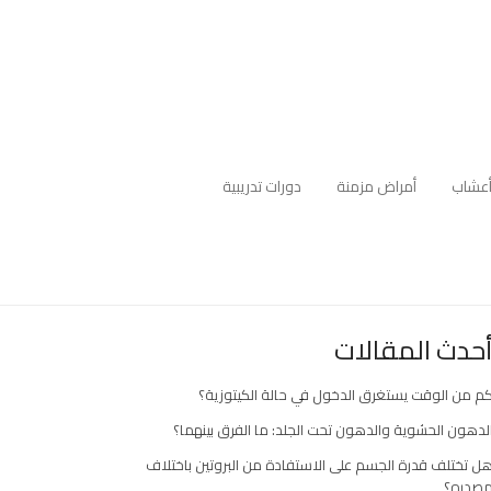
عشاب
أمراض مزمنة
دورات تدريبية
حدث المقالات
م من الوقت يستغرق الدخول في حالة الكيتوزية؟
لدهون الحشوية والدهون تحت الجلد: ما الفرق بينهما؟
ل تختلف قدرة الجسم على الاستفادة من البروتين باختلاف
صدره؟
ارك