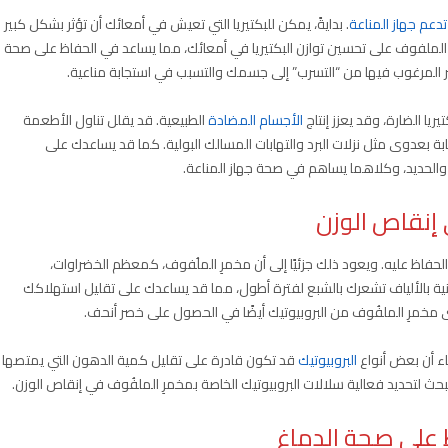
تدعم جهاز المناعة
. بدايةً، يمكن للبكتيريا التي تعيش في أمعائك أن تؤثر بشكل كبير
 الملفوف على تحسين توازن البكتيريا في أمعائك، مما يساعد في الحفاظ على صحة
غير المرغوب فيها من “التسرب” إلى جسمك والتسبب في استجابة مناعية.
ريا الضارة، وقد يعزز إنتاج
الأجسام المضادة
الطبيعية. قد يقلل تناول الأطعمة
ابة بعدوى مثل نزلات البرد والتهابات المسالك البولية. كما قد يساعدك على
والحديد، وكلاهما يساهم في صحة جهاز المناعة.
لحفاظ عليه. ويعود ذلك جزئيًا إلى أن مخمرِ الملُفوف، كمعظم الخضراوات،
غنية بالألياف تشعرك بالشبع لفترة أطول، مما قد يساعدك على تقليل استهلاكك
خمرِ الملفُوف من البروبيوتيك أيضًا في الحصول على خصر أنحف.
ء أن بعض أنواع
البروبيوتيك
قد تكون قادرة على تقليل كمية الدهون التي يمتصها
 لتحديد فعالية سلالات البروبيوتيك الخاصة بمخمرِ الملفُوف في إنقاص الوزن.