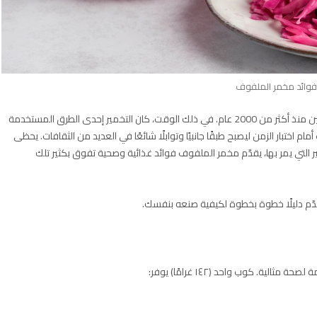
وائد مخمر الملفوف
الملفوف المخمّر له فوائد صحية جمّة. يعتقد أنه نشأ في الصين منذ أكثر من 2000 عام. في ذلك الوقت، كان التخمير إحدى الطرق المستخدمة
ختبار الزمن ليصبح طبقًا جانبيًا وتوابلًا شائعًا في العديد من الثقافات. يحظى
 التي يمر بها، يقدّم مخمر الملفوف فوائد غذائية وصحية تفوق بكثير تلك
ّم دليلًا خطوة بخطوة لكيفية صنعه بنفسك.
ة. كوب واحد (١٤٢ غرامًا) يوفر: