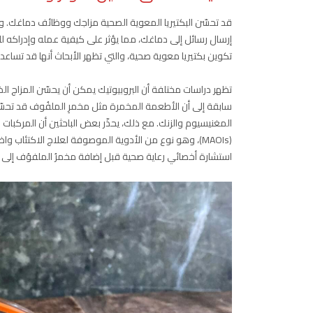
قد تحسّن البكتيريا المعوية الصحية مزاجك ووظائف دماغك. و
إرسال رسائل إلى دماغك، مما يؤثر على كيفية عمله وإدراكه لل
تكوين بكتيريا معوية صحية، والتي تظهر الأبحاث أنها قد تساعد
تظهر دراسات مختلفة أن البروبيوتيك يمكن أن يحسّن المزاج ال
سابقة إلى أن الأطعمة المخمرة مثل مخمرِ الملفُوف قد تحسّن
المغنيسيوم والزنك. مع ذلك، يحذّر بعض الباحثين أن المركبا
(MAOIs)، وهو نوع من الأدوية الموصوفة لعلاج الاكتئاب
استشارة أخصائي رعاية صحية قبل إضافة مخمرُ الملفوُف إلى 