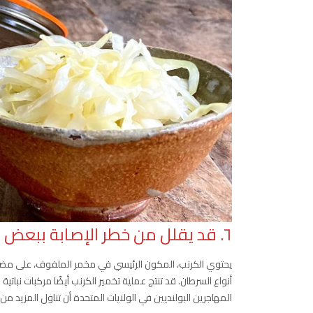
٦. قد يقلل من خطر الإصابة ببعض أنواع السرطان
يحتوي الكرنب، المكون الرئيسي في مخمر الملفوف، على مضاد
أنواع السرطان. قد تنتج عملية تخمير الكرنب أيضًا مركبات نباتي
المهاجرين البولنديين في الولايات المتحدة أن تناول المزيد م