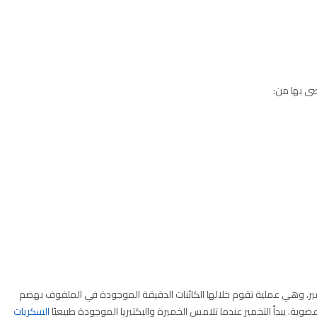
صى بها من:
خمير، وهي عملية تقوم خلالها الكائنات الدقيقة الموجودة في الملفوف بهضم
وية. يبدأ التخمير عندما تلامس الخميرة والبكتيريا الموجودة طبيعيًا
السكريات