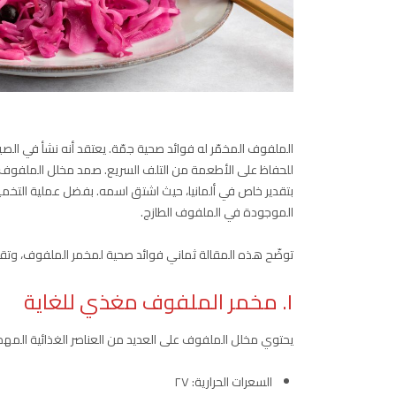
ف
للحفاظ على الأطعمة من التلف السريع. صمد مخلل الملفوف أمام ا
بتقدير خاص في ألمانيا، حيث اشتق اسمه. بفضل عملية التخمير
الموجودة في الملفوف الطازج.
توضّح هذه المقالة ثماني فوائد صحية لمخمر الملفوف، وتقد
١. مخمر الملفوف مغذي للغاية
يحتوي مخلل الملفوف على العديد من العناصر الغذائية المهمة لصحة مثالي
السعرات الحرارية: ٢٧