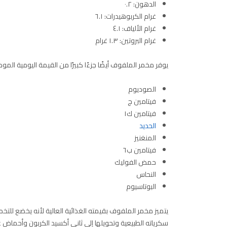
الدهون: ٠.٢
غرام الكربوهيدرات: ٦.١
غرام الألياف: ٤.١
غرام البروتين: ١.٣ غرام
يوفر مخمر الملفوف أيضًا جزءًا كبيرًا من القيمة اليومية المو
الصوديوم
فيتامين ج
فيتامين ك١
الحديد
المنغنيز
فيتامين ب٦
حمض الفوليك
النحاس
البوتاسيوم
يتميز مخمر الملفوف بقيمته الغذائية العالية لأنه يخضع للت
سكرياته الطبيعية وتحويلها إلى ثاني أكسيد الكربون وأحماض عض