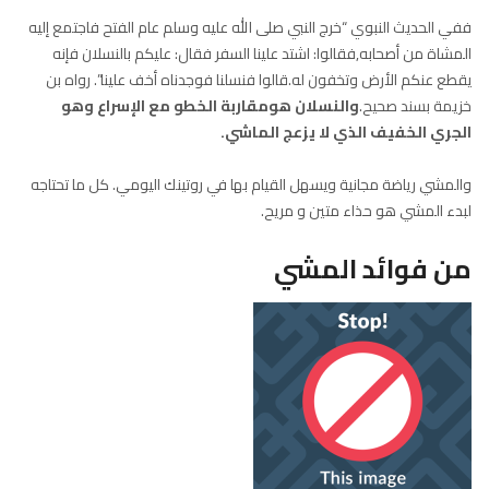
ففي الحديث النبوي “خرج النبي صلى الله عليه وسلم عام الفتح فاجتمع إليه
المشاة من أصحابه,فقالوا: اشتد علينا السفر فقال: عليكم بالنسلان فإنه
يقطع عنكم الأرض وتخفون له.قالوا فنسلنا فوجدناه أخف علينا”. رواه بن
خزيمة بسند صحيح.
والنسلان هومقاربة الخطو مع الإسراع وهو
الجري الخفيف الذي لا يزعج الماشي.
والمشي رياضة مجانية ويسهل القيام بها في روتينك اليومي. كل ما تحتاجه
لبدء المشي هو حذاء متين و مريح.
من فوائد المشي