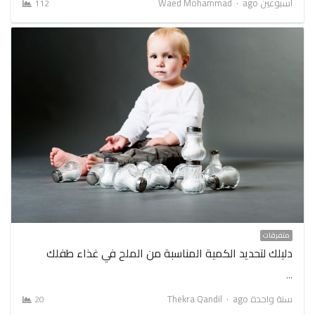
كيتو ولوكارب
متفرقات
وصفات صحية
7 طرق مثبتة لإنقاص الوزن تلقائياً (بدون حساب السعرات
الحرارية)
…
Author
أسبوعين ago
Waed Mohammad
112