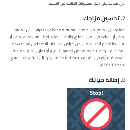
زيادة الطاقة
احيانا يكون الذهاب في نزهة عندما تكون متعبًا أكثر فاعلية في زيادة طاقتك
من تناول فنجان من القهوة.هذا ويزيد المشي من تدفق الأكسجين الى
الجسم ويمكن أن يزيد أيضًا من مستويات الكورتيزول (cortisol) والإبينفرين
(epinephrine) والنورادرينالين (norepinephrine). وهذه الهرمونات هي
التي تساعد على رفع مستويات الطاقة في الجسم.
7
. تحسين مزاجك
كما يحسن المشي من صحتك العقلية, فقد اظهرت الدراسات أن المشي
يمكن أن يساعد في تقليل القلق والاكتئاب والمزاج السلبي كما و يمكن أن
يعزز أيضًا احترام الذات ويقلل من أعراض الانسحاب الاجتماعي.لتجربة هذه
الفوائد ، استهدف 30 دقيقة من المشي السريع أو تمارين أخرى معتدلة
الشدة ثلاثة أيام في الأسبوع. يمكنك أيضًا تقسيمها إلى ثلاث جولات مشي
لمدة 10 دقائق.