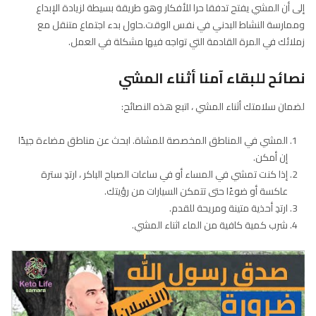
المشي يزيد التفكير الاباعي
قد يساعد المشي في تصفية ذهنك ويساعدك على التفكير بشكل
خلاق.قارنت دراسة شملت أربع تجارب بين الأشخاص الذين يحاولون التفكير
في أفكار جديدة أثناء المشي أو الجلوس. وجد الباحثون أن أداء المشاركين
كان أفضل أثناء المشي ، خاصة أثناء المشي في الهواء الطلق.وخلص الباحثون
إلى أن المشي يفتح تدفقا حرا للأفكار وهو طريقة بسيطة لزيادة الإبداع
وممارسة النشاط البدني في نفس الوقت.حاول بدء اجتماع متنقل مع
زملائك في المرة القادمة التي تواجه فيها مشكلة في العمل.
نصائح للبقاء آمنا أثناء المشي