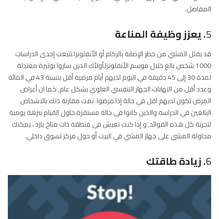
الام المفاصل
يمكن أن يساعد المشي في حماية المفاصل ، بما في ذلك الركبتين والوركين,
وذلك لأنه يساعد على تليين وتقوية العضلات التي تدعم المفاصل.و المشي
له أيضًا فوائد للأشخاص الذين يعانون من التهاب المفاصل ، مثل تقليل الألم.
كما أن المشي من 5 إلى 6 أميال في الأسبوع قد يساعد في منع التهاب
المفاصل.
5
. يعزز وظيفة المناعة
قد يقلل المشي من خطر الإصابة بالزكام أو الأنفلونزا.تتبعت إحدى الدراسات
1000 شخص بالغ خلال موسم الأنفلونزا,أولئك الذين ساروا بوتيرة معتدلة
لمدة 30 إلى 45 دقيقة في اليوم لديهم أيام مرضية أقل بنسبة 43 في المائة
وعدد أقل من التهابات الجهاز التنفسي العلوي بشكل عام, كما ان أعراض
المرض تكون لديهم اقل في حالة إذا مرضوا. تمت مقارنة ذلك بالاشخاص
البالغين في الدراسة والذين كانوا في حالة مستقرة.حاول القيام بنزهة يومية