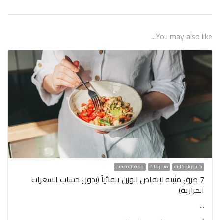
أحمد سمارة
اخصائي التغذية العلاجية باستخدام الرجيم
الكيتوني و الصيام المتقطع, رؤيتي و رسالتي هي
نشر الوعي الصحي الغذائي والرياضي لمساعتك على فهم
احتياجات جسمك وبالتالي تحسن صحتك ولتصبح شخص جديد
خالي من الأمراض المزمنة مثل السكري والضغط وتكيس
المبايض وزيادة الوزن لتشعر بالنشاط والخفة للتمكن من
الحصول على النوم الكافي والعميق, مع زيادة في التركيز
والنشاط الذهني, وذلك من خلال حمياتنا وبرامج الدعم لدينا
التي تصمم خصيصا لك لتمنح الشعور بالشبع وخسارة الوزن
بدون الجوع والحرمان.
View all posts by أحمد سمارة
→
You may also like...