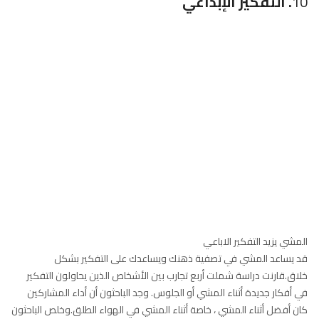
9
. تناسق الساقين
يمكن للمشي أن يقوي عضلات ساقيك. لبناء المزيد من القوة ، قم بالمشي
في منطقة جبلية أو على جهاز المشي مع ميل. أو ابحث عن طرق باستخدام
الادراج.استبدل المشي أيضًا بأنشطة التدريب الشامل الأخرى مثل ركوب
الدراجات أو الركض. يمكنك أيضًا أداء تمارين المقاومة مثل القرفصاء
والاندفاع وتموجات الساق لزيادة التناسق وتقوية عضلات ساقيك.
10
. التفكير الإبداعي