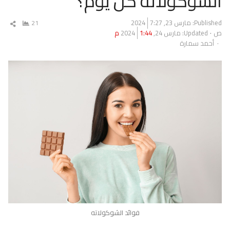
الشوكولاتة كل يوم؟
Published:
مارس 23, 2024
7:27
21
شار
ص
Updated: مارس 24, 2024
1:44 م
المق
Author
أحمد سمارة
فوائد الشوكولاته