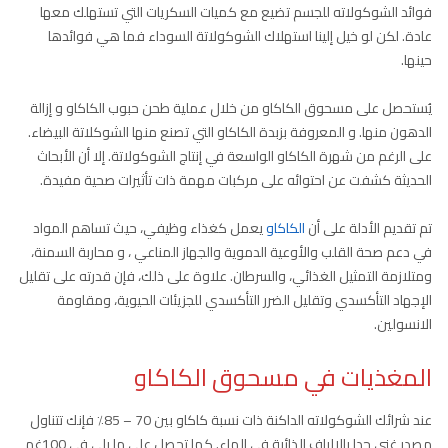
فوائد الشوكولاته للجسم تضيع مع كميات السكريات التي تستهلك معها
عادة. لكن لو خيل إلينا استهلاك الشوكولاتة السوداء فما هي فوائدها
حينها.
يُستحصل على مسحوق الكاكاو من خلال عملية طحن حبوب الكاكاو و إزالة
الدهون منها. و المعروفة بزبدة الكاكاو التي تصنع منها الشوكلاتة البيضاء.
على الرغم من شهرة الكاكاو الواسعة في إنتاج الشوكولاتة. إلا أن الأبحاث
الحديثة كشفت عن احتوائه على مركبات مهمة ذات تأثيرات صحية مفيدة.
تم تقديم الأدلة على أن
الكاكاو
يعمل كغذاء وظيفي، حيث تساهم المواد
في دعم صحة القلب والأوعية الدموية والجهاز المناعي ، و محاربة السمنة،
ومتلازمة التمثيل الغذائي، والسرطان. علاوة على ذلك، فإن قدرته على تقليل
الإجهاد التأكسدي وتقليل الضرر التأكسدي للجزيئات الحيوية، ومقاومة
الانسولين.
المغذيات في مسحوق الكاكاو
عند شرائك الشوكولاته الداكنة ذات نسبة كاكاو بين 70 – 85٪ فإنك تتناول
مصدر غني جدا بالالياف الذائبة في الماء. كما تحصل على ما يلي في 100غم