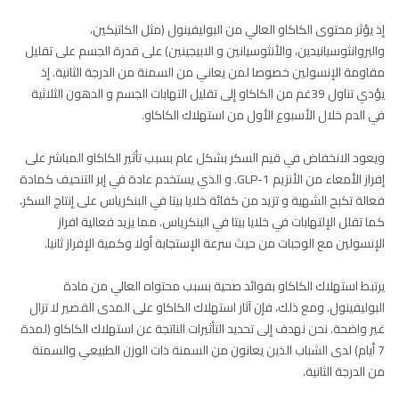
إذ يؤثر محتوى الكاكاو العالي من البوليفينول (مثل الكاتيكين،
والبروانثوسيانيدين، والأنثوسيانين و الابيجينين) على قدرة الجسم على تقليل
مقاومة الإنسولين خصوصا لمن يعاني من السمنة من الدرجة الثانية. إذ
يؤدي تناول 39غم من الكاكاو إلى تقليل التهابات الجسم و الدهون الثلاثية
في الدم خلال الأسبوع الأول من استهلاك الكاكاو.
ويعود الانخفاض في قيم السكر بشكل عام بسبب تأثير الكاكاو المباشر على
إفراز الأمعاء من الأنزيم GLP-1. و الذي يستخدم عادة في إبر التنحيف كمادة
فعالة تكبح الشهية و تزيد من كفائة خلايا بيتا في البنكرياس على إنتاج السكر،
كما تقلل الإلتهابات في خلايا بيتا في البنكرياس. مما يزيد فعالية افراز
الإنسولين مع الوجبات من حيث سرعة الإستجابة أولا وكمية الإفراز ثانيا.
يرتبط استهلاك الكاكاو بفوائد صحية بسبب محتواه العالي من مادة
البوليفينول. ومع ذلك، فإن آثار استهلاك الكاكاو على المدى القصير لا تزال
غير واضحة. نحن نهدف إلى تحديد التأثيرات الناتجة عن استهلاك الكاكاو (لمدة
7 أيام) لدى الشباب الذين يعانون من السمنة ذات الوزن الطبيعي والسمنة
من الدرجة الثانية.