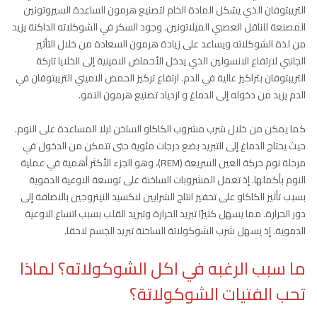
التريبتوفان الذي يشكل المادة الخام لتصنيع هرمون الساعدة السيروتونين
المصنعة للناقل العصبي الميلاتونين. وجود السكر في الشوكلاته الداكنة يزيد
من لذة الشوكلاته ويساعد على زيادة هرمون السعادة من خلال التأثير
الجانبي لارتفاع الانسولين الذي يدخل الأحماض الامينية إلى الخلايا تاركة
التريبتوفان بتراكيز عالية في الدم. ارتفاع تركيز الحمض الاميني التريبتوفان في
الدم يزيد من دخوله إلى الدماغ و ازدياد تصنيع هرمون النمو.
كما يمكن من خلال شرب مشروب الكاكاو الساخن ليلا المساعدة على النوم.
حيث يحتاج الدماغ إلى التبريد بضع درجات مئوية حتى تتمكن من الدخول في
مرحلة نوم حركة العين السريعة (REM)، وهو الجزء الأكثر أهمية في عملية
النوم بأكملها. إذ تعمل المشروبات الساخنة على توسعة الاوعية الدموية
بسبب تأثير الكاكاو على تحفيز انتاج الشرايين لاكسيد النيتروجين بالاضافة إلى
دور الحرارة. مما يسهل كثيرًا تبريد الحرارة وتبريد القلب بسبب اتساع الاوعية
الدموية. إذ يسهل شرب الشوكولاتة الساخنة تبريد الجسم لاحقا.
ما سبب الرغبه في اكل الشوكولاته؟ لماذا
تحب الفتيات الشوكولاتة؟