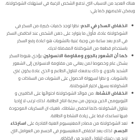
هناك العديد من الاسباب التي تدفع الشخص للرغبة في استهلاك الشوكولاتة.
ويمكن تلخيصهم كما يلي:
انخفاض السكر في الدم:
نظرا لوجد كميات كبيرة من السكر في
الشوكولاتة عادة، فأول ما يتوارد على ذهن الشخص عند انخافض السكر
في الدم بعد ساعة من وجبة غنية بالنشويات هو اعادة رفع السكر
باستخدام قطعة من الشوكلاتة المفضلة لديك.
كما أن الشعور بالجوع ومقاومة الانسولين
: يؤدي هبوط السكر
بشكل عام وخصوصا لمن يعاني من مقاومة الانسولين إلى الشعور
الشديد بالجوع. و ذلك يدفعك لتناول الطاعم و الذي عادة يكون غني
بالنشويات. و نظرا لسهولة الحصول على النشويات من السناكات و
الشكولاته يسهل اختيار الشوكلاتة.
انخفاض النشاط:
من فوائد الشوكولاتة احتوائها على الكافيين و
الثيوبرومين الذين يزيدون من سرعة انتاج الطاقة. لذلك ترغب لا إراديا
بتناول الشكولاته كلما انخفض نشاطك. ناهيك ان السكريات الموجودة
فيها تساعدك ايضا على زيادة النشاط و الطاقة.
تعد الشوكولاتة من مصادر المغنيسيوم الغنية القادرة على
استرخاء
الجسم
. لذلك يعد انخفاض المغنيسيوم في الجسم من العوامل التي
تزيد من رغبتك لتناول المزيد من الكاكاو.