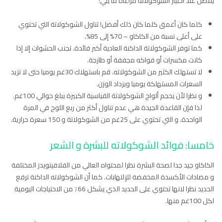
يفضل عند اختيار الشوكولاته مراعاة ما يلي:
كلما كان أغمق كلما كان ذلك أفضل! تناول الشوكولاتة التي تحتوي
على أعلى نسبة من الكاكاو – 70% إلى 85%.
كما توفر الشوكولاتة الداكنة العادية أكبر فائدة. تجنب الحشوات إلا إذا
كانت مكسرات أو فواكه مجففة أو طازجة.
لا تستهلك الكثير من الشوكولاته. قم باستهلاك 30غم يوميا حتى لا تزيد
السعرات المستهلكة يوميا ويزداد الوزن.
و نظرا لأن يحجم ألواح الشوكولاتة القياسية الكبيرة يبلغ حوالي 100غم.
لذا فإن القاعدة الجيدة هي عدم تناول أكثر من ربع اللوح في المرة
الواحدة. و التي تحتوي على 25غم من الشوكولاتة و 150 سعرة حرارية.
خامسا: فوائد
الشوكولاته للبشرة
و الشعر
الكاكاو جيد جدا لصحة البشرة نظرا لمحتواه العالي من الفلافينويدز المختلفة
و مضادات الأكسدة المخفضة للإلتهابات. كما أن الشوكولاته الداكنة ترفع
الحديد نظرا لانها تحتوي على الحديد الذي يشكل 66٪ من الاحتياجات اليومية
لكل 100غم منها.