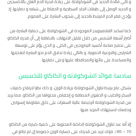
و تأتي فائدة الحديد في الشوكولاتة على زيادة قدرة الدم الغني بالأكسجين
و الحديد الوصل إلى طبقات الجلد السطحية و الحفاظ على شبابه و نضارتها. إذ
يؤدي فقر الدم المرتبط بالحديد إلى شحوب البشرة على العموم.
كما تساعد الفلافينويدز الموجودة في الشوكولاتة على حماية البشرة من
أضرار أشعة الشمس من خلال تقليل الاتهابات. بالاضافة إلى أن قدرة الكاكاو
على تحفيز صناعة أكسيد النيتروجين في الكلى. و الذي يؤثر على توسعة
الشرايين والاوعية الدموية. و بالتالي زيادة تدفق الدم نحو البشرة لتغذيتها
والمساعدة على بنائها والمحافظة عليها وعلى نضارتها.
سادسا: فوائد الشوكولاته و الكاكاو للتخسيس
بشكل عام يرتبط تناول الشوكولاتة بزيادة الوزن. و ذلك نظرا لارتفاع كميات
السكر والحليب و الدهون المضافة و إنخفاض محتواها من الكاكاو. مما يزيد
من قدرة الشوكولاتة الرخيصة عالية السعرات على خلق مقاومة إنسولين
ودفعك لاستهلاك المزيد منها.
إلا أنه عند تناول الشوكولاتة الداكنة المحتوية على كمية كبيرة من الكاكاو
70 – 85٪. فإنك تزيد من قدرتك على خسارة الوزن خصوصا إن لم تبالغ في