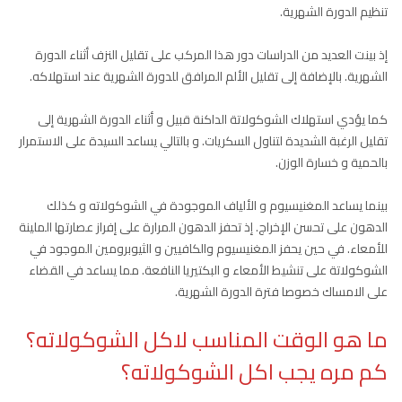
تنظيم الدورة الشهرية.
إذ بينت العديد من الدراسات دور هذا المركب على تقليل النزف أثناء الدورة
الشهرية. بالإضافة إلى تقليل الألم المرافق للدورة الشهرية عند استهلاكه.
كما يؤدي استهلاك الشوكولاتة الداكنة قبيل و أثناء الدورة الشهرية إلى
تقليل الرغبة الشديدة لتناول السكريات. و بالتالي يساعد السيدة على الاستمرار
بالحمية و خسارة الوزن.
بينما يساعد المغنيسيوم و الألياف الموجودة في الشوكولاته و كذلك
الدهون على تحسن الإخراج. إذ تحفز الدهون المرارة على إفراز عصارتها الملينة
للأمعاء. في حين يحفز المغنيسيوم والكافيين و الثيوبرومين الموجود في
الشوكولاتة على تنشيط الأمعاء و البكتيريا النافعة. مما يساعد في القضاء
على الامساك خصوصا فترة الدورة الشهرية.
ما هو الوقت المناسب لاكل الشوكولاته؟
كم مره يجب اكل الشوكولاته؟