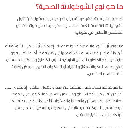
ما هو نوع الشوكولاتة الصحية؟
للحصول على فوائد الشوكولاته يجب الحرص على نوعيتها. إذ أن تناول
الشوكولاتة التقليدية الغنية بالحليب و السكر يحرمك من فوائد الكاكاو
المنخفض الأساس في تكوينها.
ولا يعني أن الشوكولاتة داكنه أنها جيدة لك. إذ يمكن أن تسمى الشوكولاتة
بأنها داكنه إذا ارتفعت نسبة الكاكاو فيها إلى 35٪ فقط. أما ما تبقى فهو
عبارة عن زبدة الكاكاو (الدهون الطبيعية لحبوب الكاكاو) والسكر والمستحلب
(الذي يجمع المكونات معًا) والفانيليا أو المنكهات الأخرى. ويمكن إضافة
الحليب لتنعيم الملمس.
أما شوكولاته بيضاء فهي مشتقة من زبدة و دهون الكاكاو . إذ تحتوي على
أكثر من 20 ٪ من زبدة الكاكاو و 50 ٪من السكر. كما تحتوي على المواد
الصلبة الحليب والليسيثين والفانيليا والمنكهات الأخر. لذلك فهي تفتقر لما
هو مفيد في الشوكولاته و عالية في السعرات و السكريات. مما يجعل
الإبتعاد عنها هو الخيار الأفضل.