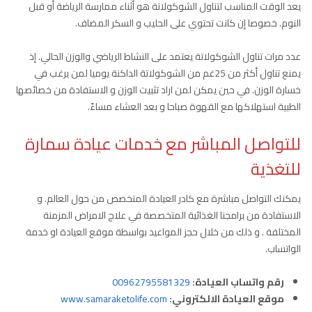
يعد الوقت المناسب لتناول الشوكولاتة هو أثناء ممارسة الرياضة أو قبل
النوم. خصوصا إن كانت تحتوي على الحليب و السكر المضاف.
عدد مرات تناول الشوكولاتة يعتمد على النشاط الرياضي والوزن الحالي. إذ
يمنع تناول أكثر من 25غم من الشوكولاتة الداكنة يوميا لمن يرغب في
خسارة الوزن. في حين يمكن لمن اراد تثبيت الوزن و الاستفادة من خصائصها
الطبية استهلاكها مع القهوة صباحا و بعد العشاء مساءً.
للتواصل المباشر مع خدمات عيادة سمارة
للتغذية
يمكنك التواصل مباشرة مع كادر العيادة المتخصص من حول العالم. و
الاستفادة من برامجنا الغذائية المتخصصة في علاج الامراض المزمنة
المختلفة . و ذلك من خلال حجز المواعيد بواسطة موقع العيادة او خدمة
الواتساب.
رقم واتساب العيادة:
00962795581329
موقع العيادة الالكتروني:
www.samaraketolife.com