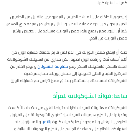
كميات استهلاكها.
إذ يحتوي الكاكاو على المنشط الطبيعي الثيوبرومين والقليل من الكافيين
الذين يزيدون من سرعة عملية الايض. و بالتالي يزيدان من سرعة حرق الدهون.
كما أن الثيوبرومين يمنع تبلور حمض اليوريك ويساعد على تخفيض تراكيز
حمض اليوريك في الدم.
حيث أن ارتفاع حمض اليوريك في الدم لمن يلتزم بحميات خسارة الوزن من
أهم أسباب ثبات و زيادة الوزن لديهم. لكن حذاري من استهلاك الشوكولاتات
الغنية بالسكر. فاستهلاك السكر يرفع
مقاومة الانسولين
و يوفر الكثير من
الفركتوز للكبد و الكلى لتحويلها إلى حمض يوريك. مما يدمر قدرة
الشوكولاتة لمساعدتك بالاستمتاع بمذاق مميز تتزامن مع خسارتك للوزن.
سابعا: فوائد الشوكولاته للمرأة
الشوكولاتة معشوقة السيدات نظرا لمحتواها الغني من مضادات الأكسدة
وقدرتها على تنظيم هرمونات السيدات. إذ تحتوي الشوكولاتة على الفينول
الطبيعي الليغنان و الموجود أيضا بكميات كبيرة
بالتمر
. و المسؤول عند
استهلاكه بانتظام على مساعدة الجسم على تنظيم الهرمونات النسائية و