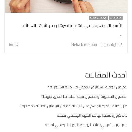
متفرقات
وصفات صحية
الأسماك : تعرف على اهم عناصرها و فوائدها الغذائية
…
Author
3 سنوات ago
Heba karazoun
14
أحدث المقالات
كم من الوقت يستغرق الدخول في حالة الكيتوزية؟
الدهون الحشوية والدهون تحت الجلد: ما الفرق بينهما؟
هل تختلف قدرة الجسم على الاستفادة من البروتين باختلاف مصدره؟
داء كرون: عندما يهاجم الجهاز الهضمي نفسه
القولون التقرحي: عندما يهاجم الجهاز الهضمي نفسه