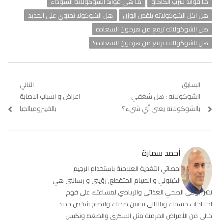
ما فوائد شرب الكاكاو
ما هي فوائد الشوكولاته السوداء
هل اكل الشوكولاته ينقص الوزن
هل الشوكولا تحتوي على الحديد
هل الشوكولاته ترفع من هرمون السعاده
هل الشوكولاته ترفع من هرمون السعاده؟
تصفّح
السابق
التالي
Previous
الشوكولاته : هل شغفي
Next
اعراض و اسباب الاصابة
المقالات
post:
post:
بالشوكولاته يعني أي شيء؟
بالفيبروميالجيا
أحمد سمارة
اخصائي التغذية العلاجية باستخدام الرجيم
الكيتوني و الصيام المتقطع, رؤيتي و رسالتي هي
نشر الوعي الصحي الغذائي والرياضي لمساعتك على فهم
احتياجات جسمك وبالتالي تحسن صحتك ولتصبح شخص جديد
خالي من الأمراض المزمنة مثل السكري والضغط وتكيس