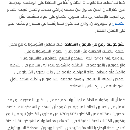
كما قد تساعد فلافانويدات الكاكاو أيضًا في الحفاظ على الوظيفة الإدراكية
لدى كبار السن الذين يعانون من ضعف إدراكي خفيف وتقليل فرصة التقدم
إلى الخرف. بالإضافة إلى ذلك، يحتوي الكاكاو على مواد منشطة مثل
الكافيين
والثيوبرومين، والتي قد تكون سببًا رئيسيًا في تحسين وظائف المخ
على المدى القصير.
الشوكولاته ترفع من هرمون السعاده
. حيث تتفاعل الشوكولاتة مع بعض
أنظمة الناقلات العصبية مثل الدوبامين (تحتوي الشوكولاتة على
التيروزيني(tyrosine) الذي يستخدم لتصنيع الدوبامين. والسيروتونين
والإندورفين (الموجود في الكاكاو والشوكولاتة) التي تساهم في الشهية
والمكافأة وتنظيم الحالة المزاجية. علاوة على ذلك، يحتوي الكاكاو على
الحمض الاميني التريبتوفان، وهو مقدمة السيروتونين، لذلك يساعد تناول
الشوكلاته على الإحساس بالسعادة.
كما أن الشوكولاتة الداكنة لها تأثيرات مفيدة على البكتيريا المعوية التي قد
تعمل على تحسين الحالة المزاجية. حيث وجد أن استخدام الشوكولاتة الداكنة
بمحتويات مختلفة من الكاكاو (85% و70% من محتوى الكاكاو) تزيد من تنوع
وتكوين الكائنات الحية الدقيقة في الأمعاء بعد استهلاك الشوكولاتة الداكنة.
تحسن صحة البكتيريا النافعة و تزيد من انتاجها لهرمون السعادة السيروتونين.