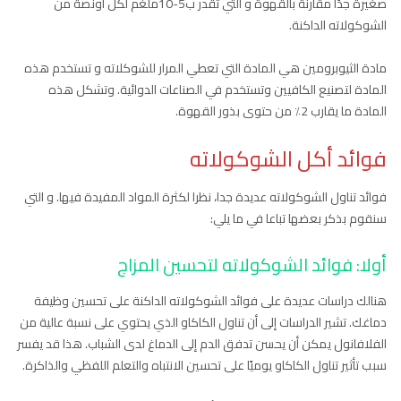
صغيرة جدًا مقارنة بالقهوة و التي تقدر ب5-10ملغم لكل اونصة من
الشوكولاته الداكنة.
مادة الثيوبرومين هي المادة التي تعطي المرار للشوكلاته و تستخدم هذه
المادة لتصنيع الكافيين وتستخدم في الصناعات الدوائية. وتشكل هذه
المادة ما يقارب 2٪ من حتوى بذور القهوة.
فوائد أكل الشوكولاته
فوائد تناول الشوكولاته عديدة جدا، نظرا لكثرة المواد المفيدة فيها. و التي
سنقوم بذكر بعضها تباعا في ما يلي:
أولا: فوائد الشوكولاته لتحسين المزاج
هنالك دراسات عديدة على فوائد الشوكولاته الداكنة على تحسين وظيفة
دماغك. تشير الدراسات إلى أن تناول الكاكاو الذي يحتوي على نسبة عالية من
الفلافانول يمكن أن يحسن تدفق الدم إلى الدماغ لدى الشباب. هذا قد يفسر
سبب تأثير تناول الكاكاو يوميًا على تحسين الانتباه والتعلم اللفظي والذاكرة.