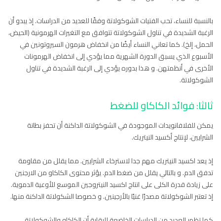
بالنسبة للنساء، تحب الفتيات الشوكولاتة وفقًا للعديد من الدراسات. إذ يبدو أن
الرغبة الشديدة في تناول الشوكولاتة تتوافق مع التغيرات الهرمونية (الحيض،
الحمل، إلخ). كما تعاني النساء أيضًا من انخفاض هرمون السيروتونين في
الأسبوع الذي يسبق الدورة الشهرية مما يؤدي إلى انخفاض الهرمونات
الأخرى في أنظمتهن. و هذا بدوره يؤدي إلى الرغبة الشديدة في تناول
الشوكولاتة.
ثالثا: فوائد الكاكاو للضغط
يمكن للفلافانويدات الموجودة في الشوكولاتة الداكنة أن تحفز بطانة
الشرايين، لإنتاج أكسيد النيتريك.
إذ يعد اكسيد النيتريك مهم جدا لاسترخاء الشرايين. مما يقلل من مقاومة
تدفق الدم. و بالتالي يقلل من ضغط الدم. يؤثر محتوى الكاكاو من الارجنين
على زيادة قدرة الكلى على انتاج اكسيد النيتروجين الموسع للأوعية الدموية.
إذ تعتبر الشوكولاتة مصدرًا غنيًا بالأرجينين. و خصوصا الشكولاتة الداكنة منها.
كما تظهر العديد من الدراسات الخاضعة للرقابة أن الكاكاو والشوكولاتة