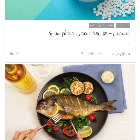
متفرقات
مكملات وأعشاب
السكرين – هل هذا المحلي جيد أم سيئ؟
…
Author
سنتين ago
Saja Abu-khalil
20