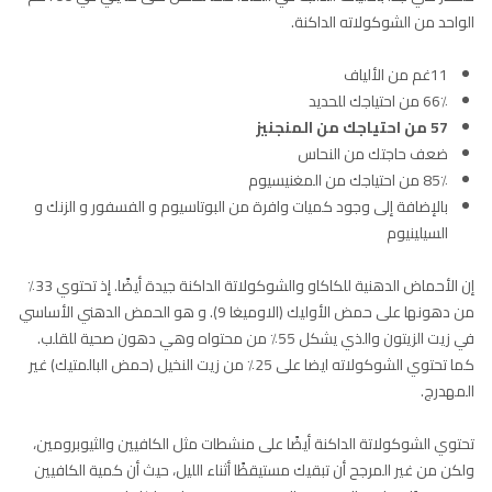
الواحد من الشوكولاته الداكنة.
11غم من الألياف
66٪ من احتياجك للحديد
57 من احتياجك من المنجنيز
ضعف حاجتك من النحاس
85٪ من احتياجك من المغنيسيوم
بالإضافة إلى وجود كميات وافرة من البوتاسيوم و الفسفور و الزنك و
السيلينيوم
إن الأحماض الدهنية للكاكاو والشوكولاتة الداكنة جيدة أيضًا. إذ تحتوي 33٪
من دهونها على حمض الأوليك (الاوميغا 9). و هو الحمض الدهني الأساسي
في زيت الزيتون والذي يشكل 55٪ من محتواه وهي دهون صحية للقلب.
كما تحتوي الشوكولاته ايضا على 25٪ من زيت النخيل (حمض البالمتيك) غير
المهدرج.
تحتوي الشوكولاتة الداكنة أيضًا على منشطات مثل الكافيين والثيوبرومين،
ولكن من غير المرجح أن تبقيك مستيقظًا أثناء الليل، حيث أن كمية الكافيين