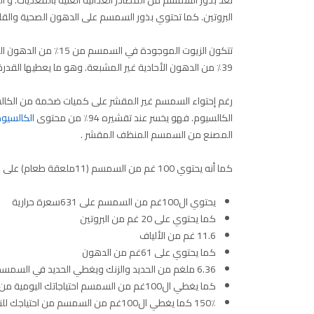
البروتين. كما تحتوي بذور السمسم على الدهون الصحية والقليل من النشو
39٪ من الدهون الأحادية غير المشبعة. وهو ما يعطيها القدرة مع الألياف على تخفيض الكوليستيرول.
رغم إحتواء السمسم غير المقشر على كميات ضخمة من الكالسيو
الكالسيوم. فهو يخسر عند تقشيره 94٪ من محتوى
الكالسيو
المصنع من السمسم المنظف المقشر .
كما أنه يحتوي 100 غم من السمسم (11ملعقة طعام) على ما يلي:
يحتوي ال100غم من السمسم على 631سعرة حرارية
كما يحتوي على 20 غم من البروتين
11.6 غم من الألياف
كما يحتوي على 61غم من الدهون
6.36 ملغم من الحديد والزنك ويغطي الحديد في السمسم 90٪ من احتياج الرجال و40٪ من احتياج السيدات من الحديد
كما يغطي ال100غم من السمسم احتياجاتك اليومية من المغنيسيوم 345
150٪ كما يغطي ال100غم من السمسم من احتياجك للنحاس