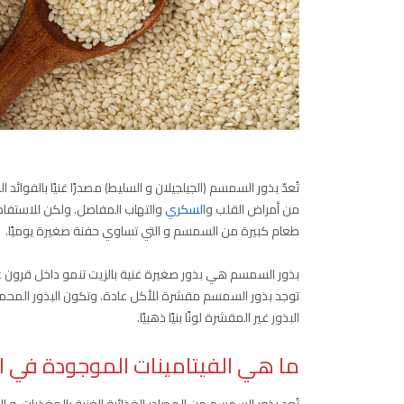
تُعدّ بذور السمسم (الجيلجيلان و السليط) مصدرًا غنيًا بالفوائ
من أمراض القلب و
السكري
طعام كبيرة من السمسم و التي تساوي حفنة صغيرة يوميًا.
بذور السمسم هي بذور صغيرة غنية بالزيت تنمو داخل قرون ع
توجد بذور السمسم مقشرة للأكل عادة. وتكون البذور المحمصة 
البذور غير المقشرة لونًا بنيًا ذهبيًا.
ما هي الفيتامينات الموجودة في