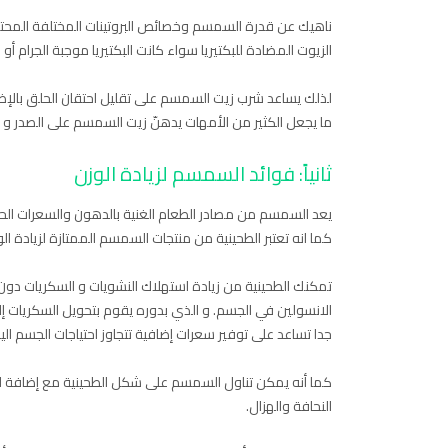
ناهيك عن قدرة السمسم وخصائص البروتينات المختلفة المحتو
الزيوت المضادة للبكتيريا سواء كانت البكتيريا موجبة الجرام أ
لذلك يساعد شرب زيت السمسم على تقليل احتقان الحلق بالإضاف
ما يجعل الكثير من الأمهات يدهنّ زيت السمسم على الصدر و ب
ثانياً: فوائد السمسم لزيادة الوزن
يعد السمسم من مصادر الطعام الغنية بالدهون والسعرات الحرار
كما انه تعتبر الطحينية من منتجات السمسم الممتازة لزيادة ال
تمكنك الطحينية من زيادة استهلاك النشويات و السكريات دون أن
الانسولين في الجسم. و الذي بدوره يقوم بتحويل السكريات إل
جدا تساعد على توفير سعرات إضافية تتجاوز احتياجات الجسم الي
كما أنه يمكن تناول السمسم على شكل الطحينية مع إضافة الع
النحافة والهزال.