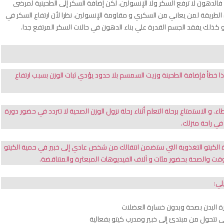
لدهون لا ترفع السكر ولا الإنسولين. لكن إضافة السكر إلى الطحينية لمرضى
الطريقة لمن يعاني من السكري و مقاومة الإنسولين. نظرا لأن ارتفاع السكر في
و كذلك يفقد الجسم القدرة علي بناء الدهون في حالات السكر المرتفع جدا.
ا خطأ فإضافة الطحينة وزيت السمسم بلا حدود يؤدي ثبات الوزن بسبب ارتفاع
و الاستمتاع برحلة التعلم أثناء رحلة نزول الوزن الصحية لا تتردد في حضور دورة
في راحة منزلك.
 الكيتو التغذوية التي ستضمن انتقالك من شخص عادي إلى خبير في حمية الكيتو
 الوقت والصحة بحضور مئات و آلاف الفيديوهات المبعثرة والمتناقضة.
لي:
ة البدن بصحة وبدون خسارة العضلات
تحول من مبتدئ إلى خبير ومدرب كيتو بفعالية