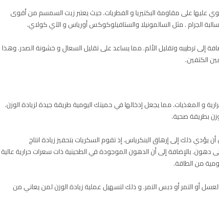
ي عليها على مقاومة البكتيريا و الفطريات. حيث يعتبر زيت السمسم من أقوى
و سالبة الجرام . مثل السالمونيلا والستافيلوكوكس أورياس و الآي كولاي.
ة إلى ترطيبه وتقليل الألم. مما يساعد على تقليل السعال و خشونة الصدر. وهذا
ين الكتفين.
ية و المغذيات. مما يجعل إدخالها في حميتك اليومية طريقة جيدة لزيادة الوزن.
وزن بطريقة صحية.
 يؤدي ذلك إلى إرهاق البنكرياس. إذ تقوم السكريات بتحفيز زيادة انتاج
ى دهون. بالإضافة إلى أن الدهون الموجودة في الطحينية ذات سعرات حرارية عالية
ومية من الطاقة.
سل أو التمر أو دبس التمر. و ذلك لتسهيل عملية زيادة الوزن لمن يعاني من