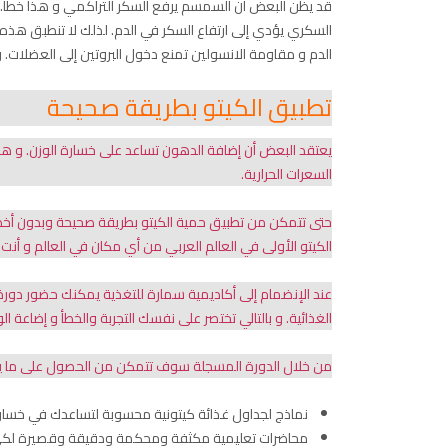
قد يظن البعض أن السمسم يرفع السكر التراكمي و هذا خطأ. فا
السكري يؤدي إلى ارتفاع السكر في الدم. لذلك لا تنطبق هذه 
الدم و مقاومة الانسولين تمنع دخول البروتين إلى العضلات. 
تطبيق الكيتو بطريقة صحيحة
يعتقد البعض أن إضافة الدهون تساعد على خسارة الوزن. و هذ
السعرات الحرارية.
حتى تتمكن من تطبيق حمية الكيتو بطريقة صحيحة وبدون أخطاء. 
الكيتو الأولى في العالم العربي من أي مكان في العالم و أنت 
عند الإنضمام إلى أكاديمية سمارة للتغذية يمكنك حضور دورة
الغذائية. و بالتالي تختصر على نفسك التجربة والخطأ و إضاعة
من خلال الدورة المسجلة سوف تتمكن من الحصول على ما ي
نماذج لجداول غذائة كيتونية محسوبة لتساعدك في خسار
محاضرات تعليمية مكثفة ومحكمة ودقيقة وقصيرة لكي ت