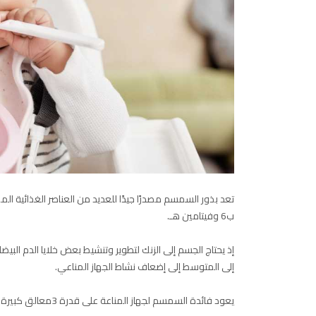
تعد بذور السمسم مصدرًا جيدًا للعديد من العناصر الغذائية ال
ب6 وفيتامين هـ.
إذ يحتاج الجسم إلى الزنك لتطوير وتنشيط بعض خلايا الدم البي
إلى المتوسط إلى إضعاف نشاط الجهاز المناعي.
يعود فائدة السمسم لجهاز المناعة على قدرة 3معالق كبيرة (30 جرامًا منها على توفير حوالي 20% من الكمية اليومية الموصى بها من الزنك.