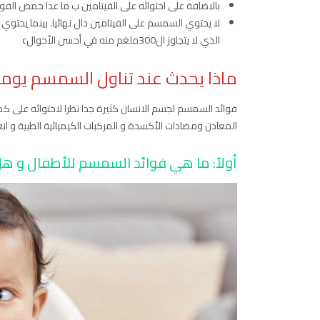
بالاضافة على احتوائه على الفيتامين ب ما عدا حمض الفوليك 
الذي لا يتجاوز ال300ملغم منه في أحسن الأحوالc
ماذا يحدث عند تناول السمسم يوميً
فوائد السمسم لجسم الانسان كثيرة جدا نظرا لاحتوائه على ك
المعادن ومضادات الأكسدة و المركبات الكيميائية الطبية و انع
أولاً: ما هي فوائد السمسم للأطفال و 