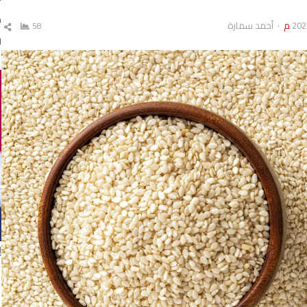
د
Author
أحمد سمارة
58
ش
ال
ا
إ