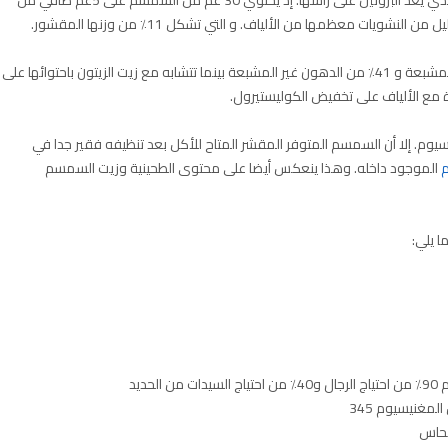
يات معظمها من الألياف. و التي تشكل 11٪ من وزنها المقشور.
تتكون الزيوت الموجودة في السمسم من 15٪ من الدهون المشبعة و 41٪ من الدهون غير المشبعة بينما تتشابه مع زيت الزيتون باحتوائها على
م. إلا أن السمسم المتوفر المقشر المتاح للأكل بعد تنظيفه فقير جدا في
م
الموجود داخله. وهذا ينعكس أيضا على محتوى الطحينية وزيت السمسم