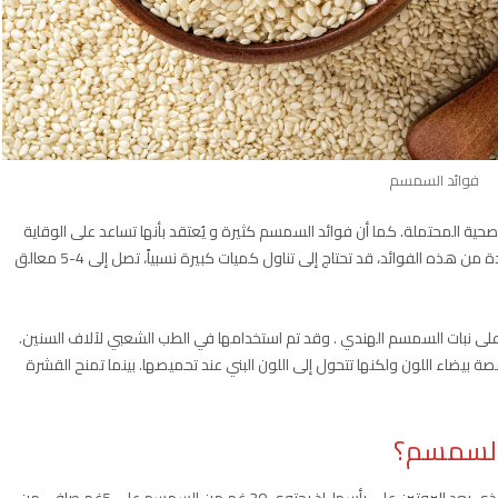
فوائد السمسم
د الصحية المحتملة. كما أن فوائد السمسم كثيرة و يُعتقد بأنها تساعد على الوقاية
والتهاب المفاصل. ولكن للاستفادة من هذه الفوائد، قد تحتاج إلى تناول كميات كبيرة نسبياً، تصل إلى 4-5 معالق
لى نبات السمسم الهندي . وقد تم استخدامها في الطب الشعبي لآلاف السنين.
بيضاء اللون ولكنها تتحول إلى اللون البني عند تحميصها. بينما تمنح القشرة
 السمسم؟
تُعد بذور السمسم من المصادر الغذائية الغنية بالمغذيات. و الذي يعد البروتين على رأسها. إذ يحتوي 30 غم من السمسم على 5غم صافي من