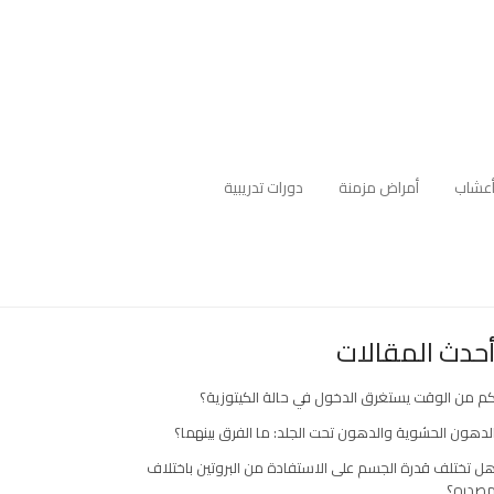
عشاب
أمراض مزمنة
دورات تدريبية
حدث المقالات
م من الوقت يستغرق الدخول في حالة الكيتوزية؟
لدهون الحشوية والدهون تحت الجلد: ما الفرق بينهما؟
ل تختلف قدرة الجسم على الاستفادة من البروتين باختلاف
صدره؟