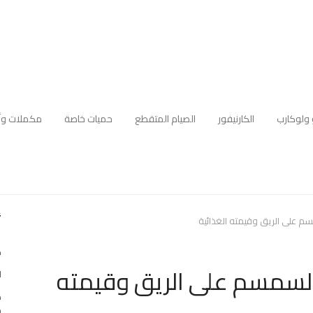
 ولوكارب
الكارنيفور
الصيام المتقطع
حميات خاصة
مكملات وأ
أ
 على الريق وقيمته الغذائية
ك
لسمسم على الريق وقيمته
ا
ه
م