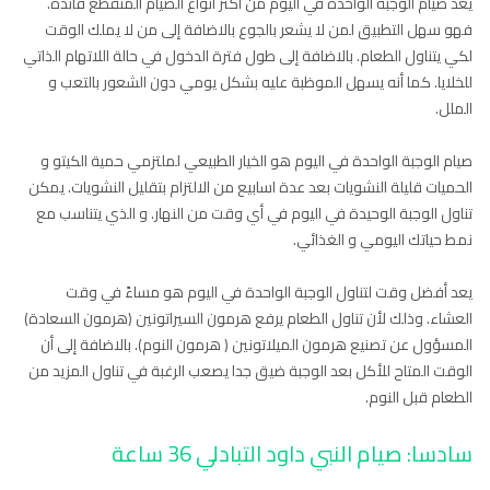
يعد صيام الوجبة الواحدة في اليوم من أكثر أنواع الصيام المتقطع فائدة.
فهو سهل التطبيق لمن لا يشعر بالجوع بالاضافة إلى من لا يملك الوقت
لكي يتناول الطعام. بالاضافة إلى طول فترة الدخول في حالة اللاتهام الذاتي
للخلايا. كما أنه يسهل الموظبة عليه بشكل يومي دون الشعور بالتعب و
الملل.
صيام الوجبة الواحدة في اليوم هو الخيار الطبيعي لملتزمي حمية الكيتو و
الحميات قليلة النشويات بعد عدة اسابيع من الالتزام بتقليل النشويات. يمكن
تناول الوجبة الوحيدة في اليوم في أي وقت من النهار. و الذي يتناسب مع
نمط حياتك اليومي و الغذائي.
يعد أفضل وقت لتناول الوجبة الواحدة في اليوم هو مساءً في وقت
العشاء. وذلك لأن تناول الطعام يرفع هرمون السيراتونين (هرمون السعادة)
المسؤول عن تصنيع هرمون الميلاتونين ( هرمون النوم). بالاضافة إلى أن
الوقت المتاح للأكل بعد الوجبة ضيق جدا يصعب الرغبة في تناول المزيد من
الطعام قبل النوم.
سادسا: صيام النبي داود التبادلي 36 ساعة