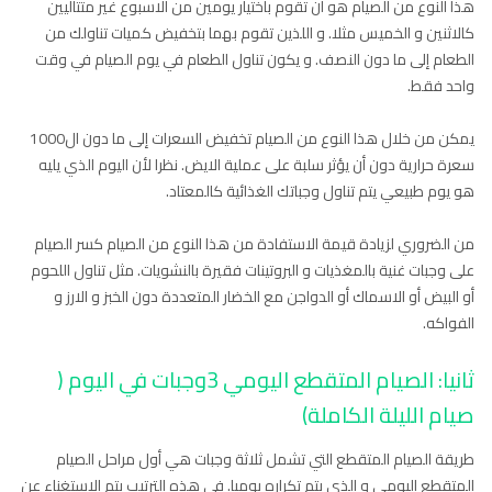
هذا النوع من الصيام هو أن تقوم باختيار يومين من الاسبوع غير متتاليين
كالاثنين و الخميس مثلا. و اللذين تقوم بهما بتخفيض كميات تناولك من
الطعام إلى ما دون النصف. و يكون تناول الطعام في يوم الصيام في وقت
واحد فقط.
يمكن من خلال هذا النوع من الصيام تخفيض السعرات إلى ما دون ال1000
سعرة حرارية دون أن يؤثر سلبة على عملية الايض. نظرا لأن اليوم الذي يليه
هو يوم طبيعي يتم تناول وجباتك الغذائية كالمعتاد.
من الضروري لزيادة قيمة الاستفادة من هذا النوع من الصيام كسر الصيام
على وجبات غنية بالمغذيات و البروتينات فقيرة بالنشويات. مثل تناول اللحوم
أو البيض أو الاسماك أو الدواجن مع الخضار المتعددة دون الخبز و الارز و
الفواكه.
ثانيا: الصيام المتقطع اليومي 3وجبات في اليوم (
صيام الليلة الكاملة)
طريقة الصيام المتقطع التي تشمل ثلاثة وجبات هي أول مراحل الصيام
المتقطع اليومي و الذي يتم تكراره يوميا. في هذه الترتيب يتم الاستغناء عن