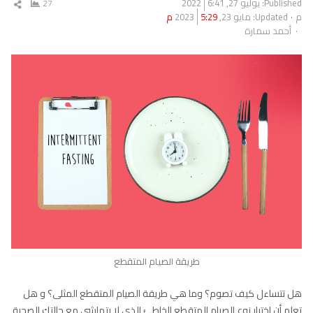
Published:
يوليو 27, 2022
6:41
27
شار
م
Updated: مايو 23, 2023
5:29 م
المق
Author
أحمد سمارة
طريقة الصيام المتقطع
هل تتساءل كيف تصوم؟ وما هي طريقة الصيام المتقطع المثلى؟ و هل
تعلم أن اختيار نوع الصيام المتقطع الخاطئ الذي لا يتماشى مع حالتك الصحية