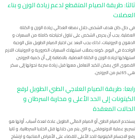
ثالثا: طريقة الصيام المتقطع لدعم زيادة الوزن و بناء
العضلات
في حال كان هدف الشخص خلال نمطه الغذائي زيادة الوزن و الكتلة
العضلية. يجب أن يحرص الشخص على تناول احتياجته كاملة من السعرات و
الدهون و البروتينات. لذلك يجب البعد عن اختيار الصيام الطويل مثل الوجبة
الواحدة في اليوم. كونه يصعّب استهلاك السعرات الضرورية و البروتينات اللازم
استهلكها لزيادة الوزن و الكتلة العضلية. بالاضافة إلى أن كمية البروتين
القصوى التي يمكن للكبد التعامل معها قبل زيادة سرعة تحولها إلى سكر
هي 65غم من البروتين.
رابعا: طريقة الصيام العلاجي الطبي الطويل لرفع
الكيتونات إلى الحد الأعلى و محاربة السرطان و
الحالات المعقدة
يستخدم الصيام الطبي أو الصيام المائي الطويل عادة لعدة أسباب. أولها هو
تسريع عملية الاوتوفاجي و التي يتم من خلالها قتل الخلايا السرطانية. و ثانيا
رفع الاجسام الكيتونية للحد الأعلى للقضاء على الأمراض المناعية و ارتشاح