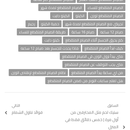
الصيام المتقطع للنساء
الصيام المتقطع لمدة شهر
الصيام المتقطع لوزن
الكيتو
الكيتو دايت
تجربتي مع الصيام المتقطع لمدة شهر
حمية الكيتو
رجيم
صيام 12 ساعه
صيام 16 ساعة
طريقة الصيام المتقطع للنساء
كم يحرق الجسم أثناء الصيام المتقطع
كيتو دايت
كيف ابدأ الصيام المتقطع
ماذا يحدث للجسم بعد صيام 12 ساعه
متى يبدأ نزول الوزن في الصيام المتقطع
متى يجب التوقف عن الصيام المتقطع
من اي ساعة يبدأ الصيام المتقطع
نظام الصيام المتقطع لإنقاص الوزن
هل تعتبر ساعات النوم من ضمن الصيام المتقطع
تصفّح
السابق
التالي
Previous
ستيك لحم مثل المحترفين من
Next
فوائد تناول الشمام
المقالات
post:
post:
أول مرة | خمس دقائق فقط في
المنزل