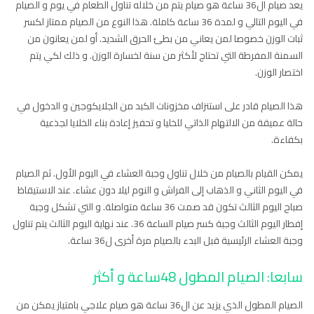
يعد صيام ال36 ساعة هو صيام يتم من خلاله تناول الطعام في يوم و الصيام
في اليوم التالي و لمدة 36 ساعة كاملة. هذا النوع من الصيام ممتاز لكسر
ثبات الوزن خصوصا لمن يعاني من بطئ الحرق الشديد. أو لمن يعانون من
السمنة المفرطة التي تحتاج لأكثر من سنة لخسارة الوزن. و ذلك لكي يتم
اختصار الوزن.
هذا الصيام قادر على استنزاف مخزونات الكبد من الجلايكوجين و الدخول في
حالة عميقة من الالتهام الذاتي للخليا و تحفيز إعادة بناء الخلايا لجذعية
بكفاءة.
يمكن القيام بالصيام من خلال تناول وجبة العشاء في اليوم الأول. ثم الصيام
في اليوم الثاني و الذهاب إلى الفراش و النوم ليلا دون عشاء. عند الاستيقاظ
صباح اليوم الثالث تكون قد صمت 36 ساعة متواصلة. و التي تشكل وجبة
إفطار اليوم الثالث وجبة كسر صيام الساعة 36. عند نهاية اليوم الثالث يتم تناول
وجبة العشاء الرئيسية قبل البدء بالصيام مرة أخرى ل36 ساعة.
سابعا: الصيام المطول 48ساعة و أكثر
الصيام المطول الذي يزيد عن ال36 ساعة هو صيام علاجي بامتياز يمكن من