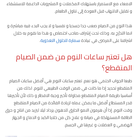
الامعاء مع الاستمرار باستهلاك المكملات و المشروبات الداعمة للاستشفاء
و تقليل الالتهاب قبل العودة إلى تناول الطعام.
هذا النوع من الصيام صعب جدا جسديا و نفسيا و لا يجب البدء فيه مباشرة و
انما التدرّج به. وذلك تحت إشراف صاحب اختصاص و هذا ما نقوم به خلال
اشرافنا على المرضى في عيادة
سمارة للحلول التغذوية
.
هل تعتبر ساعات النوم من ضمن الصيام
المتقطع؟
طبعا الجواب الحتمي هو نعم. تعتبر ساعات النوم هي أفضل ساعات الصيام
المتقطع تحديد إذا ما كانت في ضمن الوقت الطبيعي للنوم. لذلك من
أساسيا طريقة الصيام المتقطع محاولة تأخير وجبة الافطار و ذلك لأن تأخيرها
قدر المستطاع أفضل ما يمكن عمله لزيادة الفائدة من الصيام المتقطع
وقت النوم. إذا أن هرمون النمو الحارق للدهون يزداد ليلا ليزيد من انتاج و حرق
الطاقة المستهلكة في صيانة و علاج كل من خلايا الكبد و الدماغ و الجهاز
الهضمي و العضلات و غيرها في الجسم.