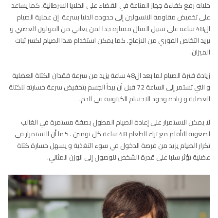
خلاله رفع كفاءة جهاز المناعة في القضاء على الخلايا السرطانية. كما يساعد
على تخفيض مقاومة الانسولين إلى حدوده الدنيا بسرعة. إن عملية الصيام
ال48 ساعة على سبيل المثال ممتازة جدا لمن يعاني من القولون العصبي و
يريد التخلص الفوري من الازعاج. كما يمكن استخدام هذا الصيام لكسر ثبات
الميزان.
زيادة فترة الصيام لما بعد ال48 ساعة يزيد من سرعة فقدان الكتلة العضلية
و التي تستمر إلى الساعة 72 قبل أن يبدأ الجسم بتخفيض سرعة خسارته للكتلة
العضلية و زيادة وجود الاجسام الكيتونية في الدم.
لا يمكن الاستمرار على إعادة الصيام المطول بصفة مستمرة في الغالب
لصعوبة التأقلم مع ترك الطعام 48 ساعة كل يومين . كما أن الاستمرار في
تكرار الصيام يزيد من فرصة الدخول في سوء التغذية و يسهل خسارة كتلة
عضلية تؤثر سلبا على قدرة الشخص للوصول إلى الوزن المثالي.