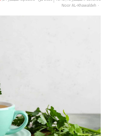
Author
Noor AL-Khawaldeh