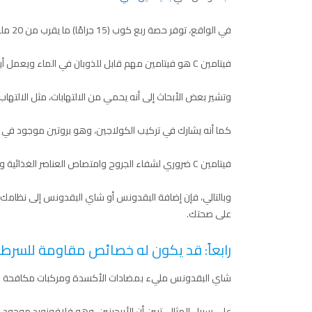
في الواقع، توفر حصة ربع كوب (15 جرامًا) ما يقرب من 20 ملجم من فيتامين سي – حوالي 22٪ من القيمة اليومية الموصى بها.
فيتامين C هو فيتامين مهم قابل للذوبان في الماء ويعمل أيضًا كمضاد للأكسدة ويلعب دورًا أساسيًا في الوقاية من الأمراض.
وتشير بعض الأبحاث إلى أنه يحمي من الالتهابات، مثل الالتهاب ا
كما أنه يشارك في تركيب الكولاجين، وهو بروتين موجود في ا
فيتامين C ضروري لشفاء الجروح وامتصاص العناصر الغذائية وتكوين العظام أيضًا.
وبالتالي، فإن إضافة البقدونس أو شاي البقدونس إلى نظامك
على صحتك.
رابعاً: قد يكون له خصائص مقاومة للسرط
شاي البقدونس مليء بمضادات الأكسدة ومركبات مكافحة ا
على سبيل المثال، تبين أن الأبيجينين، وهو فلافونويد موجود في