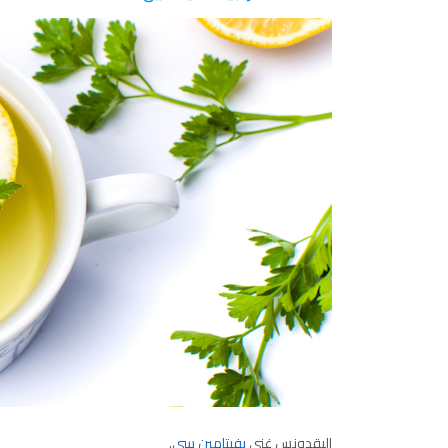
البقدونس غني
بفيتامين سي
.