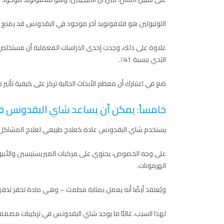
اللوتيولين هو فلافونويد آخر موجود في البقدونس قد يمنع نم
علاوة على ذلك، وجدت إحدى الدراسات المعملية أن مستخلص ا
الثدي بنسبة 41٪.
ضع في اعتبارك أن معظم الأبحاث الحالية تركز على كيفية تأثي
خامساً: يمكن أن يساعد شاي البقدونس في
يستخدم شاي البقدونس عادة كعلاج طبيعي لعلاج المشاكل ال
على وجه الخصوص، يحتوي على مركبات الميريستيسين والأبيول
الهرمونات.
ويُعتقد أيضًا أنه يعمل بمثابة مطمث – وهي مادة تحفز تدفق
لهذا السبب، غالبًا ما يوجد شاي البقدونس في تركيبات مصممة 