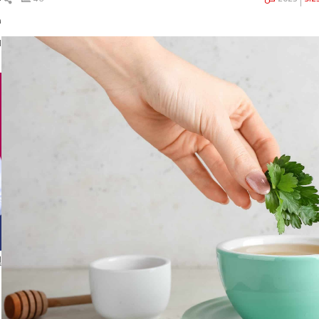
ال
د
ا
إ