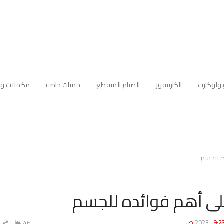
 ولوكارب
الكارنيفور
الصيام المتقطع
حميات خاصة
مكملات وأ
أ
ه للجسم
ك
ى أهم فوائده للجسم
ا
ه
م
9:2 ص
46
ش