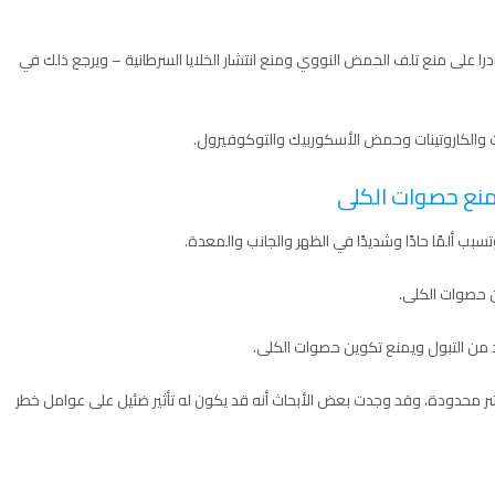
 على منع تلف الحمض النووي ومنع انتشار الخلايا السرطانية – ويرجع ذلك في
ت والكاروتينات وحمض الأسكوربيك والتوكوفيرول.
منع حصوات الكلى
 ألمًا حادًا وشديدًا في الظهر والجانب والمعدة.
ن حصوات الكلى.
د من التبول ويمنع تكوين حصوات الكلى.
ر محدودة، وقد وجدت بعض الأبحاث أنه قد يكون له تأثير ضئيل على عوامل خطر