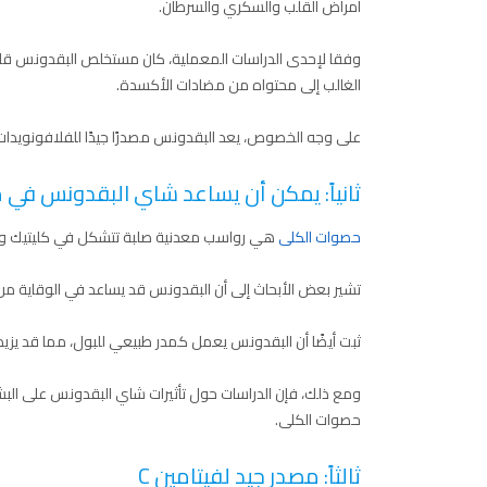
أمراض القلب والسكري والسرطان.
وفقا لإحدى الدراسات المعملية، كان مستخلص البقدونس قادرا
الغالب إلى محتواه من مضادات الأكسدة.
على وجه الخصوص، يعد البقدونس مصدرًا جيدًا للفلافونويدا
ثانياً: يمكن أن يساعد شاي البقدونس في 
حصوات الكلى
هي رواسب معدنية صلبة تتشكل في كليتيك وتسبب
تشير بعض الأبحاث إلى أن البقدونس قد يساعد في الوقاية م
ثبت أيضًا أن البقدونس يعمل كمدر طبيعي للبول، مما قد يزي
ومع ذلك، فإن الدراسات حول تأثيرات شاي البقدونس على البش
حصوات الكلى.
ثالثاً: مصدر جيد لفيتامين C