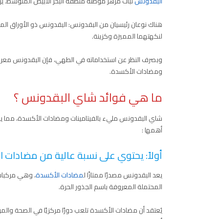
البقدونس
نبات مزهر موطنه منطقة البحر الأبيض المتوسط. يزرع
هناك نوعان رئيسيان من البقدونس: البقدونس ذو الأوراق المج
لنكهتهما المميزة وكزينة.
وبصرف النظر عن استخداماته في الطهي، فإن البقدونس معروف 
ومضادات الأكسدة.
ما هي فوائد شاي البقدونس ؟
شاي البقدونس مليء بالفيتامينات ومضادات الأكسدة، مما يجعل
أهمها :
أولاً: يحتوي على نسبة عالية من مضادات 
يعد البقدونس مصدرًا ممتازًا ل
مضادات الأكسدة
، وهي مركبات 
المحتملة المعروفة باسم الجذور الحرة.
يُعتقد أن مضادات الأكسدة تلعب دورًا مركزيًا في الصحة وال