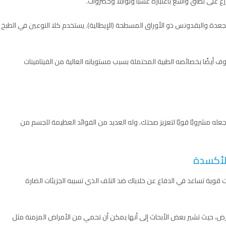
 على نطاق واسع باعتباره عشبًا وتوابلًا وخضروات.
عدة والبقدونس ذو الأوراق المسطحة (الإيطالية). يستخدم كلا النوعين في الطبخ
أيضًا بخصائصه الطبية المحتملة بسبب مستوياته العالية من الفيتامينات
ه مشروبًا قويًا لتعزيز صحتك. وله العديد من الفوائد العظيمة للجسم من
الأكسدة
قوية تساعد في الدفاع عن خلاياك ضد التلف الذي تسببه الجزيئات الضارة
مرض، حيث تشير بعض الأبحاث إلى أنها يمكن أن تحمي من الأمراض المزمنة مثل