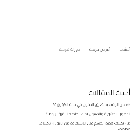
عشاب
أمراض مزمنة
دورات تدريبية
حدث المقالات
م من الوقت يستغرق الدخول في حالة الكيتوزية؟
لدهون الحشوية والدهون تحت الجلد: ما الفرق بينهما؟
ل تختلف قدرة الجسم على الاستفادة من البروتين باختلاف
صدره؟
ارك