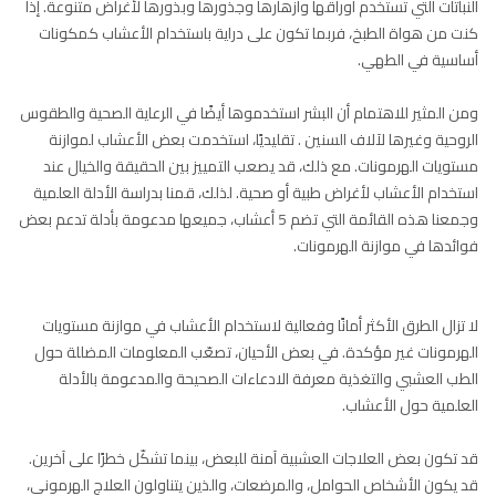
النباتات التي تستخدم أوراقها وأزهارها وجذورها وبذورها لأغراض متنوعة. إذا
كنت من هواة الطبخ، فربما تكون على دراية باستخدام الأعشاب كمكونات
أساسية في الطهي.
ومن المثير للاهتمام أن البشر استخدموها أيضًا في الرعاية الصحية والطقوس
الروحية وغيرها لآلاف السنين . تقليديًا، استخدمت بعض الأعشاب لموازنة
مستويات الهرمونات. مع ذلك، قد يصعب التمييز بين الحقيقة والخيال عند
استخدام الأعشاب لأغراض طبية أو صحية. لذلك، قمنا بدراسة الأدلة العلمية
وجمعنا هذه القائمة التي تضم 5 أعشاب، جميعها مدعومة بأدلة تدعم بعض
فوائدها في موازنة الهرمونات.
لا تزال الطرق الأكثر أمانًا وفعالية لاستخدام الأعشاب في موازنة مستويات
الهرمونات غير مؤكدة.
في بعض الأحيان، تصعّب المعلومات المضللة حول
الطب العشبي والتغذية معرفة الادعاءات الصحيحة والمدعومة بالأدلة
العلمية حول الأعشاب.
قد تكون بعض العلاجات العشبية آمنة للبعض، بينما تشكّل خطرًا على آخرين.
قد يكون الأشخاص الحوامل، والمرضعات، والذين يتناولون العلاج الهرموني،