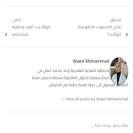
تصفّح
السابق
التالي
Previous
شاي البرغموت: ما هو وما
Next
فوائد زيت الورد وكيفية
المقالات
post:
post:
فوائده؟
استخدامه
Waed Mohammad
اخصائية التغذية العلاجية وعد محمد اعمل في
مركز سمارة للحلول التغذوية هدفنا تحسين صحة
المرضى للوصول الى حياة صحية خالية من الامراض
→
View all posts by Waed Mohammad
You may also like...