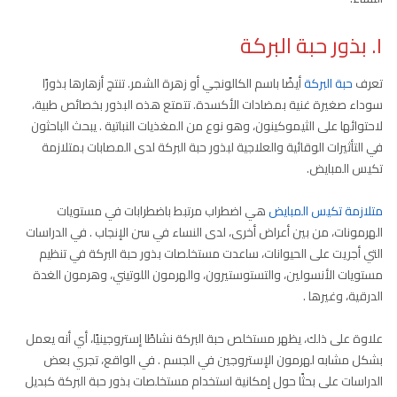
١. بذور حبة البركة
تعرف
حبة البركة
أيضًا باسم الكالونجي أو زهرة الشمر. تنتج أزهارها بذورًا
سوداء صغيرة غنية بمضادات الأكسدة. تتمتع هذه البذور بخصائص طبية،
لاحتوائها على الثيموكينون، وهو نوع من المغذيات النباتية . يبحث الباحثون
في التأثيرات الوقائية والعلاجية لبذور حبة البركة لدى المصابات بمتلازمة
تكيس المبايض.
متلازمة تكيس المبايض
هي اضطراب مرتبط باضطرابات في مستويات
الهرمونات، من بين أعراض أخرى، لدى النساء في سن الإنجاب . في الدراسات
التي أجريت على الحيوانات، ساعدت مستخلصات بذور حبة البركة في تنظيم
مستويات الأنسولين، والتستوستيرون، والهرمون اللوتيني، وهرمون الغدة
الدرقية، وغيرها .
علاوة على ذلك، يظهر مستخلص حبة البركة نشاطًا إستروجينيًا، أي أنه يعمل
بشكل مشابه لهرمون الإستروجين في الجسم . في الواقع، تجري بعض
الدراسات على بحثًا حول إمكانية استخدام مستخلصات بذور حبة البركة كبديل