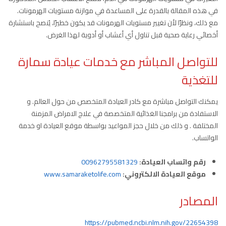
في هذه المقالة بالقدرة على المساعدة في موازنة مستويات الهرمونات.
مع ذلك، ونظرًا لأن تغيير مستويات الهرمونات قد يكون خطيرًا، يُنصح باستشارة
أخصائي رعاية صحية قبل تناول أي أعشاب أو أدوية لهذا الغرض.
للتواصل المباشر مع خدمات عيادة سمارة
للتغذية
يمكنك التواصل مباشرة مع كادر العيادة المتخصص من حول العالم. و
الاستفادة من برامجنا الغذائية المتخصصة في علاج الامراض المزمنة
المختلفة . و ذلك من خلال حجز المواعيد بواسطة موقع العيادة او خدمة
الواتساب.
رقم واتساب العيادة:
00962795581329
موقع العيادة الالكتروني:
www.samaraketolife.com
المصادر
https://pubmed.ncbi.nlm.nih.gov/22654398