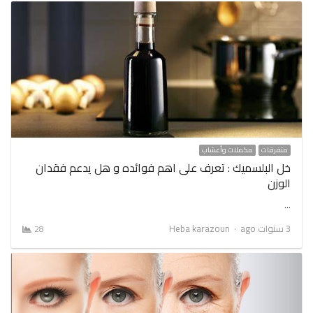
متفرقات
مكملات وأعشاب
خل البلسميك : تعرف على اهم فوائده و هل يدعم فقدان
الوزن
…
Author
3 سنوات ago
Heba karazoun
28