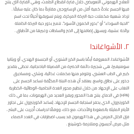
للعلاج الهرموني التعويضي خلال فترة انقطاع الطمث، وهي الفترة التي ينتج
فيها الجسم عادةً كمية أقل من الإستروجين مقارنةً بما كان عليه سابقًا .
تزداد شعبية مكملات حبة البركة المركزة، ويتم تسويقها أحيانًا تحت اسم
“الحبة السوداء” أو “بذور الكمون الأسود”. تتميز بذور حبة البركة الكاملة
برائحة عشبية، ويسهل إضافتها إلى الخبز والسلطات وغيرها من الأطباق .
٢. الأشواغاندا
الأشواغاندا، المعروفة أيضًا باسم الكرز الشتوي، أو الجنسنغ الهندي، أو ويثانيا
سومنيفيرا، هي شجيرة دائمة الخضرة من الفصيلة الباذنجانية. تحظى بتقدير
كبير في الطب العشبي، وتتوفر منها مكملات غذائية، وشاي، ومساحيق
جذور على نطاق واسع. يعتقد أن هذه النبتة المكيِّفة تساعد الجسم على
التغلب على الإجهاد من خلال تنظيم محور الغدة النخامية-الوطائية-الكظرية
(HPA) في الدماغ. ينتج هذا المحور ويفرز العديد من الهرمونات، بما في ذلك
الكورتيزول، الذي يحفز استجابة الجسم للإجهاد. يُساعد الكورتيزول على تجاوز
الأيام المليئة بالضغوط والأحداث. مع ذلك، ووفقًا لدراسات أُجريت على البشر ،
فإن الخلل المزمن في هذا الهرمون قد يسبب اضطرابات في الغدد الصماء
مثل مرض أديسون ومتلازمة كوشينغ .