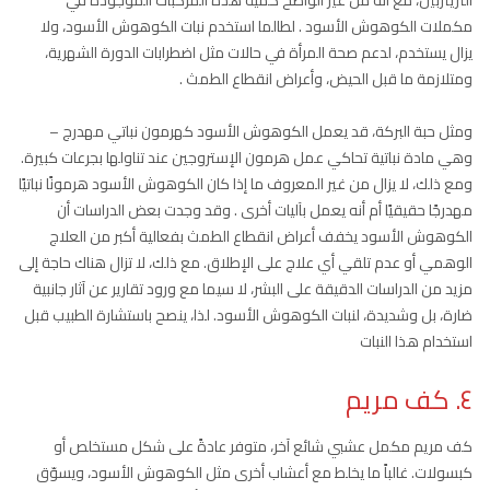
مكملات الكوهوش الأسود . لطالما استخدم نبات الكوهوش الأسود، ولا
يزال يستخدم، لدعم صحة المرأة في حالات مثل اضطرابات الدورة الشهرية،
ومتلازمة ما قبل الحيض، وأعراض انقطاع الطمث .
ومثل حبة البركة، قد يعمل الكوهوش الأسود كهرمون نباتي مهدرج –
وهي مادة نباتية تحاكي عمل هرمون الإستروجين عند تناولها بجرعات كبيرة.
ومع ذلك، لا يزال من غير المعروف ما إذا كان الكوهوش الأسود هرمونًا نباتيًا
مهدرجًا حقيقيًا أم أنه يعمل بآليات أخرى . وقد وجدت بعض الدراسات أن
الكوهوش الأسود يخفف أعراض انقطاع الطمث بفعالية أكبر من العلاج
الوهمي أو عدم تلقي أي علاج على الإطلاق. مع ذلك، لا تزال هناك حاجة إلى
مزيد من الدراسات الدقيقة على البشر، لا سيما مع ورود تقارير عن آثار جانبية
ضارة، بل وشديدة، لنبات الكوهوش الأسود. لذا، ينصح باستشارة الطبيب قبل
استخدام هذا النبات
٤. كف مريم
كف مريم مكمل عشبي شائع آخر، متوفر عادةً على شكل مستخلص أو
كبسولات. غالباً ما يخلط مع أعشاب أخرى مثل الكوهوش الأسود، ويسوّق