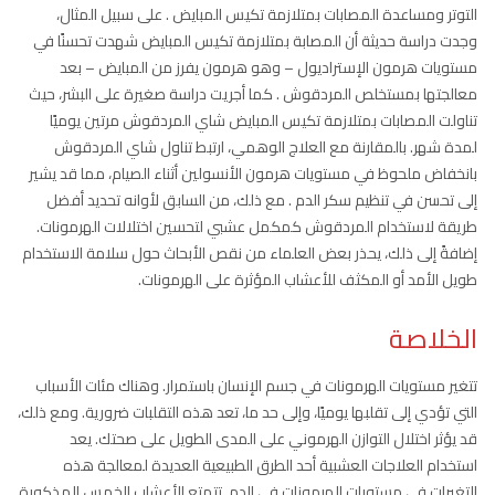
التوتر ومساعدة المصابات بمتلازمة تكيس المبايض . على سبيل المثال،
وجدت دراسة حديثة أن المصابة بمتلازمة تكيس المبايض شهدت تحسنًا في
مستويات هرمون الإستراديول – وهو هرمون يفرز من المبايض – بعد
معالجتها بمستخلص المردقوش . كما أجريت دراسة صغيرة على البشر، حيث
تناولت المصابات بمتلازمة تكيس المبايض شاي المردقوش مرتين يوميًا
لمدة شهر. بالمقارنة مع العلاج الوهمي، ارتبط تناول شاي المردقوش
بانخفاض ملحوظ في مستويات هرمون الأنسولين أثناء الصيام، مما قد يشير
إلى تحسن في تنظيم سكر الدم . مع ذلك، من السابق لأوانه تحديد أفضل
طريقة لاستخدام المردقوش كمكمل عشبي لتحسين اختلالات الهرمونات.
إضافةً إلى ذلك، يحذر بعض العلماء من نقص الأبحاث حول سلامة الاستخدام
طويل الأمد أو المكثف للأعشاب المؤثرة على الهرمونات.
الخلاصة
تتغير مستويات الهرمونات في جسم الإنسان باستمرار. وهناك مئات الأسباب
التي تؤدي إلى تقلبها يوميًا، وإلى حد ما، تعد هذه التقلبات ضرورية. ومع ذلك،
قد يؤثر اختلال التوازن الهرموني على المدى الطويل على صحتك. يعد
استخدام العلاجات العشبية أحد الطرق الطبيعية العديدة لمعالجة هذه
التغيرات في مستويات الهرمونات في الدم. تتمتع الأعشاب الخمس المذكورة