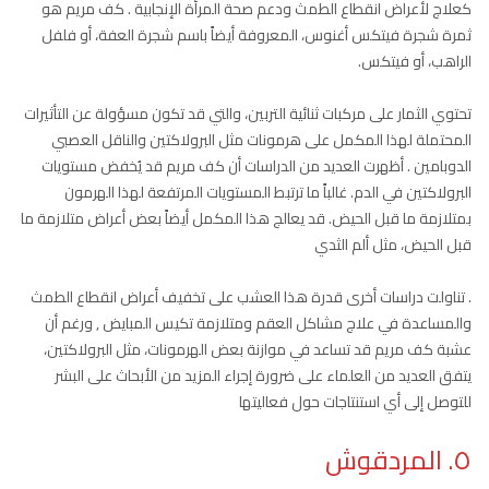
كعلاج لأعراض انقطاع الطمث ودعم صحة المرأة الإنجابية . كف مريم هو
ثمرة شجرة فيتكس أغنوس، المعروفة أيضاً باسم شجرة العفة، أو فلفل
الراهب، أو فيتكس.
تحتوي الثمار على مركبات ثنائية التربين، والتي قد تكون مسؤولة عن التأثيرات
المحتملة لهذا المكمل على هرمونات مثل البرولاكتين والناقل العصبي
الدوبامين . أظهرت العديد من الدراسات أن كف مريم قد يُخفض مستويات
البرولاكتين في الدم. غالباً ما ترتبط المستويات المرتفعة لهذا الهرمون
بمتلازمة ما قبل الحيض. قد يعالج هذا المكمل أيضاً بعض أعراض متلازمة ما
قبل الحيض، مثل ألم الثدي
. تناولت دراسات أخرى قدرة هذا العشب على تخفيف أعراض انقطاع الطمث
والمساعدة في علاج مشاكل العقم ومتلازمة تكيس المبايض , ورغم أن
عشبة كف مريم قد تساعد في موازنة بعض الهرمونات، مثل البرولاكتين،
يتفق العديد من العلماء على ضرورة إجراء المزيد من الأبحاث على البشر
للتوصل إلى أي استنتاجات حول فعاليتها
٥. المردقوش