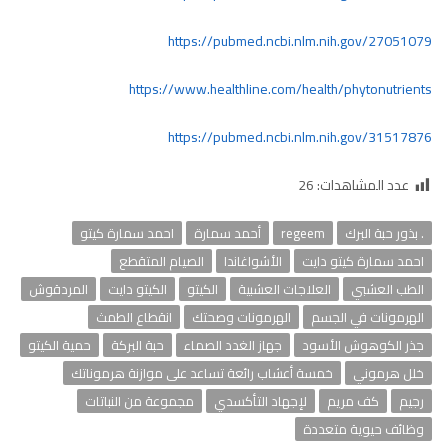
https://pubmed.ncbi.nlm.nih.gov/27051079
https://www.healthline.com/health/phytonutrients
https://pubmed.ncbi.nlm.nih.gov/31517876
عدد المشاهدات:
26
. بذور حبة البرك
regeem
أحمد سمارة
احمد سمارة كيتو
احمد سمارة كيتو دايت
الأشواغاندا
الصيام المتقطع
الطب العشبي
العلاجات العشبية
الكيتو
الكيتو دايت
المردقوش
الهرمونات في الجسم
الهرمونات وصحتك
انقطاع الطمث
جذر الكوهوش الأسود
جهاز الغدد الصماء
حبة البركة
حمية الكيتو
خلل هرموني
خمسة أعشاب رائعة تساعد على موازنة هرموناتك
رجيم
كف مريم
لإجهاد التأكسدي
مجموعة من النباتات
وظائف حيوية متعددة