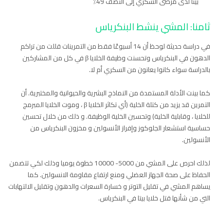
بيتا لدى مرضى السكري إلى النصف 49٪
ثامنا: المشي ينشط البنكرياس
في دراسة حديثة لوحظ أن 14 أسبوعًا فقط من التمرينات قللت من تراكم
الدهون في البنكرياس وتحسنت وظيفة الخلايا β في كل من المشاركين
بالدراسة سواء كانوا يعانون من السكري أم لا.
كما بينت الأدلة المستمدة من النماذج البشرية والحيوانية والمختبرية. أن
التمرين قد يزيد من كتلة الخلية (أي تكاثر الخلايا β ، وموت الخلايا المبرمج
للخلايا ، وقابلية الخلية) وتحسين الخلية الوظيفة. و ذلك من خلال تحسين
حساسية استشعار الجلوكوز وإفراز الأنسولين و مخزون البنكرياس من
الأنسولين.
لذلك احرص على المشي من 5000- 10000 خطوة يوميا وذلك لكي تتضمن
الحفاظ على صحة الجهاز العضلي ومنع ارتفاع مقاومة الانسولين. كما
يساهم المشي في تقليل التوتر و خسارة السعرات والدهون وتقليل الالتهابات
التي من شأنها قتل خلايا بيتا في البنكرياس.