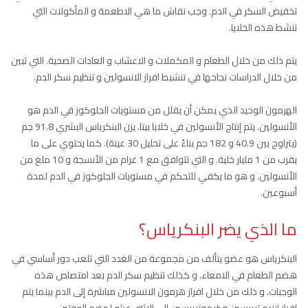
تخفيض السكر في الدم. وجب نقاش ما هي الاطعمة و المأكولات التي
تنشط هذه الخلايا.
يتم ذلك من خلال الطعام و المكملات و الاعشاب و العادات الصحية. التي تبين
من خلال الدراسات نجاحها في تنشيط افراز الانسولين و تنظيم سكر الدم.
الهرمون الوحيد الذي يمكن أن يقلل من مستويات الجلوكوز في الدم هو
الأنسولين. يتم إنتاج الأنسولين في خلايا بيتا. يزن البنكرياس البشري 91.8 جم
(يتراوح بين 40.9 و 182 جم بناءً على تحليل 30 عينة). كما يحتوي على ما
يقرب من 1 مليار خلية. و التي تتوافق مع 1 غرام من الأنسجة و 10 ملغ من
الأنسولين. و هو ما يكفي للتحكم في مستويات الجلوكوز في الدم لمدة
أسبوعين.
ما الذي يضر البنكرياس؟
البنكرياس هو عضو يتألف من مجموعة من الغدد التي تلعب دور أساسي في
هضم الطعام في الامعاء. و كذلك تنظيم سكر الدم بعد امتصاص هذه
الوجبات. و ذلك من خلال افراز هرمون الانسولين مباشرة إلى الدم بينما يتم