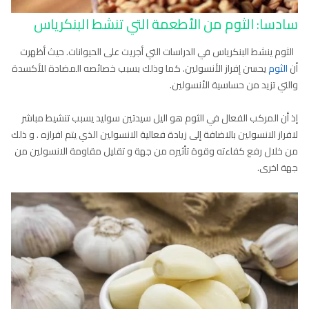
سادسا: الثوم من الأطعمة التي تنشط البنكرياس
الثوم ينشط البنكرياس
في الدراسات التي أجريت على الحيوانات. حيث أظهرت
أن
الثوم
يحسن إفراز الأنسولين. كما وذلك بسبب خصائصه المضادة للأكسدة
والتي تزيد من حساسية الأنسولين.
إذ أن المركب الفعال في الثوم هو اليل سيدتين سوليد يسبب تنشيط مباشر
لافراز الانسولين بالاضافة إلى زيادة فعالية الانسولين الذي يتم افرازه . و ذلك
من خلال رفع كفاءته وقوة تأثيره من جهة و تقليل مقاومة الانسولين من
جهة اخرى.