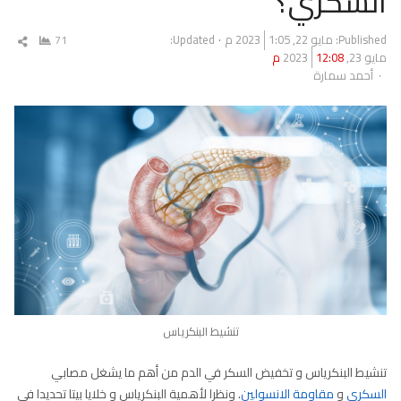
السكري؟
Published:
مايو 22, 2023
1:05 م
Updated:
71
شار
مايو 23, 2023
12:08 م
المق
Author
أحمد سمارة
تنشيط البنكرياس
تنشيط البنكرياس و تخفيض السكر في الدم من أهم ما يشغل مصابي
السكري
و
مقاومة الانسولين
. ونظرا لأهمية البنكرياس و خلايا بيتا تحديدا في