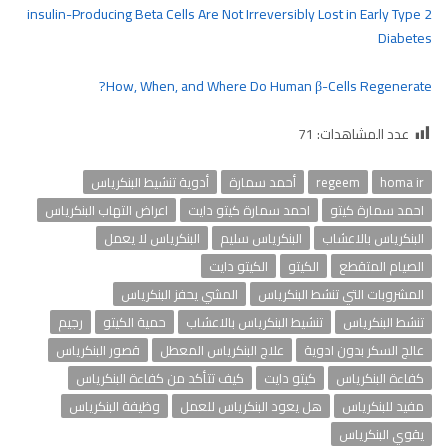
insulin-Producing Beta Cells Are Not Irreversibly Lost in Early Type 2
Diabetes
How, When, and Where Do Human β-Cells Regenerate?
عدد المشاهدات:
71
homa ir
regeem
أحمد سمارة
أدوية تنشيط البنكرياس
احمد سمارة كيتو
احمد سمارة كيتو دايت
اعراض التهاب البنكرياس
البنكرياس بالاعشاب
البنكرياس سليم
البنكرياس لا يعمل
الصيام المتقطع
الكيتو
الكيتو دايت
المشروبات التي تنشط البنكرياس
المشي يحفز البنكرياس
تنشط البنكرياس
تنشيط البنكرياس بالاعشاب
حمية الكيتو
رجيم
عالج السكر بدون ادوية
علاج البنكرياس المعطل
قصور البنكرياس
كفاءة البنكرياس
كيتو دايت
كيف تتأكد من كفاءة البنكرياس
مفيد للبنكرياس
هل يعود البنكرياس للعمل
وظيفة البنكرياس
يقوي البنكرياس