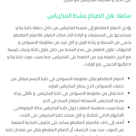
سابعا: هل الصيام ينشط البنكرياس
يؤدي الصيام المتقطع إلى تنشيط البنكرياس من خلال حماية خلايا بيتا و
مساعدتها على الاستشفاء و الراحة اثناء فترات الصيام. فالصيام المتقطع
يحمي من السمنة و زيادة الوزن و التي تزيد من مقاومة الانسولين و
الالتهابات. تناول الطعام على مدار الساعة من خلال تناول ثلاثة وجبات رئيسية
مع اخرى خفيفة يزيد من الضغط على البنكرياس. مما يسبب موت خلايا بيتا و
احتراقها التدريجي مع الوقت.
الصيام المتقطع يقلل مقاومة الانسولين في خلايا الجسم فيقلل من
كميات الانسولين الذي يحتاج البنكرياس افرازه
كما يقلل من مقاومة الانسولين في خلايا البنكرياس. و بالتالي يزداد
سرعة البنكرياس للاستجابة لارتفاع السكر في الدم
بينما يسبب ممارسة الصيام دخول خلايا البنكرياس بحالة الاوتوفاجي
(الالتهام الذاتي للخلايا). و التي تساعد خلايا البنكرياس على التجدد.
أضف إلى ذلك، فالصيام المتقطع يساعد حلى تخليص خلايا بيتا المتعبة
من الموت. حيث بينت الدراسات أن الصيام المتقطع يقلل من فقدان خلايا