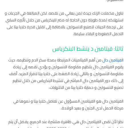
تناول مكملات الزنك جيدة لمن يعاني من نقصه. لكن المبالغة في الجرعات و
استهلاكه لمدة طويلة دون الحاجة له مضر للبنكرياس من خلال تأثيره السلبي
على ترجمة الجينات لتصنيع الانسولين. بالاضافة إلى تقليل قدرة خلايا بيتا على
التحمل الضغوط و البقاء سليمة.
ثالثا: فيتامين د ينشط البنكرياس
الفيتامين دال
من أهم الفيتامينات المرتبطة بصحة سكر الدم وتنظيمه. حيث
يقوم الفيتامين دال بتنظيم مقاومة الانسولين و يؤدي نقصه إلى زيادة
مقاومة الانسولين. و بالتالي زيادة الضغط على خلايا بيتا لافراز المزيد. أضف
إلى ذلك دور الفيتامين دال المباشر في تنشيط البنكرياس من خلال تنظيم
تصنيع الانسولين و حماية خلايا بيتا من الالتهابات.
الفيتامين دال هو الفيتامين المسؤول عن تفاضل خلايا بيتا و نموها في
مرحلة الحمل لدى الجنين و بعيد الولادة.
نظرا لأن نقص الفيتامين دال هي ظاهرة منتشرة عند الجميع. يفضل أن يتم