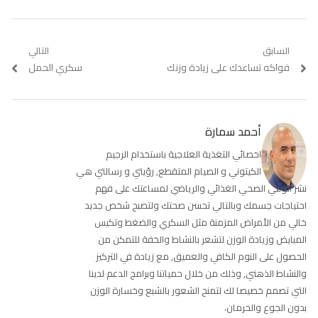
تصفّح
السابق
التالي
Previous
فواكه تساعدك على زيادة وزنك
Next
سكري الحمل
المقالات
post:
post:
أحمد سمارة
اخصائي التغذية العلاجية باستخدام الرجيم
الكيتوني و الصيام المتقطع, رؤيتي و رسالتي هي
نشر الوعي الصحي الغذائي والرياضي لمساعتك على فهم
احتياجات جسمك وبالتالي تحسن صحتك ولتصبح شخص جديد
خالي من الأمراض المزمنة مثل السكري والضغط وتكيس
المبايض وزيادة الوزن لتشعر بالنشاط والخفة للتمكن من
الحصول على النوم الكافي والعميق, مع زيادة في التركيز
والنشاط الذهني, وذلك من خلال حمياتنا وبرامج الدعم لدينا
التي تصمم خصيصا لك لتمنح الشعور بالشبع وخسارة الوزن
بدون الجوع والحرمان.