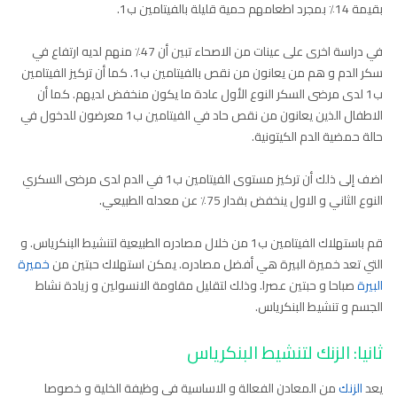
بقيمة 14٪ بمجرد اطعامهم حمية قليلة بالفيتامين ب1.
في دراسة اخرى على عينات من الاصحاء تبين أن 47٪ منهم لديه ارتفاع في
سكر الدم و هم من يعانون من نقص بالفيتامين ب1. كما أن تركيز الفيتامين
ب1 لدى مرضى السكر النوع الأول عادة ما يكون منخفض لديهم. كما أن
الاطفال الذين يعانون من نقص حاد في الفيتامين ب1 معرضون للدخول في
حالة حمضية الدم الكيتونية.
اضف إلى ذلك أن تركيز مستوى الفيتامين ب1 في الدم لدى مرضى السكري
النوع الثاني و الاول ينخفض بقدار 75٪ عن معدله الطبيعي.
قم باستهلاك الفيتامين ب1 من خلال مصادره الطبيعية لتنشيط البنكرياس. و
التي تعد خميرة البيرة هي أفضل مصادره. يمكن استهلاك حبتين من
خميرة
البيرة
صباحا و حبتين عصرا. وذلك لتقليل مقاومة الانسولين و زيادة نشاط
الجسم و تنشيط البنكرياس.
ثانيا: الزنك لتنشيط البنكرياس
يعد
الزنك
من المعادن الفعالة و الاساسية في وظيفة الخلية و خصوصا