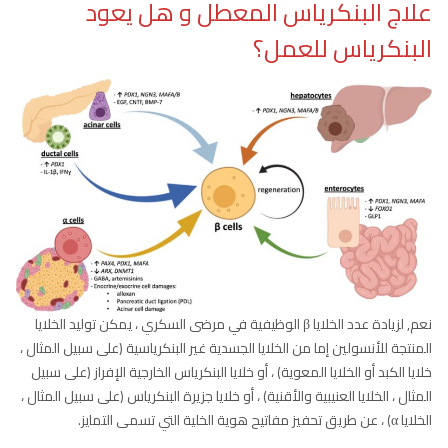
علاج البنكرياس المعطل و هل يعود
البنكرياس للعمل؟
نعم, لزيادة عدد الخلايا β الوظيفية في مرضى السكري ، يمكن توليد الخلايا
المنتجة للأنسولين إما من الخلايا الجسدية غير البنكرياسية (على سبيل المثال ،
خلايا الكبد أو الخلايا المعوية) ، أو خلايا البنكرياس الخارجية الإفراز (على سبيل
المثال ، الخلايا العنيبية والأقنية) ، أو خلايا جزيرة البنكرياس (على سبيل المثال ،
الخلايا α) ، عن طريق تحفيز مفاتيح هوية الخلية التي تسمى التمايز.