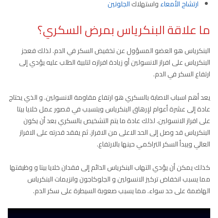
ارتشاح الأمعاء
واستهلاك
الجلوتين
ما علاقة البنكرياس بمرض السكري؟
البنكرياس هو العضو المسؤول عن تخفيض السكر في الدم. لذلك فعجز
البنكرياس على افراز الانسولين أو زيادة افرازه لتلبية الطلب عليه يؤدي إلى
ارتفاع السكر في الدم.
يعد أهم اسباب الاصابة بالسكري هو ارتفاع مقاومة الانسولين. و الذي يحتاج
عادة إلى عشرة أعوام لإرهاق البنكرياس ويتسبب في قصور عمل خلايا بيتا
على افراز الانسولين. لذلك عادة ما يتم التشخيص بالسكري بعد أن يكون
البنكرياس قد وصل إلى الحد الاعلى من الافراز. ثم يفقد قدرته على الافراز
العالي ويبدأ السكر التراكمي حينها بالارتفاع.
كذلك يمكن أن يؤدي التهاب البنكرياس الدائم إلى فقدان خلايا بيتا و وظيفتها
مما يسبب انخفاض تركيز الانسولين و الجلوكاجون وانزيمات البنكرياس
الهاضمة على حد سواء. مما يسبب صعوبة السيطرة على سكر الدم.