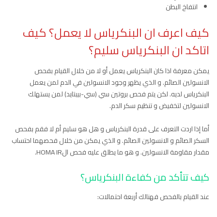
انتفاخ البطن
كيف اعرف ان البنكرياس لا يعمل؟ كيف
اتاكد ان البنكرياس سليم؟
يمكن معرفة اذا كان البنكرياس يعمل أو لا من خلال القيام بفحص
الانسولين الصائم. و الذي يظهر وجود الانسولين في الدم لمن يعمل
البنكرياس لديه. لكن يتم فحص بروتين سي (سي-بيبتايد) لمن يستهلك
الانسولين لتخفيض و تنظيم سكر الدم.
أما إذا اردت التعرف على قدرة البنكرياس و هل هو سليم أم لا فقم بفحص
السكر الصائم و الانسولين الصائم. و الذي يمكن من خلال فحصهما احتساب
مقدار مقاومة الانسولين. و هو ما يطلق عليه فحص الHOMA IR.
كيف تتأكد من كفاءة البنكرياس؟
عند القيام بالفحص فهنالك أربعة احتمالات: