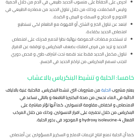
احرص على الحفاظ على منسوب الحديد طبيعي في الدم من خلال الحمية
وليس المكملات، وذلك من خلال تناول الحديد من مصادره الطبيعي في
اللحوم و الدجاج و السمك و البيض و الكبدة.
ابتعد عن تناول الخبز و الشاي أو القهوة مع الطعام لكي تستطيع
امتصاص الحديد بكفاءة.
لا تستخدم مضادات الحموضة نهائية نظرا لتدمير قدرتك على امتصاص
الحديد و تزيد من فرص اصابتك بضعف البنكرياس و توقفه عن الافراز.
تناول مكمل الحديد فقط عند نقصه تحت اشراف طبي و فحص دوري
لتجنب تسمم البنكرياس من تراكم الحديد في الجسم.
خامسا: الحلبة و تنشيط البنكرياس بالاعشاب
يعتبر مشروب
الحلبة
من مشروبات التي تنشط البنكرياس. فالحلبة غنية بالالياف
الذائبة في الماء تحسن من صحة البكتيريا النافعة و بالتالي تساعد في
الامتصاص و انخفاض مقاومة الانسولين. كما أنها تؤثر مباشرة على
البنكرياس من خلال تحفيزه على افراز الانسولين. وذلك من خلال المركب
الفعال 4-hydroxy isoleucine و الموجود في بذور الحلبة.
كما أن الحلبة تمنع انتاج انزيمات الامليز و السكريز المسؤولين عن أمتصاص