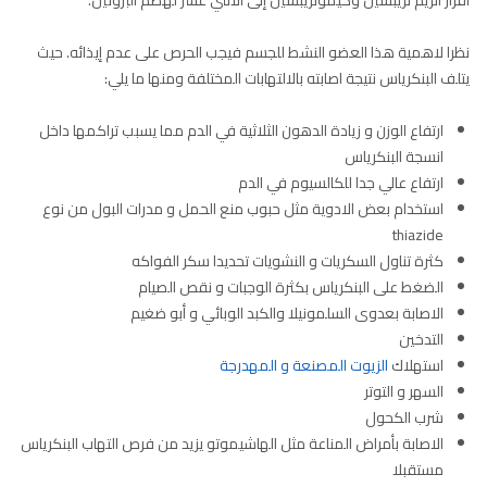
افراز انزيم تريبسين وكيموتريبسين إلى الاثني عشر لهضم البروتين.
نظرا لاهمية هذا العضو النشط للجسم فيجب الحرص على عدم إيذائه. حيث
يتلف البنكرياس نتيجة اصابته بالالتهابات المختلفة ومنها ما يلي:
ارتفاع الوزن و زيادة الدهون الثلاثية في الدم مما يسبب تراكمها داخل
انسجة البنكرياس
ارتفاع عالي جدا للكالسيوم في الدم
استخدام بعض الادوية مثل حبوب منع الحمل و مدرات البول من نوع
thiazide
كثرة تناول السكريات و النشويات تحديدا سكر الفواكه
الضغط على البنكرياس بكثرة الوجبات و نقص الصيام
الاصابة بعدوى السلمونيلا والكبد الوبائي و أبو ضغيم
التدخين
استهلاك
الزيوت المصنعة و المهدرجة
السهر و التوتر
شرب الكحول
الاصابة بأمراض المناعة مثل الهاشيموتو يزيد من فرص التهاب البنكرياس
مستقبلا