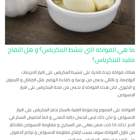
ما هي الفواكه التي تنشط البنكرياس؟ و هل التفاح
مفيد للبنكرياس؟
هنالك فواكه جيدة قادرة على تنشيط البنكرياس على افراز الانزيمات
الهاضمة. و بالتالي يحسن من نوعية و كفاءة الهضم. مثل البرتقال و الليمون
و الكيوي. لكن هذه الفواكه لا تحسن من صحة البنكرياس على افراز
الانسولين.
الفواكه على العموم وخصوصا الغنية بالسكر تحفز البنكرياس على افراز
الانسولين. و لكن ذلك ليس لتحسن حالته الصحي و انما لتخفيض السكر في
الدم. لذلك اذا كنت ممن يعاني من السكري و مقاومة الانسولين فالاكثار
من تناول الفواكه سوف يسبب ارتفاع مقاومة الانسولين و تراكم الدهون
على الكبد و استنزاف البنكرياس مع الزمن.