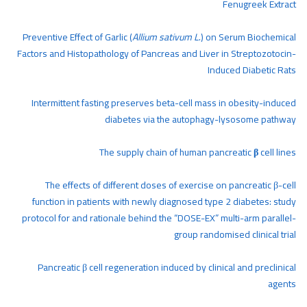
Fenugreek Extract
Preventive Effect of Garlic (
Allium sativum L
.) on Serum Biochemical
Factors and Histopathology of Pancreas and Liver in Streptozotocin-
Induced Diabetic Rats
Intermittent fasting preserves beta-cell mass in obesity-induced
diabetes via the autophagy-lysosome pathway
The supply chain of human pancreatic
β
cell lines
The effects of different doses of exercise on pancreatic β-cell
function in patients with newly diagnosed type 2 diabetes: study
protocol for and rationale behind the “DOSE-EX” multi-arm parallel-
group randomised clinical trial
Pancreatic β cell regeneration induced by clinical and preclinical
agents