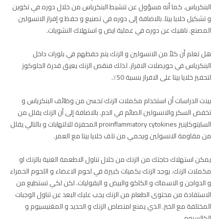
البنكرياس. كما أنه مسؤول عن تنشيط البنكرياس من خلال دوره في تكوين
و تشكيل خلايا بيتا. بالاضافة إلى دوره في تصنيع و حفظ و إفراز الانسولين
المصنع. ناهيك عن دوره في عملية ايض و استهلاك النشويات.
هل تعلم أن كلاً من الانسولين و الزنك يتم حفظهم في بلورات داخل
البنكرياس في حويصلات الافراز. لذلك فنقص الزنك يعيق قدرة الجلوكوز
لتحفيز خلايا بيتا على الافراز بنسبة 50٪.
بينت الدراسات أن استخدام مكملات الزنك تحسن من وظائف البنكرياس و
تخفض السكر والانسولين الصائم في الدم. بالاضافة إلى أن الزنك يقلل من
السايتوكاينيز proinflammatory cytokines المحفزة للالتهابات و بالتالي يقلل
من مقاومة الانسولين ويحمي من تلف خلايا بيتا مع العمر.
يمكن استهلاك حاجتك من الزنك من خلال تناول الاطعمة الغنية بالزنك او
مكملات الزنك. يوجد الزنك بكميات كبيرة في لحوم الاعضاء و اللحوم الحمراء
و الدواجن و الاسماك و الكاكو والبيض و البقوليات. لكن لكي تستطيع من
الاستفادة من محتوى الطعام من الزنك يجب عليك البعد عن تناول الوجبات
المختلفة مع الخبز. الذي يمنع امتصاص الزنك و الحديد و المغنيسيوم و
الكالسيوم.