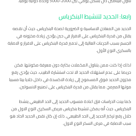
تناول فيتامين دال بشكل يومي بين 2000-5000 وحدة دولية يوميا.
رابعا: الحديد لتنشيط البنكرياس
الحديد من المعادن الاساسية و الضرورية لصحة البنكرياس. حيث أن نقصه
يقلل من قدرة البنكرياس على الافراز في حين يؤدي زيادة مخزونه في
الجسم بسبب الجرعات العالية إلى تدمير قدرة البنكرياس على الافراز و الاصابة
بالسكري النوع الأول.
لذلك إذا كنت ممن يتناول المكملات بكثرة دون معرفة مكونتها. فكن
حريصا على عدم استهلاك الحديد الا تحت استشارة الطبيب. حيث يؤدي رفع
مخزون الحديد فوق المسموح إلى زيادة الاكسدة في داخل خلايا بيتا مسببا
موتها المبرمج. مما يقلل من قدرة البنكرياس على تصنيع الانسولين.
كما بينت الدراسات فإن اعادة منسوب الحديد إلى الحد الطبيعي ينشط
البنكرياس. حيث أنه يمكن تنشيط بنكرياس مريض السكري النوع الاول من
خلال رفع تركيز الحديد إلى الحد الطبيعي. ذلك إن كان نقص الحديد الحاد هو
سبب الاصابة في مرض السكر النوع الاول.