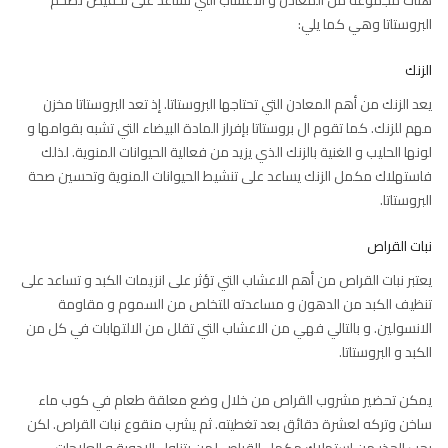
هناك مجموعة من المعادن و الاعشاب التي تساعد على تخفيض تضخم
البروستاتا وهي كما يلي:
الزنك
يعد الزنك من أهم المعادن التي تحتاجها البروستاتا. إذ تعد البروستاتا مخزن
مهم للزنك. كما تقوم ال بروستاتا بإفراز المادة البيضاء التي تشبه بقوامها و
لونها الحليب و الغنية بالزنك الذي يزيد من فعالية الحيوانات المنوية. لذلك
فاستهلاك مكمل الزنك يساعد على تنشيط الحيوانات المنوية وتحسين صحة
البروستاتا.
نبات القراص
يعتبر نبات القراص من أهم الاعشاب التي تؤثر على انزيمات الكبد و تساعد على
تنظيف الكبد من الدهون و مساعدته للتخلص من السموم و مقاومة
الانسولين. و بالتالي فهي من الاعشاب التي تقلل من الالتهابات في كل من
الكبد و البروستاتا.
يمكن تحضير مشروب القراص من خلال وضع معلقة طعام في كوب ماء
ساخن وتركه لعشرة دقائق بعد تغطيته. ثم يشرب منقوع نبات القراص. لكن