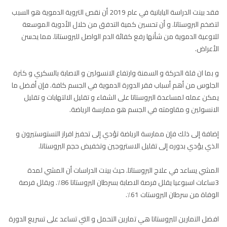
فقد بينت الدراسة اليابانية في عام 2019 أن نقص التروية الدموية هو السبب
لتضخم البروستاتا. و أن تحسين كمية التدفق من خلال الأدوية الموسعة
للاوعية الدموية من شأنها رفع كفائة الدم الواصل للبروستاتا. مما يحسن
الأعراض.
و بما ان قلة الحركة و السمنة وارتفاع الانسولين و الاصابة بالسكري و كثرة
الجلوس من أهم أسباب فقر الدورة الدموية في الجسم كافة. فإن أفضل ما
يمكن عمله لمساعدة البروستاتا على الشفاء و تقليل الالتهابات و تقليل
الانسولين و مقاومته في الجسم هو ممارسة الرياضة.
إضافة إلى ذلك فإن ممارسة الرياضة تؤدي إلى تحفيز افراز التستوستيرون و
الذي يؤدي بدوره إلى تقليل الاستروجين وتخفيض حجم البروستاتا.
المشي يساعد في علاج البروستاتا. حيث بينت الدراسات أن المشي لمدة
3ساعات اسبوعيا يقلل فرصة الاصابة بسرطان البروستاتا 86٪. ويقلل فرصة
الوفاة من سرطان البروستات 61٪.
افضل التمارين للبروستاتا هي تمارين التحمل و التي تساعد على تسريع الدورة