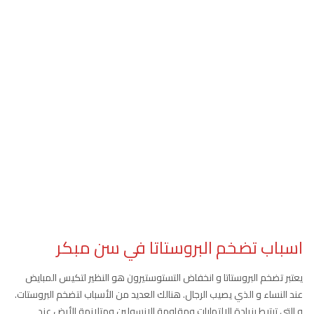
اسباب تضخم البروستاتا في سن مبكر
يعتبر تضخم البروستاتا و انخفاض التستوستيرون هو النظير لتكيس المبايض
عند النساء و الذي يصيب الرجال. هنالك العديد من الأسباب لتضخم البروستات.
و التي ترتبط بزيادة الالتهابات ومقاومة الانسولين ومتلازمة الأيض عند