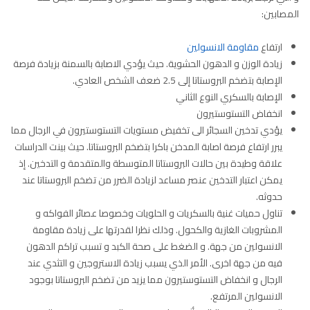
المصابين:
ارتفاع
مقاومة الانسولين
زيادة الوزن و الدهون الحشوية. حيث يؤدي الاصابة بالسمنة بزيادة فرصة
الإصابة بتضخم البروستاتا إلى 2.5 ضعف الشخص العادي.
الإصابة بالسكري النوع الثاني
انخفاض التستوستيرون
يؤدي تدخين السجائر الى تخفيض مستويات التستوستيرون في الرجال مما
يبرر ارتفاع فرصة اصابة المدخن باكرا بتضخم البروستاتا. حيث بينت الدراسات
علاقة وطيدة بين حالات البروستاتا المتوسطة والمتقدمة و التدخين. إذ
يمكن اعتبار التدخين عنصر مساعد لزيادة الضرر من تضخم البروستاتا عند
حدوثه.
تناول حميات غنية بالسكريات و الحلويات وخصوصا عصائر الفواكه و
المشروبات الغازية والكحول. وذلك نظرا لقدرتها على زيادة مقاومة
الانسولين من جهة. و الضغط على صحة الكبد و تسبب تراكم الدهون
فيه من جهة اخرى. الأمر الذي يسبب زيادة الاستروجين و التثدي عند
الرجال و انخفاض التستوستيرون مما يزيد من تضخم البروستاتا بوجود
الانسولين المرتفع.