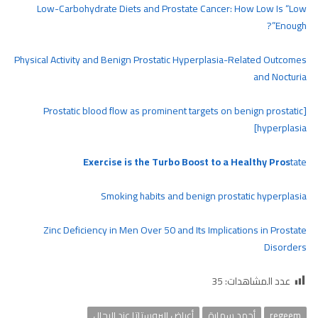
Low-Carbohydrate Diets and Prostate Cancer: How Low Is “Low
Enough”?
Physical Activity and Benign Prostatic Hyperplasia-Related Outcomes
and Nocturia
[Prostatic blood flow as prominent targets on benign prostatic
hyperplasia]
Exercise is the Turbo Boost to a Healthy Pros
tate
Smoking habits and benign prostatic hyperplasia
Zinc Deficiency in Men Over 50 and Its Implications in Prostate
Disorders
عدد المشاهدات:
35
regeem
أحمد سمارة
أعراض البروستاتا عند الرجال