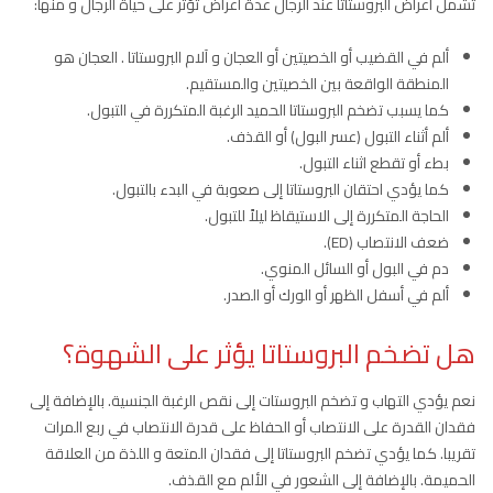
تشمل أعراض البروستاتا عند الرجال عدة أعراض تؤثر على حياة الرجال و منها:
ألم في القضيب أو الخصيتين أو العجان و آلام البروستاتا . العجان هو
المنطقة الواقعة بين الخصيتين والمستقيم.
كما يسبب تضخم البروستاتا الحميد الرغبة المتكررة في التبول.
ألم أثناء التبول (عسر البول) أو القذف.
بطء أو تقطع اثناء التبول.
كما يؤدي احتقان البروستاتا إلى صعوبة في البدء بالتبول.
الحاجة المتكررة إلى الاستيقاظ ليلاً للتبول.
ضعف الانتصاب (ED).
دم في البول أو السائل المنوي.
ألم في أسفل الظهر أو الورك أو الصدر.
هل تضخم البروستاتا يؤثر على الشهوة؟
نعم يؤدي التهاب و تضخم البروستات إلى نقص الرغبة الجنسية. بالإضافة إلى
فقدان القدرة على الانتصاب أو الحفاظ على قدرة الانتصاب في ربع المرات
تقريبا. كما يؤدي تضخم البروستاتا إلى فقدان المتعة و اللذة من العلاقة
الحميمة. بالإضافة إلى الشعور في الألم مع القذف.