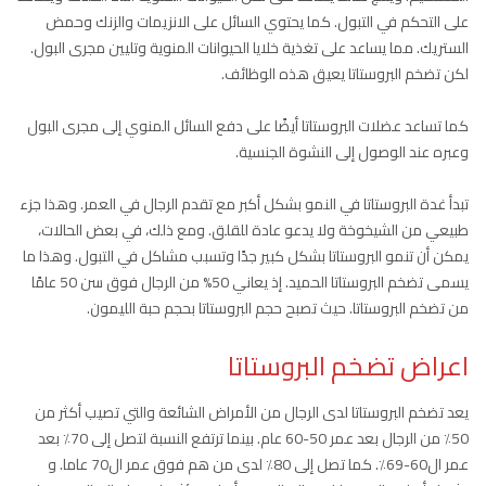
على التحكم في التبول. كما يحتوي السائل على الانزيمات والزنك وحمض
الستريك. مما يساعد على تغذية خلايا الحيوانات المنوية وتليين مجرى البول.
لكن تضخم البروستاتا يعيق هذه الوظائف.
كما تساعد عضلات البروستاتا أيضًا على دفع السائل المنوي إلى مجرى البول
وعبره عند الوصول إلى النشوة الجنسية.
تبدأ غدة البروستاتا في النمو بشكل أكبر مع تقدم الرجال في العمر. وهذا جزء
طبيعي من الشيخوخة ولا يدعو عادة للقلق. ومع ذلك، في بعض الحالات،
يمكن أن تنمو البروستاتا بشكل كبير جدًا وتسبب مشاكل في التبول. وهذا ما
يسمى تضخم البروستاتا الحميد. إذ يعاني 50% من الرجال فوق سن 50 عامًا
من تضخم البروستاتا. حيث تصبح حجم البروستاتا بحجم حبة الليمون.
اعراض تضخم البروستاتا
يعد تضخم البروستاتا لدى الرجال من الأمراض الشائعة والتي تصيب أكثر من
50٪ من الرجال بعد عمر 50-60 عام. بينما ترتفع النسبة لتصل إلى 70٪ بعد
عمر ال60-69٪. كما تصل إلى 80٪ لدى من هم فوق عمر ال70 عاما. و