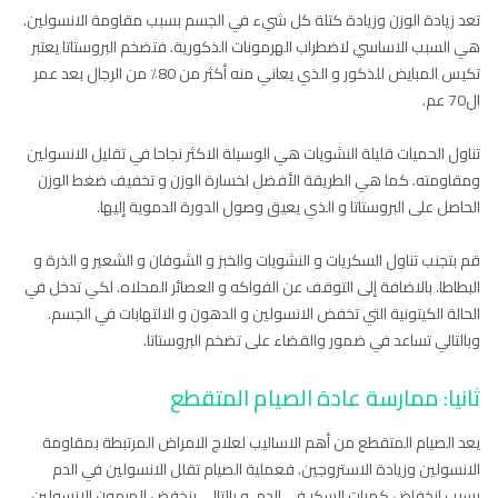
تعد زيادة الوزن وزيادة كتلة كل شيء في الجسم بسبب مقاومة الانسولين.
هي السبب الاساسي لاضطراب الهرمونات الذكورية. فتضخم البروستاتا يعتبر
تكيس المبايض للذكور و الذي يعاني منه أكثر من 80٪ من الرجال بعد عمر
ال70 عم.
تناول الحميات قليلة النشويات هي الوسيلة الاكثر نجاحا في تقليل الانسولين
ومقاومته. كما هي الطريقة الأفضل لخسارة الوزن و تخفيف ضغط الوزن
الحاصل على البروستاتا و الذي يعيق وصول الدورة الدموية إليها.
قم بتجنب تناول السكريات و النشويات والخبز و الشوفان و الشعير و الذرة و
البطاطا. بالاضافة إلى التوقف عن الفواكه و العصائر المحلاه. لكي تدخل في
الحالة الكيتونية التي تخفض الانسولين و الدهون و الالتهابات في الجسم.
وبالتالي تساعد في ضمور والقضاء على تضخم البروستاتا.
ثانيا: ممارسة عادة الصيام المتقطع
يعد الصيام المتقطع من أهم الاساليب لعلاج الامراض المرتبطة بمقاومة
الانسولين وزيادة الاستروجين. فعملية الصيام تقلل الانسولين في الدم
بسبب انخفاض كميات السكر في الدم. و بالتالي ينخفض الهرمون الانسولين