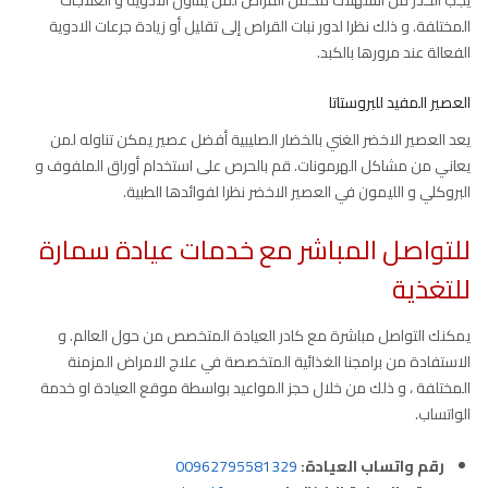
يجب الحذر من استهلاك مكمل القراص لمن يتناول الادوية و العلاجات
المختلفة. و ذلك نظرا لدور نبات القراص إلى تقليل أو زيادة جرعات الادوية
الفعالة عند مرورها بالكبد.
العصير المفيد للبروستاتا
يعد العصير الاخضر الغني بالخضار الصليبية أفضل عصير يمكن تناوله لمن
يعاني من مشاكل الهرمونات. قم بالحرص على استخدام أوراق الملفوف و
البروكلي و الليمون في العصير الاخضر نظرا لفوائدها الطبية.
للتواصل المباشر مع خدمات عيادة سمارة
للتغذية
يمكنك التواصل مباشرة مع كادر العيادة المتخصص من حول العالم. و
الاستفادة من برامجنا الغذائية المتخصصة في علاج الامراض المزمنة
المختلفة ، و ذلك من خلال حجز المواعيد بواسطة موقع العيادة او خدمة
الواتساب.
رقم واتساب العيادة:
00962795581329