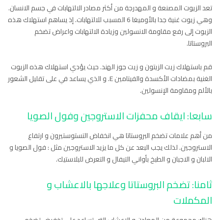
تعد الزيوت المصنعة و المهدرجة من أكثر مصادر الالتهابات في جسم الانسان.
وهي زيوت غنية جدا بالأوميغا 6 المسبب للالتهابات. إذ يساهم استهلاك هذه
الزيوت إلى رفع مقاومة الانسولين وزيادة الالتهابات واعراض تضخم
البروستاتا.
قم باستهلاك زيت الزيتون و زيت جوز الهند. حيث يؤدي استهلاك هذه الزيوت
الغنية بمضادات الأكسدة والفيتامين E. و الذي يساعد في على تقليل الشعور
بالألم ومقاومة الإنسولين.
سابعا: ايقاف محفزات الاستروجين وفول الصويا
من أهم علامات تضخم البروستاتا هي انخفاض التستوستيرون و ارتفاع
الاستروجين. لذلك يجب البعد عن كل ما يزيد الاستروجين مثل : فول الصويا و
الالبان و الاجبان و الطبخ بأواني التيفال و التعرض للبلاستيك.
ثامنا: تضخم البروستاتا وعلاجها بالاعشاب و
المكملات