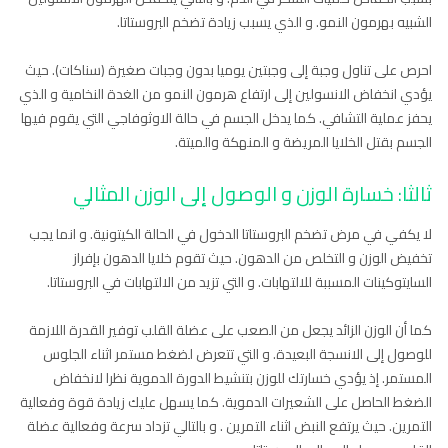
الشبيه بهرمون النمو. و الذي يسبب زيادة تضخم البروستاتا.
احرص على تناول وجبة إلى وجبتين يوميا بدون وجبات صغيرة (سناكات). حيث
يؤدي انخفاض الانسولين إلى ارتفاع هرمون النمو من الغدة النخامية و الذي
يحفز عملية التشافي. كما يدخل الجسم في حالة الاوثوفاجي التي يقوم فيها
الجسم بقتل الخلايا المريضة و المنهكة والميتة.
ثالثا: خسارة الوزن و الوصول إلى الوزن المثالي
لا يكفي في مرض تضخم البروستاتا الدخول في الحالة الكيتونية. و انما يجب
تخفيض الوزن و التخلص من الدهون. حيث تقوم خلايا الدهون بإفراز
السايتوكينات المسببة للالتهابات. و التي تزيد من الالتهابات في البروستاتا.
كما أن الوزن الزائد يجعل من الصعب على عضلة القلب توفير القدرة اللازمة
للوصول إلى الانسجة البعيدة. و التي تتعرض لضغط مستمر اثناء الجلوس
المستمر. إذ يؤدي خسارتك للوزن بتنشيط الدورة الدموية نظرا لانخفاض
الضغط الحاصل على الشعيرات الدموية. كما يسهل عليك زيادة قوة وفعالية
التمرين. حيث يرتفع النبض اثناء التمرين . و بالتالي تزداد سرعة وفعالية عضلة