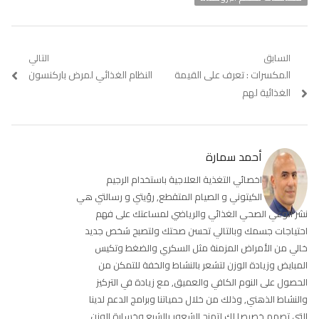
تصفّح
السابق
التالي
Previous
المكسرات : تعرف على القيمة
Next
النظام الغذائي لمرض باركنسون
المقالات
post:
post:
الغذائية لهم
أحمد سمارة
اخصائي التغذية العلاجية باستخدام الرجيم
الكيتوني و الصيام المتقطع, رؤيتي و رسالتي هي
نشر الوعي الصحي الغذائي والرياضي لمساعتك على فهم
احتياجات جسمك وبالتالي تحسن صحتك ولتصبح شخص جديد
خالي من الأمراض المزمنة مثل السكري والضغط وتكيس
المبايض وزيادة الوزن لتشعر بالنشاط والخفة للتمكن من
الحصول على النوم الكافي والعميق, مع زيادة في التركيز
والنشاط الذهني, وذلك من خلال حمياتنا وبرامج الدعم لدينا
التي تصمم خصيصا لك لتمنح الشعور بالشبع وخسارة الوزن