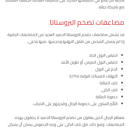
سريعا من يبالغ في ممارستها القدرة على ممارسة العلاقة الجنسية السليمة
مع شريكة حياته.
مضاعفات تضخم البروستاتا
قد تشمل مضاعفات تضخم البروستاتا الحميد العديد من المضاعفات الجانبية.
إذا لم يتمكن الشخص من تقليل التهابها وحجمها. ،منها ما يلي:
احتباس البول الحاد
احتباس البول المزمن، أو طويل الأمد
الدم في البول
التهابات المسالك البولية (UTIs)
تلف المثانة
تلف الكلى
حصوة المثانة
التأثير السلبي على خصوبة الرجال وقدرتهم على الانجاب.
معظم الرجال الذين يعانون من تضخم البروستاتا الحميد لا يصابون بهذه
المضاعفات. ومع ذلك، فإن تلف الكلى على وجه الخصوص يمكن أن يشكل