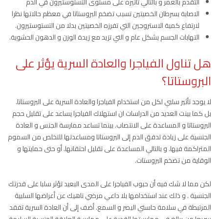
التقدم بالعمر و بالتالي تأثيره على مستوى التستوستيرون في الدم
الاصابة بسرطان الخصيتين تسبب تضخم البروستاتا في معظم حالاتها نظرا
لارتفاع كمية الاستروجين التي تفرزه الخصيتين بدلا من التستوستيرون.
التهابات الجسم بشكل عام و التي تزيد مع زيدة الوزن و الدهون الحشوية.
هل تناول الفياجرا والعادة السرية يؤثر على
البروستاتا؟
لا يوجد تأثير سلبي لكل من استخدام الفياجرا والعادة السرية على البروستاتا.
بل كما بينت العديد من الدراسات ان استهلاك الفياجرا يساعد على تقليل حجم
البروستاتا و المساعدة على الانتصاب. بينما تساعد ممارسة الجنس و العادة
الجنسية على زيادة تدفق الدم إلى البروستاتا ومساعدتها للتخلص من السموم
المتراكمة فيها. و بالتالي المساعدة على تقليل احتقانها. أو حتى حمايتها و
الوقاية من تضخم البروستات.
لكن مما لا شك فيه أن حبوب الفياجرا على المدى البعيد تؤثر سلبا على قدرتك
الجنسية . و ذلك عند استخدامها بلا داعي مرضي ناهيك عن أعراضها السلبية
المرتبطة في سلامة حاستي البصر و السمع. أضف إلى أن العادة السرية تفقد