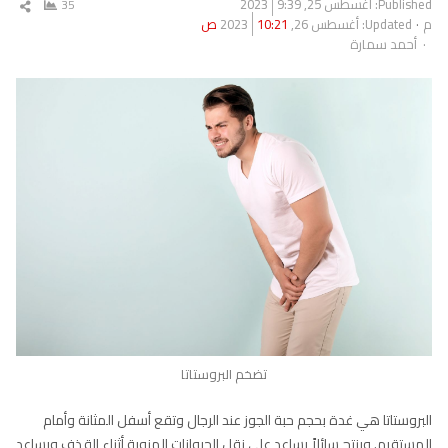
Published:
أغسطس 25, 2023
9:39
35
شار
م
Updated: أغسطس 26, 2023
10:21 ص
المق
Author
أحمد سمارة
تضخم البروستاتا
البروستاتا هي غدة بحجم حبة الجوز عند الرجال وتقع أسفل المثانة وأمام
المستقيم. وينتج سائلاً يساعد على نقل الحيوانات المنوية أثناء القذف ويساعد