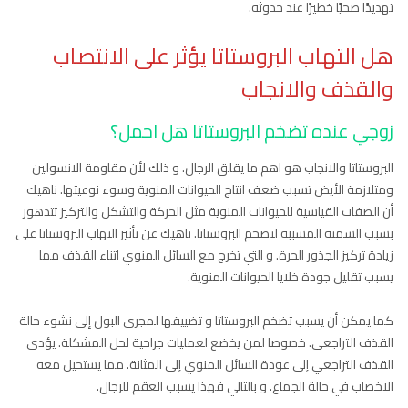
تهديدًا صحيًا خطيرًا عند حدوثه.
هل التهاب البروستاتا يؤثر على الانتصاب
والقذف والانجاب
زوجي عنده تضخم البروستاتا هل احمل؟
البروستاتا والانجاب هو اهم ما يقلق الرجال. و ذلك لأن مقاومة الانسولين
ومتلازمة الأيض تسبب ضعف انتاج الحيوانات المنوية وسوء نوعيتها. ناهيك
أن الصفات القياسية للحيوانات المنوية مثل الحركة والتشكل والتركيز تتدهور
بسبب السمنة المسببة لتضخم البروستاتا. ناهيك عن تأثير التهاب البروستاتا على
زيادة تركيز الجذور الحرة. و التي تخرج مع السائل المنوي اثناء القذف مما
يسبب تقليل جودة خلايا الحيوانات المنوية.
كما يمكن أن يسبب تضخم البروستاتا و تضييقها لمجرى البول إلى نشوء حالة
القذف التراجعي. خصوصا لمن يخضع لعمليات جراحية لحل المشكلة. يؤدي
القذف التراجعي إلى عودة السائل المنوي إلى المثانة. مما يستحيل معه
الاخصاب في حالة الجماع. و بالتالي فهذا يسبب العقم للرجال.