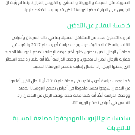
الدموية. مثل السباحة و الهرولة و المشي و الكروس(الغزال). بينما لم يثبت ان
الجلوس على الدراجة مضر للبروستاتا لكن قد يسبب بالضغط عليها.
خامسا: الاقلاع عن التدخين
تم ربط التدخين بعدد من المشاكل الصحية. بما في ذلك السرطان وأمراض
القلب والسكتة الدماغية. حيث وجدت دراسة أجريت عام 2017 ونشرت في
مجلة أن الرجال الذين يدخنون كانوا أكثر عرضة للإصابة بتضخم البروستاتا الحميد
مقارنة بالرجال الذين لا يدخنون. و وجدت الدراسة أيضًا أنه كلما زاد عدد السجائر
التي يدخنها الرجل، زاد احتمال إصابته بتضخم البروستاتا الحميد.
كما وجدت دراسة أخرى، نشرت في مجلة عام 2018، أن الرجال الذين أقلعوا
عن التدخين شهدوا تحسنا ملحوظا في أعراض تضخم البروستاتا الحميد.
ووجدت الدراسة أيضًا أنه كلما طالت مدة توقف الرجل عن التدخين، زاد
التحسن في أعراض تضخم البروستاتا.
سادسا: منع الزيوت المهدرجة والمصنعة المسببة
للالتهابات