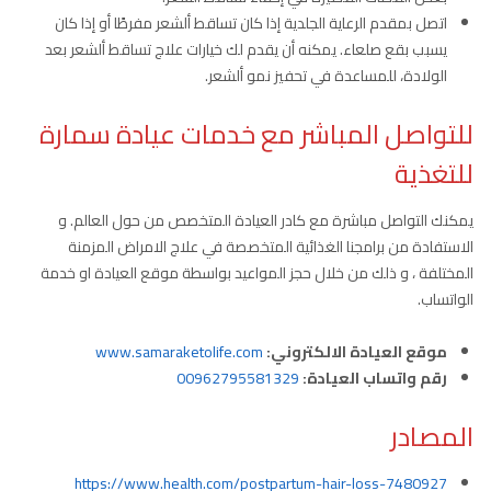
اتصل بمقدم الرعاية الجلدية إذا كان تساقط ألشعر مفرطًا أو إذا كان
يسبب بقع صلعاء. يمكنه أن يقدم لك خيارات علاج تساقط ألشعر بعد
الولادة، للمساعدة في تحفيز نمو ألشعر.
للتواصل المباشر مع خدمات عيادة سمارة
للتغذية
يمكنك التواصل مباشرة مع كادر العيادة المتخصص من حول العالم. و
الاستفادة من برامجنا الغذائية المتخصصة في علاج الامراض المزمنة
المختلفة ، و ذلك من خلال حجز المواعيد بواسطة موقع العيادة او خدمة
الواتساب.
موقع العيادة الالكتروني:
www.samaraketolife.com
رقم واتساب العيادة:
00962795581329
المصادر
https://www.health.com/postpartum-hair-loss-7480927