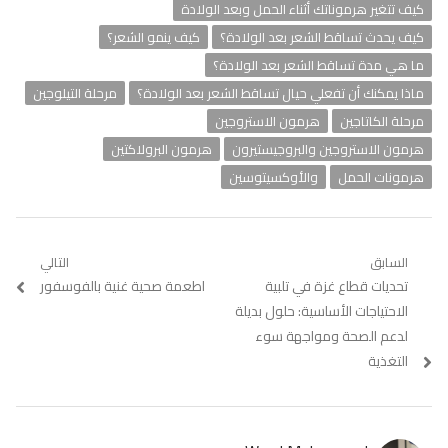
كيف تتغير هرموناتك أثناء الحمل وبعد الولادة
كيف يحدث تساقط الشعر بعد الولادة؟
كيف ينمو الشعر؟
ما هي مدة تساقط الشعر بعد الولادة؟
ماذا يمكنك أن تفعلي حيال تساقط الشعر بعد الولادة؟
مرحلة التيلوجين
مرحلة الكاتاجين
هرمون الاستروجين
هرمون الاستروجين والبروجيستيرون
هرمون البرولاكتين
هرمونات الحمل
والأوكسيتوسين
تصفّح
السابق
التالي
Previous
تحديات قطاع غزة في تلبية
Next
اطعمة صحية غنية بالفوسفور
المقالات
post:
post:
الاحتياجات الأساسية: حلول بديلة
لدعم الصحة ومواجهة سوء
التغذية