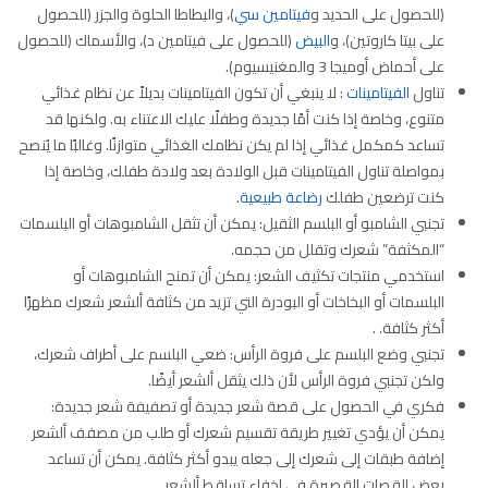
(للحصول على الحديد و
فيتامين سي
)، والبطاطا الحلوة والجزر (للحصول
على بيتا كاروتين)، و
البيض
(للحصول على فيتامين د)، والأسماك (للحصول
على أحماض أوميجا 3 والمغنيسيوم).
تناول
الفيتامينات
: لا ينبغي أن تكون الفيتامينات بديلاً عن نظام غذائي
متنوع، وخاصة إذا كنت أمًا جديدة وطفلًا عليك الاعتناء به. ولكنها قد
تساعد كمكمل غذائي إذا لم يكن نظامك الغذائي متوازنًا. وغالبًا ما يُنصح
بمواصلة تناول الفيتامينات قبل الولادة بعد ولادة طفلك، وخاصة إذا
كنت ترضعين طفلك
رضاعة طبيعية
.
تجنبي الشامبو أو البلسم الثقيل: يمكن أن تثقل الشامبوهات أو البلسمات
“المكثفة” شعرك وتقلل من حجمه.
استخدمي منتجات تكثيف الشعر: يمكن أن تمنح الشامبوهات أو
البلسمات أو البخاخات أو البودرة التي تزيد من كثافة ألشعر شعرك مظهرًا
أكثر كثافة. .
تجنبي وضع البلسم على فروة الرأس: ضعي البلسم على أطراف شعرك،
ولكن تجنبي فروة الرأس لأن ذلك يثقل ألشعر أيضًا.
فكري في الحصول على قصة شعر جديدة أو تصفيفة شعر جديدة:
يمكن أن يؤدي تغيير طريقة تقسيم شعرك أو طلب من مصفف ألشعر
إضافة طبقات إلى شعرك إلى جعله يبدو أكثر كثافة. يمكن أن تساعد
بعض القصات القصيرة في إخفاء تساقط ألشعر.