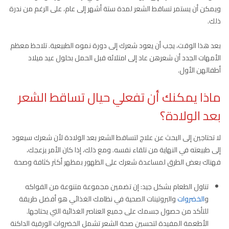
ويمكن أن يستمر تساقط الشعر لمدة ستة أشهر إلى عام، على الرغم من ندرة
ذلك.
بعد هذا الوقت، يجب أن يعود شعرك إلى دورة نموه الطبيعية. تلاحظ معظم
الأمهات الجدد أن شعرهن عاد إلى امتلائه قبل الحمل بحلول عيد ميلاد
أطفالهن الأول.
ماذا يمكنك أن تفعلي حيال تساقط الشعر
بعد الولادة؟
لا تحتاجين إلى البحث عن علاج لتساقط الشعر بعد الولادة لأن شعرك سيعود
إلى طبيعته في النهاية من تلقاء نفسه. ومع ذلك، إذا كان الأمر يزعجك،
فهناك بعض الطرق لمساعدة شعرك على الظهور بمظهر أكثر كثافة وصحة
تناول الطعام بشكل جيد: إن تضمين مجموعة متنوعة من الفواكه
و
الخضروات
والبروتينات الصحية في نظامك الغذائي هو أفضل طريقة
للتأكد من حصول جسمك على جميع العناصر الغذائية التي يحتاجها.
الأطعمة المفيدة لتحسين صحة الشعر تشمل الخضروات الورقية الداكنة