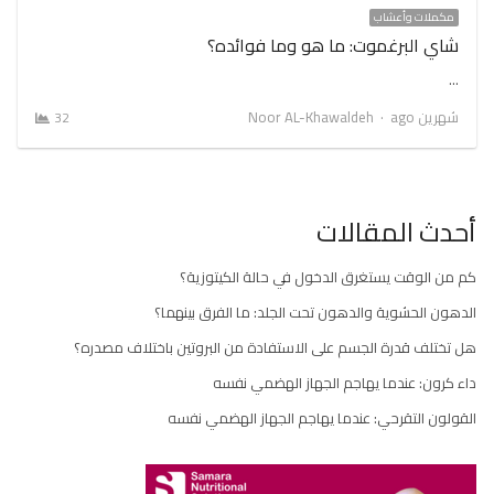
مكملات وأعشاب
شاي البرغموت: ما هو وما فوائده؟
…
Author
شهرين ago
Noor AL-Khawaldeh
32
أحدث المقالات
كم من الوقت يستغرق الدخول في حالة الكيتوزية؟
الدهون الحشوية والدهون تحت الجلد: ما الفرق بينهما؟
هل تختلف قدرة الجسم على الاستفادة من البروتين باختلاف مصدره؟
داء كرون: عندما يهاجم الجهاز الهضمي نفسه
القولون التقرحي: عندما يهاجم الجهاز الهضمي نفسه