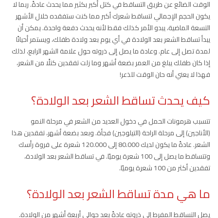
الوقت الضائع عن طريق التساقط في كتل أكبر بكثير مما يحدث عادةً. ربما لا
يكون الحجم الإجمالي لتساقط شعرك أكبر مما كنت ستفقده خلال الأشهر
التسعة الماضية، يبدو الأمر كذلك فقط لأنه يحدث دفعة واحدة. يمكن أن
يبدأ تساقط الشعر بعد الولادة في أي يوم بعد ولادة طفلك، ويستمر أحيانًا
لمدة تصل إلى عام. وعادة ما يصل إلى ذروته حول علامة الشهر الرابع، لذلك
إذا كان طفلك يبلغ من العمر بضعة أشهر وما زلت تفقدين كتلًا من الشعر،
فهذا لا يعني أنه حان الوقت للذعر!
كيف يحدث تساقط الشعر بعد الولادة؟
تتسبب هرمونات الحمل في دخول العديد من الشعر في مرحلة النمو
(الأناجين) إلى مرحلة الراحة (التيلوجين) فجأة. وبعد بضعة أشهر، تفقدين هذا
الشعر. عادةً ما يكون لديك 80.000 إلى 120.000 شعرة على فروة رأسك
وتتساقط ما يصل إلى 100 شعرة يوميًا. في تساقط الشعر بعد الولادة،
تفقدين أكثر من 100 شعرة يوميًا.
ما هي مدة تساقط الشعر بعد الولادة؟
يصل التساقط المفرط إلى ذروته عادةً بعد حوالي أربعة أشهر من الولادة.