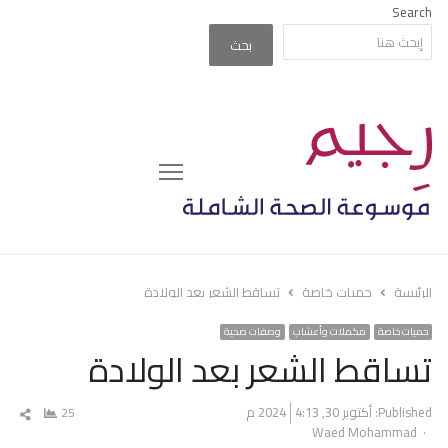
Search
بحث
Menu
الرئيسة
حميات خاصة
تساقط الشعر بعد الولادة
حميات خاصة
مكملات وأعشاب
وصفات صحية
تساقط الشعر بعد الولادة
Published:
أكتوبر 30, 2024
4:13 م
25
شار
Author
Waed Mohammad
المق