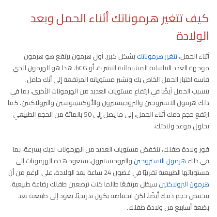
كيف تتغير هرموناتك أثناء الحمل وبعد
الولادة
أثناء الحمل،
تتغير هرموناتك
بشكل كبير. أول هرمون يرتفع هو هرمون
موجهة الغدد التناسلية المشيمائية البشرية، أو hCG. هذا هو الهرمون الذي
قاسه اختبار الحمل الخاص بك وتشير مستوياته المرتفعة إلى أنك حامل.
يتسبب الحمل أيضًا في ارتفاع مستويات العديد من الهرمونات الأخرى، بما في
ذلك هرمون الاستروجين والبروجيستيرون والأوكسيتوسين والبرولاكتين. كما
ارتفع حجم دمك أثناء الحمل، إلى ما يصل إلى 50 بالمائة من الحجم الطبيعي
بحلول موعد ولادتك.
فور ولادة طفلك، تنخفض مستويات العديد من الهرمونات لديك بسرعة، بما
في ذلك
هرمون الاستروجين
والبروجيستيرون. ستعود هذه الهرمونات إلى
مستوياتها الطبيعية تقريبًا في غضون 24 ساعة بعد الولادة، على الرغم من أن
هرمون البرولاكتين
سيظل مرتفعًا طالما كنت ترضعين طفلك رضاعة طبيعية.
ينخفض ​​حجم دمك أيضًا، لكن انخفاضه يكون تدريجيًا. يعود إلى طبيعته بعد
بضعة أسابيع من ولادة طفلك.