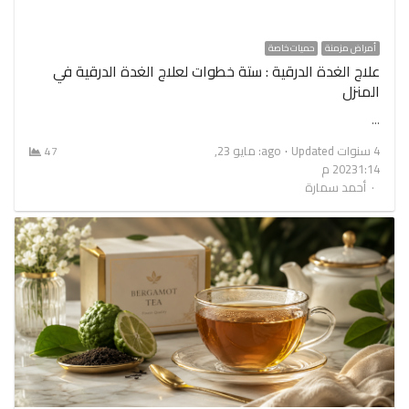
أمراض مزمنة
حميات خاصة
علاج الغدة الدرقية : ستة خطوات لعلاج الغدة الدرقية في
المنزل
…
4 سنوات ago
Updated: مايو 23,
47
1:14 م
2023
Author
أحمد سمارة