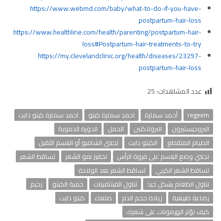
https://www.webmd.com/baby/what-to-do-if-you-have-
postpartum-hair-loss
https://www.healthline.com/health/parenting/postpartum-hair-
loss#Postpartum-hair-treatments-to-try
https://my.clevelandclinic.org/health/diseases/23297-
postpartum-hair-loss
عدد المشاهدات:
25
regeem
أحمد سمارة
احمد سمارة كيتو
احمد سمارة كيتو دايت
البروجيستيرون
البرولاكتين
الحمل
الدورة الدموية
الصيام المتقطع
الكيتو دايت
تجنبي الشامبو أو البلسم الثقيل
تجنبي وضع البلسم على فروة الرأس
تحفيز نمو الشعر
تساقط الشعر
تساقط الشعر الكربي
تساقط الشعر بعد الولادة
تناول الطعام بشكل جيد
تناول الفيتامينات
حمية الكيتو
رجيم
رضاعة طبيعية
زيادة حجم الدم
صلعاء
كيتو دايت
كيف تؤثر الهرمونات على شعرك