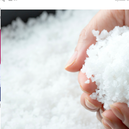
ال
د
ا
إ