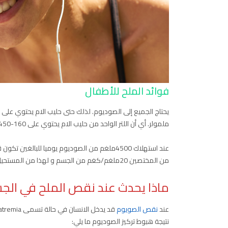
فوائد الملح للأطفال
ملمولر. أي أن اللتر الواحد من حليب الام يحتوي على 160-450ملغم من الصوديوم و هو ما يكافىء 20-56 ملغم/كغم من وزن الجسم.
من المختصين 20ملغم/كغم من الجسم و لهذا من المستحيل أن تقلل الاستهلاك دون 1500ملغم من الصوديوم يوميا.
ماذا يحدث عند نقص الملح في الج
عند
نقص الصويوم
نتيجة هبوط تركيز الصوديوم ما يلي: