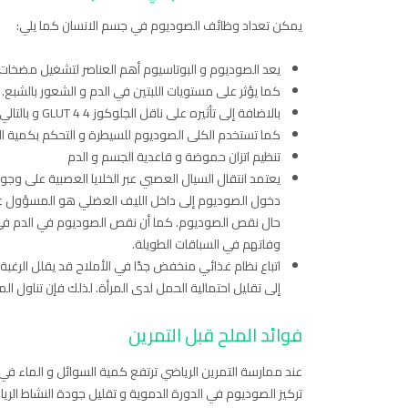
يمكن تعداد وظائف الصوديوم في جسم الانسان كما يلي:
يعد الصوديوم و البوتاسيوم أهم العناصر لتشغيل مضخات ا
كما يؤثر على مستويات اللبتين في الدم و الشعور بالشبع.
بالاضافة إلى تأثيره على ناقل الجلوكوز 4 GLUT 4 و بالتالي علاقته المباشرة في التحكم
كما تستخدم الكلى الصوديوم للسيطرة و التحكم بكمية 
تنظيم اتزان حموضة و قاعدية الجسم و الدم
يعتمد انتقال السيال العصبي عبر الخلايا العصبية على وجود 
دخول الصوديوم إلى داخل الليف العضلي هو المسؤول عن 
حال نقص الصوديوم. كما أن نقص الصوديوم في الدم في
وفاتهم في السباقات الطويلة.
اتباع نظام غذائي منخفض جدًا في الأملاح قد يقلل الرغبة
إلى تقليل احتمالية الحمل لدى المرأة. لذلك فإن تناول الم
فوائد الملح قبل التمرين
عند ممارسة التمرين الرياضي ترتفع كمية السوائل و الماء في
تركيز الصوديوم في الدورة الدموية و تقليل جودة النشاط الري