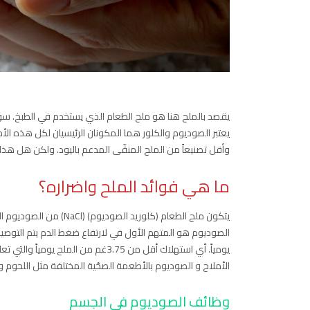
يقصد بالملح هنا هو ملح الطعام الذي يستخدم في الطبخ. سواء ك
يعتبر الصوديوم والكلور هما المكونان الرئيسيان لكل هذه الأملاح
وأقل تصنيعاً من الملح المنقّى المدعم باليود. ولكن هل هذا ا
ما هي فوائد الملح واضراره؟
يومياً. أي استهلاك أقل من 3.75غم 
الأملاح و الصوديوم بالأطعمة الصحّية المختلفة مثل اللحوم و
وظائف الصوديوم في الجسم