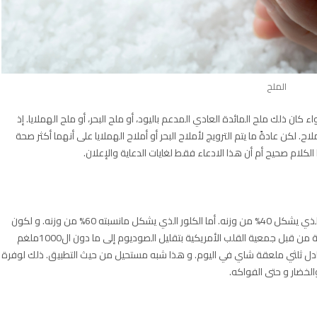
الملح
ان ذلك ملح المائدة العادي المدعم باليود، أو ملح البحر، أو ملح الهملايا. إذ
. لكن عادةً ما يتم الترويج لأملاح البحر أو أملاح الهملايا على أنهما أكثر صحة
لكلام صحيح أم أن هذا الادعاء فقط لغايات الدعاية والإعلان.
يتكون ملح الطعام (كلوريد الصوديوم) (NaCl) من الصوديوم الذي يشكل 40% من وزنه. أما الكلور الذي يشكل مانسبته 60% من وزنه. و لكون
الصوديوم هو المتهم الأول في لارتفاع ضغط الدم يتم التوصية من قبل جمعية القلب الأمريكية بتقليل الصوديوم إلى ما دون ال1000ملغم
من الملح يومياً والتي تعادل ثلثي ملعقة شاي في اليوم. و هذا شبه مستحيل من حيث التطبيق. ذلك لوفرة
الخضار و حتى الفواكه.