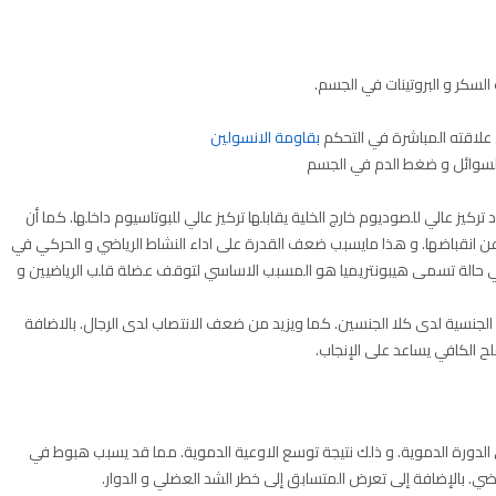
لسكر و البروتينات في الجسم.
بقاومة الانسولين
السوائل و ضغط الدم في الجسم
تركيز عالي للصوديوم خارج الخلية يقابلها تركيز عالي للبوتاسيوم داخلها. كما أن
انقباضها. و هذا مايسبب ضعف القدرة على اداء النشاط الرياضي و الحركي في
 حالة تسمى هيبونتريميا هو المسبب الاساسي لتوقف عضلة قلب الرياضيين و
 الجنسية لدى كلا الجنسين. كما ويزيد من ضعف الانتصاب لدى الرجال. بالاضافة
لح الكافي يساعد على الإنجاب.
 الدورة الدموية. و ذلك نتيجة توسع الاوعية الدموية. مما قد يسبب هبوط في
اضي. بالإضافة إلى تعرض المتسابق إلى خطر الشد العضلي و الدوار.