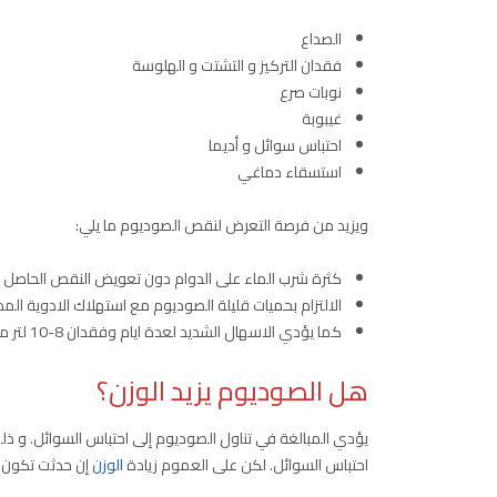
الصداع
فقدان التركيز و التشتت و الهلوسة
نوبات صرع
غيبوبة
احتباس سوائل و أديما
استسقاء دماغي
ويزيد من فرصة التعرض لنقص الصوديوم ما يلي:
كثرة شرب الماء على الدوام دون تعويض النقص الحاصل في 
الالتزام بحميات قليلة الصوديوم مع استهلاك الادوية الم
كما يؤدي الاسهال الشديد لعدة ايام وفقدان 8-10 لتر من السوائل يوميا إلى نقص الصوديوم المفرط
هل الصوديوم يزيد الوزن؟
يؤدي المبالغة في تناول الصوديوم إلى احتباس السوائل. و 
احتباس السوائل. لكن على العموم زيادة
الوزن
إن حدثت تكون ز