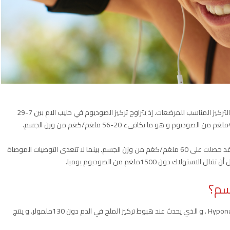
يحتاج الجميع إلى الصوديوم. لذلك حتى حليب الام يحتوي على التركيز المناسب للمرضعات. إذ يتراوح تركيز الصوديوم في حليب الام بين 7-29
عند استهلاك 4500ملغم من الصوديوم يوميا للبالغين تكون قد حصلت على 60 ملغم/كغم من وزن الجسم. بينما لا تتعدى التوصيات الموصاة
سم؟
قد يدخل الانسان في حالة تسمى Hyponatremia . و الذي يحدث عند هبوط تركيز الملح في الدم دون 130ملمولر. و ينتج