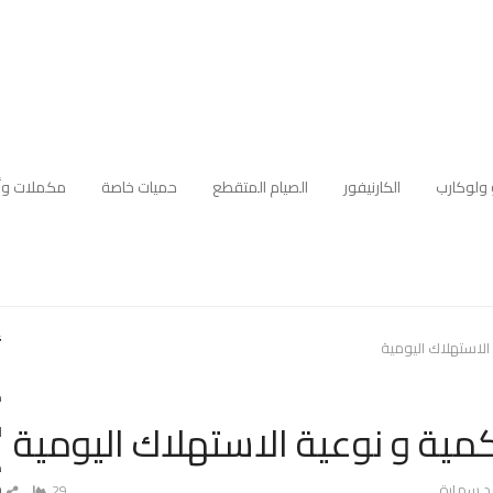
 ولوكارب
الكارنيفور
الصيام المتقطع
حميات خاصة
مكملات وأ
أ
 الاستهلاك اليومية
ك
كمية و نوعية الاستهلاك اليومية
ا
ه
Aut
م
د سمارة
29
ش