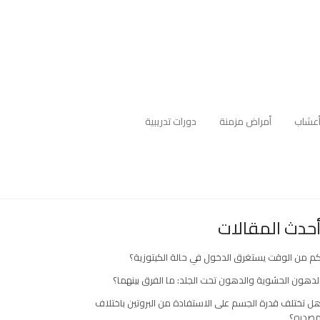
عشاب
أمراض مزمنة
دورات تدريبية
حدث المقالات
م من الوقت يستغرق الدخول في حالة الكيتوزية؟
لدهون الحشوية والدهون تحت الجلد: ما الفرق بينهما؟
ل تختلف قدرة الجسم على الاستفادة من البروتين باختلاف
صدره؟
ارك