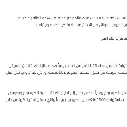
 بسبب الجفاف مع شرب مياه مالحة غير عذبة. في هذه الحالة يزداد تركيز
نتيجة خروج السوائل من الدماغ مسببة تقلص حجمه وجفافه.
 شرب ماء البحر.
بناءً على الدراسات المنشودة وآراء المختصين في الحميات الكيتونية، فاستهلاكك 11.25غم من الملح يومياً يعد ممتاز لمنع فقدان السوائل
ة اليومية من خلال الأملاح المتوفرة بالأطعمة. و التي يتم تناولها حتى قبل
 طعامك اليومي حتى بدون إضافة الملح 1500ملغم من الصوديوم يومياً. و حتى تصل إلى احتياجاتك الأساسية للصوديوم وتعويض
الفاقد في عملية التبول أثناء التزامك بالحمية الكيتونية. لذلك يجب استهلاك 4500ملغم من الصوديوم يومياً والتي يمكن استهلاكها من خلال