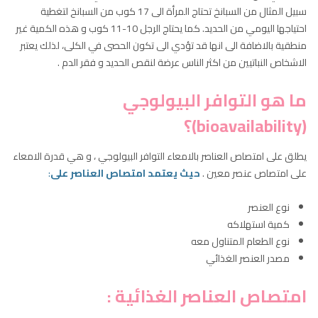
سبيل المثال من السبانخ تحتاج المرأة الى 17 كوب من السبانخ لتغطية
احتياجها اليومي من الحديد. كما يحتاج الرجل 10-11 كوب و هذه الكمية غير
منطقية بالاضافة الى انها قد تؤدي الى تكون الحصى في الكلى، لذلك يعتبر
الاشخاص النباتيين من اكثر الناس عرضة لنقص الحديد و فقر الدم .
ما هو التوافر البيولوجي
(bioavailability)؟
يطلق على امتصاص العناصر بالامعاء التوافر البيولوجي
، و هي قدرة الامعاء
على امتصاص عنصر معين .
حيث يعتمد
امتصاص العناصر على
:
نوع العنصر
كمية استهلاكه
نوع الطعام المتناول معه
مصدر العنصر الغذائي
امتصاص العناصر الغذائية :