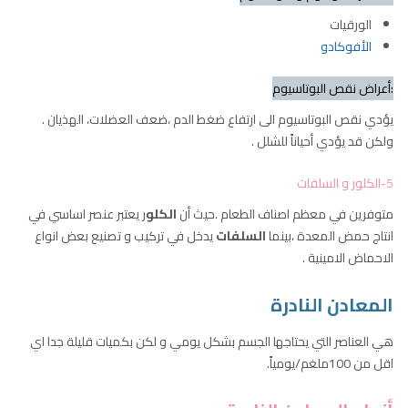
الورقيات
الأفوكادو
:أعراض نقص البوتاسيوم
يؤدي نقص البوتاسيوم الى ارتفاع ضغط الدم ،ضعف العضلات، الهذيان .
ولكن قد يؤدي أحياناً للشلل .
5-الكلور و السلفات
متوفرين في معظم اصناف الطعام .حيث أن
الكلو
ر يعتبر عنصر اساسي في
انتاج حمض المعدة ،بينما
السلفات
يدخل في تركيب و تصنيع بعض انواع
الاحماض الامينية .
المعادن النادرة
هي العناصر التي يحتاجها الجسم بشكل يومي و لكن بكميات قليلة جدا اي
اقل من 100ملغم/يومياً.