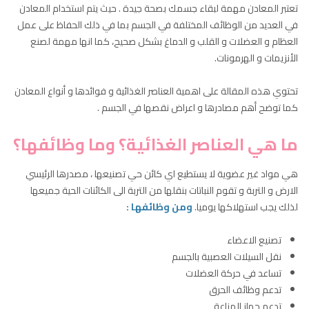
تعتبر المعادن مهمة لبقاء جسمك بصحة جيدة . حيث يتم استخدام المعادن
في العديد من الوظائف المختلفة في الجسم بما في ذلك الحفاظ على عمل
العظام و العضلات و القلب و الدماغ بشكل صحيح، كما انها مهمة لصنع
الأنزيمات و الهرمونات.
تحتوي هذه المقالة على اهمية العناصر الغذائية و فوائدها و أنواع المعادن
كما توضح أهم مصادرها و اعراض نقصها في
الجسم .
ما هي العناصر الغذائية؟ وما وظائفها؟
هي مواد غير عضوية لا يستطيع اي كائن حي تصنيعها ، مصدرها الرئيسي
الارض و التربة و تقوم النباتات بنقلها من التربة الى الكائنات الحية جميعها
لذلك يجب استهلاكها يوميا.
ومن وظائفها
:
تصنيع الاعضاء
نقل السيلات العصبية بالجسم
تساعد في حركة العضلات
تدعم وظائف الحرق
تدعم جهاز المناعة