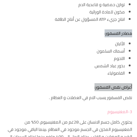
توازن حمضية و قاعدية الدم
مكون للمادة الوراثية
انتاج جزيء ATP المسؤول عن أنتاج الطاقة
مصادر الفسفور:
الألبان
أسماك السلمون
اللحوم
بذور عباد الشمس
الفاصولياء
أعراض نقص الفسفور:
نقص الفسفور يسبب الام في العضلات و العظام .
3-المغنيسيوم
يحتوي كامل جسم الانسان على 28غم من المغنيسيوم، 50% من
المغنيسيوم المخزن في الجسم موجود في العظام ،بينما الباقي موجود في
الكبد و العضلات و القلب. يحتاج الرجل الى 400 ملغم بينما تحتاج السيدات الى