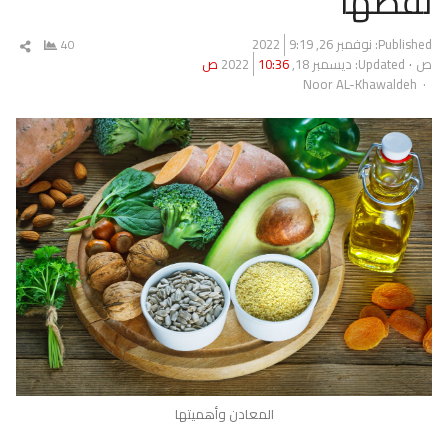
نقصها
Published:
نوفمبر 26, 2022
9:19
40
شار
ص
Updated: ديسمبر 18, 2022
10:36 ص
المق
Author
Noor AL-Khawaldeh
المعادن وأهميتها