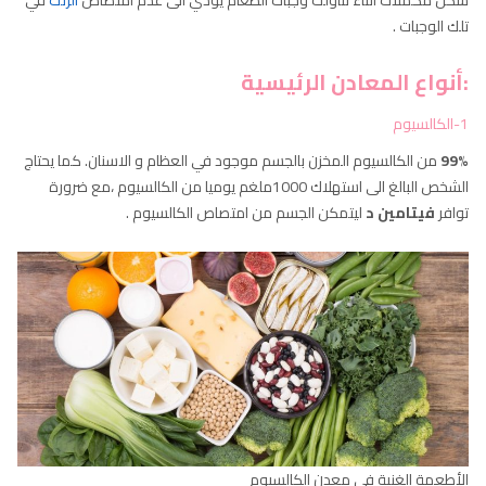
شكل مكملات اثناء تناولك وجبات الطعام يؤدي الى عدم امتصاص
الزنك
في
تلك الوجبات .
:أنواع المعادن الرئيسية
1-الكالسيوم
99%
من الكالسيوم المخزن بالجسم موجود في العظام و الاسنان. كما يحتاج
الشخص البالغ الى استهلاك 1000ملغم يوميا من الكالسيوم ،مع ضرورة
توافر
فيتامين د
ليتمكن الجسم من امتصاص الكالسيوم .
الأطعمة الغنية في معدن الكالسيوم