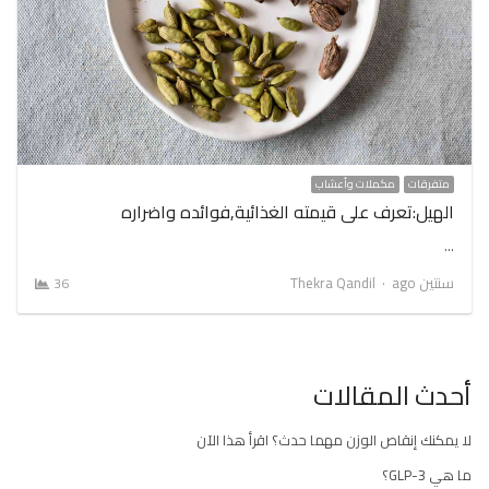
متفرقات
مكملات وأعشاب
الهيل:تعرف على قيمته الغذائية,فوائده واضراره
…
Author
سنتين ago
Thekra Qandil
36
أحدث المقالات
لا يمكنك إنقاص الوزن مهما حدث؟ اقرأ هذا الآن
ما هي GLP-3؟