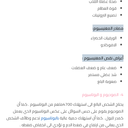
صحة عضلة القلب
قوة العظام
تصنيع البروتينات
مصادر المغنيسيوم:
الورقيات الخضراء
الافوكادو
أعراض نقص المغنيسيوم :
ضعف عام و ضعف العضلات
شد عضلي مستمر
صعوبة البلع
4- الصوديوم و البوتاسيوم
يحتاج الشخص البالغ الى استهلاك 4700ملغم من البوتاسيوم . كما أن
الصوديوم يقوم على حبس السوائل على عكس البوتاسيوم الذي يعمل
كمدر للبول . كما أن استهلاك حمية عالية
بالبوتاسيوم
تدعم وظائف الشخص
الذي يعاني من ارتفاع في ضغط الدم و تؤدي الى انخفاض ضغطه .