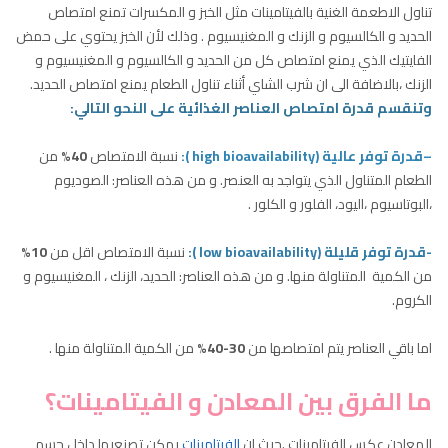
تناول الاطعمة الغنية بالفيتامينات مثل الخبز و المكسرات تمنع امتصاص
الحديد و الكالسيوم و الزنك و المغنيسيوم . وذلك لأن الخبز يحتوي على حمض
الفايتيك الذي يمنع امتصاص كل من الحديد و الكالسيوم و المغنيسيوم و
الزنك ،بالاضافة الى ان شرب الشاي أثناء تناول الطعام يمنع امتصاص الحديد.
وتنقسم قدرة امتصاص العناصر الغذائية على النحو التالي:
–
قدرة توفر عالية (high bioavailability ):
نسبة الامتصاص
40%
من
الطعام المتناول الذي يتواجد به العنصر. و من هذه العناصر: الصوديوم
،البوتاسيوم ،اليود، الفلور و الكلور .
-قدرة توفر قليلة (low bioavailability ):
نسبة الامتصاص اقل من
10%
من الكمية المتناولة منها. و من هذه العناصر: الحديد، الزنك ، المغنيسيوم و
الكروم.
اما باقي العناصر يتم امتصاصها من
30-40%
من الكمية المتناولة منها .
ما الفرق بين المعادن و الفيتامينات؟
المعادن عكس الفيتامينات .حيث ان
الفيتامينات
يمكن تصنعيها داخل جسم