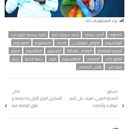
عدد المشاهدات:
40
regeem
أحمد سمارة
احمد سمارة كيتو
احمد سمارة كيتو دايت
البوتاسيوم
التوافر_البيولوجي
الحديد
السيلينيوم
الصوديوم
الصيام المتقطع
العناصر_الغذائية
الفسفور
الكالسيوم
الكيتو
الكيتو دايت
المعادن
المغنيسيوم
اليود
حمية الكيتو
رجيم
كيتو دايت
نقص_المعادن
تصفّح
السابق
التالي
Previous
الصمغ العربي: تعرف على أهم
Next
السكري النوع الأول:ما اعراضه و
المقالات
post:
post:
فوائده وأضراره
طرق الوقاية منه