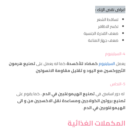
اعراض نقص الزنك :
تساقط الشعر
تكسر الاظافر
ضعف القدرة الجنسية
ضعف جهاز المناعة
4-السيلينيوم
يعمل
السيلينيوم
كمضاد للأكسدة
كما انه يعمل على
تصنيع هرمون
الثيروكسين مع اليود و تقليل مقاومة
الانسولين
5-النحاس
له دور اساسي في
تصنيع الهيموغلبين في الدم
، كما يقوم على
تصنيع بروتين الكولاجين
ومساعدة نقل الاكسجين من و الى
الهيموغلوبين في الدم
.
المكملات الغذائية