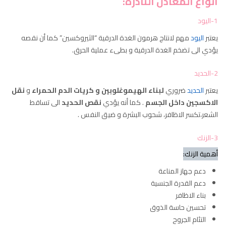
أنواع المعادن النادرة:
1-اليود
يعتبر
اليود
مهم لانتاج هرمون الغدة الدرقية “الثيروكسين” كما أن نقصه
يؤدي الى تضخم الغدة الدرقية و بطىء عملية الحرق.
2-الحديد
يعتبر
الحديد
ضروري
لبناء الهيموغلوبين و كريات الدم الحمراء
و
نقل
الاكسجين داخل الجسم
. كما أنه يؤدي
نقص
الحديد
الى تساقط
الشعر،تكسر الاظافر، شحوب البشرة و ضيق النفس .
3-الزنك
أهمية الزنك:
دعم جهاز المناعة
دعم القدرة الجنسية
بناء الاظافر
تحسين حاسة الذوق
التئام الجروح