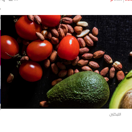
ال
د
ا
إ
الليكتين