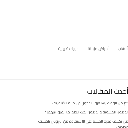
عشاب
أمراض مزمنة
دورات تدريبية
حدث المقالات
م من الوقت يستغرق الدخول في حالة الكيتوزية؟
لدهون الحشوية والدهون تحت الجلد: ما الفرق بينهما؟
ل تختلف قدرة الجسم على الاستفادة من البروتين باختلاف
صدره؟
ارك