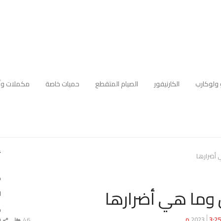
 ولوكارب
الكارنيفور
الصيام المتقطع
حميات خاصة
مكملات وأ
أ
 أضرارها
ك
ن وما هي أضرارها
ا
ه
م
3:25 م
46
ش