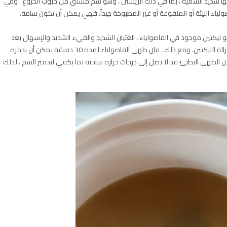
عضها شديد السمية ، بما في ذلك الريسين ، وهو سم مشتق من حبوب الخروع . وفي
ولياء النيئة أو المنقوعة أو غير المطبوخة جيداً. فهي يمكن أن تكون سامة.
 المثال ، يمكن أن يسبب phytohemagglutinin ، وهو ليكتين موجود في الفاصولياء ، الغثيان الشديد والقيء الشديد والإسهال بعد
تناول 4 أو 5 حبات نيئة فقط. ولكن نقع الفاصولياء لا يكفي لإزالة الليكتين. ومع ذلك ، فإن طهي الفاصولياء لمدة 30 دقيقة يمكن أن يدمره
أن الطهي البطيئ قد لا يصل إلى درجات حرارة ساخنة بما يكفي لتدمير السم ، لذلك