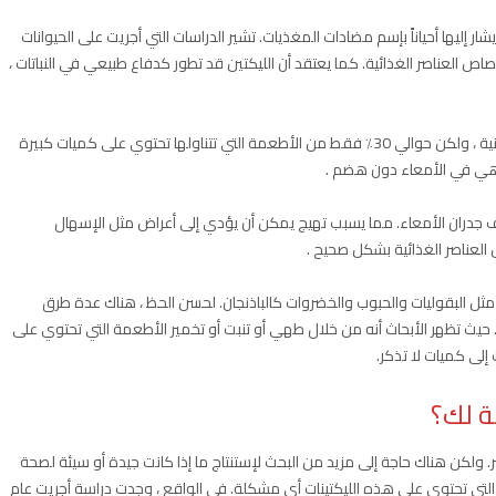
ار إليها أحياناً بإسم مضادات المغذيات. تشير الدراسات التي أجريت على الحيوانات
 العناصر الغذائية. كما يعتقد أن الليكتين قد تطور كدفاع طبيعي في النباتات ،
تم العثور على الليكتين في العديد من الأطعمة النباتية والحيوانية ، ولكن حوالي 30٪ فقط من الأطعمة التي تتناولها تحتوي على كميات كبيرة
ا هي في الأمعاء دون هضم .
لف جدران الأمعاء. مما يسبب تهيج يمكن أن يؤدي إلى أعراض مثل الإسهال
العناصر الغذائية بشكل صحيح .
 مثل البقوليات والحبوب والخضروات كالباذنجان. لحسن الحظ ، هناك عدة طرق
حيث تظهر الأبحاث أنه من خلال طهي أو تنبت أو تخمير الأطعمة التي تحتوي على
إلى كميات لا تذكر.
ة لك؟
شر. ولكن هناك حاجة إلى مزيد من البحث لإستنتاج ما إذا كانت جيدة أو سيئة لصحة
التي تحتوي على هذه الليكتينات أي مشكلة. في الواقع ، وجدت دراسة أجريت عام