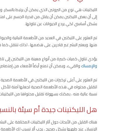
الليكتينات هي نوع من البروتين الذي يمكن أن يرتبط بالسكر. ويش
إلى أن بعض الليكتين يمكن أن يقلل من قدرة الجسم على امتصاص
بشكل أساسي لكي يردع الحيوانات عن تناولها.
منها. ويعتبر البشر غير قادرين على هضمها ، لذلك تنتقل كم
يؤدي تناول كميات كبيرة من أنواع معينة من الليكتين إلى ت
والإمساك
والقيء. ويمكن أن تمنع أيضاً الأمعاء من إمتصاص 
تم العثور على أعلى تركيزات من الليكتين في الأطعمة الصحية
لتقليل محتواه في هذه الأطعمة الصحية لجعلها آمنة للأكل . 
نسبة عالية منه ، يمكنك بسهولة تقليل محتواها من الليكتينات 
هل الليكتينات جيدة أم سيئة بالنسب
هناك القليل من الأبحاث حول آثار الليكتينات المختلفة على الب
الإنسان. عند طهيها بشكل صحيح ، يجب ألا تسبب لك الأطعمة 