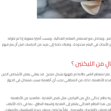
، ويتداخل مع امتصاص العناصر الغذائية ، ويسبب أضرارا معوية إذا تم تناوله
الأبحاث في البشر محدودة ، وهناك حاجة إلى مزيد من الدراسات قبل أن يتم فهم
ٍ من الليكتين ؟
كل عام لمعظم الناس طالما تم طهيها بشكل صحيح . قد يعاني بعض الأشخاص الذين
ل هذه الأطعمة. لذلك من المنطقي تجنب أي أطعمة تسبب مشاكل في الجهاز
ربة نظام غذائي خالٍ من الليكتين: مثل نقص التغذية ، فالعديد من الأطعمة
. هذا النظام الغذائي يفتقر إلى التغذية واسعة النطاق ، بما في ذلك الألياف.
روات كالباذنجان والبندورة ، غالباً ما تكون مصادر جيدة للفيتامينات والمعادن