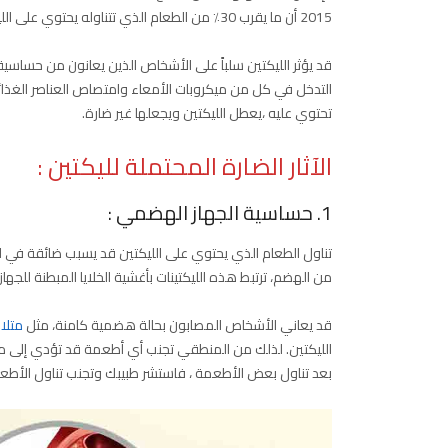
2015 أن ما يقرب 30٪ من الطعام الذي تتناوله يحتوي على الليكتينات.
قد يؤثر الليكتين سلباً على الأشخاص الذين يعانون من حساسية
التدخل في كل من ميكروبات الأمعاء وامتصاص العناصر الغذائي
تحتوي عليه ،يعطل الليكتين ويجعلها غير ضارة.
الآثار الضارة المحتملة لليكتين :
1. حساسية الجهاز الهضمي :
تناول الطعام الذي يحتوي على الليكتين قد يسبب ضائقة في 
من الهضم، ترتبط هذه الليكتينات بأغشية الخلايا المبطنة للج
قد يعاني الأشخاص المصابون بحالة هضمية كامنة، مثل
متلاز
الليكتين. لذلك من المنطقي تجنب أي أطعمة قد تؤدي إلى م
بعد تناول بعض الأطعمة ، فاستشر طبيبك وتجنب تناول الأطعمة 