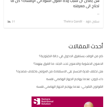
هل يمكن ان تسبب زبدة الفول السوداني الإمساك؟ كل ما
تحتاج الى معرفته
…
Author
سنتين ago
Thekra Qandil
31
أحدث المقالات
كم من الوقت يستغرق الدخول في حالة الكيتوزية؟
الدهون الحشوية والدهون تحت الجلد: ما الفرق بينهما؟
هل تختلف قدرة الجسم على الاستفادة من البروتين باختلاف مصدره؟
داء كرون: عندما يهاجم الجهاز الهضمي نفسه
القولون التقرحي: عندما يهاجم الجهاز الهضمي نفسه