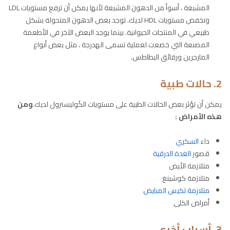
المشبعة ، أسوأ من الدهون المشبعة لأنها يمكن أن ترفع مستويات LDL
وتخفض مستويات HDL لديك. توجد بعض الدهون المتحولة بشكل
طبيعي في المنتجات الحيوانية. بينما يوجد البعض الآخر في الأطعمة
المصنعة التي خضعت لعملية تسمى الهدرجة ، مثل بعض أنواع
المارجرين ورقائق البطاطس.
2. حالات طبية
يمكن أن تؤثر بعض الحالات الطبية على مستويات الكُوليسترول لديك.
ومن
هذه الأمراض
:
داء
السكري
قصور
الغدة الدرقية
متلازمة الأيض
متلازمة كوشينغ
متلازمة تكيس المبايض
أمراض الكلى
3. أسباب أخرى