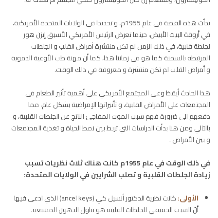
بدأت هذه القصة في عام 1955م، و تحديدا في الولايات المتحدة الأمريكية،
في أروقة البيت الأبيض، حينما تعرض الرئيس الأمريكي الأسبق إيزن هور
لجلطة قلبية، في ذلك الزمن لم تكن منتشرة أمراض القلب و الجلطات
المرتبطة بالسمنة كما هو في زماننا هذا، كما أن مهنة طب الأوعية الدموية
و أمراض القلب لم تكن منتشرة و معروفة في ذلك الوقت.
هذا الحادث أيقظ وعي المجتمع الأمريكي على أهمية تأثير الطعام في
المجتمعات على الأمراض القلبية، و تأثيراتها الإمراضية بشكل عام، مما
دفعهم الى ضرورة فهم سبب الموت المفاجئ الناتج عن الجلطات القلبية، و
بالتالي ومن هنا بدأت الدراسات التي تربط بين نمط الحياة و تغذية المجتمعات
و بين الأمراض .
في ذلك الوقت في عام 1955م كانت هناك ثلاث نظريات تسبب
زيادة الجلطات القلبية و تصلب الشرايين في الولايات المتحدة:
الأولى:
كانت نظرية الدكتور أنسيل كي (ancel keys) الذي ادعى فيها
أنّ السبب الحقيقي للجلطات القلبية هو تناول الدهون المشبعة.