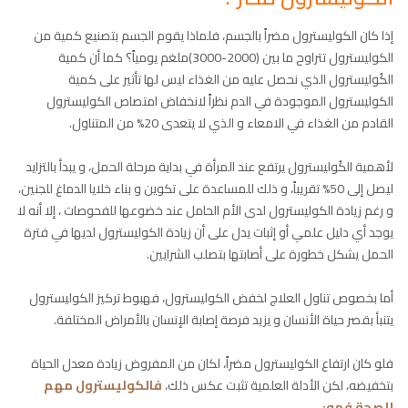
إذا كان الكوليسترول مضراً بالجسم، فلماذا يقوم الجسم بتصنيع كمية من
الكوليسترول تتراوح ما بين (2000-3000)ملغم يومياً؟ كما أن كمية
الكُوليسترول الذي نحصل عليه من الغذاء ليس لها تأثير على كمية
الكوليسترول الموجودة في الدم نظراً لانخفاض امتصاص الكوليسترول
القادم من الغذاء في الامعاء و الذي لا يتعدى 20% من المتناول.
لأهمية الكُوليسترول يرتفع عند المرأة في بداية مرحلة الحمل، و يبدأ بالتزايد
ليصل إلى 50% تقريباً، و ذلك للمساعدة على تكوين و بناء خلايا الدماغ للجنين،
و رغم زيادة الكوليسترول لدى الأم الحامل عند خضوعها للفحوصات ، إلا أنه لا
يوجد أي دليل علمي أو إثبات يدل على أن زيادة الكوليسترول لديها في فترة
الحمل يشكل خطورة على أصابتها بتصلب الشرايين.
أما بخصوص تناول العلاج لخفض الكوليسترول، فهبوط تركيز الكوليسترول
يتنبأ بقصر حياة الأنسان و يزيد فرصة إصابة الإنسان بالأمراض المختلفة.
فلو كان ارتفاع الكوليسترول مضراً، لكان من المفروض زيادة معدل الحياة
بتخفيضه، لكن الأدلة العلمية تثبت عكس ذلك،
فالكوليسترول مهم
للصحة فهو
: