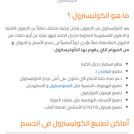
الكوليسترول
ما هو الكوليسترول ؟
يعد الكوليسترول من الدهون، ولكن تركيبه مختلف تماماً عن الدهون الثلاثية
و الدهون الفسفورية المكونة لجدران الخلايا، فهو عبارة عن أربع حلقات من
الكربون المتلاصقة معاً، تؤدي دوراً أساسياً في جسم الأنسان و الحيوان.
و
من المهام التي يقوم بها الكُوليسترول :
ينظم استقرار جدران الخلايا
تصنيع
فيتامين د
دعم صحة خلايا الدماغ التي تحتوي على أعلى تركيز للكوليسترول
تصنيع الهرمونات الجنسية مثل
التستوستيرون
و الاستروجين
تصنيع هرمون الكورتيزول
تصنيع الأنزيمات الهضمية مثل صفراء المرارة
تصنيع هرمون (COQ10) الأساسي لعضلة القلب
أماكن تصنيع الكوليسترول في الجسم