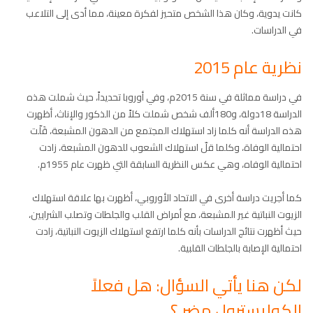
كانت يدوية، وكان هذا الشخص متحيز لفكرة معينة، مما أدى إلى التلاعب
في الدراسات.
نظرية عام 2015
في دراسة مماثلة في سنة 2015م، وفي أوروبا تحديداً، حيث شملت هذه
الدراسة 18دولة، و180ألف شخص شملت كلاً من الذكور والإناث، أظهرت
هذه الدراسة أنه كلما زاد استهلاك المجتمع من الدهون المشبعة، قَلّت
احتمالية الوفاة، وكلما قلّ استهلاك الشعوب للدهون المشبعة، زادت
احتمالية الوفاه، وهي عكس النظرية السابقة التي ظهرت عام 1955م.
كما أجريت دراسة أخرى في الاتحاد الأوروبي، أظهرت بها علاقة استهلاك
الزيوت النباتية غير المشبعة، مع أمراض القلب والجلطات وتصلب الشرايين،
حيث أظهرت نتائج الدراسات بأنه كلما ارتفع استهلاك الزيوت النباتية، زادت
احتمالية الإصابة بالجلطات القلبية.
لكن هنا يأتي السؤال: هل فعلاً
الكوليسترول مضر ؟