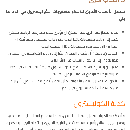
تشمل الأسباب الأخرى لارتفاع مستويات الكُوليسترول في الدم ما
يلي:
عدم ممارسة الرياضة
: يمكن أن يؤدي عدم ممارسة الرياضة بشكل
كافٍ إلى زيادة مستويات LDL لديك.ليس ذلك فحسب ، فقد ثبت أن
التمارين الرياضية تعزز مستويات HDL الصحية لديك.
التدخين:
يمكن أن يؤدي التدخين أيضًا إلى زيادة الكوليسترول السيئ ،
مما يؤدي إلى تراكم الترسبات في الشرايين.
علم الوراثة:
إذا استمر ارتفاع الكوليسترول في عائلتك ، فأنت في خطر
متزايد للإصابة بارتفاع الكوليسترول بنفسك.
الأدوية:
يمكن لبعض الأدوية ، مثل بعض أنواع مدرات البول ، أن تزيد
من مستويات الكوليسترول في الدم.
كذبة الكوليسترول
بدأت كذبة الكُوليسترول، فقتلت الرئيس، فالحاشية، ثم انتقلت إلى المجتمع،
وصدرت إلى العالم بأسره. سنتحدث عن التاريخ السيء و الأدلة التي تثبت كذبة
الكُوليسترول، وسنتعلم إن كان الكُوليسترول صحي للجسم أم هلاك له.