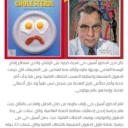
كان لدى الدكتور أنسيل-كي قدرة كبيرة على الإقناع، والذي استطاع إقناع
الوسط العلمي بوجهة نظره وآرائه، مما انعكس على التشريعات التي جرمت
الدهون المشبعة واعتبارها المسبب للجلطات القلبية، ومن هنا بدأت أكبر
كذبة وأكبر خطأ في تاريخ التغذية من شخص ليس طبيباً ولا حتى أخصائي
تغذية، وإنما هو عالم بيولوجي.
قام الدكتور أنسيل-كي بإثبات نظريته من خلال التحايل والتلاعب بالنتائج، حيث
قام بدراسة إحدى إحصائيات منظمة الصحة العالمية، والتي عملت على ربط
الدهون والبروتينات بوفيات الجلطات القلبية، حيث عمل أنسيل-كي على
دراسة علاقة تناول الدهون المشبعة بالجلطات القلبية والتي شملت 22 دولة،