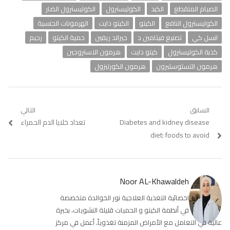
الصيام المتقطع
الكبد
الكوليسترول
الكوليسترول الضار
الكوليسترول النافع
الكيتو
الكيتو دايت
الهرمونات الجنسية
انسل كي
تصنيع فيتامين د
جيرالد ريفين
حمية الكيتو
رجيم
كذبة الكوليسترول
كيتو دايت
هرمون الاستروجين
هرمون التستوستيرون
هرمون الكورتيزول
تصفّح
السابق
التالي
Previous
Diabetes and kidney disease
Next
تعداد خلايا الدم الحمراء
المقالات
post:
post:
diet: foods to avoid
Noor AL-Khawaldeh
اخصائية التغذية العلاجية نور الخوالدة متخصصة
في أنظمة الكيتو و الحميات قليلة النشويات، بخبرة
عالية في التعامل مع الأمراض المزمنة تغذوياً. أعمل في مركز