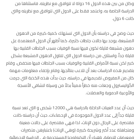
وكان من بين هذه الدول 16 دولة لا تتوافق مع نظريته، فاستثناها من
الدراسة الخاصة به، واعتمد فقط على الدول التي تتوافق مع نظريته والتي
كانت 6 دول.
حيث وضح في دراسته بأن الدول التي تستهلك كمية كبيرة من الدهون
المشبعة، يوجد بها حالات جلطات كثيرة، كما أظهر أن الدول المعتمدة عل
دهون مشبعة قليلة تكون فيها نسبة الوفيات بسبب الجلطات القلبية بها
قليلة جداً. واستثنى من دراسته الدول التي تتناول الدهون المشبعة بشكل
كبير لكن نسبة الأمراض القلبية والوفيات بسبب الجلطات فيها منخفض، وقام
بتقديم هذه الدراسات بعد أن تلاعب بنتائجها، وقام بإخفاء معلومات مهمة
كان من المفروض تقديمها في دراسته، حيث بدأت هذه الكذبة التي جرمت
الكُوليسترول وجعلت منه خطراً مميتاً بدلاً من وسيلة لتشافي الأنسجة
والأوعية الدموية والعضلات.
حيث أن عدد العينات الداخلة بالدراسة هي 12000 شخص و التي تعد نسبة
قليلة جداً إلى عدد الدول الموجودة في الإحصاءات، حيث أن دراسته كانت
مقتصرة على الرجال دون الإناث، لذا فهي مقتصرة على حالات معينة
ومتجاهلة عدد أكبر وشريحة كبيرة (وهي الإناث) باعتبارهن متضررات
ومعرضات للإصابة، ناهيك أن التكنولوجيا المستخدمة في الدراسة الإحصائية