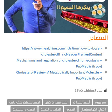
المصادر
https://www.healthline.com/nutrition/how-to-lower-
cholesterol#_noHeaderPrefixedContent
Mechanisms and regulation of cholesterol homeostasis –
PubMed (nih.gov)
Cholesterol Review: A Metabolically Important Molecule –
PubMed (nih.gov)
عدد المشاهدات:
28
regeem
أحمد سمارة
احمد سمارة كيتو
احمد سمارة كيتو دايت
ارتفاع الكوليسترول
التدخين
الجلطات القلبية
الدهون المشبعة