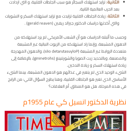
الثانية:
تزايد استهلاك السجائر هو سبب الجلطات القلبية، و التي ازدادت
بعد الحرب العالمية الثانية.
الثالثة:
زيادة الجلطات القلبية تزايدت مع تزايد استهلاك السكر و النشويات
والتي أكدتها دراسات الدكتور جيرالد ريفين (gerald reaven) .
وحسب ما أثبتته الدراسات هو أن الشعب الأمريكي لم يزد استهلاكه من
الدهون المشبعة، وإنما زاد استهلاكه من الزيوت النباتية غير المشبعة
متعددة الروابط غير المشبعة (slio detarutasuyloP)، والدهون المهدرجة
والمصنعة، وبالتحديد زيت الصويا والشورتنينغ (gininetrohs)، بالإضافة إلى
زيادة استهلاك السكر و زيادة التدخين.
الشيء الوحيد الذي لم يتغير في غذائهم هو الدهون المشبعة، بينما الشيء
الأساسي الذي تغير هو الجلطات القلبية، وهنا يطرح السؤال الآتي: من الرابح
في هذه المرحلة، هل هو المنطق، أم العلاقات؟
نظرية الدكتور انسيل كي
عام 1955م