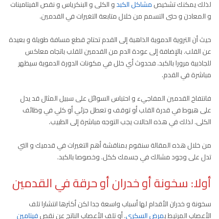
لذلك يمكنك تشخيص
مشاكل الكبد
و الكلى و البنكرياس و نقص الفيتامينات
و المعادن و حتى التسمم من خلال متابعة التغيرات في القدمين.
حيث أن التروية الدموية الذاهبة إلى القدم تحتاج قطع مسافة طويلة و بعيدة
عن القلب. بالإضافة إلى عودة الدم من القدمين للقلب باتجاه معاكس
للجاذبية مرورا بالكبد. فحدوث أي خلل في مكونات الدورة الدموية سيظهر
مباشرة في القدم.
فانتفاخ القدمين المفاجيء و احتباس السوائل على سبيل المثال قد يدل
على هبوط في قدرة القلب أو توقف و تعطل جزئي أو كلي في وظائف
الكلى. لذلك في هذه الحالات يجب التوجه مباشرة إلى الطبيب.
من خلال هذه المقالة سنقوم بمناقشة أهم التغيرات في قدميك و التي
تدل على وجود مشالك في جسمك ككل. وخصوصا بالكبد.
أولا: سخونة أو خدران أو حرقة في القدمين
سخونة و خدران الأقدام لها أسباب واسعة جدا لكن أكثرها انتشارا تلف
الأعصاب المرتبط ب
مرض السكري
. أو تلف الأعصاب الناتج عن نقص
فيتامين