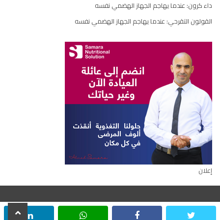
داء كرون: عندما يهاجم الجهاز الهضمي نفسه
القولون التقرحي: عندما يهاجم الجهاز الهضمي نفسه
إعلان
scroll
inkedin
whatsapp
facebook
twitter
جميع الحقوق محفوظة © ٢٠٢٢