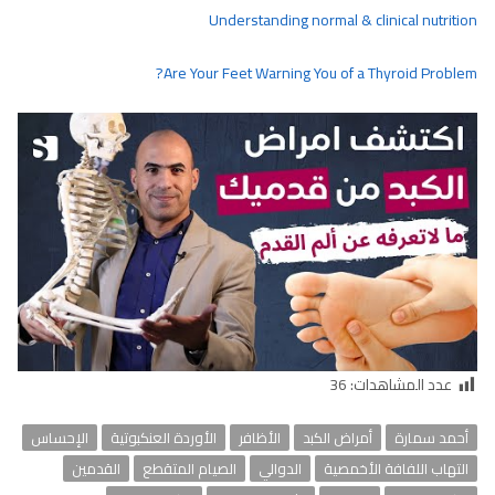
Understanding normal & clinical nutrition
Are Your Feet Warning You of a Thyroid Problem?
عدد المشاهدات:
36
أحمد سمارة
أمراض الكبد
الأظافر
الأوردة العنكبوتية
الإحساس
التهاب اللفافة الأخمصية
الدوالي
الصيام المتقطع
القدمين