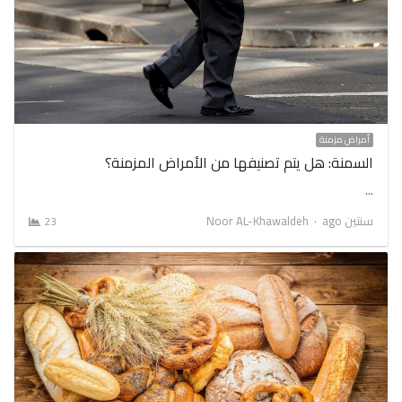
أمراض مزمنة
السمنة: هل يتم تصنيفها من الأمراض المزمنة؟
…
Author
سنتين ago
Noor AL-Khawaldeh
23