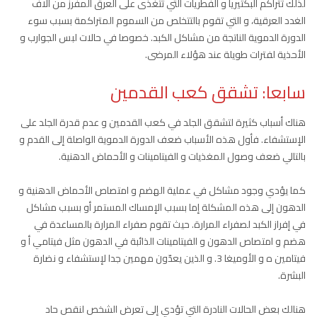
لذلك تتراكم البكتيريا و الفطريات التي تتغذى على العرق المفرز من آلاف
الغدد العرقية، و التي تقوم بالتتخلص من السموم المتراكمة بسبب سوء
الدورة الدموية الناتجة من مشاكل الكبد. خصوصا في حالات لبس الجوارب و
الأحذية لفترات طويلة عند هؤلاء المرضى.
سابعا: تشقق كعب القدمين
هناك أسباب كثيرة لتشقق الجلد في كعب القدمين و عدم قدرة الجلد على
الإستشفاء. فأول هذه الأسباب ضعف الدورة الدموية الواصلة إلى القدم و
بالتالي ضعف وصول المغذيات و الفيتامينات و الأحماض الدهنية.
كما يؤدي وجود مشاكل في عملية الهضم و امتصاص الأحماض الدهنية و
الدهون إلى هذه المشكلة إما بسبب الإمساك المستمر أو بسبب مشاكل
في إفراز الكبد لصفراء المرارة. حيث تقوم صفراء المرارة بالمساعدة في
هضم و امتصاص الدهون و الفيتامينات الذائبة في الدهون مثل فيتامي أ و
فيتامين ه و الأوميغا 3. و الذين يعدّون مهمين جدا لإستشفاء و نضارة
البشرة.
هنالك بعض الحالات النادرة التي تؤدي إلى تعرض الشخص لنقص حاد