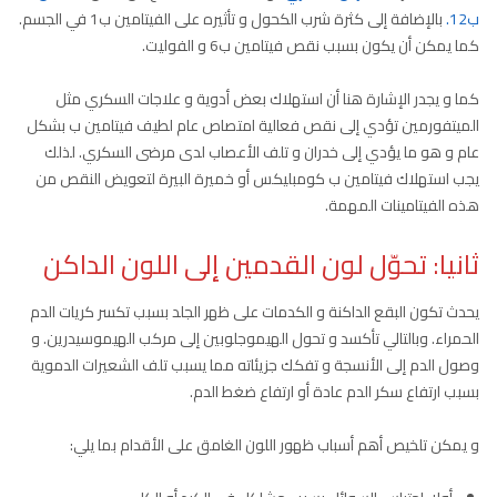
ب12.
بالإضافة إلى كثرة شرب الكحول و تأثيره على الفيتامين ب1 في الجسم.
كما يمكن أن يكون بسبب نقص فيتامين ب6 و الفوليت.
كما و يجدر الإشارة هنا أن استهلاك بعض أدوية و علاجات السكري مثل
الميتفورمين تؤدي إلى نقص فعالية امتصاص عام لطيف فيتامين ب بشكل
عام و هو ما يؤدي إلى خدران و تلف الأعصاب لدى مرضى السكري. لذلك
يجب استهلاك فيتامين ب كومبليكس أو خميرة البيرة لتعويض النقص من
هذه الفيتامينات المهمة.
ثانيا: تحوّل لون القدمين إلى اللون الداكن
يحدث تكون البقع الداكنة و الكدمات على ظهر الجلد بسبب تكسر كريات الدم
الحمراء. وبالتالي تأكسد و تحول الهيموجلوبين إلى مركب الهيموسيدرين. و
وصول الدم إلى الأنسجة و تفكك جزيئاته مما يسبب تلف الشعيرات الدموية
بسبب ارتفاع سكر الدم عادة أو ارتفاع ضغط الدم.
و يمكن تلخيص أهم أسباب ظهور اللون الغامق على الأقدام بما يلي: