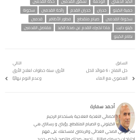
الكبد الدهني
الوذمة
تشقق القدمين
حكة القدمين
حمية الكيتو
خدران
خدران القدم
رائحة القدمين
سخونة
سخونة القدمين
صيام متقطع
فطور الأظافر
قدمين
كيتو دايت
ماذا تخبرك القدم عن صحة الكبد
مفاصل القدمين
نظام الكيتو
تصفّح
السابق
التالي
Previous
خل التفاح : 6 فوائد للخل
Next
الأرق: ستة خطوات لعلاج الأرق
المقالات
post:
post:
العضوي مع الماء
وعدم النوم نهائيًا
أحمد سمارة
اخصائي التغذية العلاجية باستخدام الرجيم
الكيتوني و الصيام المتقطع, رؤيتي و رسالتي هي
نشر الوعي الصحي الغذائي والرياضي لمساعتك على فهم
احتياجات جسمك وبالتالي تحسن صحتك ولتصبح شخص جديد