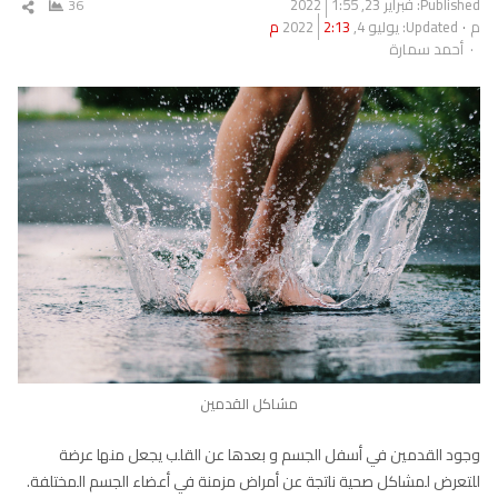
Published:
فبراير 23, 2022
1:55
36
شار
م
Updated: يوليو 4, 2022
2:13 م
المق
Author
أحمد سمارة
مشاكل القدمين
وجود القدمين في أسفل الجسم و بعدها عن القلب يجعل منها عرضة
للتعرض لمشاكل صحية ناتجة عن أمراض مزمنة في أعضاء الجسم المختلفة.