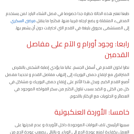
طبعا تعتبر هذه الحالة خطرة جدا خصوصا في فصل الشتاء البارد لمن يستخدم
المدفىء المتنقلة و يضع ارجله قريبا منها. فكثيرا ما ينقل
مرضى السكري
إلى المستشفى بحروق بليغة في القدم التي احترقت دون أن يشعر بها.
رابعا: وجود أورام و الآم على مفاصل
القدمين
نظرا لكون القدم في أسفل الجسم. غالبا ما يؤدي إصابة الشخص بالنقرص
المترافق مع ارتفاع حمض اليوريك إلى إلتهاب مفاصل القدم و تحديدا مفصل
أصبع القدم الكبير. ويدل هذا الألم على إرتفاع حمض اليوريك و مشاكل في
كل من الكلى و الكبد بسبب تناول الكثير من سكر الفواكه الموجود في
العصائر و الحلويات مع الإكثار باللحوم.
خامسا:
الأوردة العنكبوتية
سببها الرئيسي تلف البوابات الموجودة داخل الأوردة و عدم قدرتها على
العمل بكفاءة لمنع عودة الدم إلى الوراء. و بالتالي يصعب عودة الدم من