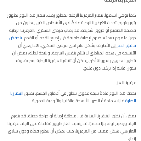
كما يوحي اسمها، تتميز الغرغرينا الرطبة بمظهر رطب. يتميز هذا النوع بظهور
بثور وتورم. تحدث الغرغرينا الرطبة عادةً لدى الأشخاص الذين يعانون من
قضمة الصقيع أو حروق شديدة. قد يصاب مرضى السكري بالغرغرينا الرطبة
دون علمهم بعد تعرضهم لإصابة طفيفة في إصبع القدم أو القدم.
ينخفض ​​
تدفق الدم
إلى الأطراف بشكل عام لدى مرضى السكري. هذا يعني أن
الأنسجة في هذه المناطق لا تلتئم بنفس السرعة. ونتيجة لذلك، يمكن أن
تتطور العدوى بسهولة أكبر. يمكن أن تنتشر الغرغرينا الرطبة بسرعة، وقد
تكون قاتلة إذا تركت دون علاج.
غرغرينا الغاز
يحدث هذا النوع عادةً نتيجة عدوى تتطور في أعماق الجسم. تطلق
البكتيريا
الضارة
غازات، ملحقةً الضرر بالأنسجة والخلايا والأوعية الدموية.
يمكن أن تظهر الغرغريِنا الغازية في منطقة إصابة أو جراحة حديثة. قد يتورم
الجلد ويصبح لونه بنيًا محمرًا. قد يسبب الغاز ظهور فقاعات على الجلد. غرغرينا
الغاز هي شكل مميت من الغرغريِِنا، حيث يمكن أن تتطور فجأةً ودون سابق
إنذار.