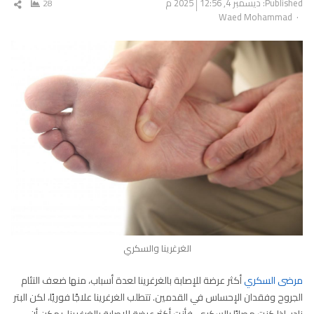
Published:
ديسمبر 4, 2025
12:56 م
28
شار
Author
Waed Mohammad
المق
الغرغرينا والسكري
مرضى السكري
أكثر عرضة للإصابة بالغرغرينا لعدة أسباب، منها ضعف التئام
الجروح وفقدان الإحساس في القدمين. تتطلب الغرغرينا علاجًا فوريًا، لكن البتر
نادر. إذا كنت مصابًا بالسكري، فأنت أكثر عرضة للإصابة بالغرغرينا. يمكن أن