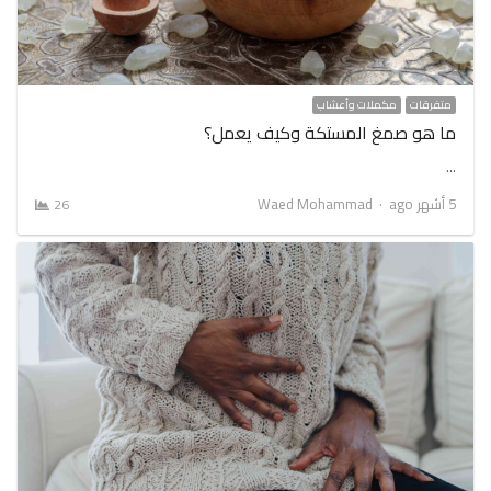
متفرقات
مكملات وأعشاب
ما هو صمغ المستكة وكيف يعمل؟
…
Author
5 أشهر ago
Waed Mohammad
26