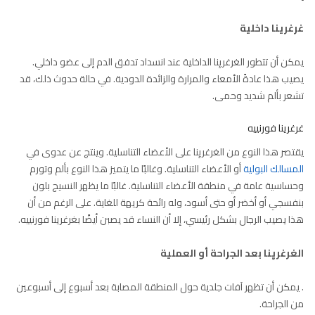
غرغرينا داخلية
يمكن أن تتطور الغرغريِنا الداخلية عند انسداد تدفق الدم إلى عضو داخلي.
يصيب هذا عادةً الأمعاء والمرارة والزائدة الدودية. في حالة حدوث ذلك، قد
تشعر بألم شديد وحمى.
غرغرينا فورنييه
يقتصر هذا النوع من الغرغريِنا على الأعضاء التناسلية. وينتج عن عدوى في
المسالك البولية
أو الأعضاء التناسلية. وغالبًا ما يتميز هذا النوع بألم وتورم
وحساسية عامة في منطقة الأعضاء التناسلية. غالبًا ما يظهر النسيج بلون
بنفسجي أو أخضر أو ​​حتى أسود، وله رائحة كريهة للغاية. على الرغم من أن
هذا يصيب الرجال بشكل رئيسي، إلا أن النساء قد يصبن أيضًا بغرغرينا فورنييه.
الغرغريِنا بعد الجراحة أو العملية
. يمكن أن تظهر آفات جلدية حول المنطقة المصابة بعد أسبوع إلى أسبوعين
من الجراحة.