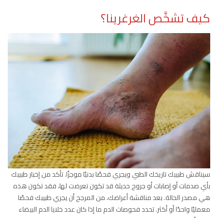
كيف تشخَّص الغرغرينا؟
سيناقش طبيبك تاريخك الطبي ويجري فحصًا بدنيًا موجزًا. تأكد من إخبار طبيبك
بأي صدمات أو إصابات أو جروح حديثة قد تكون تعرضت لها، فقد تكون هذه
هي مصدر الحالة. بعد مناقشة أعراضك، من المرجح أن يجري طبيبك فحصًا
معمليًا واحدًا أو أكثر. تحدد فحوصات الدم ما إذا كان عدد خلايا الدم البيضاء