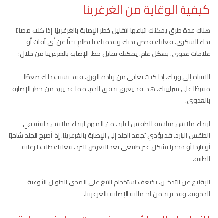
كيفية الوقاية من الغرغريِنا
هناك عدة طرق يمكنك اتباعها لتقليل خطر الإصابة بالغرغرينِا. إذا كنت مصابًا
بداء السكري، فعليك فحص يديك وقدميك بانتظام بحثًا عن أي آفات أو
علامات عدوى. بشكل عام، يمكنك تقليل خطر الإصابة بالغرغرينا من خلال:
الانتباه إلى وزنك. إذا كنت تعاني من زيادة الوزن، فقد يسبب ذلك ضغطًا
مفرطًا على شرايينك. هذا قد يعيق تدفق الدم، مما قد يزيد من خطر الإصابة
بالعدوى.
ارتداء ملابس مناسبة للطقس البارد. من المهم ارتداء ملابس دافئة في
الطقس البارد. قد يؤدي تجمد الجلد إلى الإصابة بالغرغرينا. إذا أصبح الجلد شاحبًا
أو باردًا أو مخدرًا بشكل غير طبيعي بعد التعرض للبرد، فعليك طلب الرعاية
الطبية.
الإقلاع عن التدخين. يضعف استخدام التبغ على المدى الطويل الأوعية
الدموية، وقد يزيد من احتمالية الإصابة بالغرغريِنا.