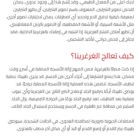
لديك أعلى من المعدل الطبيعي، وقد يُشير هذا إلى وجود عدوى. يمكن
لفحص تصوير الشرايين، المعروف باسم تصوير الشرايين، أن يظهر الشرايين
لمعرفة كيفية تدفق الدم وتحديد أي اضطرابات. يمكن لاختبارات تصوير أخرى،
مثل الأشعة السينية، أو الأشعة المقطعية، أو التصوير بالرنين المغناطيسي،
أن تظهر أماكن انتشار الغرغرينا. إذا اشتبه في إصابتك بالغرغريناِ الداخلية، فقد
تحتاج إلى فحص جراحي لتأكيد التشخيص.
كيف تعالج الغرغرينا؟
إذا كنتَ مصابًا بالغرغريِنا، فمن المهم إزالة الأنسجة المصابة في أسرع وقت
ممكن. هذا يمنع انتشارها إلى أجزاء أخرى من الجسم. قد يجري طبيبكَ عملية
تنظيف الأنسجة. تتضمن هذه العملية إزالة الأنسجة المصابة جراحيًا. قد
يوصي طبيبكَ أيضًا بترقيع الجلد لإصلاح الضرر الناتج عن الغرغرينا وأي عيوب
متبقية بعد التنظيف. تعد ترقيع الجلد نوعًا من الجراحة الترميمية. يزال الجلد
السليم من منطقة غير ظاهرة في الجسم ويستخدم لاستبدال الجلد التالف.
المضادات الحيوية ضرورية لمكافحة العدوى. في الحالات الشديدة، سيوصي
طبيبكَ ببتر القدم أو إصبع القدم أو اليد أو أي مكان آخر مصاب بالعدوى.