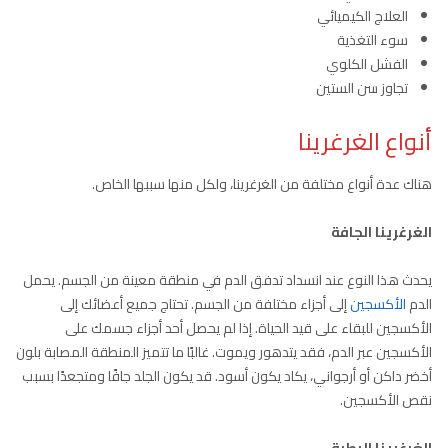
العلاج الكيميائي
سوء التغذية
الفشل الكلوي
تجاوز سن الستين
أنواع الغرغرينا
هناك عدة أنواع مختلفة من الغرغرينا، ولكل منها سببها الخاص.
الغرغرينا الجافة
يحدث هذا النوع عند انسداد تدفق الدم في منطقة معينة من الجسم. يحمل
الدم
الأكسجين
إلى أجزاء مختلفة من الجسم. تحتاج جميع أعضائك إلى
الأكسجين للبقاء على قيد الحياة. إذا لم يحصل أحد أجزاء جسمك على
الأكسجين عبر الدم، فقد يتدهور ويموت. غالبًا ما تتميز المنطقة المصابة بلون
أخضر داكن أو أرجواني، يكاد يكون أسود. قد يكون الجلد جافًا ومتجعدًا بسبب
نقص الأكسجين.
الغرغرينا الرطبة