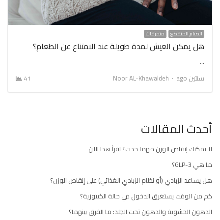
الصيام المتقطع
متفرقات
هل يمكن العيش لمدة طويلة عند الامتناع عن الطعام؟
…
Author
سنتين ago
Noor AL-Khawaldeh
41
أحدث المقالات
لا يمكنك إنقاص الوزن مهما حدث؟ اقرأ هذا الآن
ما هي GLP-3؟
هل يساعد الزبادي (أو نظام الزبادي الغذائي) على إنقاص الوزن؟
كم من الوقت يستغرق الدخول في حالة الكيتوزية؟
الدهون الحشوية والدهون تحت الجلد: ما الفرق بينهما؟