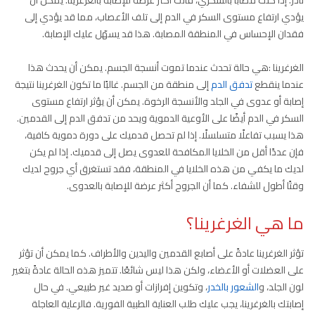
يؤدي ارتفاع مستوى السكر في الدم إلى تلف الأعصاب، مما قد يؤدي إلى
فقدان الإحساس في المنطقة المصابة. هذا قد يسهّل عليك الإصابة.
الغرغرينا :هي حالة تحدث عندما تموت أنسجة الجسم. يمكن أن يحدث هذا
عندما ينقطع
تدفق الدم
إلى منطقة من الجسم. غالبًا ما تكون الغرغرينا نتيجة
إصابة أو عدوى في الجلد والأنسجة الرخوة. يمكن أن يؤثر ارتفاع مستوى
السكر في الدم أيضًا على الأوعية الدموية ويحد من تدفق الدم إلى القدمين.
هذا يسبب تفاعلًا متسلسلًا. إذا لم تحصل قدميك على دورة دموية كافية،
فإن عددًا أقل من الخلايا المكافحة للعدوى يصل إلى قدميك. إذا لم يكن
لديك ما يكفي من هذه الخلايا في المنطقة، فقد تستغرق أي جروح لديك
وقتًا أطول للشفاء. كما أن الجروح أكثر عرضة للإصابة بالعدوى.
ما هي الغرغرينا؟
تؤثر الغرغرينا عادةً على أصابع القدمين واليدين والأطراف. كما يمكن أن تؤثر
على العضلات أو الأعضاء، ولكن هذا ليس شائعًا. تتميز هذه الحالة عادةً بتغير
لون الجلد، و
الشعور بالخدر
، وتكوين إفرازات أو صديد غير طبيعي. في حال
إصابتك بالغرغرينا، يجب عليك طلب العناية الطبية الفورية. فالرعاية العاجلة