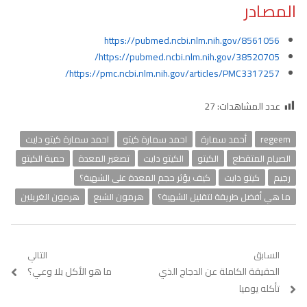
المصادر
https://pubmed.ncbi.nlm.nih.gov/8561056
https://pubmed.ncbi.nlm.nih.gov/38520705/
https://pmc.ncbi.nlm.nih.gov/articles/PMC3317257/
عدد المشاهدات:
27
regeem
أحمد سمارة
احمد سمارة كيتو
احمد سمارة كيتو دايت
الصيام المتقطع
الكيتو
الكيتو دايت
تصغير المعدة
حمية الكيتو
رجيم
كيتو دايت
كيف يؤثر حجم المعدة على الشهية؟
ما هي أفضل طريقة لتقليل الشهية؟
هرمون الشبع
هرمون الغريلين
تصفّح
السابق
التالي
Previous
الحقيقة الكاملة عن الدجاج الذي
Next
ما هو الأكل بلا وعي؟
المقالات
post:
post:
تأكله يوميا