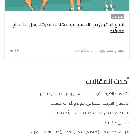
متفرقات
أنواع الدهون في الجسم: فوائدها، مخاطرها، وكل ما تحتاج
معرفته
…
Author
سنة واحدة ago
Thekra Qandil
33
أحدث المقالات
الأطعمة الغنية بالفودماب: ما هي ومن يجب عليه تجنبها
الأليسين: المركب النشط في الثوم وتأثيراته الصحية
لا يمكنك إنقاص الوزن مهما حدث؟ اقرأ هذا الآن
ما هي GLP-3؟
هل يساعد الزبادي (أو نظام الزبادي الغذائي) على إنقاص الوزن؟