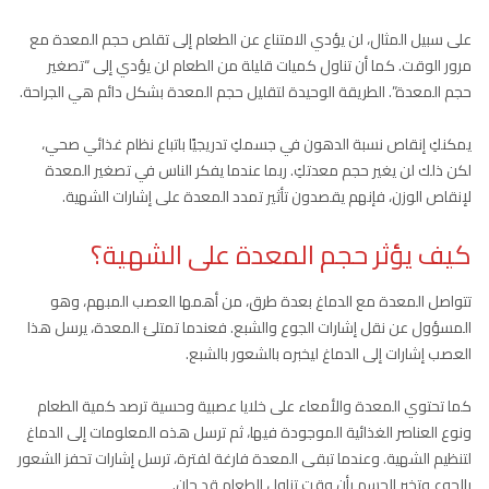
على سبيل المثال، لن يؤدي الامتناع عن الطعام إلى تقلص حجم المعدة مع
مرور الوقت. كما أن تناول كميات قليلة من الطعام لن يؤدي إلى “تصغير
حجم المعدة”. الطريقة الوحيدة لتقليل حجم المعدة بشكل دائم هي الجراحة.
يمكنكِ إنقاص نسبة الدهون في جسمكِ تدريجيًا باتباع نظام غذائي صحي،
لكن ذلك لن يغير حجم معدتكِ. ربما عندما يفكر الناس في تصغير المعدة
لإنقاص الوزن، فإنهم يقصدون تأثير تمدد المعدة على إشارات الشهية.
كيف يؤثر حجم المعدة على الشهية؟
تتواصل المعدة مع الدماغ بعدة طرق، من أهمها العصب المبهم، وهو
المسؤول عن نقل إشارات الجوع والشبع. فعندما تمتلئ المعدة، يرسل هذا
العصب إشارات إلى الدماغ ليخبره بالشعور بالشبع.
كما تحتوي المعدة والأمعاء على خلايا عصبية وحسية ترصد كمية الطعام
ونوع العناصر الغذائية الموجودة فيها، ثم ترسل هذه المعلومات إلى الدماغ
لتنظيم الشهية. وعندما تبقى المعدة فارغة لفترة، ترسل إشارات تحفز الشعور
بالجوع وتخبر الجسم بأن وقت تناول الطعام قد حان.