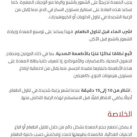
يدرب المعدة تدريجيًا على الشعور بالشبع والرضا مع الوجبات الصغيرة. كما
تساعد هذه العادة على استقرار مستوى السكر في الدم، مما يُقلل من
الرغبة الشديدة في تناول الحلويات أو الكربوهيدرات.
اشرب الماء قبل تناول الطعام
. فهذا يساعد على توسيع المعدة وزيادة
الشعور بالشبع قبل الأكل.
اتّبع نظامًا غذائيًا غنيًا بالأطعمة الصحية
، بما في ذلك البروتين ومصادر
الدهون الصحية، كالمكسرات والأفوكادو. إذ تتعرف خلايا بطانة المعدة على
هذه الأطعمة باعتبارها مفيدة للجسم، مما يقلل من احتمالية ارتفاع
مستوى هرمونات الجوع، كالغريلين
. ا
نتظر من 10 إلى15 دقيقة
عندما تشعر برغبة شديدة في تناول الطعام.
أحيانًا، يكفي الانتظار قليلًا قبل الاستسلام لهذه الرغبة للتخلص منها.
الخلاصة
لا يمكن تصغير حجم المعدة بشكل دائم من خلال تقليل الطعام أو اتباع
الحميات الغذائية، فالمعدة بطبيعتها تتمدد وتنكمش حسب كمية الطعام