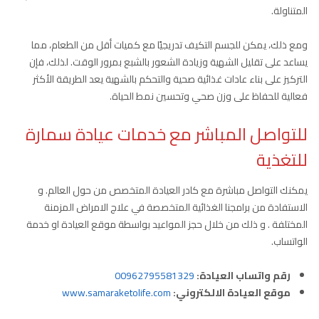
المتناولة.
ومع ذلك، يمكن للجسم التكيف تدريجيًا مع كميات أقل من الطعام، مما
يساعد على تقليل الشهية وزيادة الشعور بالشبع بمرور الوقت. لذلك، فإن
التركيز على بناء عادات غذائية صحية والتحكم بالشهية يعد الطريقة الأكثر
فعالية للحفاظ على وزن صحي وتحسين نمط الحياة.
للتواصل المباشر مع خدمات عيادة سمارة
للتغذية
يمكنك التواصل مباشرة مع كادر العيادة المتخصص من حول العالم. و
الاستفادة من برامجنا الغذائية المتخصصة في علاج الامراض المزمنة
المختلفة . و ذلك من خلال حجز المواعيد بواسطة موقع العيادة او خدمة
الواتساب.
رقم واتساب العيادة:
00962795581329
موقع العيادة الالكتروني:
www.samaraketolife.com