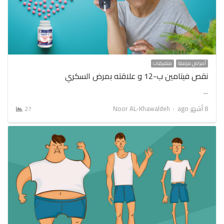
أمراض مزمنة
متفرقات
نقص فيتامين ب-12 و علاقته بمرض السكري
…
Author
8 أشهر ago
Noor AL-Khawaldeh
27