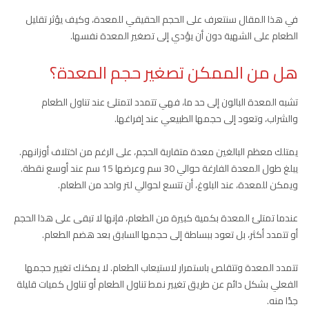
في هذا المقال سنتعرف على الحجم الحقيقي للمعدة، وكيف يؤثر تقليل
الطعام على الشهية دون أن يؤدي إلى تصغير المعدة نفسها.
هل من الممكن تصغير حجم المعدة؟
تشبه المعدة البالون إلى حد ما، فهي تتمدد لتمتلئ عند تناول الطعام
والشراب، وتعود إلى حجمها الطبيعي عند إفراغها.
يمتلك معظم البالغين معدة متقاربة الحجم، على الرغم من اختلاف أوزانهم.
يبلغ طول المعدة الفارغة حوالي 30 سم وعرضها 15 سم عند أوسع نقطة.
ويمكن للمعدة، عند البلوغ، أن تتسع لحوالي لتر واحد من الطعام.
عندما تمتلئ المعدة بكمية كبيرة من الطعام، فإنها لا تبقى على هذا الحجم
أو تتمدد أكثر، بل تعود ببساطة إلى حجمها السابق بعد هضم الطعام.
تتمدد المعدة وتتقلص باستمرار لاستيعاب الطعام. لا يمكنك تغيير حجمها
الفعلي بشكل دائم عن طريق تغيير نمط تناول الطعام أو تناول كميات قليلة
جدًا منه.