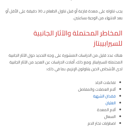
يجب تناوله على معدة فارغة أو قبل تناول الطعام بـ 30 دقيقة على الأقل أو
بعد الانتهاء من الوجبة بساعتين.
المخاطر المحتملة والآثار الجانبية
للسيرابيبتاز
هناك عدد قليل من الدراسات المنشورة على وجه التحديد حول الآثار الجانبية
المحتملة للسيراببتاز. ومع ذلك، أفادت الدراسات عن العديد من الآثار الجانبية
لدى الأشخاص الذين يتناولون الإنزيم، بما في ذلك:
تفاعلات الجلد
آلام العضلات والمفاصل
فقدان الشهية
الغثيان
آلام المعدة
السعال
اضطرابات تخثر الدم