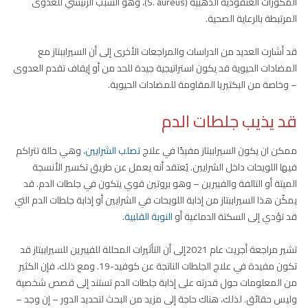
المكورات العنقودية الذهبية (S. aureus)، وهو السبب الرئيسي للعدوى
المرتبطة بالرعاية الصحية.
قد أشارت العديد من الدراسات والمراجعات الأخرى إلى أن السيراببتاز مع
المضادات الحيوية قد يكون استراتيجية جيدة للحد من أو إيقاف تقدم العدوى
– وخاصة من البكتيريا المقاومة للمضادات الحيوية.
قد يذيب جلطات الدم
ممكن ان يكون السيراببتاز مفيدًا في علاج
تصلب الشرايين
، وهي حالة تتراكم
فيها اللويحات داخل الشرايين. يُعتقد أنه يعمل عن طريق تكسير الأنسجة
الميتة أو التالفة والفيبرين – وهو بروتين قوي يتكون في جلطات الدم. قد
يمكّن هذا السيراببتاز من إذابة اللويحات في الشرايين أو إذابة جلطات الدم التي
قد تؤدي إلى السكتة الدماغية أو
النوبة القلبية
.
تشير مراجعة أجريت عام 2021إلى أن التأثيرات المحللة للفيبرين للسيراببتاز قد
تكون مفيدة في علاج الجلطات الناتجة عن كوفيد-19. ومع ذلك، فإن الكثير
من المعلومات حول قدرته على إذابة جلطات الدم تستند إلى قصص شخصية
وليس حقائق. لذلك، هناك حاجة إلى مزيد من البحث لتحديد الدور – إن وجد –