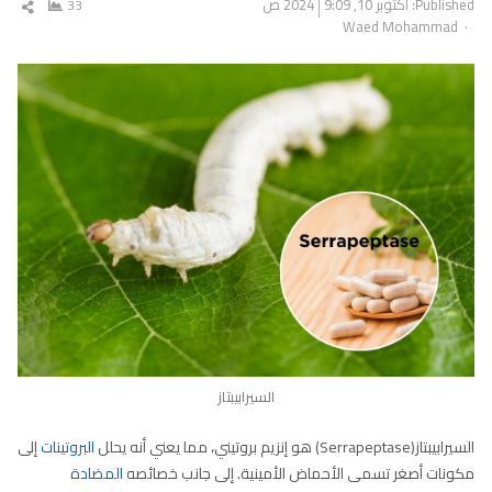
Published:
أكتوبر 10, 2024
9:09 ص
33
شار
Author
Waed Mohammad
المق
السيرابيبتاز
السيرابيبتاز(Serrapeptase) هو إنزيم بروتيني، مما يعني أنه يحلل
البروتينات
إلى
مكونات أصغر تسمى الأحماض الأمينية. إلى جانب خصائصه
المضادة