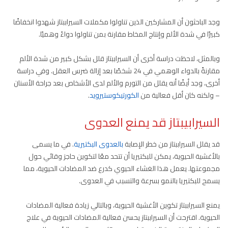
وجد الباحثون أن المشاركين الذين تناولوا مكملات السيراببتاز شهدوا انخفاضًا
كبيرًا في شدة الألم وإنتاج المخاط مقارنة بمن تناولوا دواءً وهميًا.
وبالمثل، لاحظت دراسة أخرى أن السيراببتاز قلل بشكل كبير من شدة الألم
مقارنةً بالدواء الوهمي في 24 شخصًا بعد إزالة ضرس العقل. وفي دراسة
أخرى، وجد أيضًا أنه يقلل من التورم والألم لدى الأشخاص بعد جراحة الأسنان
– ولكنه كان أقل فعالية من
الكورتيكوستيرويد
.
السيرابيبتاز
قد يمنع العدوى
قد يقلل السيراببتاز من خطر الإصابة
بالعدوى البكتيرية
. في ما يسمى
بالأغشية الحيوية، يمكن للبكتيريا أن تتحد معًا لتكوين حاجز وقائي حول
مجموعتها. يعمل هذا الغشاء الحيوي كدرع ضد المضادات الحيوية، مما
يسمح للبكتيريا بالنمو بسرعة والتسبب في العدوى.
يمنع السيراببتاز تكوين الأغشية الحيوية، وبالتالي زيادة فعالية المضادات
الحيوية. اقترحت أن السيراببتاز يحسن فعالية المضادات الحيوية في علاج