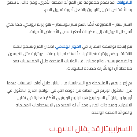
للالتهابات
، قد يقدم مجموعة من الفوائد الصحية الأخرى. ومع ذلك، لا ينصح
به للأشخاص الذين يتناولون بالفعل أدوية تسييل الدم.
السيرابيبتاز – المعروف أيضًا باسم سيراتيوببتيداز – هو إنزيم بروتيني، مما يعني
أنه يحلل البروتينات إلى مكونات أصغر تسمى الأحماض الأمينية.
يتم إنتاجه بواسطة البكتيريا في
الجهاز الهضمي
لديدان القز ويسمح للعثة
الناشئة بهضم وإذابة شرنقتها. بدأ استخدام الإنزيمات البروتينية مثل التربسين
والكيموتريبسين والبروميلين في الولايات المتحدة خلال الخمسينيات بعد
ملاحظة أن لها تأثيرات مضادة للالتهابات.
تم إجراء نفس الملاحظة مع السيرابيبتاز في اليابان خلال أواخر الستينيات عندما
عزل الباحثون الإنزيم في البداية من دودة القز. في الواقع، اقترح الباحثون في
أوروبا واليابان أن السيراببتيز هو الإنزيم البروتيني الأكثر فعالية في تقليل
الالتهاب. ومنذ ذلك الحين، وجد أن له العديد من الاستخدامات المحتملة
والفوائد الصحية الواعدة
السيرابيبتاز
قد يقلل الالتهاب