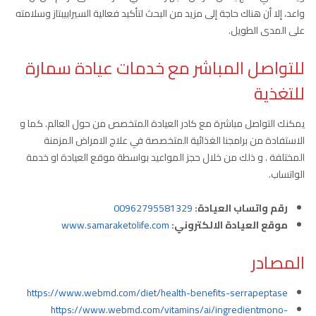
واعد، إلا أن هناك حاجة إلى مزيد من البحث لتأكيد فعالية السيرابيبتاز وسلامته
على المدى الطويل.
للتواصل المباشر مع خدمات عيادة سمارة
للتغذية
يمكنك التواصل مباشرة مع كادر العيادة المتخصص من حول العالم. كما و
الاستفادة من برامجنا الغذائية المتخصصة في علاج الامراض المزمنة
المختلفة . و ذلك من خلال حجز المواعيد بواسطة موقع العيادة او خدمة
الواتساب.
رقم واتساب العيادة:
00962795581329
موقع العيادة الالكتروني:
www.samaraketolife.com
المصادر
https://www.webmd.com/diet/health-benefits-serrapeptase
https://www.webmd.com/vitamins/ai/ingredientmono-