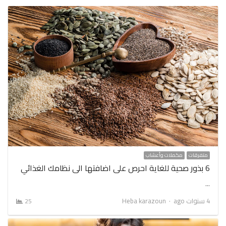
متفرقات
مكملات وأعشاب
6 بذور صحية للغاية احرص على اضافتها الى نظامك الغذائي
…
Author
4 سنوات ago
Heba karazoun
25