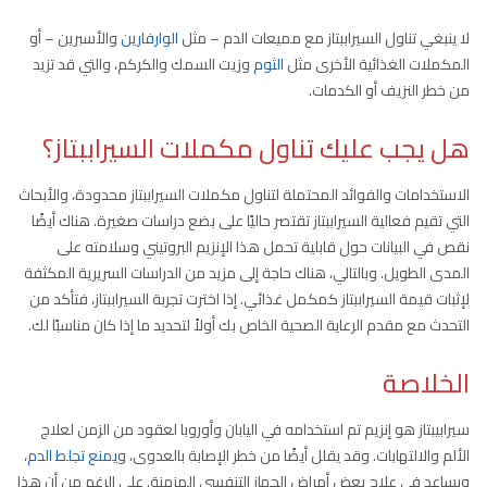
لا ينبغي تناول السيراببتاز مع مميعات الدم – مثل
الوارفارين
والأسبرين – أو
المكملات الغذائية الأخرى مثل
الثوم
وزيت السمك والكركم، والتي قد تزيد
من خطر النزيف أو الكدمات.
هل يجب عليك تناول مكملات السيراببتاز؟
الاستخدامات والفوائد المحتملة لتناول مكملات السيراببتاز محدودة، والأبحاث
التي تقيم فعالية السيراببتاز تقتصر حاليًا على بضع دراسات صغيرة. هناك أيضًا
نقص في البيانات حول قابلية تحمل هذا الإنزيم البروتيني وسلامته على
المدى الطويل. وبالتالي، هناك حاجة إلى مزيد من الدراسات السريرية المكثفة
لإثبات قيمة السيراببتاز كمكمل غذائي. إذا اخترت تجربة السيراببتاز، فتأكد من
التحدث مع مقدم الرعاية الصحية الخاص بك أولاً لتحديد ما إذا كان مناسبًا لك.
الخلاصة
سيرابيبتاز هو إنزيم تم استخدامه في اليابان وأوروبا لعقود من الزمن لعلاج
الألم والالتهابات. وقد يقلل أيضًا من خطر الإصابة بالعدوى، و
يمنع تجلط الدم
،
ويساعد في علاج بعض أمراض الجهاز التنفسي المزمنة. على الرغم من أن هذا