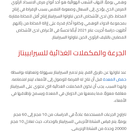
وهمي يوميًا. التهاب الشعب الهوائية هو أحد أنواع مرض الانسداد الرئوي
المزمن الذي يؤدي إلى السعال وصعوبة التنفس بسبب الإفراط في إنتاج
المخاط. كان لدى الأشخاص الذين تناولوا السيراببتاز إنتاج أقل للمخاط مقارنة
بمجموعة الدواء الوهمي وكانوا أكثر قدرة على إزالة المخاط من رئاتهم.
أظهرت دراسة أجريت عام 2021 أيضًا تحسنًا في الأعراض لدى الأشخاص
المصابين بالتليف الرئوي الذين تناولوا السيراببتاز.
الجرعة والمكملات الغذائية
للسيرابيبتاز
عند تناولها عن طريق الفم، يتم تدمير السيراببتاز بسهولة وتعطيله بواسطة
حمض المعدة
قبل أن تتاح له الفرصة للوصول إلى الأمعاء ليتم امتصاصه.
ولهذا السبب، يجب أن تكون المكملات الغذائية التي تحتوي على السيراببتاز
مغلفة معويًا، مما يمنعها من الذوبان في المعدة ويسمح بإطلاقها في
الأمعاء.
تتراوح الجرعات المستخدمة عادةً في الدراسات من 10 مجم إلى 60 مجم
يوميًا. يتم قياس النشاط الأنزيمي للسيراببتاز بالوحدات، حيث تعادل 10 مجم
20000 وحدة من النشاط الإنزيمي.