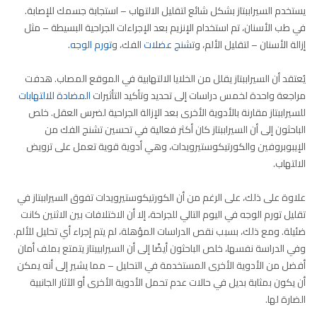
يستخدم السيراببتاز بشكل شائع لتقليل الالتهاب – استجابة جسمك للإصابة.
في طب الأسنان، تم استخدام الإنزيم بعد الإجراءات الجراحية البسيطة – مثل
إزالة الأسنان – لتقليل الألم، و
تشنج عضلات
الفك، و
تورم الوجه
.
يُعتقد أن السيراببتاز يقلل من الخلايا الالتهابية في الموقع المصاب. هدفت
مراجعة واحدة لخمس دراسات إلى تحديد وتأكيد التأثيرات
المضادة للالتهابات
للسيراببتاز مقارنة بالأدوية الأخرى بعد الإزالة الجراحية لضرس العقل. خلص
الباحثون إلى أن السيراببتاز كان أكثر فعالية في تحسين تشنج الفك من
الإيبوبروفين والكورتيكوستيرويدات، وهي أدوية قوية تعمل على ترويض
الالتهاب.
علاوة على ذلك، على الرغم من أن الكورتيكوستيرويدات تفوق السيراببتاز في
تقليل تورم الوجه في اليوم التالي للجراحة، إلا أن الاختلافات بين الاثنين كانت
ضئيلة. ومع ذلك، بسبب نقص الدراسات المؤهلة، لم يتم إجراء أي تحليل للألم.
وفي الدراسة نفسها، خلص الباحثون أيضًا إلى أن السيرابيبتاز يتمتع بملف أمان
أفضل من الأدوية الأخرى المستخدمة في التحليل – مما يشير إلى أنه يمكن
أن يكون بمثابة بديل في حالات عدم تحمل الأدوية الأخرى أو الآثار الجانبية
الضارة لها.