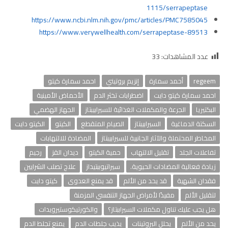
1115/serrapeptase
https://www.ncbi.nlm.nih.gov/pmc/articles/PMC7585045
https://www.verywellhealth.com/serrapeptase-89513
عدد المشاهدات:
33
regeem
أحمد سمارة
إنزيم بروتيني
احمد سمارة كيتو
احمد سمارة كيتو دايت
اضطرابات تخثر الدم
الأحماض الأمينية
البكتيريا
الجرعة والمكملات الغذائية للسيرابيبتاز
الجهاز الهضمي
السكتة الدماغية
السيرابيبتاز
الصيام المتقطع
الكيتو
الكيتو دايت
المخاطر المحتملة والآثار الجانبية للسيرابيبتاز
المضادة للالتهابات
تفاعلات الجلد
تقليل الالتهاب
حمية الكيتو
ديدان القز
رجيم
زيادة فعالية المضادات الحيوية.
سيراتيوببتيداز
علاج تصلب الشرايين
فقدان الشهية
قد يحد من الألم
قد يمنع العدوى
كيتو دايت
لتقليل الألم
مفيدًا لأمراض الجهاز التنفسي المزمنة
هل يجب عليك تناول مكملات السيراببتاز؟
والكورتيكوستيرويدات
يحد من الألم
يحلل البروتينات
يذيب جلطات الدم
يمنع تجلط الدم