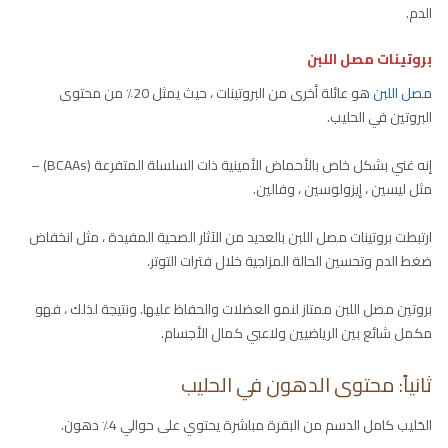
الدم.
بروتينات مصل اللبن
مصل اللبن
هو عائلة أخرى من البروتينات ، حيث يمثل 20٪ من محتوى
البروتين في الحليب.
إنه غني بشكل خاص بالأحماض الأمينية ذات السلسلة المتفرعة (BCAAs) –
مثل ليسين ، إيزولوسين ، وفالين.
ارتبطت بروتينات مصل اللبن بالعديد من الآثار الصحية المفيدة ، مثل انخفاض
ضغط الدم وتحسين الحالة المزاجية خلال فترات التوتر.
بروتين مصل اللبن ممتاز لنمو العضلات والحفاظ عليها. ونتيجة لذلك ، فهو
مكمل شائع بين الرياضيين ولاعبي كمال الأجسام.
ثانياً: محتوى الدهون في الحليب
الحَليب كامل الدسم من البقرة مباشرة يحتوي على حوالي 4٪ دهون.