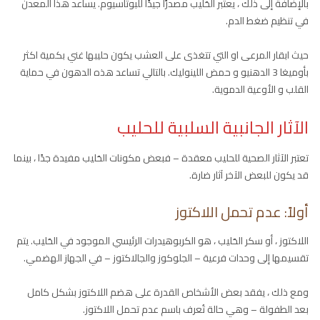
بالإضافة إلى ذلك ، يعتبر الحَليب مصدرًا جيدًا للبوتاسيوم. يساعد هذا المعدن
في تنظيم ضغط الدم.
حيث ابقار المرعى او التي تتغذى على العشب يكون حليبها غني بكمية اكثر
بأوميغا 3 الدهنيو و حمض اللينوليك. بالتالي تساعد هذه الدهون في حماية
القلب و الأوعية الدموية.
الآثار الجانبية السلبية للحليب
تعتبر الآثار الصحية للحليب معقدة – فبعض مكونات الحَليب مفيدة جدًا ، بينما
قد يكون للبعض الآخر آثار ضارة.
أولاً: عدم تحمل اللاكتوز
اللاكتوز ، أو سكر الحَليب ، هو الكربوهيدرات الرئيسي الموجود في الحَليب. يتم
تقسيمها إلى وحدات فرعية – الجلوكوز والجالاكتوز – في الجهاز الهضمي.
ومع ذلك ، يفقد بعض الأشخاص القدرة على هضم اللاكتوز بشكل كامل
بعد الطفولة – وهي حالة تُعرف باسم عدم تحمل اللاكتوز.