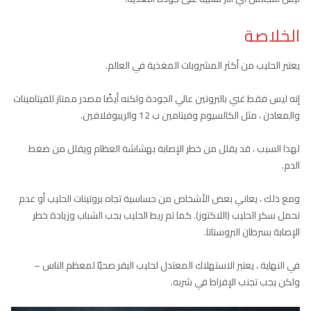
الخلاصة
يعتبر الحليب من أكثر المشروبات المغذية في العالم.
إنه ليس فقط غني بالبروتين عالي الجودة ولكنه أيضًا مصدر ممتاز للفيتامينات
والمعادن ، مثل الكالسيوم وفيتامين ب 12 والريبوفلافين.
لهذا السبب ، قد يقلل من خطر الإصابة بهشاشة العظام ويقلل من ضغط
الدم.
ومع ذلك ، يعاني بعض الأشخاص من حساسية تجاه بروتينات الحليب أو عدم
تحمل سكر الحليب (اللاكتوز). كما تم ربط الحليب بحب الشباب وزيادة خطر
الإصابة بسرطان البروستاتا.
في النهاية ، يعتبر الاستهلاك المعتدل لحليب البقر صحيًا لمعظم الناس –
ولكن يجب تجنب الإفراط في شربه.