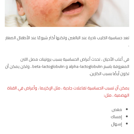
تعد حساسية الحَليب نادرة عند البالغين ولكنها أكثر شيوعًا عند الأطفال الصغار
.
في أغلب الأحيان ، تحدث أعراض الحساسية بسبب بروتينات مصل اللبن
المعروفة باسم alpha-lactoglobulin و beta-lactoglobulin ، ولكن يمكن أن
تكون أيضًا بسبب الكازين.
يمكن أن تسبب الحساسية تفاعلات جلدية ، مثل الإكزيما ، وأعراض في القناة
الهضمية ، مثل:
مغص
إمساك
إسهال