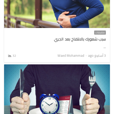
متفرقات
سبب شعورك بالانتفاخ بعد الجري
…
Author
3 أسابيع ago
Waed Mohammad
32