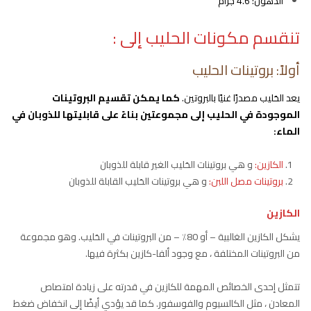
الدهون: 4.6 جرام
تنقسم مكونات الحليب إلى :
أولاً: بروتينات الحليب
يعد الحَليب مصدرًا غنيًا بالبروتين.
كما يمكن تقسيم البروتينات
الموجودة في الحليب إلى مجموعتين بناءً على قابليتها للذوبان في
الماء:
الكازين:
و هي بروتينات الحَليب الغير قابلة للذوبان
بروتينات مصل اللبن:
و هي بروتينات الحَليب القابلة للذوبان
الكازين
يشكل الكازين الغالبية – أو 80٪ – من البروتينات في الحَليب. وهو مجموعة
من البروتينات المختلفة ، مع وجود ألفا-كازين بكثرة فيها.
تتمثل إحدى الخصائص المهمة للكازين في قدرته على زيادة امتصاص
المعادن ، مثل الكالسيوم والفوسفور. كما قد يؤدي أيضًا إلى انخفاض ضغط