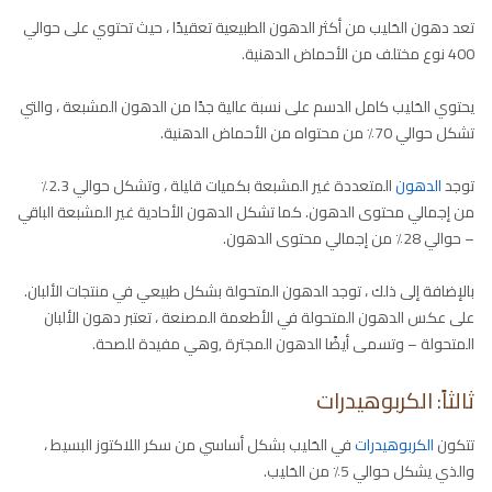
تعد دهون الحَليب من أكثر الدهون الطبيعية تعقيدًا ، حيث تحتوي على حوالي
400 نوع مختلف من الأحماض الدهنية.
يحتوي الحَليب كامل الدسم على نسبة عالية جدًا من الدهون المشبعة ، والتي
تشكل حوالي 70٪ من محتواه من الأحماض الدهنية.
توجد
الدهون
المتعددة غير المشبعة بكميات قليلة ، وتشكل حوالي 2.3٪
من إجمالي محتوى الدهون. كما تشكل الدهون الأحادية غير المشبعة الباقي
– حوالي 28٪ من إجمالي محتوى الدهون.
بالإضافة إلى ذلك ، توجد الدهون المتحولة بشكل طبيعي في منتجات الألبان.
على عكس الدهون المتحولة في الأطعمة المصنعة ، تعتبر دهون الألبان
المتحولة – وتسمى أيضًا الدهون المجترة ,وهي مفيدة للصحة.
ثالثاً: الكربوهيدرات
تتكون
الكربوهيدرات
في الحَليب بشكل أساسي من سكر اللاكتوز البسيط ،
والذي يشكل حوالي 5٪ من الحَليب.