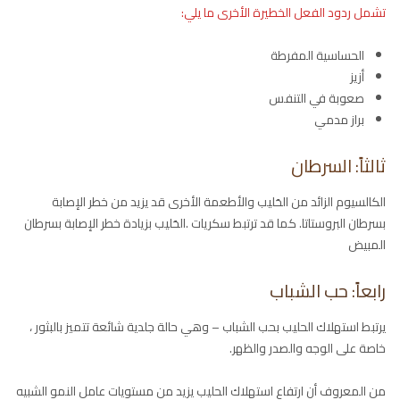
تشمل ردود الفعل الخطيرة الأخرى ما يلي:
الحساسية المفرطة
أزيز
صعوبة في التنفس
براز مدمي
ثالثاً: السرطان
الكالسيوم الزائد من الحَليب والأطعمة الأخرى قد يزيد من خطر الإصابة
بسرطان البروستاتا. كما قد ترتبط سكريات .الحَليب بزيادة خطر الإصابة بسرطان
المبيض
رابعاً: حب الشباب
يرتبط استهلاك الحليب بحب الشباب – وهي حالة جلدية شائعة تتميز بالبثور ،
خاصة على الوجه والصدر والظهر.
من المعروف أن ارتفاع استهلاك الحليب يزيد من مستويات عامل النمو الشبيه