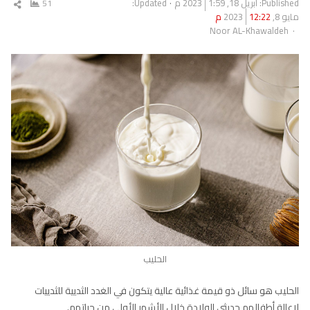
Published:
أبريل 18, 2023
1:59 م
Updated:
51
شار
مايو 8, 2023
12:22 م
المق
Author
Noor AL-Khawaldeh
الحليب
الحليب هو سائل ذو قيمة غذائية عالية يتكون في الغدد الثديية للثدييات
لإعالة أطفالهم حديثي الولادة خلال الأشهر الأولى من حياتهم.