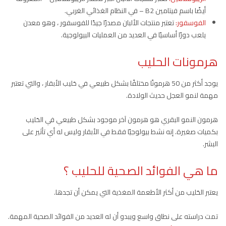
أيضًا باسم فيتامين B2 – في النظام الغذائي الغربي.
الفوسفور:
تعتبر منتجات الألبان مصدرًا جيدًا للفوسفور ، وهو معدن
يلعب دورًا أساسيًا في العديد من العمليات البيولوجية.
هرمونات الحليب
يوجد أكثر من 50 هرمونًا مختلفًا بشكل طبيعي في حَليب الأبقار ، والتي تعتبر
مهمة لنمو العجل حديث الولادة.
هرمون النمو البقري هو هرمون آخر موجود بشكل طبيعي في الحَليب
بكميات صغيرة. إنه نشط بيولوجيًا فقط في الأبقار وليس له أي تأثير على
البشر.
ما هي الفوائد الصحية للحليب ؟
يعتبر الحَليب من أكثر الأطعمة المغذية التي يمكن أن تجدها.
تمت دراسته على نطاق واسع ويبدو أن له العديد من الفوائد الصحية المهمة.