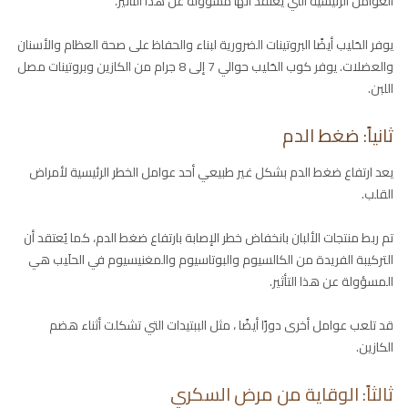
العوامل الرئيسية التي يعتقد أنها مسؤولة عن هذا التأثير.
يوفر الحَليب أيضًا البروتينات الضرورية لبناء والحفاظ على صحة العظام والأسنان
والعضلات. يوفر كوب الحَليب حوالي 7 إلى 8 جرام من الكازين وبروتينات مصل
اللبن.
ثانياً: ضغط الدم
يعد ارتفاع ضغط الدم بشكل غير طبيعي أحد عوامل الخطر الرئيسية لأمراض
القلب.
تم ربط منتجات الألبان بانخفاض خطر الإصابة بارتفاع ضغط الدم، كما يُعتقد أن
التركيبة الفريدة من الكالسيوم والبوتاسيوم والمغنيسيوم في الحلَيب هي
المسؤولة عن هذا التأثير.
قد تلعب عوامل أخرى دورًا أيضًا ، مثل الببتيدات التي تشكلت أثناء هضم
الكازين.
ثالثاً: الوقاية من مرض السكري