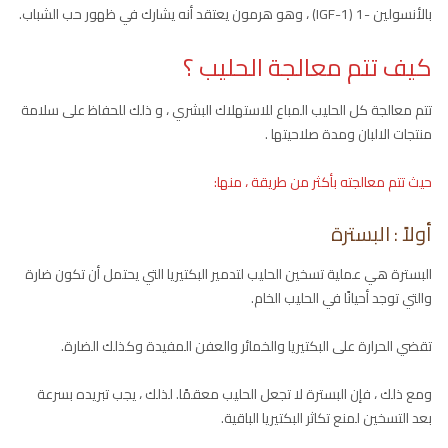
بالأنسولين -1 (IGF-1) ، وهو هرمون يعتقد أنه يشارك في ظهور حب الشباب.
كيف تتم معالجة الحليب ؟
تتم معالجة كل الحليب المباع للاستهلاك البشري ، و ذلك للحفاظ على سلامة
منتجات الالبان ومدة صلاحيتها .
حيث تتم معالجته بأكثر من طريقة ، منها:
أولاً : البسترة
البسترة هي عملية تسخين الحليب لتدمير البكتيريا التي يحتمل أن تكون ضارة
والتي توجد أحيانًا في الحليب الخام.
تقضي الحرارة على البكتيريا والخمائر والعفن المفيدة وكذلك الضارة.
ومع ذلك ، فإن البسترة لا تجعل الحليب معقمًا. لذلك ، يجب تبريده بسرعة
بعد التسخين لمنع تكاثر البكتيريا الباقية.