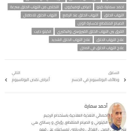
احمد سمارة كيتو
اعراض اوميكرون
التخلص من التهاب الحلق بسرعة
التهاب الحلق
التهاب الحلق عند الرضع
التهاب الحلق للاطفال
الصيام المتقطع لخسارة الوزن
الفرق بين التهاب الحلق الفيروسي والبكتيري
الكيتو دايت
علاج التهاب الحلق
علاج التهاب الحلق الشديد
علاج التهاب الحلق في المنزل
تصفّح
السابق
التالي
Previous
وظائف البوتاسيوم في الجسم
Next
أعراض نقص البوتاسيوم
المقالات
post:
post:
أحمد سمارة
اخصائي التغذية العلاجية باستخدام الرجيم
الكيتوني و الصيام المتقطع, رؤيتي و رسالتي هي
نشر الوعي الصحي الغذائي والرياضي لمساعتك على فهم