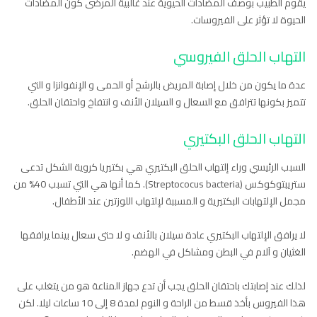
يقوم الطبيب بوصف المضادات الحيوية عند غالبية المرضى كون المضادات
الحيوة لا تؤثر على الفيروسات.
التهاب الحلق الفيروسي
عدة ما يكون من خلال إصابة المريض بالرشح أو الحمى و الإنفوانزا و التي
تتميز بكونها تترافق مع السعال و السيلان الأنف و انتفاخ واحتقان الحلق.
التهاب الحلق البكتيري
السبب الرئيسي وراء إلتهاب الحلق البكتيري هي بكتيريا كروية الشكل تدعى
ستريبتوكوكس (Streptococus bacteria). كما أنها هي التي تسبب 40% من
مجمل الإلتهابات البكتيرية و المسببة لإلتهاب اللوزتين عند الأطفال.
لا يرافق الإلتهاب البكتيري عادة سيلان بالأنف و لا حتى سعال بينما يرافقها
الغثيان و آلام في البطن ومشاكل في الهضم.
لذلك عند إصابتك باحتقان الحلق يجب أن تدع جهاز المناعة هو من يتغلب على
هذا الفيروس بأخذ قسط من الراحة و النوم لمدة 8 إلى 10 ساعات ليلا. لكن