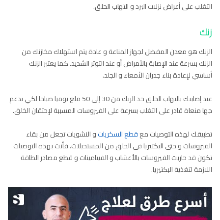
التغلب على أعراض نزلات البرد و التهاب الحلق.
زنك
الزنك هو معدن المفضل لجهاز المناعة و عادة يتم استهلاك مخازنك من
الزنك بسرعة عند الإصابة بالأمراض أو عند التوتر الشديد. كما يعتبر الزنك
أساسي لإعادة بناء جدران الأمعاء و الجلد.
عند إصابتك بالتهاب الحلق خذ الزنك من 30 إلى 50 ملغ يوميا صباحا لكي تدعم
جها منعاة قادر على التغلب بسرعة على الفيروسات المسببة لإحتقان الخلق.
تطبيقك لهذه التوصيات مع
قطع السكريات
و النشويات تجعل من بقاء
الفيروسات و حتى البكتيريا في الحلق من المستحيلات. فأنت بهذه التوصيات
تكون قد حاربت الفيروسات بالأعشاب و الفيتامينات و قطع مصادر الطاقة
اللازمة لتغذية البكتيريا.