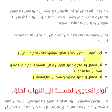
كما ويعتبر ألم الحلق من أكثر الأعراض التي يشتكي منها الناس المصابين
باحتقان و التهاب الحلق. وتسبب هذه الإحتقانات و الإلتهابات أكثر من 13
مليون زيارة إلى عيادات الأطباء سنويا.
يمكن تصنيف إلتهابات الحلق من حيث مكان الإصابة إلى ثلاثة تصنيفات
أساسية:
أولا أصابة الشخص باحتقان الحلق مباشرة خلف الفم وتسمى (
Pharyngitis ).
ثانيا احتقان وانتفاخ و حمرار اللوزتين و هي النسيج الناعم خلف الفم و
تسمى ( Tonsillitis ).
ثالثا احتقان و احمرار الحنجرة و تسمى ( Larynigitis ).
أنواع العدوى المسببة إلى التهاب الحلق
هناك نوعين أساسيين لالتهاب الحلق البكيتيري و الفيروسي، لكن يمثل أصابة
الأشخاص باحتقان الحلق الفيروسي ما يقارب ال90% من الحالات. لذلك من أن