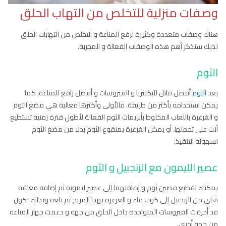
وصفات منزلية للتخلص من التهاب الحلق
هناك وصفات متعددة وكثيرة لرفع المناعة و التخلص من التهابات الحلق
لذبك سنذكر أهم هذه الوصفات الفعالة و المجربة.
الثوم
يعد
الثوم
أفضل قاتل للبكتيريا و الفيروسات و أفضل رافع للمناعة، كما
يمكن استخدامه بأكثر من طريقة. فالأولى وأكثرها فعالية هي مضغ الثوم
و الغرغرة باللعاب المخلوط بأنزيمات الثوم الفعالة لأطول فترة زمنية تستطيع
أنت على تحملها. أو يمكن الغرغرة بمنقوع الثوم بدلا من مضغ الثوم
لسهولة التنفيذ.
عصير الليمون مع الزنجبيل و الثوم
يمكنك تقطيع فصين ثوم و إضافتهما إلى عصير ليمونة ثم إضافة معلقة
شاي من الزنجبيل إلى كوب ماء و الغرغرة بهذا المزيج ثم بلعه وبذلك تكون
قد أحرقت الفيروسات المتواجدة داخل الحلق من جهة و دعمت جهاز المناعة
من جهة أخرى.