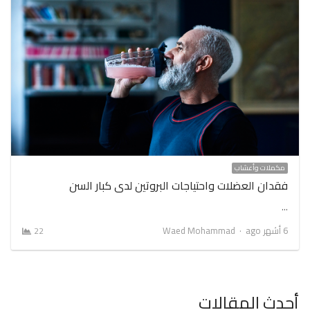
مكملات وأعشاب
فقدان العضلات واحتياجات البروتين لدى كبار السن
…
Author
6 أشهر ago
Waed Mohammad
22
أحدث المقالات