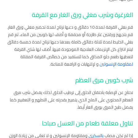
الغرغرة وشرب مغلي ورق الغار مع القرفة
قم بغلي القرفة لمدة 10 دقائق و دعها ترتاح لمدة تحضير مغلي ورق الغار.
قم بتجهيز ورقتين غار طازجة أو مجففة و أضف لها كوبين من الماء، ثم قم
بغلي الخليط لمدة ثلاثة دقائق كاملة بعدها دعها ترتاح لمدة خمسة دقائق
ليتم انتزاع كل الإنزيمات العلاجية الموجودة فيها. أضف لها شاي القرفة
لتعطيها طعم حلو المذاق كما لتستفيد من خصائص القرفة المقللة
لمقاومة الإنسولين
و لإلتهابات و الرافعة للمناعة.
شرب كوبين مرق العظم
تحتاج عن الإصابة باحتقان الحلق إلى ترطيب الحلق لذلك يفضل شرب مرق
العظم المحتوي على الملح الذي يتمييز بقدرته على التطهير و التعقيم كما
يفضل طبخ المرق بورق الغار أيضا.
تناول معلقة طعام من العسل صباحا
إذا لم تكن مصاب
بالسكري
ومقاومة الإنسولين و لا تعاني من زيادة الوزن