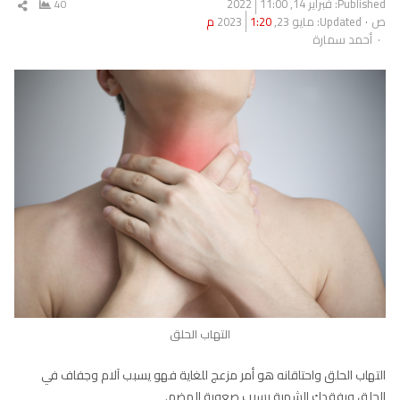
Published:
فبراير 14, 2022
11:00
40
شار
ص
Updated: مايو 23, 2023
1:20 م
المق
Author
أحمد سمارة
التهاب الحلق
التهاب الحلق واحتاقانه هو أمر مزعج للغاية فهو يسبب آلام وجفاف في
الحلق ويفقدك الشهية بسبب صعوبة الهضم.