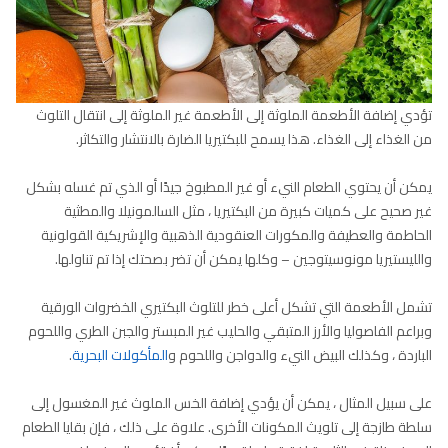
تؤدي إضافة الأطعمة الملوثة إلى الأطعمة غير الملوثة إلى انتقال التلوث
من الغذاء إلى الغذاء. هذا يسمح للبكتيريا الضارة بالانتشار والتكاثر.
يمكن أن يحتوي الطعام النيء أو غير المطبوخ جيدًا أو الذي تم غسله بشكل
غير صحيح على كميات كبيرة من البكتيريا ، مثل السالمونيلا والمطثية
الحاطمة والعطيفة والمكورات العنقودية الذهبية والإشريكية القولونية
والليستيريا مونوسيتوجين – وكلها يمكن أن تضر بصحتك إذا تم تناولها.
تشمل الأطعمة التي تشكل أعلى خطر للتلوث البكتيري الخضروات الورقية
وبراعم الفاصوليا والأرز المتبقي والحليب غير المبستر والجبن الطري واللحوم
الباردة ، وكذلك البيض النيء والدواجن واللحوم و
المأكولات البحرية
.
على سبيل المثال ، يمكن أن يؤدي إضافة الخس الملوث غير المغسول إلى
سلطة طازجة إلى تلويث المكونات الأخرى. علاوة على ذلك ، فإن بقايا الطعام