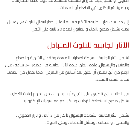
الطهي أو مسح يديك بمئزر أو منشفة متسخة. قد تلوث هذه الممارسات
يديك وتنشر البكتيريا في الطعام أو المعدات.
إلى حد بعيد ، فإن الطريقة الأكثر فعالية لتقليل خطر انتقال التلوث هي غسل
يديك بشكل صحيح بالماء والصابون لمدة 20 ثانية على الأقل.
الآثار الجانبية للتلوث المتبادل
تشمل الآثار الجانبية البسيطة اضطراب المعدة وفقدان الشهية والصداع
والغثيان والإسهال. عادة ، تظهر هذه الآثار الجانبية في غضون 24 ساعة ، على
الرغم من أنها يمكن أن تظهر بعد أسابيع من التعرض ، مما يجعل من الصعب
تحديد السبب المحدد.
في الحالات التي تنطوي على القيء أو الإسهال ، من المهم إعادة الترطيب
بشكل صحيح لاستعادة الترطيب وسكر الدم ومستويات الإلكتروليت.
تشمل الآثار الجانبية الشديدة الإسهال لأكثر من 3 أيام ، والبراز الدموي ،
والحمى ، والجفاف ، وفشل الأعضاء ، وحتى الموت.