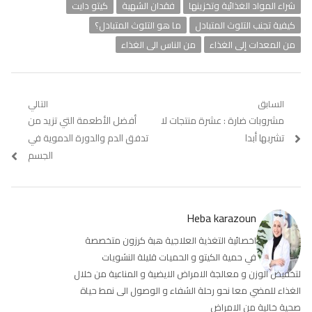
شراء المواد الغذائية وتخزينها
فقدان الشهية
كيتو دايت
كيفية تجنب التلوث المتبادل
ما هو التلوث المتبادل؟
من المعدات إلى الغذاء
من الناس الى الغذاء
تصفّح
السابق
التالي
Previous
مشروبات ضارة : عشرة منتجات لا
Next
أفضل الأطعمة التي تزيد من
المقالات
post:
post:
تشربها أبدا
تدفق الدم والدورة الدموية في
الجسم
Heba karazoun
اخصائية التغذية العلاجية هبة كرزون متخصصة
في حمية الكيتو و الحميات قليلة النشويات
لتخفيض الوزن و معالجة الامراض الايضية و المناعية من خلال
الغذاء للمضي معا نحو رحلة الشفاء و الوصول الى نمط حياة
صحية خالية من الامراض