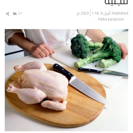
نتجنبه
Published:
أبريل 9, 2023
1:16 م
27
شار
Author
Heba karazoun
المق