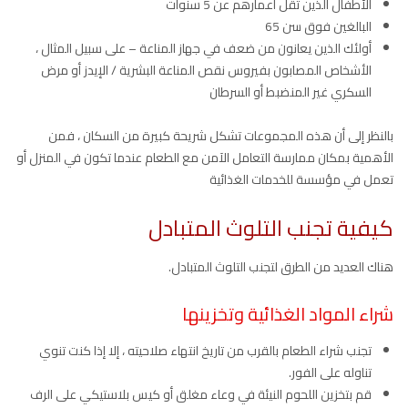
الأطفال الذين تقل أعمارهم عن 5 سنوات
البالغين فوق سن 65
أولئك الذين يعانون من ضعف في جهاز المناعة – على سبيل المثال ،
الأشخاص المصابون بفيروس نقص المناعة البشرية / الإيدز أو مرض
السكري غير المنضبط أو السرطان
بالنظر إلى أن هذه المجموعات تشكل شريحة كبيرة من السكان ، فمن
الأهمية بمكان ممارسة التعامل الآمن مع الطعام عندما تكون في المنزل أو
تعمل في مؤسسة للخدمات الغذائية
كيفية تجنب التلوث المتبادل
هناك العديد من الطرق لتجنب التلوث المتبادل.
شراء المواد الغذائية وتخزينها
تجنب شراء الطعام بالقرب من تاريخ انتهاء صلاحيته ، إلا إذا كنت تنوي
تناوله على الفور.
قم بتخزين اللحوم النيئة في وعاء مغلق أو كيس بلاستيكي على الرف