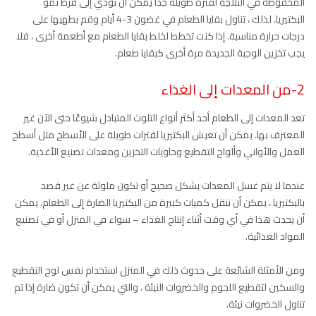
المحفوظة في الثلاجة لفترة طويلة جدًا يمكن أن تؤدي إلى فرط نمو
البكتيريا. لذلك ، تناول بقايا الطعام في غضون 3-4 أيام وقم بطهيها على
درجات حرارة مناسبة. إذا كنت تخطط لخلط بقايا الطعام مع أطعمة أخرى ، فلا
يجب تخزين الوجبة الجديدة مرة أخرى كبقايا طعام.
2-من المعدات إلى الغذاء
تعد المعدات إلى الطعام أحد أكثر أنواع التلوث المتبادل شيوعًا حتى الآن غير
المعترف بها. يمكن أن تعيش البكتيريا لفترات طويلة على الأسطح مثل أسطح
العمل والأواني وألواح التقطيع وحاويات التخزين ومعدات تصنيع الأغذية.
عندما لا يتم غسل المعدات بشكل صحيح أو تكون ملوثة عن غير قصد
بالبكتيريا ، يمكن أن تنقل كميات كبيرة من البكتيريا الضارة إلى الطعام. يمكن
أن يحدث هذا في أي وقت أثناء إنتاج الغذاء – سواء في المنزل أو في تصنيع
المواد الغذائية.
ومن الأمثلة الشائعة على حدوث ذلك في المنزل استخدام نفس لوح التقطيع
والسكين لتقطيع اللحوم والخضروات النيئة ، والتي يمكن أن تكون ضارة إذا تم
تناول الخضروات نيئة.