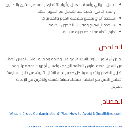
اغسل الأواني وأسطح العمل وألواح التقطيع والأسطح الأخرى بالصابون
والماء الدافئ ، خاصة عند التعامل مع اللحوم النيئة.
استخدم ألواح تقطيع منفصلة للحوم والخضروات.
استخدم الإسفنج ومفارش الصحون النظيفة.
اطبخ الأطعمة لدرجة حرارة مناسبة.
الملخص
يمكن أن يكون للتلوث البكتيري عواقب وخيمة ومميتة ، ولكن لحسن الحظ ،
من السهل منعه. مارس النظافة الجيدة ، واغسل أجهزتك وعقمها ، وقم
بتخزين الطعام وتقديمه بشكل صحيح لمنع انتقال التلوث. من خلال ممارسة
التعامل الآمن مع الطعام ، يمكنك حماية نفسك والآخرين من الإصابة
بالمرض.
المصادر
What Is Cross Contamination? Plus, How to Avoid It (healthline.com)
Bacterial Cross-contamination Potential Associated with