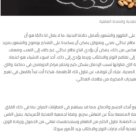
تغذية والصحة العقلية
ى الظهور والشعور بأفضل حالاتنا البدنية. ما لا يقال لنا دائمًا هو أن
تباع نظام غذائي صحي ومتوازن يمكن أن يساعدنا على التفكير بوضوح والشعور بمزيد
ى العكس من ذلك، يمكن أن يؤدي اتباع نظام غذائي غير كاف إلى التعب، وضعف
إلى تفاقم التوتر والاكتئاب، وربما يؤدي إلى ذلك. أحد اسوء الاشياء هو اعتماد
تي نتناولها تسبب الإدمان بشكل كبير وتحفز مراكز الدوبامين في دماغنا، والتي
الصحية، عليك أن تتوقف عن تناول تلك الأطعمة. هكذا أنت تبدأ بالفعل في تغيير
يدرات المكررة من نظامك الغذائي.
أنحاء الجسم والدماغ، مما قد يساهم في اضطرابات المزاج، بما في ذلك القلق
الأطعمة المصنعة بحثًا عن انتعاش سريع. وفقا لجمعية التغذية الأمريكية. يميل الناس
أو تحت الضغط. تناول الكثير من الطعام وستجدنفسك تعاني من الخمول وزيادة الوزن.
ذية أثناء فترات التوتر والاكتئاب يزيد الأمور سوءًا.