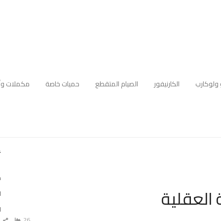
 ولوكارب
الكارنيفور
الصيام المتقطع
حميات خاصة
مكملات وأ
أ
د
 العقلية
ا
ا
26
ش