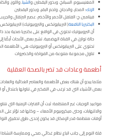
المغنيسيوم: السبانخ، وبذور اليقطين و
الشيا
، واللوز، والكا
الزنك
: المحار، والدجاج، ولحم البقر، وبذور اليقطين
فيتامين ج: الفلفل الأحمر والأخضر، عصير البرتقال والجريب
البكتيريا النافعة
( البريبايوتكس والبروبيوتيك) البريبايوت
أن البروبيوتيك تحتوي في الواقع على بكتيريا صحية بحد ذا
حالة توازن في القناة الهضمية. تشير بعض الأبحاث أيضًا إل
تحتوي على البريبايوتكس أو البروبيوتيك هي: الأطعمة المخ
تناول مجموعة متنوعة من الفواكه والخضروات
أطعمة وعادات قد تضر بالصحة العقلية
مثلما يبدو أن هناك بعض الأطعمة والعناصر الغذائية والعادات 
بعض الأشياء التي قد ترغب في التفكير في تناولها باعتدال أو الت
مواعيد الوجبات غير المنتظمة: ثبت أن الفترات الزمنية التي نتناو
والالتهابات، وحتى ميكروبيوم الأمعاء – وكلها قد تؤثر على الص
أوقات منتظمة قدر الإمكان قد يكون إحدى طرق تحقيق التوازن
قلة النوم إلى جانب اتباع نظام غذائي صحي وممارسة النشاط الب