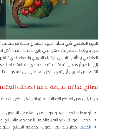
الجوع العاطفي يأتي فجأة. الجوع الجسدي يحدث تدريجيا. عند 
كريم، وهذا الطعام فقط هو الذي يلبي حاجتك. عندما تأكل لسد 
العاطفي وكأنه يحتاج إلى الإشباع الفوري بالطعام الذي تشته
إلى ما هو أبعد من نقطة الامتلاء الجسدي عند استخدام الطعام 
الشبع. من المرجح أن يؤدي الأكل العاطفي إلى الشعور بالذنب
نصائح غذائية بسيطة لدعم الصحتك العقلية
فيما يلي بعض العناصر الغذائية المرتبطة بشكل خاص بالصحة 
أوميغا 3: الجوز، الشيا وبذور الكتان، السلمون، السردين
حمض الفوليك: كبد البقر، والحبوب المدعمة، والسبانخ، و
الحديد
: المحار، كبد البقر، الحبوب المدعمة، السبانخ، الشوكو