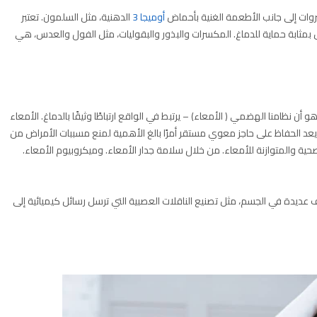
ضروات إلى جانب الأطعمة الغنية بأحماض
أوميجا 3
الدهنية، مثل السلمون. تعتبر
بمثابة حماية للدماغ. المكسرات والبذور والبقوليات، مثل الفول والعدس، هي
هو أن نظامنا الهضمي ( الأمعاء) – يرتبط في الواقع ارتباطًا وثيقًا بالدماغ. الأمعاء
ة. يعد الحفاظ على حاجز معوي مستقر أمرًا بالغ الأهمية لمنع مسببات الأمراض من
لصحية والمتوازنة للأمعاء. من خلال سلامة جدار الأمعاء. وميكروبيوم الأمعاء.
ظائف عديدة في الجسم، مثل تصنيع الناقلات العصبية التي ترسل رسائل كيميائية إلى