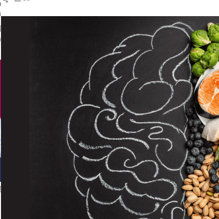
ال
ن
(
إ