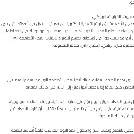
جو.
 فروت، الفراولة، البروكلي
كس: هي الأطعمة التي توفر التغذية للبكتيريا التي تعيش بالفعل في أمعائك، في حين
تها.يساعد النظام الغذائي الذي يتضمن البريبايوتكس والبروبيوتيك في الحفاظ على
ى أنها قد تلعب دورًا في استجابة الجسم للتوتر والاكتئاب. بعض الأطعمة التي
مرة مثل: الزبادي، الكفير، اللبن، مخمر الملفوف.
التي تدعم الصحة العقلية، هناك أيضًا بعض الأطعمة التي قد تعيقها. فيما يلي
خلص منها تمامًا إذا لاحظت أنها تميل إلى التأثير على حالتك العقلية.
ل فيها الطعام طوال اليوم تؤثر على خياراتنا الغذائية، وإيقاع الساعة البيولوجية،
حة العقلية. على الرغم من أن ذلك ليس ممكنًا دائمًا، إلا أن تناول الطعام في
 في حالتك المزاجية.
دني بانتظام وتجنب التبغ والكحول، يعد النوم المناسب عاملاً أساسيًا للصحة