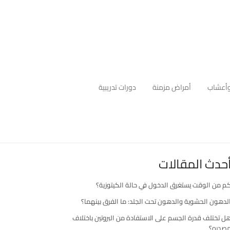
أعشاب
أمراض مزمنة
دورات تدريبية
حدث المقالات
م من الوقت يستغرق الدخول في حالة الكيتوزية؟
لدهون الحشوية والدهون تحت الجلد: ما الفرق بينهما؟
ل تختلف قدرة الجسم على الاستفادة من البروتين باختلاف
صدره؟
رك