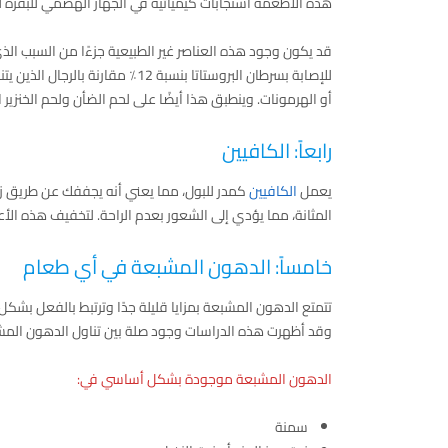
هذه الأطعمة استجابات كيميائية في الجهاز الهضمي للبقرة لمحا
قد يكون وجود هذه العناصر غير الطبيعية جزءًا من السبب الذي
للإصابة بسرطان البروستاتا بنسبة 
أو الهرمونات. وينطبق هذا أيضًا على لحم الضأن ولحم الخنزير ال
رابعاً: الكافيين
يعمل
الكافيين
كمدر للبول، مما يعني أنه يجففك عن طريق زيا
المثانة، مما يؤدي إلى الشعور بعدم الراحة. لتخفيف هذه الأ
خامساً: الدهون المشبعة في أي طعام
تتمتع الدهون المشبعة بمزايا قليلة جدًا وترتبط بالفعل بشكل كب
وقد أظهرت هذه الدراسات وجود صلة بين تناول الدهون المشبع
الدهون المشبعة موجودة بشكل أساسي في:
سمنة