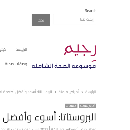
Search
بحث
الرئيسة
كيتو
وصفات صحية
الرئيسة
أمراض مزمنة
البروستاتا: أسوء وأفضل أطعمة لصح
أمراض مزمنة
متفرقات
البروستاتا: أسوء وأفضل 
Author
Published:
أغسطس 30, 2023
9:13 ص
oor AL-Khawaldeh