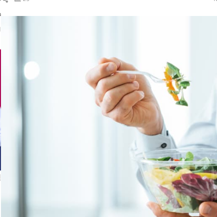
ال
د
ا
إ