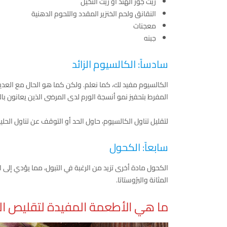
زيت جوز الهند أو زيت النخيل
النقانق ولحم الخنزير المقدد واللحوم الدهنية
معجنات
جبنه
سادساً: الكالسيوم الزائد
الكالسيوم مفيد لك، كما نعلم. ولكن كما هو الحال مع العديد م
المفرط بتحفيز نمو أنسجة الورم لدى المرضى الذين يعانون بال
لتقليل تناول الكالسيوم، حاول الحد أو التوقف عن تناول الحل
سابعاً: الكحول
الكحول مادة أخرى تزيد من الرغبة في التبول، مما يؤدي إلى ا
المثانة والبرُوستاتا.
ما هي الأطعمة المفيدة لتقليص الب