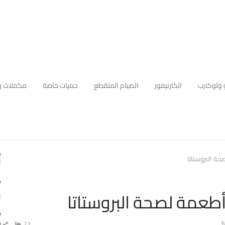
 ولوكارب
الكارنيفور
الصيام المتقطع
حميات خاصة
مكملات و
أ
ة البروستاتا
ك
أطعمة لصحة البروستاتا
ا
ه
م
N
23
شا