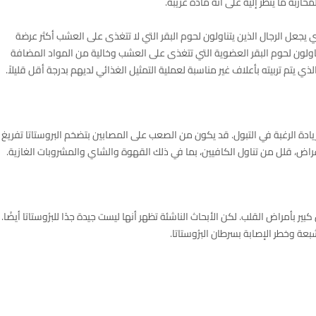
ربة ما يُنظر إليه على أنه مادة غريبة.
 يجعل الرجال الذين يتناولون لحوم البقر التي لا تتغذى على العشب أكثر عرضة
12٪ مقارنة بالرجال الذين يتناولون لحوم البقر العضوية التي تتغذى على العشب وخالية من المواد المضافة
ذي يتم تربيته بأعلاف غير مناسبة لعملية التمثيل الغذائي لديهم بدرجة أقل قليلاً.
دة الرغبة في التبول. قد يكون من الصعب على المصابين بتضخم البروستاتا تفريغ
عراض، قلل من تناول الكافيين، بما في ذلك القهوة والشاي والمشروبات الغازية.
ير بأمراض القلب. لكن الأبحاث الناشئة تظهر أنها ليست جيدة جدًا للبرُوستاتا أيضًا.
ة وخطر الإصابة بسرطان البرُوستاتا.