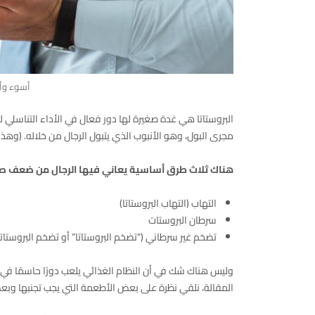
أسوء وأ
البروستاتا هي غدة صغيرة لها دور فعال في الأداء التناسل
مجرى البول، وهو الأنبوب الذي يتبول الرجال من خلاله. (وه
هناك ثلاث طرق أساسية يعاني فيها الرجال من ضعف صحة
التهاب (التهاب البروستاتا)
سرطان البروستات
تضخم غير سرطاني (“تضخم البروستاتا” أو تضخم البروستاتا الحم
وليس هناك شك في أن النظام الغذائي يلعب دورًا حاسمًا في ص
المقالة، نلقي نظرة على بعض الأطعمة التي يجب تجنبها وبعض