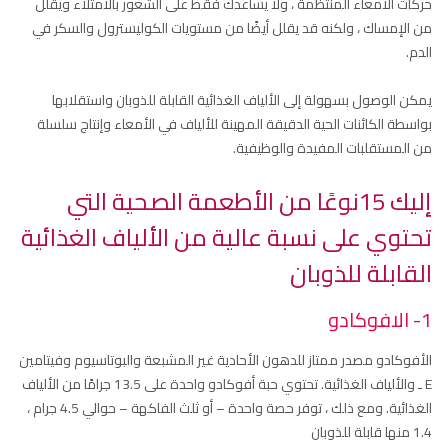
حركات الأمعاء المنتظمة ، ولا يساعدك فقط على الشعور بالامتلاء ويقلل
من الإمساك ، ولكنه قد يقلل أيضًا من مستويات الكوليسترول والسكر في
الدم.
يمكن الوصول بسهولة إلى الألياف الغذائية القابلة للذوبان واستقلابها
بواسطة الكائنات الحية الدقيقة المهينة للألياف في الأمعاء وإنتاج سلسلة
من المستقلبات المفيدة والوظيفية.
إليك 15نوعًا من الأطعمة الصحية التي
تحتوي على نسبة عالية من الألياف الغذائية
القابلة للذوبان
1- الافوكادو
الأفوكادو مصدر ممتاز للدهون الأحادية غير المشبعة والبوتاسيوم وفيتامين
E ـ والألياف الغذائية. تحتوي حبة أفوكادو واحدة على 13.5 جرامًا من الألياف
الغذائية. ومع ذلك ، توفر حصة واحدة – أو ثلث الفاكهة – حوالي 4.5 جرام ،
1.4 منها قابلة للذوبان