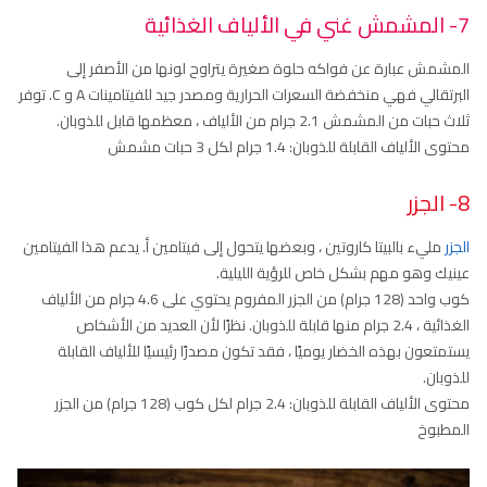
7- المشمش غني في الألياف الغذائية
المشمش عبارة عن فواكه حلوة صغيرة يتراوح لونها من الأصفر إلى
البرتقالي فهي منخفضة السعرات الحرارية ومصدر جيد للفيتامينات A و C. توفر
ثلاث حبات من المشمش 2.1 جرام من الألياف ، معظمها قابل للذوبان.
محتوى الألياف القابلة للذوبان: 1.4 جرام لكل 3 حبات مشمش
8- الجزر
الجزر
مليء بالبيتا كاروتين ، وبعضها يتحول إلى فيتامين أ. يدعم هذا الفيتامين
عينيك وهو مهم بشكل خاص للرؤية الليلية.
كوب واحد (128 جرام) من الجزر المفروم يحتوي على 4.6 جرام من الألياف
الغذائية ، 2.4 جرام منها قابلة للذوبان. نظرًا لأن العديد من الأشخاص
يستمتعون بهذه الخضار يوميًا ، فقد تكون مصدرًا رئيسيًا للألياف القابلة
للذوبان.
محتوى الألياف القابلة للذوبان: 2.4 جرام لكل كوب (128 جرام) من الجزر
المطبوخ