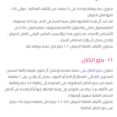
تحتوي حبة جوافة واحدة على 3 جرامات من الألياف الغذائية ، حوالي 30٪
منها قابل للذوبان.
لقد ثبت أن هذه الفاكهة تقلل نسبة السكر في الدم ، وكذلك مستويات
الكوليسترول الكلي والدهون الثلاثية ومستويات كوليسترول LDL لدى
الأشخاص الأصحاء. قد يكون هذا جزئيًا بسبب البكتين الليفي القابل للذوبان ،
والذي يمكن أن يؤخر امتصاص السكر.
محتوى الألياف القابلة للذوبان: 1.1 جرام لكل ثمرة جوافة خام
11- بذور الكتان
تحتوي
بذور الكتان
على كمية مغذية ويمكن أن تكون طريقة رائعة لتحسين
المحتوى الغذائي للعصائر أو الخبز أو الحبوب. يمكن أن يؤدي رش 1 ملعقة
كبيرة من بذور الكتان المطحونة على العصيدة إلى إضافة 3.5 جرام إضافية
من الألياف و 2 جرام من البروتين إلى وجبة الإفطار. إنها أيضًا واحدة من أفضل
المصادر النباتية لدهون أوميغا 3.
محتوى الألياف القابلة للذوبان: 0.6-1.2 جرام لكل ملعقة كبيرة (14 جرام)
من بذور الكتان الكاملة