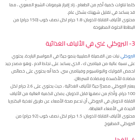
كلما تناولت كمية أكبر من الطعام ، زاد إفراز هرمونات الشبع المعوي ، مما
قد يساعد في تقليل شهيتك بشكل عام.
محتوى الألياف القابلة للذوبان: 1.8 جرام لكل نصف كوب (150 جرام) من
البطاطا الحلوة المطبوخة
3- البروكلي غني في الألياف الغذائية
البروكلي
نبات من الفصيلة الصليبية ينمو جيدًا في المواسم الباردة. يحتوي
على نسبة عالية من فيتامين ك ، الذي يساعد على تجلط الدم ، وهو مصدر جيد
لحمض الفوليك والبوتاسيوم وفيتامين سي. كما أنه يحتوي على خصائص
مضادة للأكسدة ومضادة للسرطان.
يعتبر البروكلي مصدرًا جيدًا للألياف الغذائية ، حيث يحتوي على 2.6 جرام لكل
100 جرام، وأكثر من نصفها قابل للذوبان. يمكن للكمية العالية من الألياف
القابلة للذوبان في البروكلي أن تدعم صحة الأمعاء عن طريق تغذية البكتيريا
الجيدة في الأمعاء الغليظة.
محتوى الألياف القابلة للذوبان: 1.5 جرام لكل نصف كوب (92 جرام) من
البروكلي المطبوخ
4- الفجل