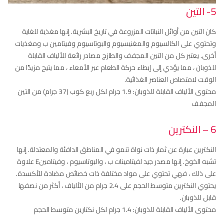
5- التين
كان التين من أوائل النباتات المزروعة في تاريخ البشرية. إنها مغذية للغاية
وتحتوي على الكالسيوم والمغنيسيوم والبوتاسيوم وفيتامين ب ومغذيات
أخرى. يعتبر كل من التين المجفف والطازج مصادر رائعة للألياف القابلة
للذوبان ، مما يؤدي إلى إبطاء حركة الطعام عبر الأمعاء ، مما يتيح مزيدًا من
الوقت لامتصاص العناصر الغذائية.
محتوى الألياف القابلة للذوبان: 1.9 جرام لكل ربع كوب (37 جرام) من التين
المجفف
6 – النكترين
النكترين عبارة عن ثمار ذات نواة تنمو في المناطق الدافئة والمعتدلة. إنها
تشبه الخوخ. إنها مصدر جيد لفيتامينات ب ، والبوتاسيوم ، وفيتامينE علاوة
على ذلك ، فهي تحتوي على مواد مختلفة ذات خصائص مضادة للأكسدة.
يحتوي النكترين متوسط الحجم على 2.4 جرام من الألياف ، أكثر من نصفها
قابل للذوبان.
محتوى الألياف القابلة للذوبان: 1.4 جرام لكل نكتارين متوسط الحجم