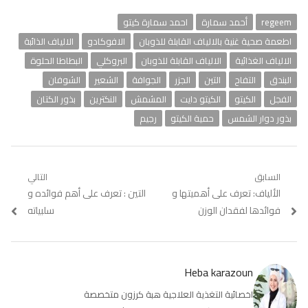
regeem
أحمد سمارة
احمد سمارة كيتو
اطعمة صحية غنية بالالياف القابلة للذوبان
الافوكادو
الالياف الذائبة
الالياف الغذائية
الالياف القابلة للذوبان
البروكلي
البطاطا الحلوة
البندق
التفاح
التين
الجزر
الجوافة
الشعير
الشوفان
الفجل
الكيتو
الكيتو دايت
المشمش
النكترين
بذور الكتان
بذور دوار الشمس
حمية الكيتو
رجيم
تصفّح
السابق
التالي
Previous
الألياف: تعرف على أهميتها و
Next
التين : تعرف على أهم فوائده و
المقالات
post:
post:
فوائدها لفقدان الوزن
سلبياته
Heba karazoun
اخصائية التغذية العلاجية هبة كرزون متخصصة