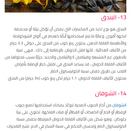
13- البندق
البندق هو نوع لذيذ من المكسرات التي يمكن أن تؤكل نيئة أو محمصة
لنكهة أقوى. وغالبًا ما يتم استخدامها أيضًا كعنصر في ألواح الشوكولاتة
والأطعمة القابلة للدهن. يحتوي ربع كوب من البندق على حوالي 3.3 جرام
من الألياف الغذائية ، ثلثها قابل للذوبان. بالإضافة إلى ذلك ، فهي غنية
بالدهون غير المشبعة وفيتامين E والثيامين والحديد. جزئيًا بسبب محتواها من
الألياف القابلة للذوبان ، قد يساعد البندق في تقليل خطر الإصابة بأمراض
القلب عن طريق خفض نسبة الكوليسترول الضار.
محتوى الألياف القابلة للذوبان: 1.1 جرام لكل ربع كوب (34 جرام) من البندق
14- الشوفان
الشوفان
من أكثر الحبوب الصحية تنوعًا. يمكنك استخدامها لصنع حبوب
الإفطار أو الخبز أو الكعكات أو الفطائر أو فتات الفاكهة. تحتوي على بيتا
جلوكان ، وهو شكل من الألياف القابلة للذوبان المرتبطة بخفض نسبة
الكوليسترول الضار وتحسين التحكم في نسبة السكر في الدم. تشير التقديرات