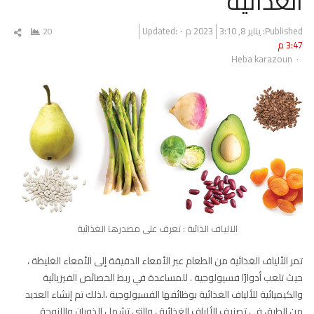
الغذائية
Published:
يناير 8, 2023
3:10 م
Updated:
20
شار
3:47 م
المق
Author
Heba karazoun
الالياف الذائبة : تعرف على مصدرها الغذائية
تمر الألياف الغذائية من الطعام عبر الأمعاء الدقيقة إلى الأمعاء الغليظة ،
حيث تلعب أدوارًا فسيولوجية . للمساعدة في ربط الخصائص الفيزيائية
والكيميائية للألياف الغذائية بوظائفها الفسيولوجية ،لذلك تم إنشاء العديد
من الطرق في تصنيف الألياف الغذائية ، والتي تشمل الذوبان واللزوجة