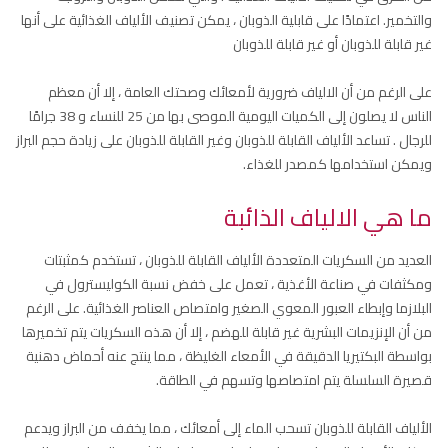
والتخمير. اعتمادًا على قابلية الذوبان ، يمكن تصنيف الألياف الغذائية على أنها
غير قابلة للذوبان أو غير قابلة للذوبان
على الرغم من أن الالياف ضرورية لأمعائك وصحتك العامة ، إلا أن معظم
الناس لا يصلون إلى الكميات اليومية الموصى بها من 25 للنساء و 38 جرامًا
للرجال . تساعد الألياف القابلة للذوبان وغير القابلة للذوبان على زيادة حجم البراز
ويمكن استخدامها كمصدر للغذاء.
ما هي الالياف الذائبة
العديد من السكريات المتعددة الألياف القابلة للذوبان ، تستخدم كمثبتات
ومكثفات في صناعة الأغذية ، تعمل على خفض نسبة الكوليسترول في
البلازما وإبطاء العبور المعوي الصغير وامتصاص العناصر الغذائية. على الرغم
من أن الإنزيمات البشرية غير قابلة للهضم ، إلا أن هذه السكريات يتم تخميرها
بواسطة البكتيريا الدقيقة في الأمعاء الغليظة ، مما ينتج عنه أحماض دهنية
قصيرة السلسلة يتم امتصاصها وتسهم في الطاقة.
الألياف القابلة للذوبان تسحب الماء إلى أمعائك ، مما يخفف من البراز ويدعم