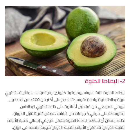
2- البطاطا الحلوة
البطاطا الحلوة غنية بالبوتاسيوم والبيتا كاروتين وفيتامينات ب والألياف. تحتوي
عبوة بطاطا حلوة واحدة متوسطة الحجم على أكثر من 400٪ من المدخول
اليومي المرجعي من فيتامين أ. علاوة على ذلك ، تحتوي البطاطس
المتوسطة على حوالي 4 جرامات من الألياف ، نصفها تقريبًا قابل للذوبان.
لذلك ، يمكن أن تساهم البطاطا الحلوة بشكل كبير في إجمالي كمية الألياف
القابلة للذوبان. قد تكون الألياف القابلة للذوبان مهمة للتحكم في الوزن.