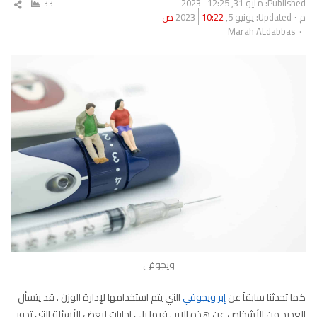
Published:
مايو 31, 2023
12:25
33
شار
م
Updated: يونيو 5, 2023
10:22 ص
المق
Author
Marah ALdabbas
ويجوفي
كما تحدثنا سابقاً عن
إبر ويجوفي
التي يتم استخدامها لإدارة الوزن . قد يتسأل
العديد من الأشخاص عن هذه الإبر . فيما يلي إجابات لبعض الأسئلة التي تدور