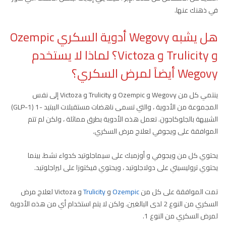
في ذهنك عنها.
هل يشبه Wegovy
أدوية السكري
Ozempic
و Trulicity و Victoza؟ لماذا لا يستخدم
Wegovy أيضاً لمرض السكري؟
ينتمي كل من Wegovy و Ozempic و Trulicity و Victoza إلى نفس
المجموعة من الأدوية ، والتي تسمى ناهضات مستقبلات الببتيد -1 (GLP-1)
الشبيهة بالجلوكاجون. تعمل هذه الأدوية بطرق مماثلة ، ولكن لم تتم
الموافقة على ويجوفي لعلاج مرض السكري.
يحتوي كل من ويجوفي و أوزمبك على سيماجلوتيد كدواء نشط. بينما
يحتوي تروليسيتي على دولاجلوتيد ، ويحتوي فيكتوزا على ليراجلوتيد.
تمت الموافقة على كل من
Ozempic
و
Trulicity
و Victoza لعلاج مرض
السكري من النوع 2 لدى البالغين. ولكن لا يتم استخدام أي من هذه الأدوية
لمرض السكري من النوع 1.