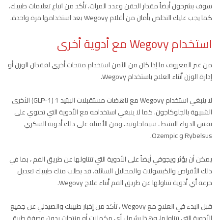
سوف يشرحون أيضاً مقدار الحقن وعدد المرات. تأكد من اتباع تعليمات طبيبك.
كما يجب عليك التخلص بأمان من أقلام Wegovy بعد استخدامها مرة واحدة.
استخدام Wegovy مع أدوية أخرى
من غير المعروف ما إذا كان من الآمن استخدام منتجات أخرى لفقدان الوزن أو
إدارة الوزن أثناء العلاج باستخدام Wegovy.
لا ينبغي استخدام Wegovy مع ناهضات مستقبلات الببتيد 1 (GLP-1) الأخرى
الشبيهة بالجلوكاجون. كما لا ينبغي استخدامه مع الأدوية التي تحتوي على
نفس الدواء النشط ، سيماجلوتيد. ومن الأمثلة على ذلك أدوية السكري
Rybelsus و Ozempic.
يمكن أن يؤثر ويجوفي أيضاً على الأدوية التي تتناولها عن طريق الفم ، بما في
ذلك الأقراص والكبسولات والمحاليل السائلة. قد يطلب منك طبيبك تعديل
جرعة أي أدوية تتناولها عن طريق الفم أثناء علاج Wegovy.
قبل البدء في العلاج مع Wegovy ، تأكد من إخبار طبيبك والصيدلي عن جميع
الأدوية التي تتناولها. وهذا يشمل أي مكملات أو منتجات بدون وصفة طبية