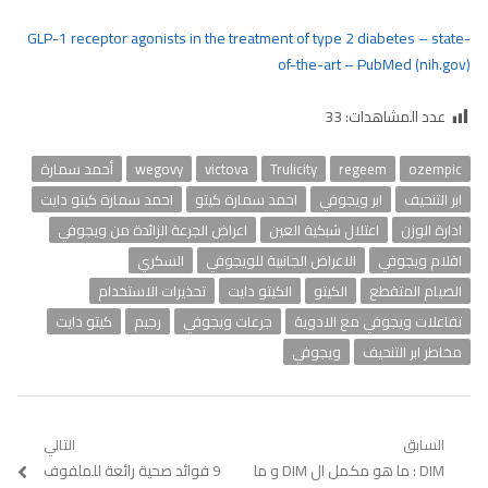
GLP-1 receptor agonists in the treatment of type 2 diabetes – state-
of-the-art – PubMed (nih.gov)
عدد المشاهدات:
33
ozempic
regeem
Trulicity
victova
wegovy
أحمد سمارة
ابر التنحيف
ابر ويجوفي
احمد سمارة كيتو
احمد سمارة كيتو دايت
ادارة الوزن
اعتلال شبكية العين
اعراض الجرعة الزائدة من ويجوفي
اقلام ويجوفي
الاعراض الجانبية للويجوفي
السكري
الصيام المتقطع
الكيتو
الكيتو دايت
تحذيرات الاستخدام
تفاعلات ويجوفي مع الادوية
جرعات ويجوفي
رجيم
كيتو دايت
مخاطر ابر التنحيف
ويجوفي
تصفّح
السابق
التالي
Previous
DIM : ما هو مكمل ال DIM و ما
9 فوائد صحية رائعة للملفوف
Next