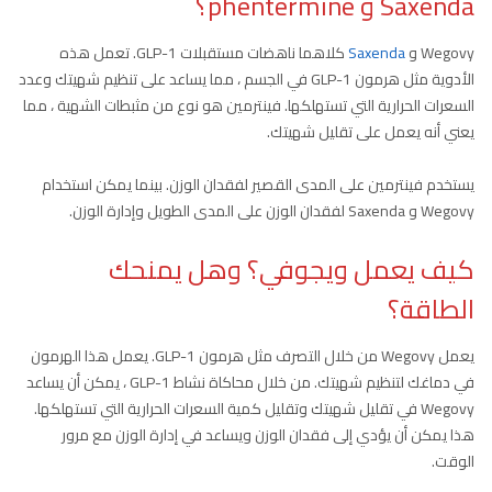
Saxenda و phentermine؟
Wegovy و
Saxenda
كلاهما ناهضات مستقبلات GLP-1. تعمل هذه
الأدوية مثل هرمون GLP-1 في الجسم ، مما يساعد على تنظيم شهيتك وعدد
السعرات الحرارية التي تستهلكها. فينترمين هو نوع من مثبطات الشهية ، مما
يعني أنه يعمل على تقليل شهيتك.
يستخدم فينترمين على المدى القصير لفقدان الوزن. بينما يمكن استخدام
Wegovy و Saxenda لفقدان الوزن على المدى الطويل وإدارة الوزن.
كيف يعمل ويجوفي؟ وهل يمنحك
الطاقة؟
يعمل Wegovy من خلال التصرف مثل هرمون GLP-1. يعمل هذا الهرمون
في دماغك لتنظيم شهيتك. من خلال محاكاة نشاط GLP-1 ، يمكن أن يساعد
Wegovy في تقليل شهيتك وتقليل كمية السعرات الحرارية التي تستهلكها.
هذا يمكن أن يؤدي إلى فقدان الوزن ويساعد في إدارة الوزن مع مرور
الوقت.