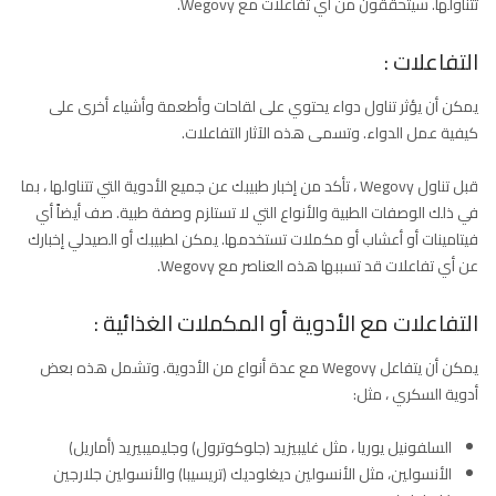
تتناولها. سيتحققون من أي تفاعلات مع Wegovy.
التفاعلات :
يمكن أن يؤثر تناول دواء يحتوي على لقاحات وأطعمة وأشياء أخرى على
كيفية عمل الدواء. وتسمى هذه الآثار التفاعلات.
قبل تناول Wegovy ، تأكد من إخبار طبيبك عن جميع الأدوية التي تتناولها ، بما
في ذلك الوصفات الطبية والأنواع التي لا تستلزم وصفة طبية. صف أيضاً أي
فيتامينات أو أعشاب أو مكملات تستخدمها. يمكن لطبيبك أو الصيدلي إخبارك
عن أي تفاعلات قد تسببها هذه العناصر مع Wegovy.
التفاعلات مع الأدوية أو المكملات الغذائية :
يمكن أن يتفاعل Wegovy مع عدة أنواع من الأدوية. وتشمل هذه بعض
أدوية السكري ، مثل:
السلفونيل يوريا ، مثل غليبيزيد (جلوكوترول) وجليميبيريد (أماريل)
الأنسولين، مثل الأنسولين ديغلوديك (تريسيبا) والأنسولين جلارجين