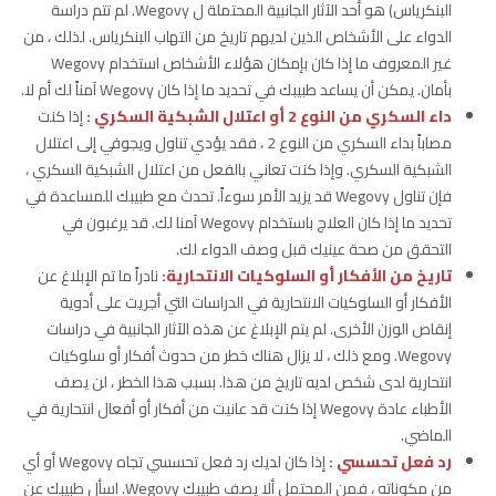
البنكرياس) هو أحد الآثار الجانبية المحتملة ل Wegovy. لم تتم دراسة
الدواء على الأشخاص الذين لديهم تاريخ من التهاب البنكرياس. لذلك ، من
غير المعروف ما إذا كان بإمكان هؤلاء الأشخاص استخدام Wegovy
بأمان. يمكن أن يساعد طبيبك في تحديد ما إذا كان Wegovy آمناً لك أم لا.
داء السكري من النوع 2 أو اعتلال الشبكية السكري :
إذا كنت
مصاباً بداء السكري من النوع 2 ، فقد يؤدي تناول ويجوفي إلى اعتلال
الشبكية السكري. وإذا كنت تعاني بالفعل من اعتلال الشبكية السكري ،
فإن تناول Wegovy قد يزيد الأمر سوءاً. تحدث مع طبيبك للمساعدة في
تحديد ما إذا كان العلاج باستخدام Wegovy آمنا لك. قد يرغبون في
التحقق من صحة عينيك قبل وصف الدواء لك.
تاريخ من الأفكار أو السلوكيات الانتحارية:
نادراً ما تم الإبلاغ عن
الأفكار أو السلوكيات الانتحارية في الدراسات التي أجريت على أدوية
إنقاص الوزن الأخرى. لم يتم الإبلاغ عن هذه الآثار الجانبية في دراسات
Wegovy. ومع ذلك ، لا يزال هناك خطر من حدوث أفكار أو سلوكيات
انتحارية لدى شخص لديه تاريخ من هذا. بسبب هذا الخطر ، لن يصف
الأطباء عادة Wegovy إذا كنت قد عانيت من أفكار أو أفعال انتحارية في
الماضي.
رد فعل تحسسي :
إذا كان لديك رد فعل تحسسي تجاه Wegovy أو أي
من مكوناته ، فمن المحتمل ألا يصف طبيبك Wegovy. اسأل طبيبك عن