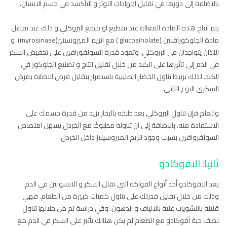
بالاضافة إلى دورها في تقليل اجهادات التوتر و التأكسد في جسم الانسان.
يتم انتاج هذه المادة الفعالة عند تقطيع او مضغ البروكلي و ذلك عند تفاعل
مادة الجلوكورافنين (glucosinolate ) مع انزيم الميروسينيز(myrosinase). و
اللذان يتواجدان في البروكلي. وتعود قدرة السولفورافين على تخفيض السكر
في الدم إلى تأثيرها على الكبد من خلال تقليل انتاج و تصنيع الجلوكوز في
الكبد. لذلك يرتبط تناول الخضار الصليبية باستمرار بتقليل فرص الاصابة بمرض
السكري النوع الثاني.
وللعلم فإن تناول البروكلي بعد طبخه بالبخار يزيد من قدرة جسمك على
الاستفادة منه. بالاضافة إلى ان تناوله مطبوخًا مع الخردل يسهل امتصاص
السولفروافين بسبب وجود انزيم الميروسينيز داخل الخردل.
ثانيا: الافوكادو
يعد الافوكادو أحد أنواع الفواكه التي تقلل السكر و الانسولين في الدم
وذلك من خلال تقليل قدرتك على تناول كميات كبيرة من الطعام. فهي
قليلة بالنشويات غنية بالالياف و الدهون. وفي دراسة تم من خلالها تناول
نصف حبة أفوكادو مع الطعام لم يكن هنالك تأثير على السكر في الدم مع