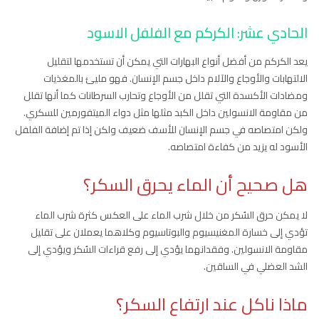
الحادي عشر: الكركم مع الفلفل الاسود
يعد الكركم من أفضل أنواع البهارات التي يمكن أن تستخدمها لتقليل
الالتهابات والأوجاع والآلام داخل جسم الإنسان. فهو مليئ بالمغذيات
ومضادات الأكسدة التي تقلل من الأوجاع وتحارب السرطانات كما أنها تقلل
من مقاومة الانسولين داخل الكبد مثلها مثل دواء الميتفورمين للسكري.
ولكن امتصاصه في جسم الإنسان للأسف ضعيف ولكن إذا تم إضافة الفلفل
الأسود له يزيد من كفاءة امتصاصه.
هل صحيح أن الماء يحرق السكر؟
لا يمكن حرق السُكر من خلال شرب الماء على العكس كثرة شرب الماء
تؤدي إلى خسارة المغنيسيوم والبوتاسيوم وكلاهما يعملان على تقليل
مقاومة الانسولين. وفقدانهما يؤدي إلى رفع قراءات السُكر ويؤدي إلى
الشد العضلي في الساقين.
ماذا ناكل عند ارتفاع السكر؟