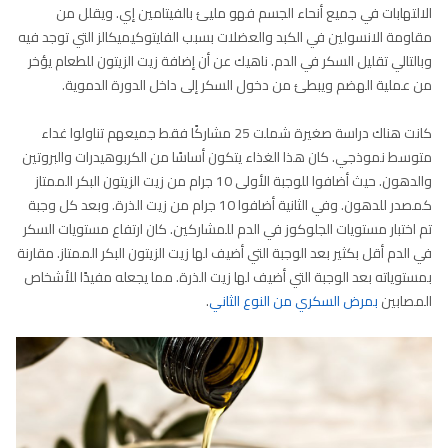
الالتهابات في جميع أنحاء الجسم فهو مليئ بالفيتامين إي. ويقلل من
مقاومة الانسولين في الكبد والعضلات بسبب الفايتوكيميكالز التي توجد فيه
وبالتالي تقليل السكر في الدم. ناهيك عن أن إضافة زيت الزيتون للطعام يؤخر
من عملية الهضم ويبطئ من دخول السكر إلى داخل الدورة الدموية.
كانت هناك دراسة صغيرة شملت 25 مشاركًا فقط جميعهم تناولوا غداء
متوسط نموذجي. كان هذا الغذاء يتكون أساسًا من الكربوهيدرات والبروتين
والدهون. حيث أضافوا للوجبة الأولى 10 جرام من زيت الزيتون البكر الممتاز
كمصدر للدهون. وفي الثانية أضافوا 10 جرام من زيت الذرة. وبعد كل وجبة
تم اختبار مستويات الجلوكوز في الدم للمشاركين. كان ارتفاع مستويات السكر
في الدم أقل بكثير بعد الوجبة التي أضيف لها زيت الزيتون البكر الممتاز. مقارنة
بمستوياته بعد الوجبة التي أضيف لها زيت الذرة. مما يجعله مفيدًا للأشخاص
المصابين
بمرض السكري من النوع الثاني
.