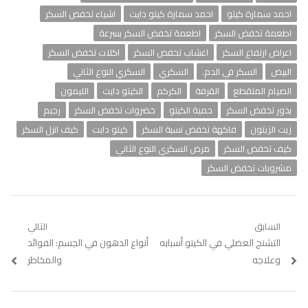
احمد سمارة كيتو
احمد سمارة كيتو دايت
اشياء تخفض السكر
اطعمة تخفض السكر
اطعمة تخفض السكر بسرعة
اعراض ارتفاع السكر
اعشاب تخفض السكر
اكلات تخفض السكر
البيض
السكر في الدم.
السكري
السكري النوع الثاني
الصيام المتقطع
القرفة
الكركم
الكيتو دايت
الليمون
بذور تخفض السكر
حمية الكيتو
خضروات تخفض السكر
رجيم
زيت الزيتون
فاكهة تخفض نسبة السكر
كيتو دايت
كيف انزل السكر
كيف تخفض السكر
مرض السكري النوع الثاني
مشروبات تخفض السكر
تصفّح
السابق
التالي
Previous
التشنج العضلي في الكيتو أسبابه
Next
أنواع الدهون في الجسم: الفوائد
المقالات
post:
post:
وعلاجه
والمخاطر