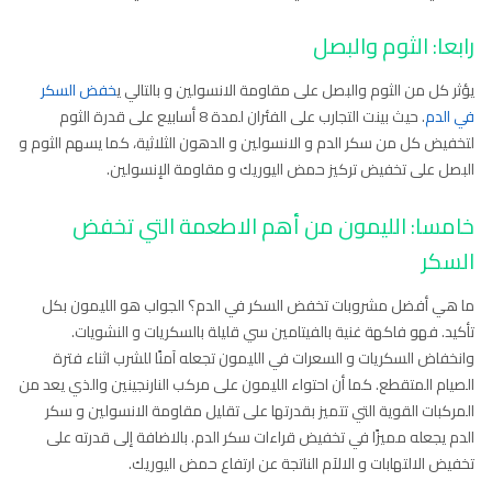
رابعا: الثوم والبصل
يؤثر كل من الثوم والبصل على مقاومة الانسولين و بالتالي ي
خفض السكر
في الدم
. حيث بينت التجارب على الفئران لمدة 8 أسابيع على قدرة الثوم
لتخفيض كل من سكر الدم و الانسولين و الدهون الثلاثية، كما يسهم الثوم و
البصل على تخفيض تركيز حمض اليوريك و مقاومة الإنسولين.
خامسا: الليمون من أهم الاطعمة التي تخفض
السكر
ما هي أفضل مشروبات تخفض السكر في الدم؟ الجواب هو الليمون بكل
تأكيد. فهو فاكهة غنية بالفيتامين سي قليلة بالسكريات و النشويات.
وانخفاض السكريات و السعرات في الليمون تجعله آمنًا للشرب اثناء فترة
الصيام المتقطع. كما أن احتواء الليمون على مركب النارنجينين والذي يعد من
المركبات القوية التي تتميز بقدرتها على تقليل مقاومة الانسولين و سكر
الدم يجعله مميزًا في تخفيض قراءات سكر الدم. بالاضافة إلى قدرته على
تخفيض الالتهابات و الالآم الناتجة عن ارتفاع حمض اليوريك.