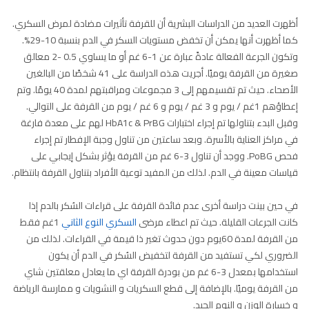
أظهرت العديد من الدراسات البشرية أن للقرفة تأثيرات مضادة لمرض السكري.
كما أظهرت أنها يمكن أن تخفض مستويات السكر في الدم بنسبة 10-29%.
وتكون الجرعة الفعالة عادةً عبارة عن 1-6 غم أو ما يساوي 0.5 -2 معالق
صغيرة من القرفة يوميًا. أجريت هذه الدراسة على 41 شخصًا من البالغين
الأصحاء. حيث تم تقسيمهم إلى 3 مجموعات ومراقبتهم لمدة 40 يومًا. وتم
إعطاؤهم 1غم / يوم و 3 غم / يوم و 6 غم / يوم من القرفة على التوالي.
وقبل البدء بتناولها تم إجراء اختبارات HbA1c & PrBG لهم على معدة فارغة
في مراكز العناية بالأسرة. وبعد ساعتين من تناول وجبة الإفطار تم إجراء
فحص PoBG. ووجد أن تناول 3-6 غم من القرفة يؤثر بشكل إيجابي على
قياسات معينة في الدم. لذلك من المفيد توعية الأفراد بتناول القرفة بانتظام.
في حين بينت دراسة أخرى عدم فائدة القرفة على قراءات السُكر بالدم إذا
كانت الجرعات القليلة. حيث تم اعطاء مرضى
السكري النوع الثاني
1غم فقط
من القرفة لمدة 60يوم دون حدوث تغير ذا قيمة في القراءات. لذلك من
الضروري لكي تستفيد من القرفة لتخفيض السُكر في الدم أن يكون
استخدامها بمعدل 3-6 غم من بودرة القرفة اي ما يعادل معلقتين شاي
من القرفة يوميًا. بالإضافة إلى قطع السكريات و النشويات و ممارسة الرياضة
و خسارة الوزن و النوم الجيد.