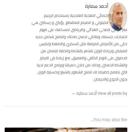
أحمد سمارة
اخصائي التغذية العلاجية باستخدام الرجيم
الكيتوني و الصيام المتقطع, رؤيتي و رسالتي هي
نشر الوعي الصحي الغذائي والرياضي لمساعتك على فهم
احتياجات جسمك وبالتالي تحسن صحتك ولتصبح شخص جديد
خالي من الأمراض المزمنة مثل السكري والضغط وتكيس
المبايض وزيادة الوزن لتشعر بالنشاط والخفة للتمكن من
الحصول على النوم الكافي والعميق, مع زيادة في التركيز
والنشاط الذهني, وذلك من خلال حمياتنا وبرامج الدعم لدينا
التي تصمم خصيصا لك لتمنح الشعور بالشبع وخسارة الوزن
بدون الجوع والحرمان.
View all posts by أحمد سمارة
→
You may also like...