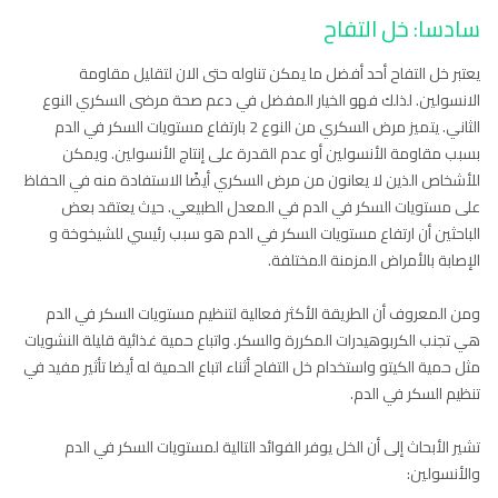
سادسا: خل التفاح
يعتبر خل التفاح أحد أفضل ما يمكن تناوله حتى الان لتقليل مقاومة
الانسولين. لذلك فهو الخيار المفضل في دعم صحة مرضى السكري النوع
الثاني. يتميز مرض السكري من النوع 2 بارتفاع مستويات السكر في الدم
بسبب مقاومة الأنسولين أو عدم القدرة على إنتاج الأنسولين. ويمكن
للأشخاص الذين لا يعانون من مرض السكري أيضًا الاستفادة منه في الحفاظ
على مستويات السكر في الدم في المعدل الطبيعي. حيث يعتقد بعض
الباحثين أن ارتفاع مستويات السكر في الدم هو سبب رئيسي للشيخوخة و
الإصابة بالأمراض المزمنة المختلفة.
ومن المعروف أن الطريقة الأكثر فعالية لتنظيم مستويات السكر في الدم
هي تجنب الكربوهيدرات المكررة والسكر. واتباع حمية غذائية قليلة النشويات
مثل حمية الكيتو واستخدام خل التفاح أثناء اتباع الحمية له أيضا تأثير مفيد في
تنظيم السكر في الدم.
تشير الأبحاث إلى أن الخل يوفر الفوائد التالية لمستويات السكر في الدم
والأنسولين: