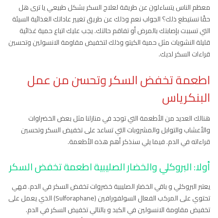
معظم الناس يتساءلون عن طريقة لعلاج السكر بشكل طبيعي يا ترى هل
حقًا نستيطع ذلك؟ الجواب نعم وذلك عن طريق تغيير عاداتك الغذائية السيئة
التي تسببت بإصابتك بالمرض أو تفاقم حالتك. يجب عليك اتباع حمية غذائية
قليلة النشويات مثل حمية الكيتو وذلك لتخفيض مقاومة الانسولين وتحسين
قراءات السكر لديك.
اطعمة تخفض السكر وتحسن من عمل
البنكرياس
هنالك العديد من الأطعمة التي توجد في منازلنا مثل بعض الخضراوات
والأعشاب والتوابل والمشروبات التي تساعد على تخفيض السكر وتحسين
قراءاته في الدم. فيما يلي سنذكر أهم هذه الأطعمة.
أولا: البروكلي والخضار الصليبية اطعمة تخفض السكر
يعتبر البروكلي و باقي الخضار الصليبية خضروات تخفض السكر في الدم. فهي
تحتوي على المركب الفعال السولفورافين (Sulforaphane) الذي يعمل على
تخفيض مقاومة الانسولين في الكبد و بالتالي تخفيض السكر في الدم.