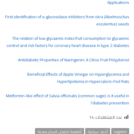
Applications
First identification of α-glucosidase inhibitors from okra (Abelmoschus
esculentus) seeds
The relation of low glycaemic index fruit consumption to glycaemic
control and risk factors for coronary heart disease in type 2 diabetes
Antidiabetic Properties of Naringenin: A Citrus Fruit Polyphenol
Beneficial Effects of Apple Vinegar on Hyperglycemia and
Hyperlipidemia in Hypercaloric-Fed Rats
Metformin-like effect of Salvia officinalis (common sage): is it useful in
diabetes prevention?
عدد المشاهدات:
14
regeem
أحمد سمارة
أطعمة تخفض السكر بسرعة