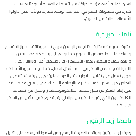
استهلكوا 26 أونصة (750 جرامًا) من الأسماك الدهنية أسبوعيًا تحسينات
كبيرة في مستويات السكر في الدم بعد الوجبة. مقارنة بأولئك الذين تناولوا
الأسماك الخالية من الدهون.
ثامنا: الميرامية
عشبة الميرمية ممتازة جدًا لجسم الإنسان فهي تدعم وظائف الجهاز التنفسي
وتساعد على تخليصه من السموم مما يؤدي إلى زيادة كفاءة التنفس.
وزيادة كفاءة التنفس تجعل الأكسجين في جسمك أعلى وبالتالي تقل
الالتهابات وينخفض السكر في الدم بشكل أفضل. كما أنها تدعم وظائف الكبد
فهي تعمل على تقليل الالتهابات في الكبد مما يؤدي إلى رفع قدرته على
التخلص من السكر بكميات كبيرة. بالإضافة إلى ذلك فهي تعيق قدرة الكبد
على إنتاج السكر من خلال عملية الجلايكونيوجينيسيز. وتقلل من استجابته
للغلوكاجون الذي يفرزه البنكرياس وبالتالي يتم تصنيع كميات أقل من السكر
في الكبد.
تاسعا: زيت الزيتون
يعرف زيت الزيتون بفوائده العديدة للجسم ومن أهمها أنه يساعد على تقليل