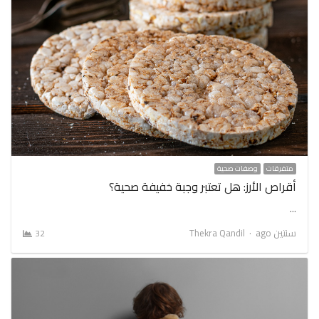
متفرقات
وصفات صحية
أقراص الأرز: هل تعتبر وجبة خفيفة صحية؟
…
Author
سنتين ago
Thekra Qandil
32