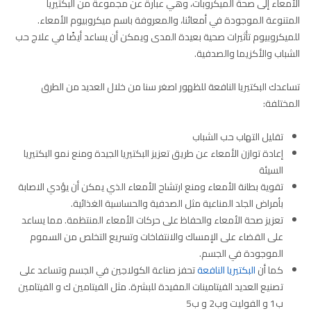
الأمعاء إلى صحة الميكروبات، وهي عبارة عن مجموعة من البكتيريا
المتنوعة الموجودة في أمعائنا، والمعروفة باسم ميكروبيوم الأمعاء.
للميكروبيوم تأثيرات صحية بعيدة المدى ويمكن أن يساعد أيضًا في علاج حب
الشباب والأكزيما والصدفية.
تساعدك البكتيريا النافعة للظهور اصغر سنا من خلال العديد من الطرق
المختلفة:
تقليل التهاب حب الشباب
إعادة توازن الأمعاء عن طريق تعزيز البكتيريا الجيدة ومنع نمو البكتيريا
السيئة
تقوية بطانة الأمعاء ومنع ارتشاح الأمعاء الذي يمكن أن يؤدي الاصابة
بأمراض الجلد المناعية مثل الصدفية والحساسية الغذائية.
تعزيز صحة الأمعاء والحفاظ على حركات الأمعاء المنتظمة. مما يساعد
على القضاء على الإمساك والانتفاخات وتسريع التخلص من السموم
الموجودة في الجسم.
كما أن
البكتيريا النافعة
تحفز صناعة الكولاجين في الجسم وتساعد على
تصنيع العديد الفيتامينات المفيدة للبشرة. مثل الفيتامين ك و الفيتامين
ب1 و الفوليت وب2 و ب5