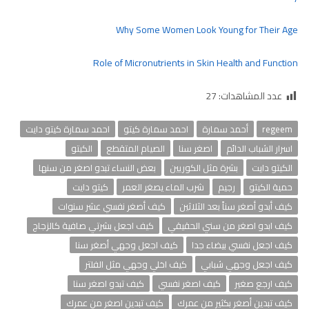
Why Some Women Look Young for Their Age
Role of Micronutrients in Skin Health and Function
عدد المشاهدات:
27
regeem
أحمد سمارة
احمد سمارة كيتو
احمد سمارة كيتو دايت
اسرار الشباب الدائم
اصغر سنا
الصيام المتقطع
الكيتو
الكيتو دايت
بشرة مثل الكوريين
بعض النساء تبدو اصغر من سنها
حمية الكيتو
رجيم
شرب الماء يصغر العمر
كيتو دايت
كيف أبدو أصغر سناً بعد الثلاثين
كيف أصغر نفسي عشر سنوات
كيف ابدو اصغر من سني الحقيقي
كيف اجعل بشرتي صافية كالزجاج
كيف اجعل نفسي بيضاء جدا
كيف اجعل وجهي أصغر سنا
كيف اجعل وجهي شبابي
كيف اخلي وجهي مثل الفلتر
كيف ارجع صغير
كيف اصغر نفسي
كيف تبدو اصغر سنا
كيف تبدين أصغر بكثير من عمرك
كيف تبدين اصغر من عمرك