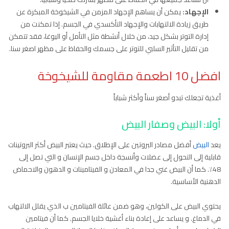
الإجهاد:
يمكن أن يساهم الإجهاد المزمن في الشيخوخة المبكرة عن
طريق زيادة الالتهابات والإجهاد التأكسدي في الجسم. إذا تمكنت من
إدارة التوتر بشكل جيد، من خلال أنشطة مثل التأمل أو اليوغا، فقد تتمكن
من تقليل التأثير السلبي للتوتر على جسمك والحفاظ على مظهر اصغر سنا.
افضل 10 اطعمة مقاومة للشيخوخة
أغذية تجعلك تبدو أصغر سناً وأكثر شباباً
أولا: البيض وصفار البيض
يعد
البيض
أفضل مصادر البروتين على الإطلاق. حيث يعتبر البيض أكثر البروتينات
قابلية إلى التحول إلى عضلات وأنسجة داخل جسم الإنسان و التي تصل إلى
48٪. كما أن البيض غني جدا في المعادن و الفيتامينات و الدهون والاحماض
الدهنية الأساسية.
يحتوي البيض على الكولين، وهو ضمن عائلة الفيتامين ب الذي يقلل الالتهاب
في الدماغ. و يساعد على إعادة بناء أغشية خلايا الجسم. كما أن فيتامين