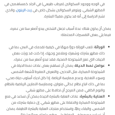
في الوجه ووجود السكوالين (مرطب طبيعي) في الجلد كمساهمين في
المظهر الشبابي. ويتوفر السكوالين بشكل خاص في
زيت الزيتون
، والذي
تشير الدراسة إلى أنه قد يكون مفيدًا للبشرة.
يمكن أن يكون هناك عدة أسباب تجعل الشخص يبدو أصغر سنا من عمره.
فيما يلي بعض التفسيرات المحتملة:
الوراثة
: تلعب الوراثة دورًا مهمًا في كيفية تقدمك في السن، بما في
ذلك مظهر بشرتك وشعرك وملامح وجهك. إذا كنت قد ورثت بعض
الجينات التي تعزز الشيخوخة الصحية، فقد تبدو أصغر سنا من عمرك.
عوامل نمط الحياة
: يمكن أن تساهم بعض عادات نمط الحياة في
الشيخوخة المبكرة، مثل التدخين، والتعرض المفرط لأشعة الشمس،
وسوء التغذية، وعدم ممارسة الرياضة. إذا كان لديك أسلوب حياة صحي،
بما في ذلك اتباع نظام غذائي متوازن، وممارسة التمارين الرياضية بانتظام،
والنوم الكافي، فمن المرجح أن تحافظ على مظهر شبابي.
العناية بالبشرة:
عادات العناية بالبشرة الجيدة يمكن أن تساعد في منع
الشيخوخة المبكرة والحفاظ على مظهر شبابي. إن حماية بشرتك من
الشمس، والبقاء رطبًا، واستخدام منتجات العناية بالبشرة اللطيفة، يمكن
أن تساعد جميعها في الحفاظ على مظهر بشرتك صحيًا وشبابيًا.