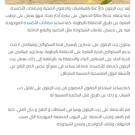
يُعد زيت الزيتون كنزًا غنيًا بالفيتامينات والدهون الصحية ومضادات الأكسدة.
مما يجعله عنصرًا مثاليًا للحصول على بشرة أكثر صحة. فهو يعمل على ترطيب
البشرة عن طريق الاحتفاظ بالرطوبة. كما تساعد
مضادات الأكسدة
الموجودة
فيه على تحسين علامات الشيخوخة مثل التجاعيد والبقع الداكنة.
يحتوي زيت الزيتون على عنصرين رئيسيين هما السكوالين وفيتامين E حيث
يدعم السكوالين قدرة البشرة على الاحتفاظ بالرطوبة. بينما يزيد فيتامين من
قدرة الجلد على امتصاص الماء والاحتفاظ به. بالإضافة إلى ذلك، يعمل زيت
الزيتون كمضاد للأكسدة. مما قد يساعد في منع أو عكس الضرر الناتج عن
الأشعة فوق البنفسجية المسببة للسرطان.
كما يساعد استخدام الصابون المصنوع من زيت الزيتون على تقليل حب
الشباب. و ذلك عن طريق قتل البكتيريا المسببة له.
قم بالاعتماد على زيت الزيتون يوميا في السلطات و الطبخ و حتى القلي. كما
قم بالبعد وتجنب الاعتماد على الزيوت المصنعة المهدرجة التي تسبب
الالتهابات وتتلف الكولاجين وتسرع الشيخوخة.