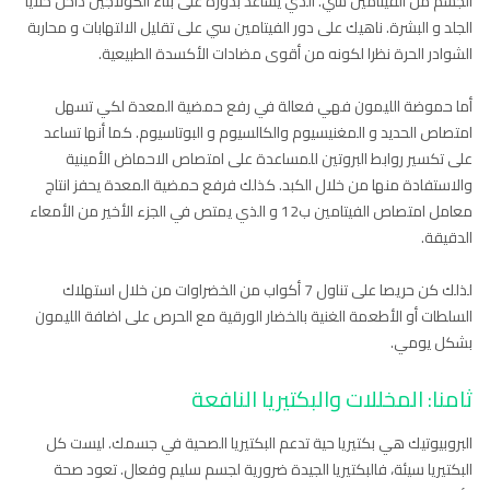
الجسم من الفيتامين سي. الذي يساعد بدوره على بناء الكولاجين داخل خلايا
الجلد و البشرة. ناهيك على دور الفيتامين سي على تقليل الالتهابات و محاربة
الشوادر الحرة نظرا لكونه من أقوى مضادات الأكسدة الطبيعية.
أما حموضة الليمون فهي فعالة في رفع حمضية المعدة لكي تسهل
امتصاص الحديد و المغنيسيوم والكالسيوم و البوتاسيوم. كما أنها تساعد
على تكسير روابط البروتين للمساعدة على امتصاص الاحماض الأمينية
والاستفادة منها من خلال الكبد. كذلك فرفع حمضية المعدة يحفز انتاج
معامل امتصاص الفيتامين ب12 و الذي يمتص في الجزء الأخير من الأمعاء
الدقيقة.
لذلك كن حريصا على تناول 7 أكواب من الخضراوات من خلال استهلاك
السلطات أو الأطعمة الغنية بالخضار الورقية مع الحرص على اضافة الليمون
بشكل يومي.
ثامنا: المخللات والبكتيريا النافعة
البروبيوتيك هي بكتيريا حية تدعم البكتيريا الصحية في جسمك. ليست كل
البكتيريا سيئة، فالبكتيريا الجيدة ضرورية لجسم سليم وفعال. تعود صحة