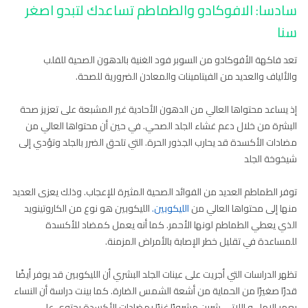
سادسا: الافوكادو والطماطم تساعدك لتبدو اصغر
سنا
تعد فاكهة الأفوكادو من السوبر فود الغنية بالدهون الصحية للقلب
والألياف والعديد من الفيتامينات والمعادن الضرورية للصحة.
إذ يساعد محتواها العالي من الدهون الأحادية غير المشبعة على تعزيز صحة
البشرة من خلال دعم غشاء الجلد الصحي. في حين أن محتواها العالي من
مضادات الأكسدة قد يحارب الجذور الحرة. التي تلحق الضرر بالجلد وتؤدي إلى
شيخوخة الجلد
توفر الطماطم العديد من الفوائد الصحية المثيرة للإعجاب. وذلك يعزى العديد
منها إلى محتواها العالي من
الليكوبين.
الليكوبين هو نوع من الكاروتينويد
الذي يعطي الطماطم لونها الأحمر. كما أنه يعمل كمضاد للأكسدة
للمساعدة في تقليل خطر الإصابة بالأمراض المزمنة.
تظهر الدراسات التي أجريت على عينات الجلد البشري أن الليكوبين قد يوفر أيضًا
قدرًا صغيرًا من الحماية من أشعة الشمس الضارة. كما بينت دراسة أن النساء
بعمر الامل و اللاتي شربن مشروبًا غنيًا بمضادات الأكسدة يحتوي على