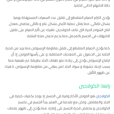
حالة الالتهام الذاتي للخلايا.
يؤدي التزام الصيام المتقطع إلى تقليل عدد السعرات المستهلكة يوميا
بشكل تلقائي. مما يقلل عملية الأيض بشكل عام و بالتالي ينخفض معدل
انتاج الشوادر الحرة التي تتلف الكولاجين. ناهيك عن تأثير الصيام على تقليل
الالتهابات في الجسم بالمجمل مما يدعم تحسن صحة البشرة.
كما يؤدي الصيام المتقطع إلى تقليل مقاومة الإنسولين مما يزيد من قدرة
الخلايا على الحصول على المغذيات المختلفة، و على رأسها البروتين. إذ أن
ارتفاع الإنسولين يؤدي إلى زيادة نمو طبقات الجلد بطريقة غير طبيعية مما
يسبب ازدياد خشونة و سواد الجلد لمن يعاني من مقاومة الإنسولين. نا هيك
عن ظهور الثأليل.
رابعا: الكولاجين
الكولاجين
هو البروتين الأكثر وفرة في الجسم. إذ يوجد بكميات كبيرة في
الجلد والمفاصل. ولكن مع تقدمنا في العمر، يبدأ الجسم في تكسير
الكولاجين و ينخفض قدرة الجسم على إنتاجه. مما يؤدي إلى ظهور علامات