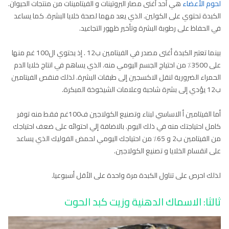
لحوم الأعضاء
هي أحد أغنى مصار البروتينات و الفيتامينات من منتجات الحيوان.
الكبدة تحتوي على الكولين. الذي يعد مهما لصحة خلايا البشرة. كما يساعد
في الحفاظ على رطوبة البشرة وتأخير ظهور التجاعيد.
بينما تعتبر الكبدة أغنى مصدر في الفيتامين ب12 . إذ يحتوي ال100 غم منها
على 3500٪ من احتياج الجسم اليومي منه. الذي يساهم في انتاج خلايا الدم
الحمراء الضرورية لنقل الاكسجين إلى طبقات البشرة. لذلك فنقص الفيتامين
ب12 يؤدي إلى بشرة شاحبة وعلامات الشيخوخة المبكرة.
أما الفيتامين أ الاساسي لبناء وتصنيع الكولاجين ف100غم فقط منه توفر
كامل احتياجتك منه في ذلك اليوم. بالاضافة إلي احتوائه على ضعف احتياجك
من الفيتامين ب2 و 65٪ من احتياجك اليومي لحمض الفوليك الذي يساعد
على انقسام الخلايا و تصنيع الكولاجين.
لذلك احرص على تناول الكبدة مرة واحدة على الأقل أسبوعيا.
ثالثا: الاسماك الدهنية وزيت كبد الحوت