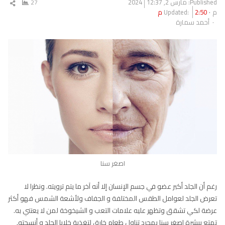
Published:
مارس 2, 2024
12:37
27
شار
م
2:50 م
Updated:
المق
Author
أحمد سمارة
اصغر سنا
رغم أن الجلد أكبر عضو في جسم الإنسان إلا أنه آخر ما يتم ترويته. ونظرا لا
تعرض الجلد لعوامل الطقس المختلفة و الجفاف ولأشعة الشمس فهو أكثر
عرضة لكي تشقق وتظهر عليه علامات التعب و الشيخوخة لمن لا يعتني به.
تمتع ببشرة اصغر سنا بمجرد تناول طعام خارق لتغذية خلايا الجلد و أنسجته.