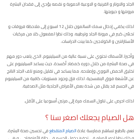
الجلد والاوتار و القرنية و الاوعية الدموية و نقصه يؤدي إلى فقدان البشرة
مرونتها و حيويتها.
لذلك يكفي إدخال سمك السالمون خلال 12 اسبوع إلى ملاحظة فروقات و
تحسّن كبير في مرونة الجلد وترطيبه. وذلك نظرا لمفعول كلا من مركبات
الأستازانتين و الكولاجين كما بينت الدراسات.
وأخيرا، الأسماك تحتوي على نسبة عالية من السيلينيوم. الذي يلعب دور مهم
في صحة البشرة من خلال دوره كمضاد أكسدة. حيث يساعد السيلينيوم على
تخليق الحمض النووي وإصلاحه. مما يساعد في تقليل ومنع تلف الجلد الناتج
عن الأشعة فوق البنفسجية. لذلك فإن وجود مستويات كافية من السيلينيوم
في الجسم قد يقلل من شدة بعض الأمراض الجلدية مثل الصدفية.
لذلك احرص على تناول السمك مرة إلى مرتين أسبوعيا على الأقل.
هل الصيام يجعلك اصغر سنا ؟
نعم، بالطبع تساهم ممارسة عادة
الصيام المتقطع
في تحسين صحة البشرة.
و ذلك نظرا لدور الصيام في تحفيز دخول الجسم في حالة الأوتوفاجي و هي