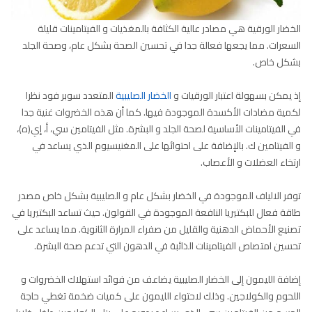
الخضار الورقية هي مصادر عالية الكثافة بالمغذيات و الفيتامينات قليلة
السعرات. مما يجعها فعالة جدا في تحسين الصحة بشكل عام، وصحة الجلد
بشكل خاص.
إذ يمكن بسهولة اعتبار الورقيات و
الخضار الصليبية
المتعدد سوبر فود نظرا
لكمية مضادات الأكسدة الموجودة فيها. كما أن هذه الخضروات غنية جدا
في الفيتامينات الأساسية لصحة الجلد و البشرة. مثل الفيتامين سي، أ، إي(ه)،
و الفيتامين ك. بالإضافة على احتوائها على المغنيسيوم الذي يساعد في
ارتخاء العضلات و الأعصاب.
توفر الالياف الموجودة في الخضار بشكل عام و الصليبية بشكل خاص مصدر
طاقة فعال للبكتيريا النافعة الموجودة في القولون. حيث تساعد البكتيريا في
تصنيع الأحماض الدهنية والقليل من صفراء المرارة الثانوية. مما يساعد على
تحسين امتصاص الفيتامينات الذائبة في الدهون التي تدعم صحة البشرة.
إضافة الليمون إلى الخضار الصليبية يضاعف من فوائد استهلاك الخضروات و
اللحوم والكولاجين. وذلك لاحتواء الليمون على كميات ضخمة تغطي حاجة