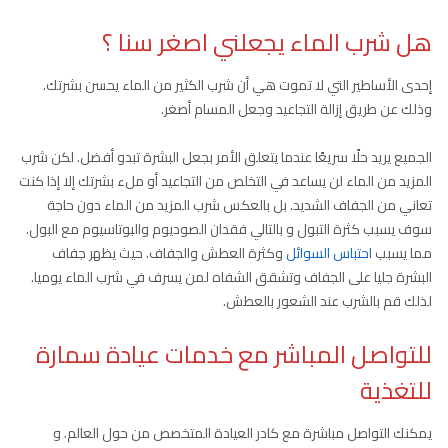
هل شرب الماء يجعلني اصغر سنا ؟
إحدى الأساطير التي لا تموت هي أن شرب الكثير من الماء يحسن بشرتك.
وذلك عن طريق إزالة التجاعيد وجعل المسام أصغر.
الجميع يريد حلًا سريعًا عندما يتعلق الأمر بجعل البشرة تبدو أفضل. لكن شرب
المزيد من الماء لن يساعد في التخلص من التجاعيد أو ملء بشرتك إلا إذا كنت
تعاني من الجفاف الشديد. بل بالعكس شرب المزيد من الماء دون حاجة
سوف يسبب كثرة التبول و بالتالي فقدان الصوديوم والبوتاسيوم مع البول.
مما يسبب
احتباس السوائل
وكثرة العطش والجفاف. حيث يظهر جفاف
البشرة جليا على الجفاف وتشقق الشفاه لمن يسرف في شرب الماء يوميا.
لذلك قم بالشرب عند الشعور بالعطش.
للتواصل المباشر مع خدمات عيادة سمارة
للتغذية
يمكنك التواصل مباشرة مع كادر العيادة المتخصص من حول العالم. و