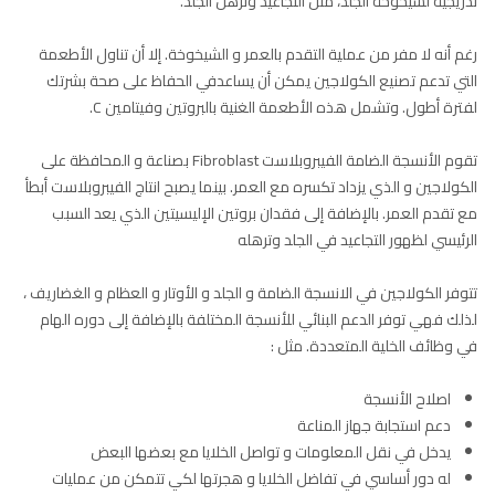
تدريجية لشيخوخة الجلد، مثل التجاعيد وترهل الجلد.
رغم أنه لا مفر من عملية التقدم بالعمر و الشيخوخة. إلا أن تناول الأطعمة
التي تدعم تصنيع الكولاجين يمكن أن يساعدفي الحفاظ على صحة بشرتك
لفترة أطول. وتشمل هذه الأطعمة الغنية بالبروتين وفيتامين C.
تقوم الأنسجة الضامة الفيبروبلاست Fibroblast بصناعة و المحافظة على
الكولاجين و الذي يزداد تكسره مع العمر. بينما يصبح انتاج الفيبروبلاست أبطأ
مع تقدم العمر. بالإضافة إلى فقدان بروتين الإليسيتين الذي يعد السبب
الرئيسي لظهور التجاعيد في الجلد وترهله
تتوفر الكولاجين في الانسجة الضامة و الجلد و الأوتار و العظام و الغضاريف ،
لذلك فهي توفر الدعم البنائي للأنسجة المختلفة بالإضافة إلى دوره الهام
في وظائف الخلية المتعددة. مثل :
اصلاح الأنسجة
دعم استجابة جهاز المناعة
يدخل في نقل المعلومات و تواصل الخلايا مع بعضها البعض
له دور أساسي في تفاضل الخلايا و هجرتها لكي تتمكن من عمليات