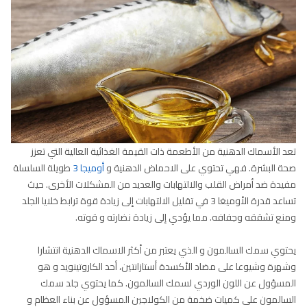
تعد الأسماك الدهنية من الأطعمة ذات القيمة الغذائية العالية التي تعزز
صحة البشرة. فهي تحتوي على الاحماض الدهنية و
أوميجا 3
طويلة السلسلة
مفيدة ضد أمراض القلب والالتهابات والعديد من المشكلات الأخرى. حيث
تساعد قدرة الأوميغا 3 في تقليل الالتهابات إلى زيادة قوة ترابط خلايا الجلد
ومنع تشققه وجفافه. مما يؤدي إلى زيادة نضارته و قوته.
يحتوي سمك السالمون و الذي يعتبر من أكثر الاسماك الدهنية انتشارا
وشهرة وشيوعا على مضاد الأكسدة أستازانتين، أحد الكاروتينويد و هو
المسؤول عن اللون الوردي لسمك السالمون. كما يحتوي جلد سمك
السالمون على كميات ضخمة من الكولاجين المسؤول عن بناء العظام و