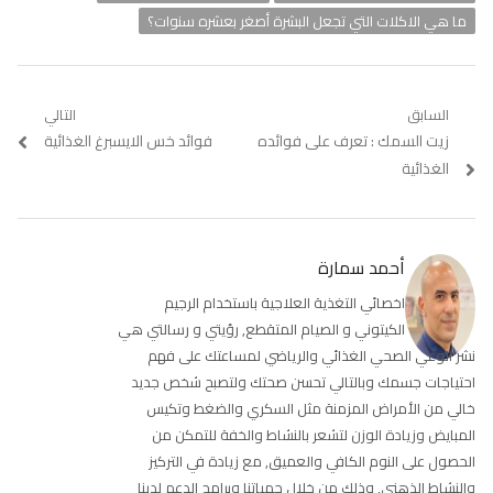
ما هي الاكلات التي تجعل البشرة أصغر بعشره سنوات؟
تصفّح
السابق
التالي
Previous
زيت السمك : تعرف على فوائده
Next
فوائد خس الايسبرغ الغذائية
المقالات
post:
post:
الغذائية
أحمد سمارة
اخصائي التغذية العلاجية باستخدام الرجيم
الكيتوني و الصيام المتقطع, رؤيتي و رسالتي هي
نشر الوعي الصحي الغذائي والرياضي لمساعتك على فهم
احتياجات جسمك وبالتالي تحسن صحتك ولتصبح شخص جديد
خالي من الأمراض المزمنة مثل السكري والضغط وتكيس
المبايض وزيادة الوزن لتشعر بالنشاط والخفة للتمكن من
الحصول على النوم الكافي والعميق, مع زيادة في التركيز
والنشاط الذهني, وذلك من خلال حمياتنا وبرامج الدعم لدينا