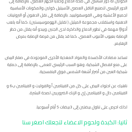
الكولين له دور أساسي في صحة الدماغ وخلايا الجهاز العصبي. بالإضافة إلى
الدور الرئيسي لتصنيع الناقل العصبي الأسيتيل كولين والمكونات الأساسية
لجميع الأغشية وهي الفوسفوليبيد. بالإضافة إلى نقل الدهون أو البروتينات
الدهنية واستقلاب مجموعة الميثيل ( تقليل الهوموسيستين). كما أنه يلعب
أدوارًا مهمة في تطور الدماغ والذاكرة لدى الجنين ويبدو أنه يقلل من خطر
الإصابة بعيوب الأنبوب العصبي. كما قد يقلل من فرصة الإصابة بمرض
الزهايمر.
تساعد مضادات الأكسدة والمواد المغذية الأخرى الموجودة في صفار البيض
على منع انفصال الشبكية. وهو السبب الرئيسي للعمى. بالإضافة إلى حماية
شبكية العين من أضرار أشعة الشمس فوق البنفسجية.
ناهيك عن احتواء البيض على كل من الفيتامين أ والفوليت و الفيتامين ب6 و
الفيتامين دال و الفيتامين إي و الزنك الضروريين لصحة البشرة.
لذلك احرص على تناول بيضتين إلى 3بيضات 5 أيام أسبوعيا.
ثانيا: الكبدة ولحوم الاعضاء لتجعلك اصغر سنا