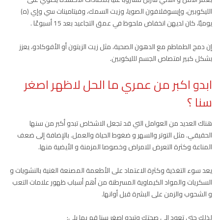
الليكوبين، وإيسوفلافون الصويا، وزيت السمك، وفيتامينات سي وإي (ه)
يوميًا، كان لديهن انخفاض ملحوظ في عمق التجاعيد بعد 15 أسبوعًا .
إن دمج الطماطم مع الدهون الصحية، مثل زيت الزيتون أو الأفوكادو، يعزز
بشكل كبير امتصاص الجسم للليكوبين.
ابدو اكبر من عمري ما الحل لاظهر اصغر
سنا ؟
هناك العديد من العوامل التي قد تجعل الاشخاص تبدو أكبر من سنها
الحقيقي. مثل التوتر والسهر و ضغوط الحياة والعمل. بالإضافة إلى ضعف
المناعة وكثرة التعرض للامراض وخصوصا المزمنة و الأيضية منها.
يعد سوء التغذية وكثرة الاعتماد على الأطعمة المصنعة الغنية بالنشويات و
السكريات والمواد الكيماوية المسرطنة من أهم أسباب ظهور علامات التعب
و الشحوب والزمن على البشرة قبل أوانها.
لذلك حتى تعود إلى صحتك وتبدو اصغر سنا قم بما يلي: