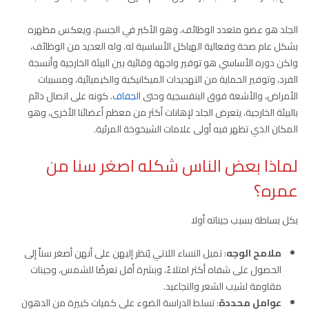
الجلد هو عضو متعدد الوظائف، وهو الأكبر في الجسم، ويعكس مظهره
بشكل عام صحة وفعالية الهياكل الأساسية له. وله العديد من الوظائف،
ولكن دوره الأساسي هو توفير واجهة وقائية بين البيئة الخارجية وأنسجة
الفرد، وتوفير الحماية من التهديدات الميكانيكية والكيميائية، ومسببات
الأمراض، والأشعة فوق البنفسجية وحتى ا
لجفاف
. كونه على اتصال دائم
بالبيئة الخارجية، يتعرض الجلد لإهانات أكثر من معظم أعضائنا الأخرى، وهو
المكان الذي تظهر فيه أولى علامات الشيخوخة المرئية.
لماذا بعض الناس شكله اصغر سنا من
عمره؟
بكل بساطة بسبب جيناته أولا
ملامح الوجه
: تميل النساء اللاتي يُنظر إليهن على أنهن أصغر سناً إلى
الحصول على شفاه أكثر امتلاءً، وبشرة أقل تعرضًا للشمس، وجينات
مقاومة لشيب الشعر والتجاعيد.
عوامل محددة
: تسلط الدراسة الضوء على كميات كبيرة من الدهون