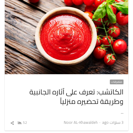
متفرقات
الكاتشب: تعرف على آثاره الجانبية
وطريقة تحضيره منزلياً
…
Author
3 سنوات ago
Noor AL-Khawaldeh
52
شارك
المقال