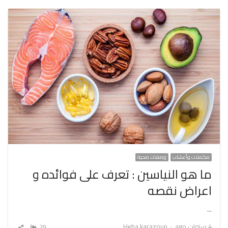
مكملات وأعشاب
وصفات صحية
ما هو النياسين : تعرف على فوائده و
اعراض نقصه
…
Author
4 سنوات ago
Heba karazoun
29
شارك