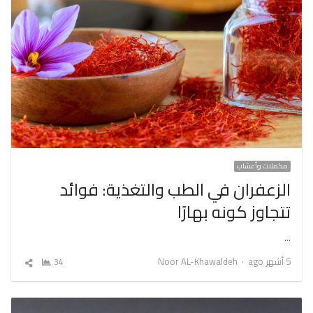
مكملات وأعشاب
الزعفران في الطب والتغذية: فوائد
تتجاوز كونه بهارًا
…
Author
5 أشهر ago
Noor AL-Khawaldeh
34
شارك
المقال