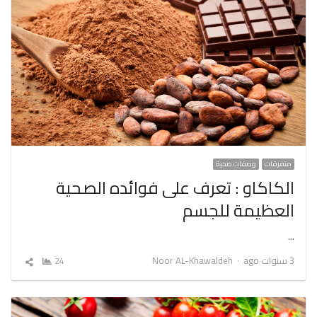
متفرقات
وصفات صحية
الكاكاو : تعرف على فوائده الصحية
العظيمة للجسم
…
Author
3 سنوات ago
Noor AL-Khawaldeh
24
شارك
المقال