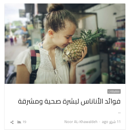
متفرقات
فوائد الأناناس لبشرة صحية ومشرقة
…
Author
11 شهر ago
Noor AL-Khawaldeh
19
شارك
المقال