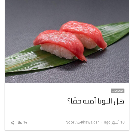
متفرقات
هل التونا آمنة حقًا؟
…
Author
10 أشهر ago
Noor AL-Khawaldeh
14
شارك
المقال