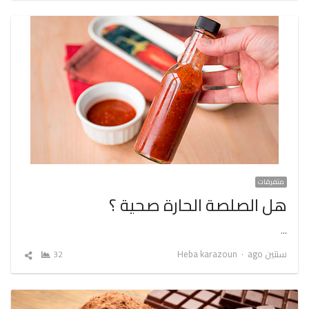
متفرقات
هل الصلصة الحارة صحية ؟
…
Author
سنتين ago
Heba karazoun
32
شارك
المقال