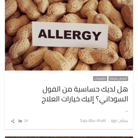
أمراض مزمنة
متفرقات
هل لديك حساسية من الفول
السوداني؟ إليك خيارات العلاج
…
Author
سنتين ago
Saja Abu-khalil
29
شارك
المقال