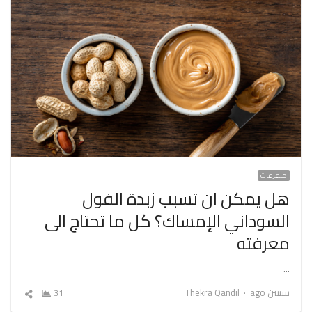
متفرقات
هل يمكن ان تسبب زبدة الفول
السوداني الإمساك؟ كل ما تحتاج الى
معرفته
…
Author
سنتين ago
Thekra Qandil
31
شارك
المقال