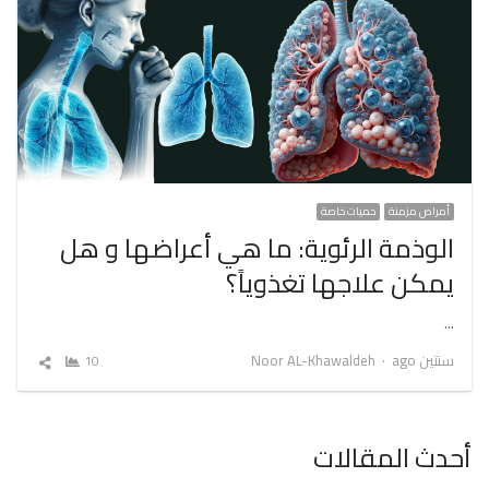
أمراض مزمنة
حميات خاصة
الوذمة الرئوية: ما هي أعراضها و هل
يمكن علاجها تغذوياً؟
…
Author
سنتين ago
Noor AL-Khawaldeh
10
شارك
المقال
أحدث المقالات