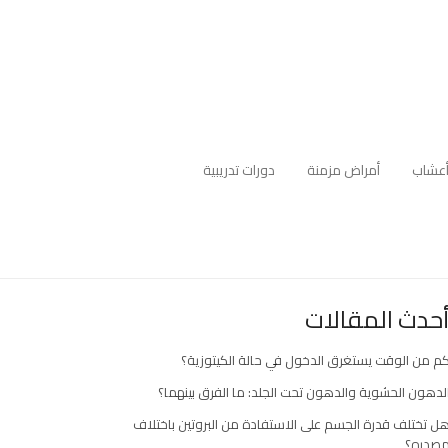
عشاب
أمراض مزمنة
دورات تدريبية
حدث المقالات
م من الوقت يستغرق الدخول في حالة الكيتوزية؟
لدهون الحشوية والدهون تحت الجلد: ما الفرق بينهما؟
ل تختلف قدرة الجسم على الاستفادة من البروتين باختلاف
صدره؟