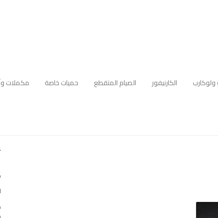
 ولوكارب
الكارنيفور
الصيام المتقطع
حميات خاصة
مكملات وأ
أ
ك
ا
ه
م