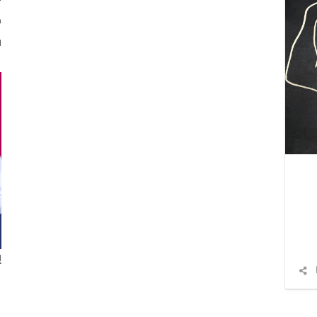
د
ا
إ
شارك
المقال