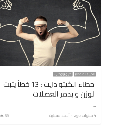
الصيام المتقطع
كيتو ولوكارب
اخطاء الكيتو دايت : 13 خطأ يثبت
الوزن و يدمر العضلات
…
Author
4 سنوات ago
أحمد سمارة
39