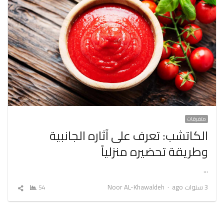
متفرقات
الكاتشب: تعرف على آثاره الجانبية
وطريقة تحضيره منزلياً
…
Author
3 سنوات ago
Noor AL-Khawaldeh
54
شارك
المقال