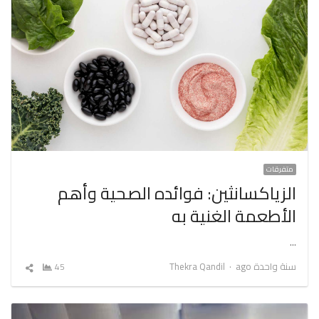
متفرقات
الزياكسانثين: فوائده الصحية وأهم
الأطعمة الغنية به
…
Author
سنة واحدة ago
Thekra Qandil
45
شارك
المقال