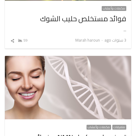
مكملات وأعشاب
فوائد مستخلص حليب الشوك
…
Author
3 سنوات ago
Marah haroun
59
شارك
المقال
متفرقات
مكملات وأعشاب