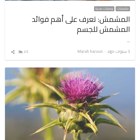
متفرقات
وصفات صحية
المشمش: تعرف على أهم فوائد
المشمش للجسم
…
Author
3 سنوات ago
Marah haroun
45
شارك
المقال