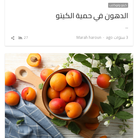
كيتو ولوكارب
الدهون في حمية الكيتو
…
Author
3 سنوات ago
Marah haroun
27
شارك
المقال