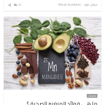
Author
سنتين ago
Marah ALdabbas
25
شارك
المقال
متفرقات
ما هي فوائد المنغنيز الصحية ؟