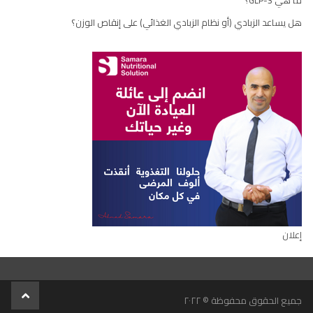
ما هي GLP-3؟
هل يساعد الزبادي (أو نظام الزبادي الغذائي) على إنقاص الوزن؟
إعلان
scroll
جميع الحقوق محفوظة © ٢٠٢٢
to