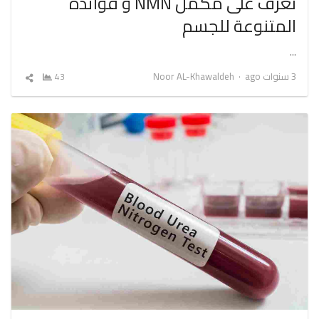
تعرف على مكمل NMN و فوائده
المتنوعة للجسم
…
Author
3 سنوات ago
Noor AL-Khawaldeh
43
شارك
المقال