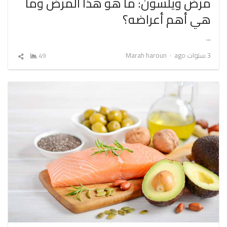
مرض ويلسون: ما هو هذا المرض وما
هي أهم أعراضه؟
…
Author
3 سنوات ago
Marah haroun
49
شارك
المقال