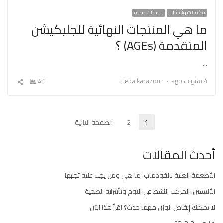
مكملات وأعشاب
وصفات صحية
ما هي المنتجات النهائية للجليكيشن
المتقدمة (AGEs) ؟
…
Author
4 سنوات ago
Heba karazoun
41
شارك
المقال
تعدد
1
2
الصفحة التالية
Page
Page
صفحات
أحدث المقالات
المقالات
الأطعمة الغنية بالفودماب: ما هي ومن يجب عليه تجنبها
الأليسين: المركب النشط في الثوم وتأثيراته الصحية
لا يمكنك إنقاص الوزن مهما حدث؟ اقرأ هذا الآن