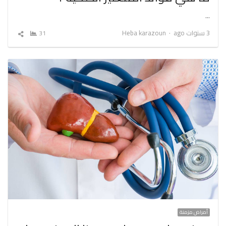
…
Author
3 سنوات ago
Heba karazoun
31
شارك
المقال
أمراض مزمنة