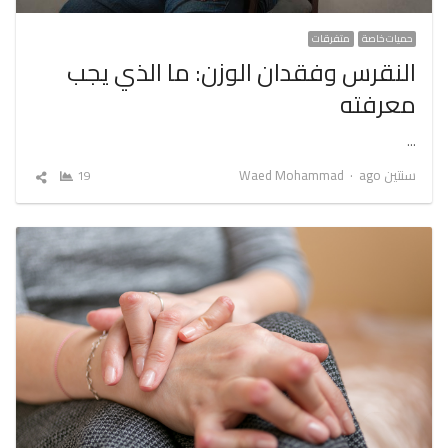
حميات خاصة
متفرقات
النقرس وفقدان الوزن: ما الذي يجب
معرفته
…
Author
سنتين ago
Waed Mohammad
19
شارك
المقال