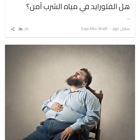
هل الفلورايد في مياه الشرب آمن؟
…
Author
سنتين ago
Saja Abu-khalil
26
شارك
المقال