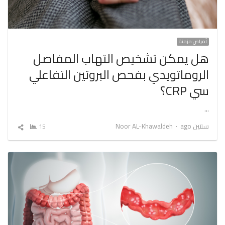
أمراض مزمنة
هل يمكن تشخيص التهاب المفاصل
الروماتويدي بفحص البروتين التفاعلي
سي CRP؟
…
Author
سنتين ago
Noor AL-Khawaldeh
15
شارك
المقال