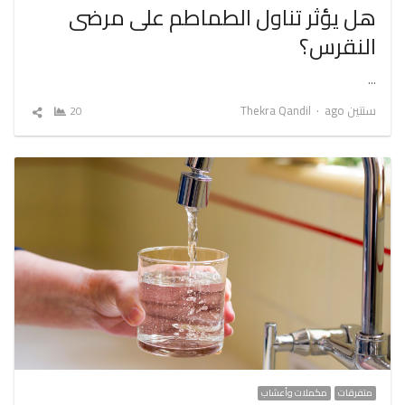
هل يؤثر تناول الطماطم على مرضى
النقرس؟
…
Author
سنتين ago
Thekra Qandil
20
شارك
المقال
متفرقات
مكملات وأعشاب