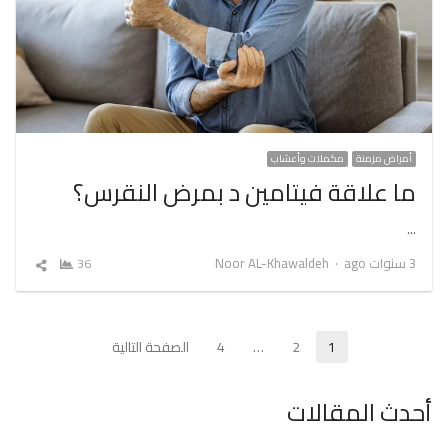
أمراض مزمنة
مكملات وأعشاب
ما علاقة فيتامين د بمرض النقرس؟
…
Author
3 سنوات ago
Noor AL-Khawaldeh
36
شارك
المقال
تعدد
1
2
…
4
الصفحة التالية
Page
Page
Page
صفحات
أحدث المقالات
المقالات