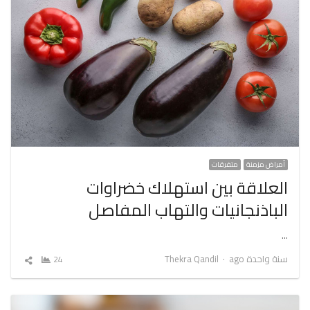
أمراض مزمنة
متفرقات
العلاقة بين استهلاك خضراوات
الباذنجانيات والتهاب المفاصل
…
Author
سنة واحدة ago
Thekra Qandil
24
شارك
المقال