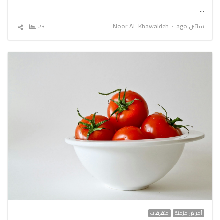
…
Author
سنتين ago
Noor AL-Khawaldeh
23
شارك
المقال
أمراض مزمنة
متفرقات