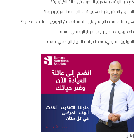
كم من الوقت يستغرق الدخول في حالة الكيتوزية؟
الدهون الحشوية والدهون تحت الجلد: ما الفرق بينهما؟
هل تختلف قدرة الجسم على الاستفادة من البروتين باختلاف مصدره؟
داء كرون: عندما يهاجم الجهاز الهضمي نفسه
القولون التقرحي: عندما يهاجم الجهاز الهضمي نفسه
إعلان