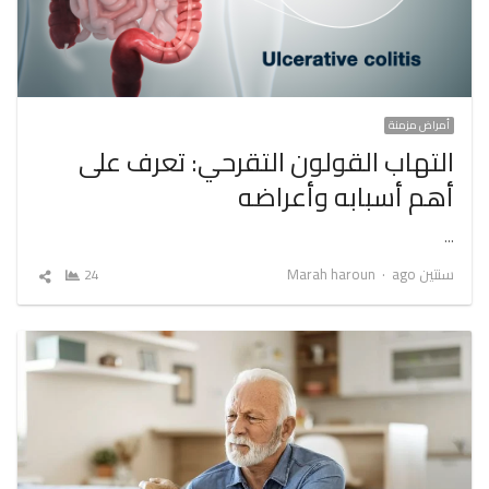
أمراض مزمنة
التهاب القولون التقرحي: تعرف على
أهم أسبابه وأعراضه
…
Author
سنتين ago
Marah haroun
24
شارك
المقال