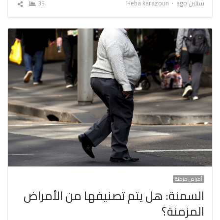
Author
سنتين ago
Heba karazoun
35
شارك
المقال
أمراض مزمنة
السمنة: هل يتم تصنيفها من الأمراض
المزمنة؟