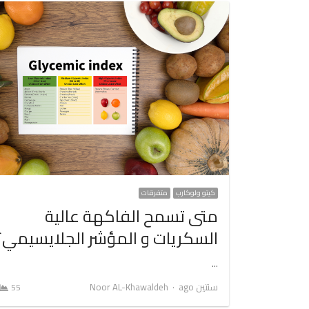
كيتو ولوكارب
متفرقات
متى تسمح الفاكهة عالية
السكريات و المؤشر الجلايسيمي؟
…
Author
سنتين ago
Noor AL-Khawaldeh
55