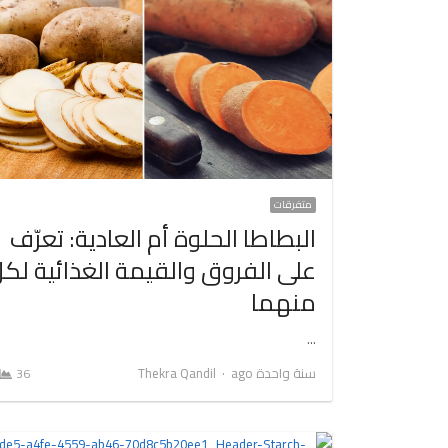
متفرقات
البطاطا الحلوة أم العادية: تعرّف
على الفروق والقيمة الغذائية لك
منهما
…
Author
سنة واحدة ago
Thekra Qandil
36