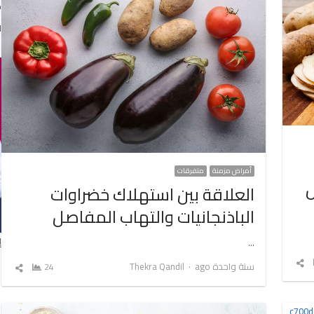
ك
ا
أمراض مزمنة
متفرقات
ل
العلاقة بين استهلاك خضراوات
الباذنجانيات والتهاب المفاصل
إ
…
شارك
Author
سنة واحدة ago
Thekra Qandil
24
شارك
المقال
المق