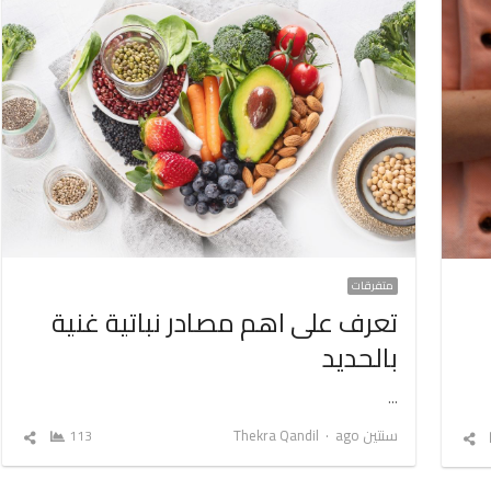
متفرقات
تعرف على اهم مصادر نباتية غنية
بالحديد
…
Author
سنتين ago
Thekra Qandil
113
شارك
شارك
المق
المقال