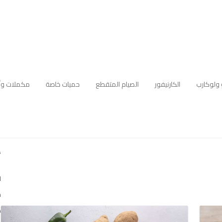
 ولوكارب
الكارنيفور
الصيام المتقطع
حميات خاصة
مكملات وأ
أ
ل
م
ه