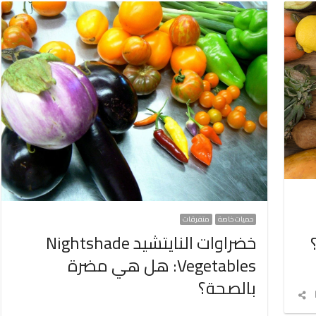
حميات خاصة
متفرقات
خضراوات النايتشيد Nightshade
Vegetables: هل هي مضرة
بالصحة؟
شارك
المقال
…