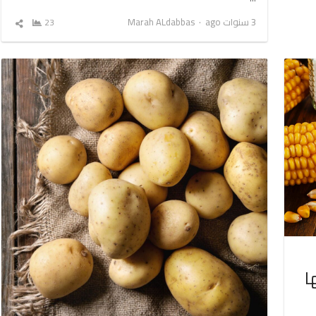
Author
3 سنوات ago
Marah ALdabbas
23
شارك
المق
ا