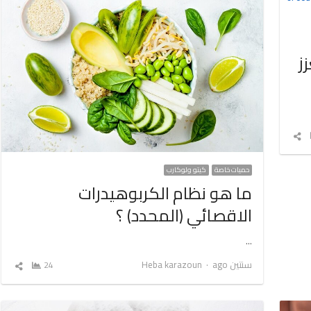
ز
شارك
المقال
حميات خاصة
كيتو ولوكارب
ما هو نظام الكربوهيدرات
الاقصائي (المحدد) ؟
…
Author
سنتين ago
Heba karazoun
24
شارك
المق