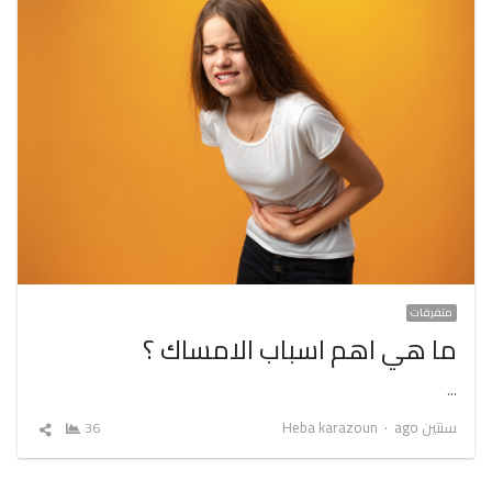
متفرقات
ما هي اهم اسباب الامساك ؟
…
Author
سنتين ago
Heba karazoun
36
شارك
المقال