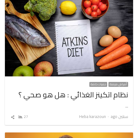
أمراض مزمنة
حميات خاصة
نظام اتكينز الغذائي : هل هو صحي ؟
…
Author
سنتين ago
Heba karazoun
27
شارك
المقال