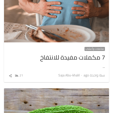
مكملات وأعشاب
7 مكملات مفيدة للانتفاخ
…
Author
سنة واحدة ago
Saja Abu-khalil
21
شارك
المقال