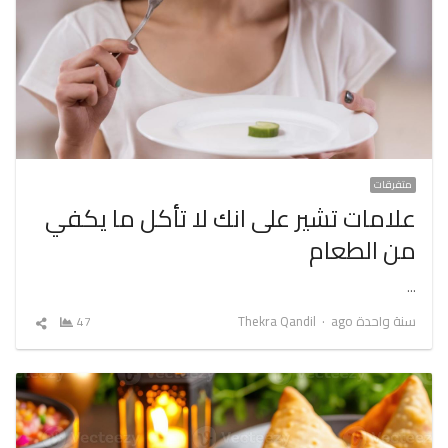
متفرقات
علامات تشير على انك لا تأكل ما يكفي
من الطعام
…
Author
سنة واحدة ago
Thekra Qandil
47
شارك
المقال