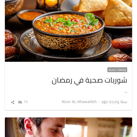
وصفات صحية
شوربات صحية في رمضان
…
Author
سنة واحدة ago
Noor AL-Khawaldeh
15
شارك
المقال