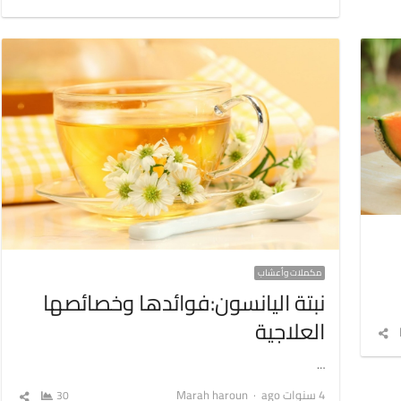
المق
مكملات وأعشاب
نبتة اليانسون:فوائدها وخصائصها
العلاجية
شارك
المقال
…
Author
4 سنوات ago
Marah haroun
30
شارك