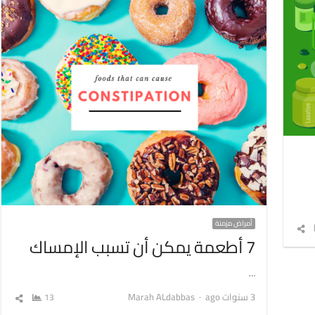
أمراض مزمنة
شارك
7 أطعمة يمكن أن تسبب الإمساك
المقال
…
Author
3 سنوات ago
Marah ALdabbas
13
شارك
المق