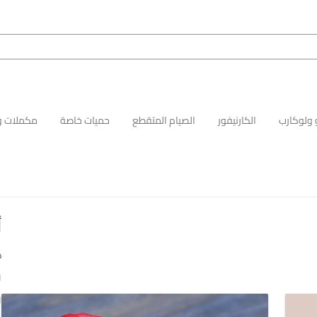
 ولوكارب
الكارنيفور
الصيام المتقطع
حميات خاصة
مكملات و
أ
د
ا
ا