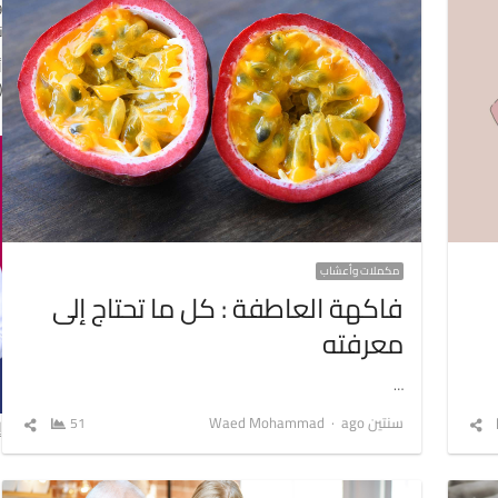
ن
(
مكملات وأعشاب
فاكهة العاطفة : كل ما تحتاج إلى
معرفته
…
Author
سنتين ago
Waed Mohammad
شارك
51
شارك
إ
المقال
المق