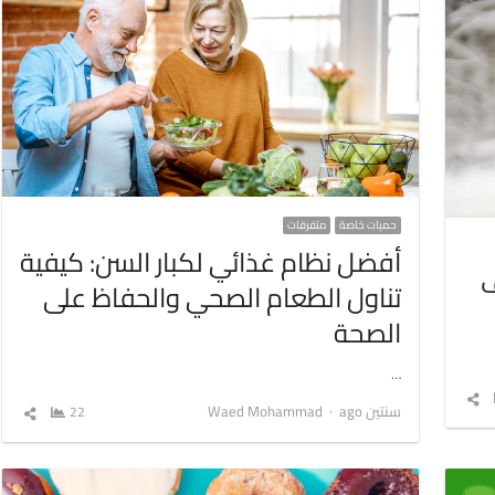
حميات خاصة
متفرقات
أفضل نظام غذائي لكبار السن: كيفية
ف
تناول الطعام الصحي والحفاظ على
الصحة
…
شارك
Author
سنتين ago
Waed Mohammad
22
شارك
المقال
المق