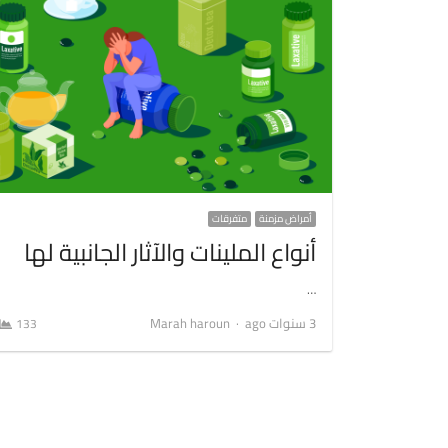
أمراض مزمنة
متفرقات
أنواع الملينات والآثار الجانبية لها
…
Author
3 سنوات ago
Marah haroun
133