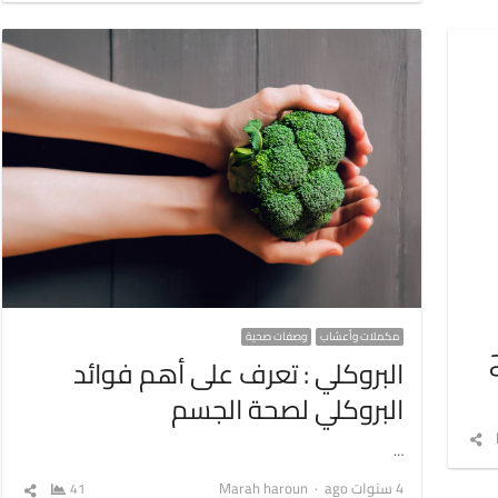
مكملات وأعشاب
وصفات صحية
البروكلي : تعرف على أهم فوائد
البروكلي لصحة الجسم
شارك
…
المقال
Author
4 سنوات ago
Marah haroun
41
شارك