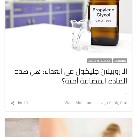
متفرقات
مكملات وأعشاب
البروبيلين جليكول في الغذاء: هل هذه
المادة المضافة آمنة؟
…
Author
سنة واحدة ago
Waed Mohammad
29
شارك
المقال