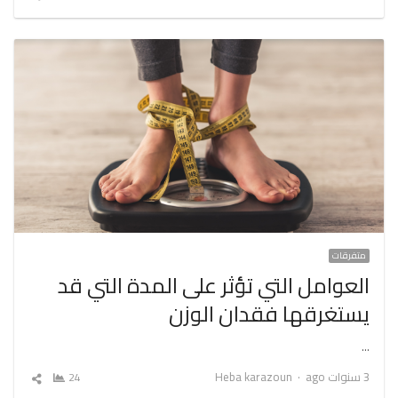
المقال
متفرقات
العوامل التي تؤثر على المدة التي قد
يستغرقها فقدان الوزن
…
Author
3 سنوات ago
Heba karazoun
24
شارك
المقال