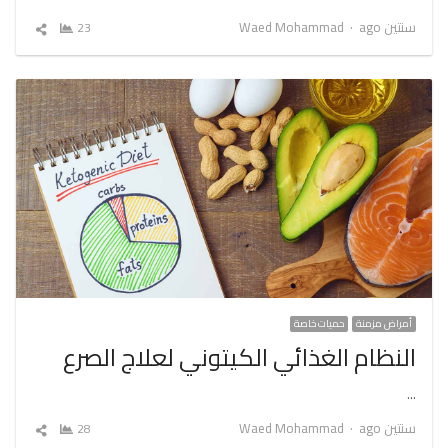
Author
سنتين ago
Waed Mohammad
23
شارك
المقال
أمراض مزمنة
حميات خاصة
النظام الغذائي الكيتوني لعلاج الصرع
…
Author
سنتين ago
Waed Mohammad
28
شارك