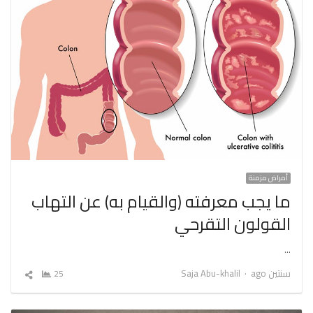
أمراض مزمنة
ما يجب معرفته (والقيام به) عن التهاب
القولون التقرحي
…
Author
سنتين ago
Saja Abu-khalil
25
شارك
المقال