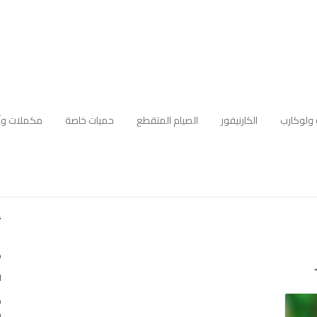
 ولوكارب
الكارنيفور
الصيام المتقطع
حميات خاصة
مكملات وأ
أ
ك
ا
ه
م