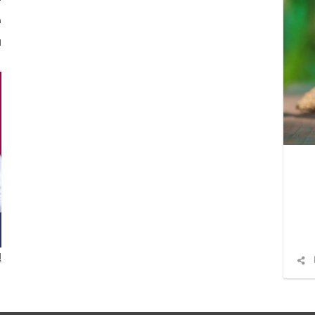
د
ا
إ
شارك
المقال