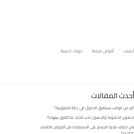
عشاب
أمراض مزمنة
دورات تدريبية
حدث المقالات
م من الوقت يستغرق الدخول في حالة الكيتوزية؟
لدهون الحشوية والدهون تحت الجلد: ما الفرق بينهما؟
ل تختلف قدرة الجسم على الاستفادة من البروتين باختلاف
صدره؟