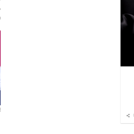
د
ا
إ
شارك
المقال