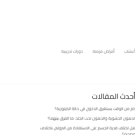
عشاب
أمراض مزمنة
دورات تدريبية
حدث المقالات
م من الوقت يستغرق الدخول في حالة الكيتوزية؟
لدهون الحشوية والدهون تحت الجلد: ما الفرق بينهما؟
ل تختلف قدرة الجسم على الاستفادة من البروتين باختلاف
صدره؟