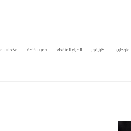
 ولوكارب
الكارنيفور
الصيام المتقطع
حميات خاصة
مكملات وأ
أ
ك
ا
ه
م